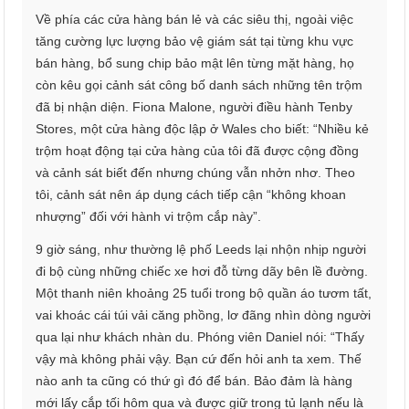
Về phía các cửa hàng bán lẻ và các siêu thị, ngoài việc
tăng cường lực lượng bảo vệ giám sát tại từng khu vực
bán hàng, bổ sung chip bảo mật lên từng mặt hàng, họ
còn kêu gọi cảnh sát công bố danh sách những tên trộm
đã bị nhận diện. Fiona Malone, người điều hành Tenby
Stores, một cửa hàng độc lập ở Wales cho biết: “Nhiều kẻ
trộm hoạt động tại cửa hàng của tôi đã được cộng đồng
và cảnh sát biết đến nhưng chúng vẫn nhởn nhơ. Theo
tôi, cảnh sát nên áp dụng cách tiếp cận “không khoan
nhượng” đối với hành vi trộm cắp này”.
9 giờ sáng, như thường lệ phố Leeds lại nhộn nhịp người
đi bộ cùng những chiếc xe hơi đỗ từng dãy bên lề đường.
Một thanh niên khoảng 25 tuổi trong bộ quần áo tươm tất,
vai khoác cái túi vải căng phồng, lơ đãng nhìn dòng người
qua lại như khách nhàn du. Phóng viên Daniel nói: “Thấy
vậy mà không phải vậy. Bạn cứ đến hỏi anh ta xem. Thế
nào anh ta cũng có thứ gì đó để bán. Bảo đảm là hàng
mới lấy cắp tối hôm qua và được giữ trong tủ lạnh nếu là