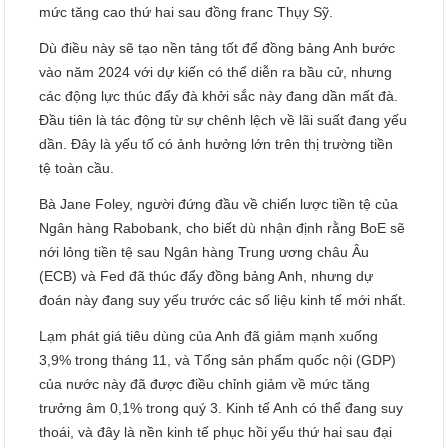
mức tăng cao thứ hai sau đồng franc Thụy Sỹ.
Dù điều này sẽ tạo nền tảng tốt để đồng bảng Anh bước
vào năm 2024 với dự kiến có thể diễn ra bầu cử, nhưng
các động lực thúc đẩy đà khởi sắc này đang dần mất đà.
Đầu tiên là tác động từ sự chênh lệch về lãi suất đang yếu
dần. Đây là yếu tố có ảnh hưởng lớn trên thị trường tiền
tệ toàn cầu.
Bà Jane Foley, người đứng đầu về chiến lược tiền tệ của
Ngân hàng Rabobank, cho biết dù nhận định rằng BoE sẽ
nới lỏng tiền tệ sau Ngân hàng Trung ương châu Âu
(ECB) và Fed đã thúc đẩy đồng bảng Anh, nhưng dự
đoán này đang suy yếu trước các số liệu kinh tế mới nhất.
Lạm phát giá tiêu dùng của Anh đã giảm mạnh xuống
3,9% trong tháng 11, và Tổng sản phẩm quốc nội (GDP)
của nước này đã được điều chỉnh giảm về mức tăng
trưởng âm 0,1% trong quý 3. Kinh tế Anh có thể đang suy
thoái, và đây là nền kinh tế phục hồi yếu thứ hai sau đại