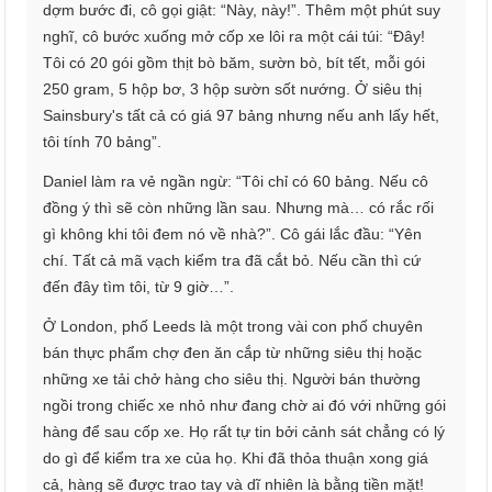
dợm bước đi, cô gọi giật: “Này, này!”. Thêm một phút suy
nghĩ, cô bước xuống mở cốp xe lôi ra một cái túi: “Đây!
Tôi có 20 gói gồm thịt bò băm, sườn bò, bít tết, mỗi gói
250 gram, 5 hộp bơ, 3 hộp sườn sốt nướng. Ở siêu thị
Sainsbury's tất cả có giá 97 bảng nhưng nếu anh lấy hết,
tôi tính 70 bảng”.
Daniel làm ra vẻ ngần ngừ: “Tôi chỉ có 60 bảng. Nếu cô
đồng ý thì sẽ còn những lần sau. Nhưng mà… có rắc rối
gì không khi tôi đem nó về nhà?”. Cô gái lắc đầu: “Yên
chí. Tất cả mã vạch kiểm tra đã cắt bỏ. Nếu cần thì cứ
đến đây tìm tôi, từ 9 giờ…”.
Ở London, phố Leeds là một trong vài con phố chuyên
bán thực phẩm chợ đen ăn cắp từ những siêu thị hoặc
những xe tải chở hàng cho siêu thị. Người bán thường
ngồi trong chiếc xe nhỏ như đang chờ ai đó với những gói
hàng để sau cốp xe. Họ rất tự tin bởi cảnh sát chẳng có lý
do gì để kiểm tra xe của họ. Khi đã thỏa thuận xong giá
cả, hàng sẽ được trao tay và dĩ nhiên là bằng tiền mặt!