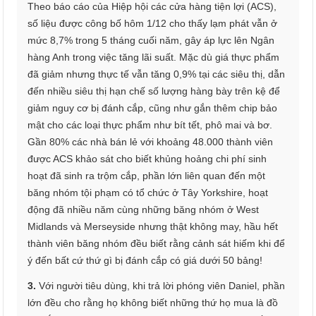
Theo báo cáo của Hiệp hội các cửa hàng tiện lợi (ACS),
số liệu được công bố hôm 1/12 cho thấy lạm phát vẫn ở
mức 8,7% trong 5 tháng cuối năm, gây áp lực lên Ngân
hàng Anh trong việc tăng lãi suất. Mặc dù giá thực phẩm
đã giảm nhưng thực tế vẫn tăng 0,9% tại các siêu thị, dẫn
đến nhiều siêu thị hạn chế số lượng hàng bày trên kệ để
giảm nguy cơ bị đánh cắp, cũng như gắn thêm chip bảo
mật cho các loại thực phẩm như bít tết, phô mai và bơ.
Gần 80% các nhà bán lẻ với khoảng 48.000 thành viên
được ACS khảo sát cho biết khủng hoảng chi phí sinh
hoạt đã sinh ra trộm cắp, phần lớn liên quan đến một
băng nhóm tội phạm có tổ chức ở Tây Yorkshire, hoạt
động đã nhiều năm cùng những băng nhóm ở West
Midlands và Merseyside nhưng thật không may, hầu hết
thành viên băng nhóm đều biết rằng cảnh sát hiếm khi để
ý đến bất cứ thứ gì bị đánh cắp có giá dưới 50 bảng!
3.
Với người tiêu dùng, khi trả lời phóng viên Daniel, phần
lớn đều cho rằng họ không biết những thứ họ mua là đồ