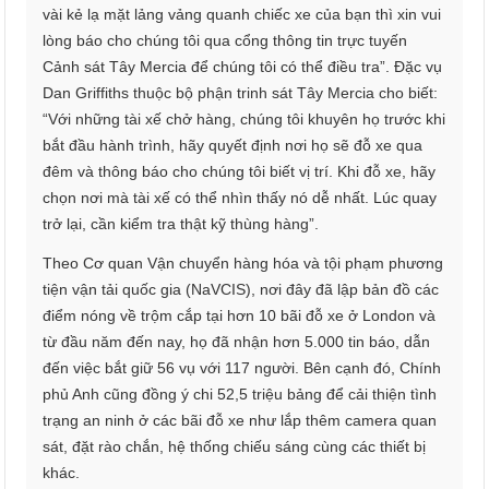
vài kẻ lạ mặt lảng vảng quanh chiếc xe của bạn thì xin vui
lòng báo cho chúng tôi qua cổng thông tin trực tuyến
Cảnh sát Tây Mercia để chúng tôi có thể điều tra”. Đặc vụ
Dan Griffiths thuộc bộ phận trinh sát Tây Mercia cho biết:
“Với những tài xế chở hàng, chúng tôi khuyên họ trước khi
bắt đầu hành trình, hãy quyết định nơi họ sẽ đỗ xe qua
đêm và thông báo cho chúng tôi biết vị trí. Khi đỗ xe, hãy
chọn nơi mà tài xế có thể nhìn thấy nó dễ nhất. Lúc quay
trở lại, cần kiểm tra thật kỹ thùng hàng”.
Theo Cơ quan Vận chuyển hàng hóa và tội phạm phương
tiện vận tải quốc gia (NaVCIS), nơi đây đã lập bản đồ các
điểm nóng về trộm cắp tại hơn 10 bãi đỗ xe ở London và
từ đầu năm đến nay, họ đã nhận hơn 5.000 tin báo, dẫn
đến việc bắt giữ 56 vụ với 117 người. Bên cạnh đó, Chính
phủ Anh cũng đồng ý chi 52,5 triệu bảng để cải thiện tình
trạng an ninh ở các bãi đỗ xe như lắp thêm camera quan
sát, đặt rào chắn, hệ thống chiếu sáng cùng các thiết bị
khác.