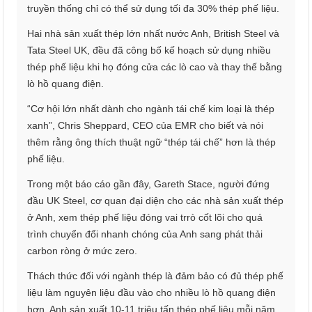
truyền thống chỉ có thể sử dụng tối đa 30% thép phế liệu.
Hai nhà sản xuất thép lớn nhất nước Anh, British Steel và
Tata Steel UK, đều đã công bố kế hoạch sử dụng nhiều
thép phế liệu khi họ đóng cửa các lò cao và thay thế bằng
lò hồ quang điện.
“Cơ hội lớn nhất dành cho ngành tái chế kim loại là thép
xanh”, Chris Sheppard, CEO của EMR cho biết và nói
thêm rằng ông thích thuật ngữ “thép tái chế” hơn là thép
phế liệu.
Trong một báo cáo gần đây, Gareth Stace, người đứng
đầu UK Steel, cơ quan đại diện cho các nhà sản xuất thép
ở Anh, xem thép phế liệu đóng vai trrò cốt lõi cho quá
trình chuyển đổi nhanh chóng của Anh sang phát thải
carbon ròng ở mức zero.
Thách thức đối với ngành thép là đảm bảo có đủ thép phế
liệu làm nguyên liệu đầu vào cho nhiều lò hồ quang điện
hơn. Anh sản xuất 10-11 triệu tấn thép phế liệu mỗi năm,