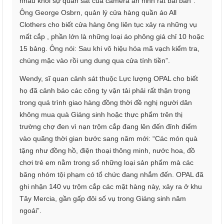
nhau khỏi sự quan sát của camera an ninh rất bài bản”.
Ông George Osbrn, quản lý cửa hàng quần áo All
Clothers cho biết cửa hàng ông liên tục xảy ra những vụ
mất cắp , phần lớn là những loại áo phông giá chỉ 10 hoặc
15 bảng. Ông nói: Sau khi vô hiệu hóa mã vạch kiểm tra,
chúng mặc vào rồi ung dung qua cửa tính tiền”.
Wendy, sĩ quan cảnh sát thuộc Lực lượng OPAL cho biết
họ đã cảnh báo các công ty vận tải phải rất thận trọng
trong quá trình giao hàng đồng thời đề nghị người dân
không mua quà Giáng sinh hoặc thực phẩm trên thị
trường chợ đen vì nạn trộm cắp đang lên đến đỉnh điểm
vào quãng thời gian bước sang năm mới: “Các món quà
tặng như đồng hồ, điện thoại thông minh, nước hoa, đồ
chơi trẻ em nằm trong số những loại sản phẩm mà các
băng nhóm tội phạm có tổ chức đang nhắm đến. OPAL đã
ghi nhận 140 vụ trộm cắp các mặt hàng này, xảy ra ở khu
Tây Mercia, gần gấp đôi số vụ trong Giáng sinh năm
ngoái”.