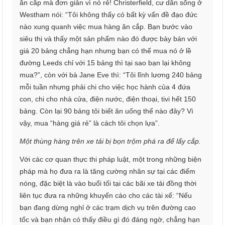
ăn cắp mà đơn giản vì nó rẻ! Christerfield, cư dân sống ở
Westham nói: “Tôi không thấy có bất kỳ vấn đề đạo đức
nào xung quanh việc mua hàng ăn cắp. Bạn bước vào
siêu thị và thấy một sản phẩm nào đó được bày bán với
giá 20 bảng chẳng hạn nhưng bạn có thể mua nó ở lề
đường Leeds chỉ với 15 bảng thì tại sao bạn lại không
mua?”, còn với bà Jane Eve thì: “Tôi lĩnh lương 240 bảng
mỗi tuần nhưng phải chi cho việc học hành của 4 đứa
con, chi cho nhà cửa, điện nước, điện thoại, tivi hết 150
bảng. Còn lại 90 bảng tôi biết ăn uống thế nào đây? Vì
vậy, mua “hàng giá rẻ” là cách tôi chọn lựa”.
Một thùng hàng trên xe tải bị bọn trộm phá ra để lấy cắp.
Với các cơ quan thực thi pháp luật, một trong những biện
pháp mà họ đưa ra là tăng cường nhân sự tại các điểm
nóng, đặc biệt là vào buổi tối tại các bãi xe tải đồng thời
liên tục đưa ra những khuyến cáo cho các tài xế: “Nếu
bạn đang dừng nghỉ ở các trạm dịch vụ trên đường cao
tốc và bạn nhận có thấy điều gì đó đáng ngờ, chẳng hạn