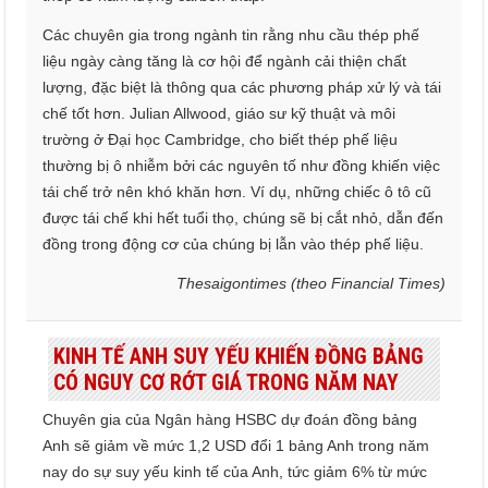
Các chuyên gia trong ngành tin rằng nhu cầu thép phế
liệu ngày càng tăng là cơ hội để ngành cải thiện chất
lượng, đặc biệt là thông qua các phương pháp xử lý và tái
chế tốt hơn. Julian Allwood, giáo sư kỹ thuật và môi
trường ở Đại học Cambridge, cho biết thép phế liệu
thường bị ô nhiễm bởi các nguyên tố như đồng khiến việc
tái chế trở nên khó khăn hơn. Ví dụ, những chiếc ô tô cũ
được tái chế khi hết tuổi thọ, chúng sẽ bị cắt nhỏ, dẫn đến
đồng trong động cơ của chúng bị lẫn vào thép phế liệu.
Thesaigontimes (theo Financial Times)
KINH TẾ ANH SUY YẾU KHIẾN ĐỒNG BẢNG
CÓ NGUY CƠ RỚT GIÁ TRONG NĂM NAY
Chuyên gia của Ngân hàng HSBC dự đoán đồng bảng
Anh sẽ giảm về mức 1,2 USD đổi 1 bảng Anh trong năm
nay do sự suy yếu kinh tế của Anh, tức giảm 6% từ mức