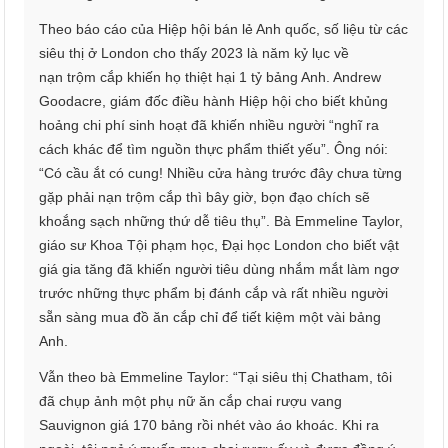
Theo báo cáo của Hiệp hội bán lẻ Anh quốc, số liệu từ các
siêu thị ở London cho thấy 2023 là năm kỷ lục về
nạn trộm cắp khiến họ thiệt hại 1 tỷ bảng Anh. Andrew
Goodacre, giám đốc điều hành Hiệp hội cho biết khủng
hoảng chi phí sinh hoạt đã khiến nhiều người “nghĩ ra
cách khác để tìm nguồn thực phẩm thiết yếu”. Ông nói:
“Có cầu ắt có cung! Nhiều cửa hàng trước đây chưa từng
gặp phải nạn trộm cắp thì bây giờ, bọn đạo chích sẽ
khoắng sạch những thứ dễ tiêu thụ”. Bà Emmeline Taylor,
giáo sư Khoa Tội phạm học, Đại học London cho biết vật
giá gia tăng đã khiến người tiêu dùng nhắm mắt làm ngơ
trước những thực phẩm bị đánh cắp và rất nhiều người
sẵn sàng mua đồ ăn cắp chỉ để tiết kiệm một vài bảng
Anh.
Vẫn theo bà Emmeline Taylor: “Tại siêu thị Chatham, tôi
đã chụp ảnh một phụ nữ ăn cắp chai rượu vang
Sauvignon giá 170 bảng rồi nhét vào áo khoác. Khi ra