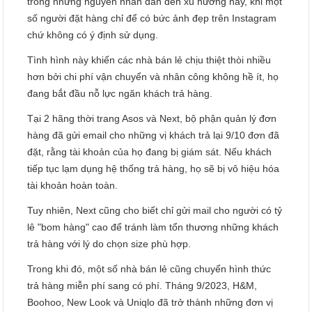
trong những nguyên nhân dẫn đến xu hướng này, khi một
số người đặt hàng chỉ để có bức ảnh đẹp trên Instagram
chứ không có ý định sử dụng.
Tình hình này khiến các nhà bán lẻ chịu thiệt thòi nhiều
hơn bởi chi phí vận chuyển và nhân công không hề ít, họ
đang bắt đầu nỗ lực ngăn khách trả hàng.
Tại 2 hãng thời trang Asos và Next, bộ phận quản lý đơn
hàng đã gửi email cho những vị khách trả lại 9/10 đơn đã
đặt, rằng tài khoản của họ đang bị giám sát. Nếu khách
tiếp tục lạm dụng hệ thống trả hàng, họ sẽ bị vô hiệu hóa
tài khoản hoàn toàn.
Tuy nhiên, Next cũng cho biết chỉ gửi mail cho người có tỷ
lê "bom hàng" cao để tránh làm tổn thương những khách
trả hàng với lý do chọn size phù hợp.
Trong khi đó, một số nhà bán lẻ cũng chuyển hình thức
trả hàng miễn phí sang có phí. Tháng 9/2023, H&M,
Boohoo, New Look và Uniqlo đã trở thành những đơn vị