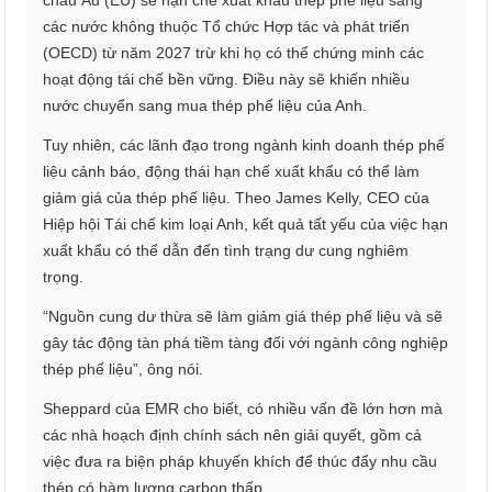
châu Âu (EU) sẽ hạn chế xuất khẩu thép phế liệu sang
các nước không thuộc Tổ chức Hợp tác và phát triển
(OECD) từ năm 2027 trừ khi họ có thể chứng minh các
hoạt động tái chế bền vững. Điều này sẽ khiến nhiều
nước chuyển sang mua thép phế liệu của Anh.
Tuy nhiên, các lãnh đạo trong ngành kinh doanh thép phế
liệu cảnh báo, động thái hạn chế xuất khẩu có thể làm
giảm giá của thép phế liệu. Theo James Kelly, CEO của
Hiệp hội Tái chế kim loại Anh, kết quả tất yếu của việc hạn
xuất khẩu có thể dẫn đến tình trạng dư cung nghiêm
trọng.
“Nguồn cung dư thừa sẽ làm giảm giá thép phế liệu và sẽ
gây tác động tàn phá tiềm tàng đối với ngành công nghiệp
thép phế liệu”, ông nói.
Sheppard của EMR cho biết, có nhiều vấn đề lớn hơn mà
các nhà hoạch định chính sách nên giải quyết, gồm cả
việc đưa ra biện pháp khuyến khích để thúc đẩy nhu cầu
thép có hàm lượng carbon thấp.