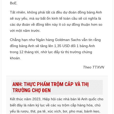
BoE.
Tất nhiên, không phải tất cả đều dự đoán đồng bảng Anh
sẽ suy yếu, mà sự bất ổn kinh tế toàn cầu sẽ có nghĩa là
các dự đoán về đồng tiền này ít có sự đồng thuận hơn so
với một năm trước.
Chẳng hạn như Ngân hàng Goldman Sachs vẫn tin rằng
đồng bảng Anh sẽ tăng lên 1,35 USD đổi 1 bảng Anh
trong 12 tháng tới, nhờ lực đẩy từ thị trường chứng
khoán.
Theo TTXVN
ANH: THỰC PHẨM TRỘM CẮP VÀ THỊ
TRƯỜNG CHỢ ĐEN
Kết thúc năm 2023, Hiệp hội các nhà bán lẻ Anh quốc cho
biết đây là năm kỷ lục về các vụ trộm cắp hàng hóa, chủ
yếu là rượu, thịt, pa tê, xúc xích, bơ, pho mai, bánh kẹo,