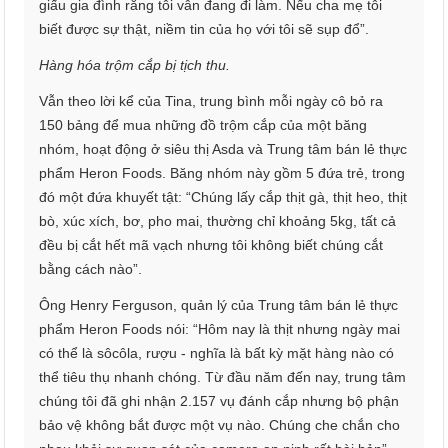
giấu gia đình rằng tôi vẫn đang đi làm. Nếu cha mẹ tôi
biết được sự thật, niềm tin của họ với tôi sẽ sụp đổ”.
Hàng hóa trộm cắp bị tịch thu.
Vẫn theo lời kể của Tina, trung bình mỗi ngày cô bỏ ra
150 bảng để mua những đồ trộm cắp của một băng
nhóm, hoạt động ở siêu thị Asda và Trung tâm bán lẻ thực
phẩm Heron Foods. Băng nhóm này gồm 5 đứa trẻ, trong
đó một đứa khuyết tật: “Chúng lấy cắp thịt gà, thịt heo, thịt
bò, xúc xích, bơ, pho mai, thường chỉ khoảng 5kg, tất cả
đều bị cắt hết mã vạch nhưng tôi không biết chúng cắt
bằng cách nào”.
Ông Henry Ferguson, quản lý của Trung tâm bán lẻ thực
phẩm Heron Foods nói: “Hôm nay là thịt nhưng ngày mai
có thể là sôcôla, rượu - nghĩa là bất kỳ mặt hàng nào có
thể tiêu thụ nhanh chóng. Từ đầu năm đến nay, trung tâm
chúng tôi đã ghi nhận 2.157 vụ đánh cắp nhưng bộ phận
bảo vệ không bắt được một vụ nào. Chúng che chắn cho