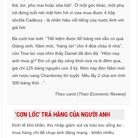
thịt, bơ, pho mai hoặc sữa bột”. Ở một góc khác, một phụ
nữ đứng tuổi nét mặt hớn hở vì vừa mua được 4 hộp
sôcôla Cadbury - là nhãn hiệu nổi tiếng của nước Anh với
giá hời.
Bà cười toe toét: “Tiết kiệm được 60 bảng mà vẫn có quà
Giáng sinh, Năm mới, “hàng xịn” cho 4 đứa cháu ở nhà”,
còn Tina lúc vừa nhìn thấy Daniel đã đon đả: “Hôm nay
anh mua gì? Em có gà tây xông khói vừa ra lò đêm qua,
giá chỉ 125 bảng nguyên con 3 ký. Món này đón Năm mới
với rượu vang Chardoney thì tuyệt. Nếu lấy 2 chai em tính
300 bảng thôi…”.
Theo cand (Theo Economic Review)
'CƠN LỐC' TRẢ HÀNG CỦA NGƯỜI ANH
Kinh tế khó khăn, thu nhập giảm sút và trào lưu sống ảo -
mua hàng chỉ để chụp ảnh đăng mạng - khiến nhiều