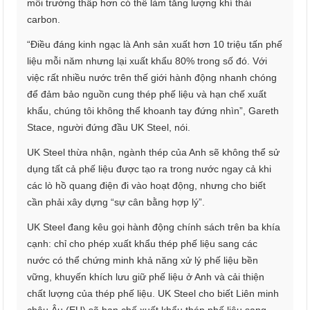
môi trường thấp hơn có thể làm tăng lượng khí thải
carbon.
“Điều đáng kinh ngạc là Anh sản xuất hơn 10 triệu tấn phế
liệu mỗi năm nhưng lại xuất khẩu 80% trong số đó. Với
việc rất nhiều nước trên thế giới hành động nhanh chóng
để đảm bảo nguồn cung thép phế liệu và hạn chế xuất
khẩu, chúng tôi không thể khoanh tay đứng nhìn”, Gareth
Stace, người đứng đầu UK Steel, nói.
UK Steel thừa nhận, ngành thép của Anh sẽ không thể sử
dụng tất cả phế liệu được tạo ra trong nước ngay cả khi
các lò hồ quang điện đi vào hoạt động, nhưng cho biết
cần phải xây dựng “sự cân bằng hợp lý”.
UK Steel đang kêu gọi hành động chính sách trên ba khía
cạnh: chỉ cho phép xuất khẩu thép phế liệu sang các
nước có thể chứng minh khả năng xử lý phế liệu bền
vững, khuyến khích lưu giữ phế liệu ở Anh và cải thiện
chất lượng của thép phế liệu. UK Steel cho biết Liên minh