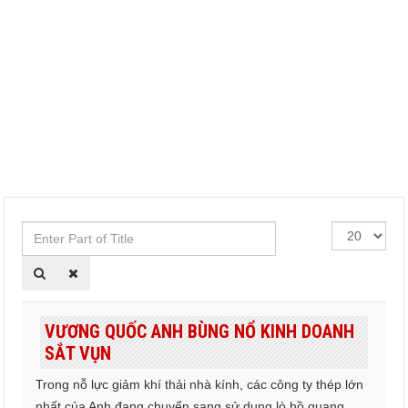
Enter
Hiển
Part
thị
of
#
Title
VƯƠNG QUỐC ANH BÙNG NỔ KINH DOANH
SẮT VỤN
Trong nỗ lực giảm khí thải nhà kính, các công ty thép lớn
nhất của Anh đang chuyển sang sử dụng lò hồ quang