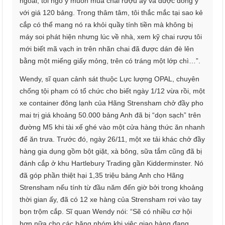
ngoài, tôi ngỏ ý muốn mua chai rượu ấy và được đồng ý
với giá 120 bảng. Trong thâm tâm, tôi thắc mắc tại sao kẻ
cắp có thể mang nó ra khỏi quầy tính tiền mà không bị
máy soi phát hiện nhưng lúc về nhà, xem kỹ chai rượu tôi
mới biết mã vạch in trên nhãn chai đã được dán đè lên
bằng một miếng giấy mỏng, trên có tráng một lớp chì…”.
Wendy, sĩ quan cảnh sát thuộc Lực lượng OPAL, chuyên
chống tội phạm có tổ chức cho biết ngày 1/12 vừa rồi, một
xe container đông lạnh của Hãng Strensham chở đầy pho
mai trị giá khoảng 50.000 bảng Anh đã bị “dọn sạch” trên
đường M5 khi tài xế ghé vào một cửa hàng thức ăn nhanh
để ăn trưa. Trước đó, ngày 26/11, một xe tải khác chở đầy
hàng gia dụng gồm bột giặt, xà bông, sữa tắm cũng đã bị
đánh cắp ở khu Hartlebury Trading gần Kidderminster. Nó
đã góp phần thiệt hại 1,35 triệu bảng Anh cho Hãng
Strensham nếu tính từ đầu năm đến giờ bởi trong khoảng
thời gian ấy, đã có 12 xe hàng của Strensham rơi vào tay
bọn trộm cắp. Sĩ quan Wendy nói: “Sẽ có nhiều cơ hội
hơn nữa cho các băng nhóm khi việc giao hàng đang