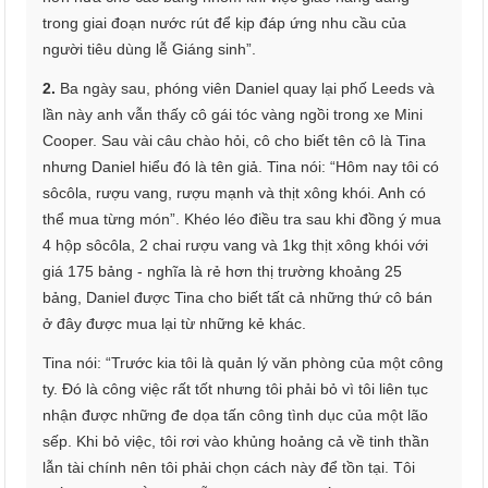
trong giai đoạn nước rút để kịp đáp ứng nhu cầu của
người tiêu dùng lễ Giáng sinh”.
2.
Ba ngày sau, phóng viên Daniel quay lại phố Leeds và
lần này anh vẫn thấy cô gái tóc vàng ngồi trong xe Mini
Cooper. Sau vài câu chào hỏi, cô cho biết tên cô là Tina
nhưng Daniel hiểu đó là tên giả. Tina nói: “Hôm nay tôi có
sôcôla, rượu vang, rượu mạnh và thịt xông khói. Anh có
thể mua từng món”. Khéo léo điều tra sau khi đồng ý mua
4 hộp sôcôla, 2 chai rượu vang và 1kg thịt xông khói với
giá 175 bảng - nghĩa là rẻ hơn thị trường khoảng 25
bảng, Daniel được Tina cho biết tất cả những thứ cô bán
ở đây được mua lại từ những kẻ khác.
Tina nói: “Trước kia tôi là quản lý văn phòng của một công
ty. Đó là công việc rất tốt nhưng tôi phải bỏ vì tôi liên tục
nhận được những đe dọa tấn công tình dục của một lão
sếp. Khi bỏ việc, tôi rơi vào khủng hoảng cả về tinh thần
lẫn tài chính nên tôi phải chọn cách này để tồn tại. Tôi