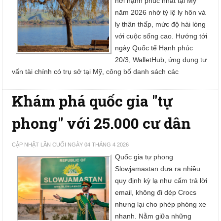
nơi hạnh phúc nhất tại Mỹ
năm 2026 nhờ tỷ lệ ly hôn và
ly thân thấp, mức độ hài lòng
với cuộc sống cao. Hướng tới
ngày Quốc tế Hạnh phúc
20/3, WalletHub, ứng dụng tư
vấn tài chính có trụ sở tại Mỹ, công bố danh sách các
Khám phá quốc gia "tự
phong" với 25.000 cư dân
CẬP NHẬT LẦN CUỐI NGÀY 04 THÁNG 4 2026
Quốc gia tự phong
Slowjamastan đưa ra nhiều
quy định kỳ lạ như cấm trả lời
email, không đi dép Crocs
nhưng lại cho phép phóng xe
nhanh. Nằm giữa những