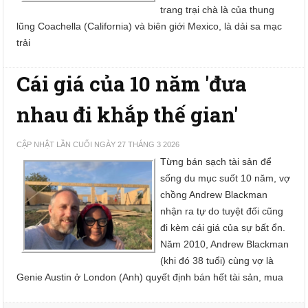
trang trại chà là của thung
lũng Coachella (California) và biên giới Mexico, là dải sa mạc
trải
Cái giá của 10 năm 'đưa
nhau đi khắp thế gian'
CẬP NHẬT LẦN CUỐI NGÀY 27 THÁNG 3 2026
Từng bán sạch tài sản để
sống du mục suốt 10 năm, vợ
chồng Andrew Blackman
nhận ra tự do tuyệt đối cũng
đi kèm cái giá của sự bất ổn.
Năm 2010, Andrew Blackman
(khi đó 38 tuổi) cùng vợ là
Genie Austin ở London (Anh) quyết định bán hết tài sản, mua