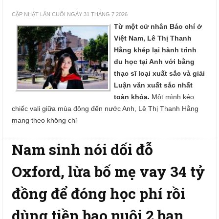
CẬP NHẬT LẦN CUỐI NGÀY 31 THÁNG 7 2026
Từ một cử nhân Báo chí ở
Việt Nam, Lê Thị Thanh
Hằng khép lại hành trình
du học tại Anh với bằng
thạc sĩ loại xuất sắc và giải
Luận văn xuất sắc nhất
toàn khóa.
Một mình kéo
chiếc vali giữa mùa đông đến nước Anh, Lê Thị Thanh Hằng
mang theo không chỉ
Nam sinh nói dối đỗ
Oxford, lừa bố mẹ vay 34 tỷ
đồng để đóng học phí rồi
dùng tiền bao nuôi 2 bạn