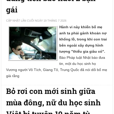
gái
CẬP NHẬT LẦN CUỐI NGÀY 19 THÁNG 7 2026
Hành vi này khiến bố mẹ
anh ta phải gánh khoản nợ
khổng lồ, trong khi con trai
bên ngoài xây dựng hình
tượng "thiếu gia giàu có".
Báo Pháp luật Nhật báo đưa
tin, một du học sinh họ
Vương người Vô Tích, Giang Tô, Trung Quốc đã nói dối bố mẹ
già rằng
Bỏ rơi con mới sinh giữa
mùa đông, nữ du học sinh
Việt bị tuyên 10 năm tù