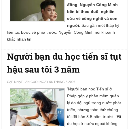
đồng, Nguyễn Công Minh
bền bỉ theo đuổi nghiên
cứu về công nghệ và con
người.
Sau gần một thập kỷ
liên tục bước về phía trước, Nguyễn Công Minh nói khoảnh
khắc nhận tin
Người bạn du học tiến sĩ tụt
hậu sau tôi 3 năm
CẬP NHẬT LẦN CUỐI NGÀY 06 THÁNG 5 2026
'Người bạn học Tiến sĩ ở
Pháp góp ý phần mềm quản
lý do đội ngũ trong nước phát
triển, nhưng toàn thứ chúng
tôi đã bàn 3-5 năm trước'. "Đi
du học ở nước ngoài không