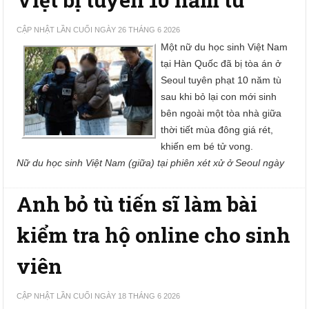
CẬP NHẬT LẦN CUỐI NGÀY 26 THÁNG 6 2026
Một nữ du học sinh Việt Nam
tại Hàn Quốc đã bị tòa án ở
Seoul tuyên phạt 10 năm tù
sau khi bỏ lại con mới sinh
bên ngoài một tòa nhà giữa
thời tiết mùa đông giá rét,
khiến em bé tử vong.
Nữ du học sinh Việt Nam (giữa) tại phiên xét xử ở Seoul ngày
Anh bỏ tù tiến sĩ làm bài
kiểm tra hộ online cho sinh
viên
CẬP NHẬT LẦN CUỐI NGÀY 18 THÁNG 6 2026