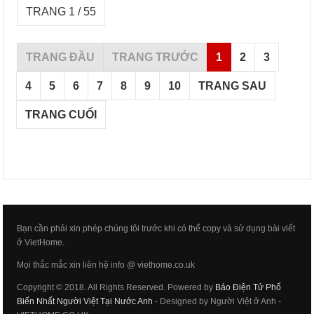
TRANG 1 / 55
TRANG ĐẦU
TRANG TRƯỚC
1
2
3
4
5
6
7
8
9
10
TRANG SAU
TRANG CUỐI
Bạn cần phải xin phép chúng tôi trước khi có thể copy và sử dụng bài viết
ở VietHome.
Mọi thắc mắc xin liên hệ info @ viethome.co.uk
Copyright © 2018. All Rights Reserved. Powered by
Báo Điện Tử Phổ
Biến Nhất Người Việt Tại Nước Anh
- Designed by Người Việt ở Anh -