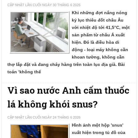
CẬP NHẬT LẦN CUỐI NGÀY 30 THÁNG 6 2026
Khi những đợt nắng nóng
kỷ lục thiêu đốt châu Âu
với nhiệt độ tới 41,5°C, một
sản phẩm từ châu Á xuất
hiện. Đó là điều hòa di
động - loại máy không cần
khoan tường, không cần
thợ lắp đặt và đang cháy hàng trên toàn lục địa già.
Bài
toán ‘không thể
Vì sao nước Anh cấm thuốc
lá không khói snus?
CẬP NHẬT LẦN CUỐI NGÀY 24 THÁNG 6 2026
Hình ảnh một hộp 'snus'
xuất hiện trong tủ đồ của