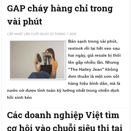
GAP cháy hàng chỉ trong
vài phút
CẬP NHẬT LẦN CUỐI NGÀY 20 THÁNG 7 2026
Bán sạch trong vài phút,
restock rồi lại hết veo sau
hai ngày, giá resale bị thổi
lên gấp nhiều lần. Nhưng
"The Hailey Jean" không
đơn thuần là một cơn sốt
hàng hiệu bình dân, mà là
nước cờ được tính toán kỹ lưỡng nhất trong chiến dịch
hồi sinh kéo
Các doanh nghiệp Việt tìm
cơ hội vào chuỗi siêu thị tại