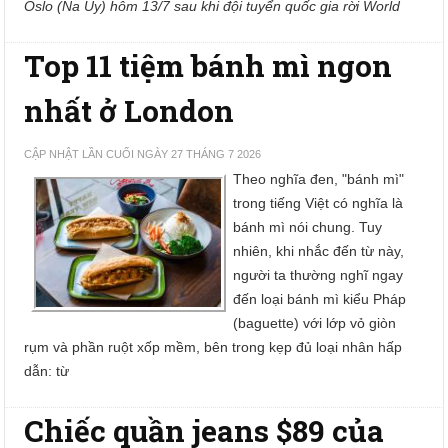
Oslo (Na Uy) hôm 13/7 sau khi đội tuyển quốc gia rời World
Top 11 tiệm bánh mì ngon
nhất ở London
CẬP NHẬT LẦN CUỐI NGÀY 27 THÁNG 7 2026
Theo nghĩa đen, "bánh mì"
trong tiếng Việt có nghĩa là
bánh mì nói chung. Tuy
nhiên, khi nhắc đến từ này,
người ta thường nghĩ ngay
đến loại bánh mì kiểu Pháp
(baguette) với lớp vỏ giòn
rụm và phần ruột xốp mềm, bên trong kẹp đủ loại nhân hấp
dẫn: từ
Chiếc quần jeans $89 của