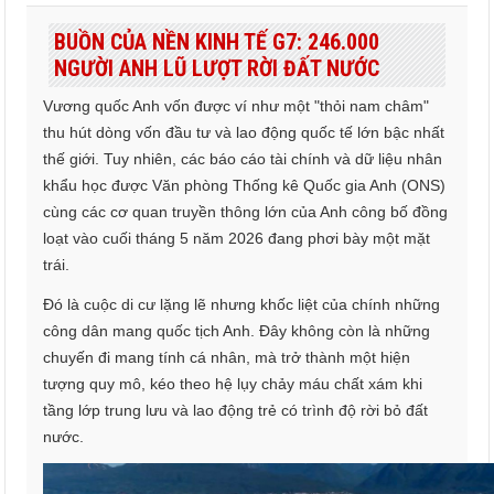
BUỒN CỦA NỀN KINH TẾ G7: 246.000
NGƯỜI ANH LŨ LƯỢT RỜI ĐẤT NƯỚC
Vương quốc Anh vốn được ví như một "thỏi nam châm"
thu hút dòng vốn đầu tư và lao động quốc tế lớn bậc nhất
thế giới. Tuy nhiên, các báo cáo tài chính và dữ liệu nhân
khẩu học được Văn phòng Thống kê Quốc gia Anh (ONS)
cùng các cơ quan truyền thông lớn của Anh công bố đồng
loạt vào cuối tháng 5 năm 2026 đang phơi bày một mặt
trái.
Đó là cuộc di cư lặng lẽ nhưng khốc liệt của chính những
công dân mang quốc tịch Anh. Đây không còn là những
chuyến đi mang tính cá nhân, mà trở thành một hiện
tượng quy mô, kéo theo hệ lụy chảy máu chất xám khi
tầng lớp trung lưu và lao động trẻ có trình độ rời bỏ đất
nước.