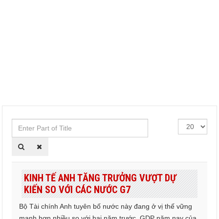
Enter
Hiển
Part
thị
of
#
Title
KINH TẾ ANH TĂNG TRƯỞNG VƯỢT DỰ
KIẾN SO VỚI CÁC NƯỚC G7
Bộ Tài chính Anh tuyên bố nước này đang ở vị thế vững
mạnh hơn nhiều so với hai năm trước, GDP năm nay của