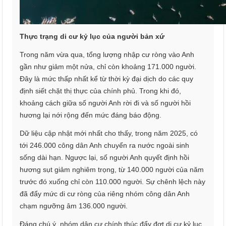
Thực trạng di cư kỷ lục của người bản xứ
Trong năm vừa qua, tổng lượng nhập cư ròng vào Anh
gần như giảm một nửa, chỉ còn khoảng 171.000 người.
Đây là mức thấp nhất kể từ thời kỳ đại dịch do các quy
định siết chặt thị thực của chính phủ. Trong khi đó,
khoảng cách giữa số người Anh rời đi và số người hồi
hương lại nới rộng đến mức đáng báo động.
Dữ liệu cập nhật mới nhất cho thấy, trong năm 2025, có
tới 246.000 công dân Anh chuyển ra nước ngoài sinh
sống dài hạn. Ngược lại, số người Anh quyết định hồi
hương sụt giảm nghiêm trọng, từ 140.000 người của năm
trước đó xuống chỉ còn 110.000 người. Sự chênh lệch này
đã đẩy mức di cư ròng của riêng nhóm công dân Anh
chạm ngưỡng âm 136.000 người.
Đáng chú ý, nhóm dân cư chính thúc đẩy đợt di cư kỷ lục