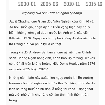
Nợ công của Anh (đơn vị: nghìn tỷ bảng).
Jagjit Chadha, cựu Giám đốc Viện Nghiên cứu Kinh tế và
Xã hội Quốc gia, nhận định: “Triển vọng hiện nay nguy
hiểm không kém giai đoạn trước khi Anh phải cầu viện
IMF năm 1976. Nguy cơ chính phủ không đủ khả năng chi
trả lương hưu và phúc lợi là có thật”.
Trong khi đó, Andrew Sentance, cựu uỷ viên ban Chính
sách Tiền tệ Ngân hàng Anh, cảnh báo Bộ trưởng Reeves
có thể “tái hiện khủng hoảng kiểu Denis Healey năm 1976
vào cuối 2025 hoặc 2026”.
Những cảnh báo này xuất hiện ngay trước khi Bộ trưởng
Reeves công bố ngân sách mùa thu đầu tiên, trong đó dự
kiến sẽ tăng thuế để bù đắp lỗ hổng tài khóa – động thái
mà giới phê bình cho rằng sẽ làm tình hình thêm trầm
trọng.