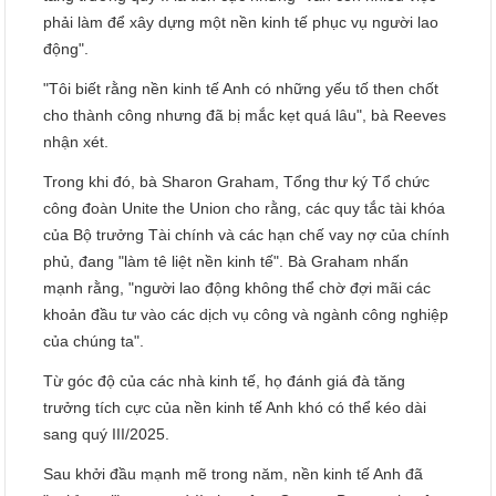
phải làm để xây dựng một nền kinh tế phục vụ người lao
động".
"Tôi biết rằng nền kinh tế Anh có những yếu tố then chốt
cho thành công nhưng đã bị mắc kẹt quá lâu", bà Reeves
nhận xét.
Trong khi đó, bà Sharon Graham, Tổng thư ký Tổ chức
công đoàn Unite the Union cho rằng, các quy tắc tài khóa
của Bộ trưởng Tài chính và các hạn chế vay nợ của chính
phủ, đang "làm tê liệt nền kinh tế". Bà Graham nhấn
mạnh rằng, "người lao động không thể chờ đợi mãi các
khoản đầu tư vào các dịch vụ công và ngành công nghiệp
của chúng ta".
Từ góc độ của các nhà kinh tế, họ đánh giá đà tăng
trưởng tích cực của nền kinh tế Anh khó có thể kéo dài
sang quý III/2025.
Sau khởi đầu mạnh mẽ trong năm, nền kinh tế Anh đã