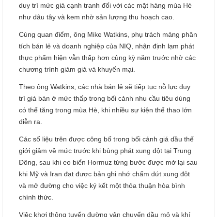
duy trì mức giá cạnh tranh đối với các mặt hàng mùa Hè
như dâu tây và kem nhờ sản lượng thu hoạch cao.
Cùng quan điểm, ông Mike Watkins, phụ trách mảng phân
tích bán lẻ và doanh nghiệp của NIQ, nhận định lạm phát
thực phẩm hiện vẫn thấp hơn cùng kỳ năm trước nhờ các
chương trình giảm giá và khuyến mại.
Theo ông Watkins, các nhà bán lẻ sẽ tiếp tục nỗ lực duy
trì giá bán ở mức thấp trong bối cảnh nhu cầu tiêu dùng
có thể tăng trong mùa Hè, khi nhiều sự kiện thể thao lớn
diễn ra.
Các số liệu trên được công bố trong bối cảnh giá dầu thế
giới giảm về mức trước khi bùng phát xung đột tại Trung
Đông, sau khi eo biển Hormuz từng bước được mở lại sau
khi Mỹ và Iran đạt được bản ghi nhớ chấm dứt xung đột
và mở đường cho việc ký kết một thỏa thuận hòa bình
chính thức.
Việc khơi thông tuyến đường vận chuyển dầu mỏ và khí