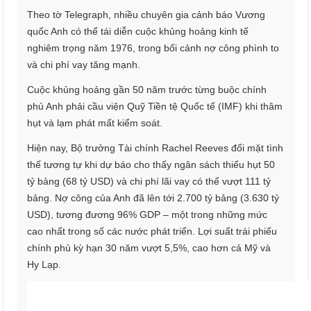
Theo tờ Telegraph, nhiều chuyên gia cảnh báo Vương
quốc Anh có thể tái diễn cuộc khủng hoảng kinh tế
nghiêm trọng năm 1976, trong bối cảnh nợ công phình to
và chi phí vay tăng mạnh.
Cuộc khủng hoảng gần 50 năm trước từng buộc chính
phủ Anh phải cầu viện Quỹ Tiền tệ Quốc tế (IMF) khi thâm
hụt và lạm phát mất kiểm soát.
Hiện nay, Bộ trưởng Tài chính Rachel Reeves đối mặt tình
thế tương tự khi dự báo cho thấy ngân sách thiếu hụt 50
tỷ bảng (68 tỷ USD) và chi phí lãi vay có thể vượt 111 tỷ
bảng. Nợ công của Anh đã lên tới 2.700 tỷ bảng (3.630 tỷ
USD), tương đương 96% GDP – một trong những mức
cao nhất trong số các nước phát triển. Lợi suất trái phiếu
chính phủ kỳ hạn 30 năm vượt 5,5%, cao hơn cả Mỹ và
Hy Lạp.