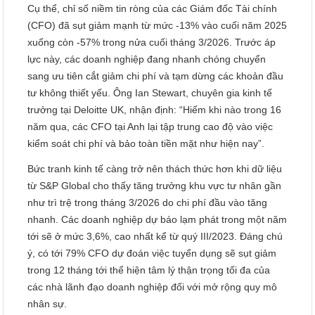
Cụ thể, chỉ số niềm tin ròng của các Giám đốc Tài chính
(CFO) đã sụt giảm mạnh từ mức -13% vào cuối năm 2025
xuống còn -57% trong nửa cuối tháng 3/2026. Trước áp
lực này, các doanh nghiệp đang nhanh chóng chuyển
sang ưu tiên cắt giảm chi phí và tạm dừng các khoản đầu
tư không thiết yếu. Ông Ian Stewart, chuyên gia kinh tế
trưởng tại Deloitte UK, nhận định: “Hiếm khi nào trong 16
năm qua, các CFO tại Anh lại tập trung cao độ vào việc
kiểm soát chi phí và bảo toàn tiền mặt như hiện nay”.
Bức tranh kinh tế càng trở nên thách thức hơn khi dữ liệu
từ S&P Global cho thấy tăng trưởng khu vực tư nhân gần
như trì trệ trong tháng 3/2026 do chi phí đầu vào tăng
nhanh. Các doanh nghiệp dự báo lạm phát trong một năm
tới sẽ ở mức 3,6%, cao nhất kể từ quý III/2023. Đáng chú
ý, có tới 79% CFO dự đoán việc tuyển dụng sẽ sụt giảm
trong 12 tháng tới thể hiện tâm lý thận trọng tối đa của
các nhà lãnh đạo doanh nghiệp đối với mở rộng quy mô
nhân sự.