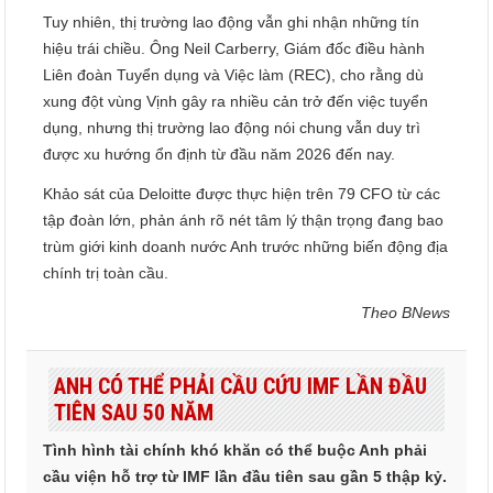
Tuy nhiên, thị trường lao động vẫn ghi nhận những tín
hiệu trái chiều. Ông Neil Carberry, Giám đốc điều hành
Liên đoàn Tuyển dụng và Việc làm (REC), cho rằng dù
xung đột vùng Vịnh gây ra nhiều cản trở đến việc tuyển
dụng, nhưng thị trường lao động nói chung vẫn duy trì
được xu hướng ổn định từ đầu năm 2026 đến nay.
Khảo sát của Deloitte được thực hiện trên 79 CFO từ các
tập đoàn lớn, phản ánh rõ nét tâm lý thận trọng đang bao
trùm giới kinh doanh nước Anh trước những biến động địa
chính trị toàn cầu.
Theo BNews
ANH CÓ THỂ PHẢI CẦU CỨU IMF LẦN ĐẦU
TIÊN SAU 50 NĂM
Tình hình tài chính khó khăn có thể buộc Anh phải
cầu viện hỗ trợ từ IMF lần đầu tiên sau gần 5 thập kỷ.