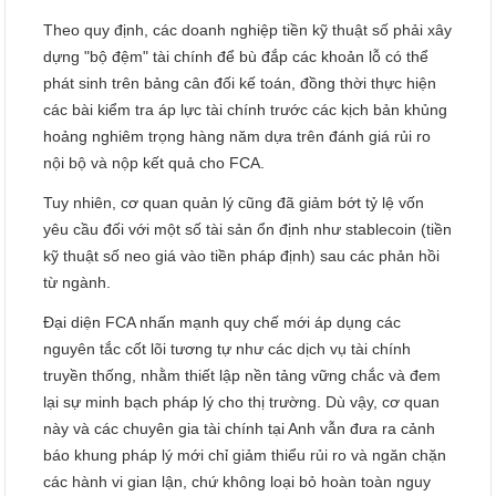
Theo quy định, các doanh nghiệp tiền kỹ thuật số phải xây
dựng "bộ đệm" tài chính để bù đắp các khoản lỗ có thể
phát sinh trên bảng cân đối kế toán, đồng thời thực hiện
các bài kiểm tra áp lực tài chính trước các kịch bản khủng
hoảng nghiêm trọng hàng năm dựa trên đánh giá rủi ro
nội bộ và nộp kết quả cho FCA.
Tuy nhiên, cơ quan quản lý cũng đã giảm bớt tỷ lệ vốn
yêu cầu đối với một số tài sản ổn định như stablecoin (tiền
kỹ thuật số neo giá vào tiền pháp định) sau các phản hồi
từ ngành.
Đại diện FCA nhấn mạnh quy chế mới áp dụng các
nguyên tắc cốt lõi tương tự như các dịch vụ tài chính
truyền thống, nhằm thiết lập nền tảng vững chắc và đem
lại sự minh bạch pháp lý cho thị trường. Dù vậy, cơ quan
này và các chuyên gia tài chính tại Anh vẫn đưa ra cảnh
báo khung pháp lý mới chỉ giảm thiểu rủi ro và ngăn chặn
các hành vi gian lận, chứ không loại bỏ hoàn toàn nguy