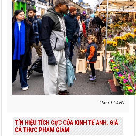
Theo TTXVN
TÍN HIỆU TÍCH CỰC CỦA KINH TẾ ANH, GIÁ
CẢ THỰC PHẨM GIẢM