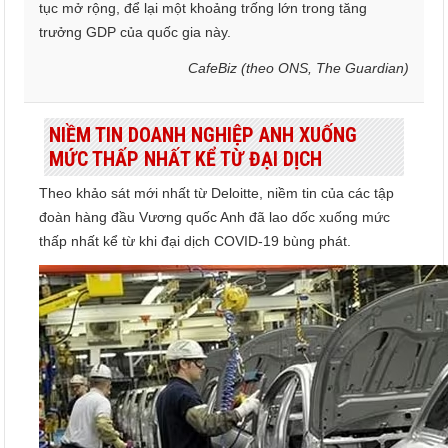
tục mở rộng, để lại một khoảng trống lớn trong tăng
trưởng GDP của quốc gia này.
CafeBiz (theo ONS, The Guardian)
NIỀM TIN DOANH NGHIỆP ANH XUỐNG
MỨC THẤP NHẤT KỂ TỪ ĐẠI DỊCH
Theo khảo sát mới nhất từ Deloitte, niềm tin của các tập
đoàn hàng đầu Vương quốc Anh đã lao dốc xuống mức
thấp nhất kể từ khi đại dịch COVID-19 bùng phát.