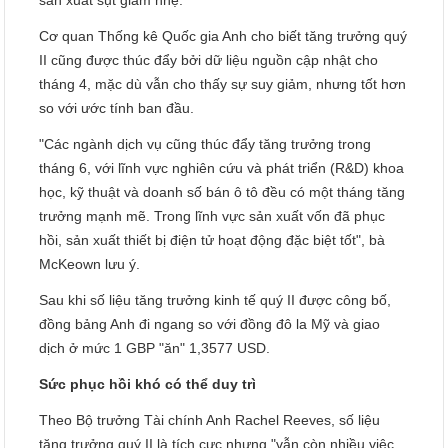
sản xuất sụt giảm nhẹ.
Cơ quan Thống kê Quốc gia Anh cho biết tăng trưởng quý
II cũng được thúc đẩy bởi dữ liệu nguồn cập nhật cho
tháng 4, mặc dù vẫn cho thấy sự suy giảm, nhưng tốt hơn
so với ước tính ban đầu.
"Các ngành dịch vụ cũng thúc đẩy tăng trưởng trong
tháng 6, với lĩnh vực nghiên cứu và phát triển (R&D) khoa
học, kỹ thuật và doanh số bán ô tô đều có một tháng tăng
trưởng mạnh mẽ. Trong lĩnh vực sản xuất vốn đã phục
hồi, sản xuất thiết bị điện tử hoạt động đặc biệt tốt", bà
McKeown lưu ý.
Sau khi số liệu tăng trưởng kinh tế quý II được công bố,
đồng bảng Anh đi ngang so với đồng đô la Mỹ và giao
dịch ở mức 1 GBP "ăn" 1,3577 USD.
Sức phục hồi khó có thể duy trì
Theo Bộ trưởng Tài chính Anh Rachel Reeves, số liệu
tăng trưởng quý II là tích cực nhưng "vẫn còn nhiều việc