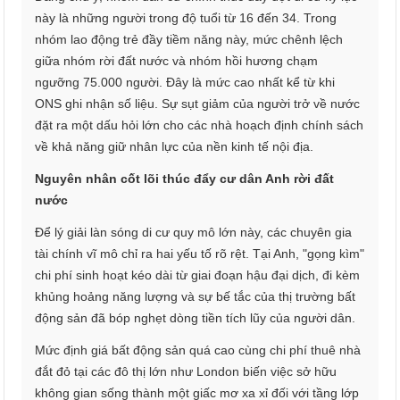
này là những người trong độ tuổi từ 16 đến 34. Trong
nhóm lao động trẻ đầy tiềm năng này, mức chênh lệch
giữa nhóm rời đất nước và nhóm hồi hương chạm
ngưỡng 75.000 người. Đây là mức cao nhất kể từ khi
ONS ghi nhận số liệu. Sự sụt giảm của người trở về nước
đặt ra một dấu hỏi lớn cho các nhà hoạch định chính sách
về khả năng giữ nhân lực của nền kinh tế nội địa.
Nguyên nhân cốt lõi thúc đẩy cư dân Anh rời đất
nước
Để lý giải làn sóng di cư quy mô lớn này, các chuyên gia
tài chính vĩ mô chỉ ra hai yếu tố rõ rệt. Tại Anh, "gọng kìm"
chi phí sinh hoạt kéo dài từ giai đoạn hậu đại dịch, đi kèm
khủng hoảng năng lượng và sự bế tắc của thị trường bất
động sản đã bóp nghẹt dòng tiền tích lũy của người dân.
Mức định giá bất động sản quá cao cùng chi phí thuê nhà
đắt đỏ tại các đô thị lớn như London biến việc sở hữu
không gian sống thành một giấc mơ xa xỉ đối với tầng lớp