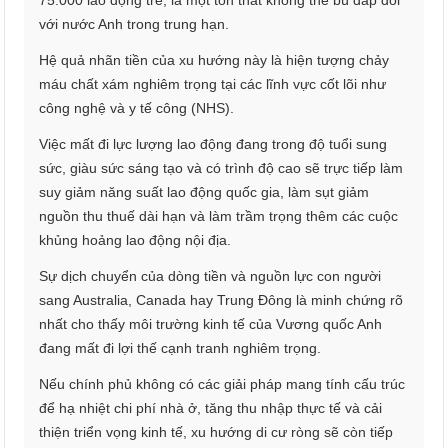
75.000 lao động trẻ, là một tổn thất không thể bù đắp đối
với nước Anh trong trung hạn.
Hệ quả nhãn tiền của xu hướng này là hiện tượng chảy
máu chất xám nghiêm trọng tại các lĩnh vực cốt lõi như
công nghệ và y tế công (NHS).
Việc mất đi lực lượng lao động đang trong độ tuổi sung
sức, giàu sức sáng tạo và có trình độ cao sẽ trực tiếp làm
suy giảm năng suất lao động quốc gia, làm sụt giảm
nguồn thu thuế dài hạn và làm trầm trọng thêm các cuộc
khủng hoảng lao động nội địa.
Sự dịch chuyển của dòng tiền và nguồn lực con người
sang Australia, Canada hay Trung Đông là minh chứng rõ
nhất cho thấy môi trường kinh tế của Vương quốc Anh
đang mất đi lợi thế cạnh tranh nghiêm trọng.
Nếu chính phủ không có các giải pháp mang tính cấu trúc
để hạ nhiệt chi phí nhà ở, tăng thu nhập thực tế và cải
thiện triển vọng kinh tế, xu hướng di cư ròng sẽ còn tiếp