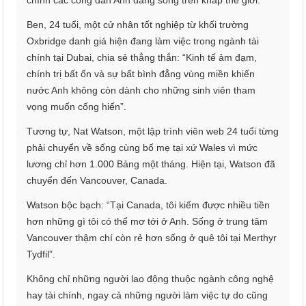
chính các công dân Anh đang sống trên khắp thế giới.
Ben, 24 tuổi, một cử nhân tốt nghiệp từ khối trường
Oxbridge danh giá hiện đang làm việc trong ngành tài
chính tại Dubai, chia sẻ thẳng thắn: “Kinh tế ảm đạm,
chính trị bất ổn và sự bất bình đẳng vùng miền khiến
nước Anh không còn dành cho những sinh viên tham
vọng muốn cống hiến”.
Tương tự, Nat Watson, một lập trình viên web 24 tuổi từng
phải chuyển về sống cùng bố mẹ tại xứ Wales vì mức
lương chỉ hơn 1.000 Bảng một tháng. Hiện tại, Watson đã
chuyển đến Vancouver, Canada.
Watson bộc bạch: “Tại Canada, tôi kiếm được nhiều tiền
hơn những gì tôi có thể mơ tới ở Anh. Sống ở trung tâm
Vancouver thậm chí còn rẻ hơn sống ở quê tôi tại Merthyr
Tydfil”.
Không chỉ những người lao động thuộc ngành công nghệ
hay tài chính, ngay cả những người làm việc tự do cũng