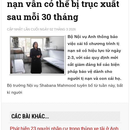
nạn vẫn có thể bị trục xuất
sau mỗi 30 tháng
CẬP NHẬT LẦN CUỐI NGÀY 02 THÁNG 3 2026
Bộ Nội vụ Anh thông báo
việc cải tổ chương trình tị
nạn sẽ có hiệu lực từ ngày
2-3, với các quy định mới
cắt giảm đáng kể các biện
pháp bảo vệ dành cho
người tị nạn và con cái họ.
Bộ trưởng Nội vụ Shabana Mahmood tuyên bố từ tuần này, bất
kì người
CÁC BÀI KHÁC...
Phát hiện 23 người nhập cư trong thùng xe tải ở Anh