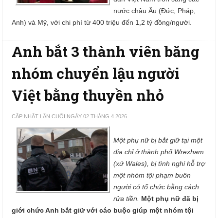
nước châu Âu (Đức, Pháp,
Anh) và Mỹ, với chi phí từ 400 triệu đến 1,2 tỷ đồng/người.
Anh bắt 3 thành viên băng
nhóm chuyển lậu người
Việt bằng thuyền nhỏ
CẬP NHẬT LẦN CUỐI NGÀY 02 THÁNG 4 2026
Một phụ nữ bị bắt giữ tại một
địa chỉ ở thành phố Wrexham
(xứ Wales), bị tình nghi hỗ trợ
một nhóm tội phạm buôn
người có tổ chức bằng cách
rửa tiền.
Một phụ nữ đã bị
giới chức Anh bắt giữ với cáo buộc giúp một nhóm tội