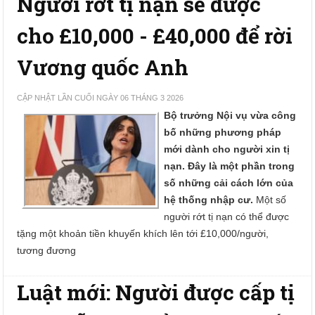
Người rớt tị nạn sẽ được
cho £10,000 - £40,000 để rời
Vương quốc Anh
CẬP NHẬT LẦN CUỐI NGÀY 06 THÁNG 3 2026
Bộ trưởng Nội vụ vừa công
bố những phương pháp
mới dành cho người xin tị
nạn. Đây là một phần trong
số những cải cách lớn của
hệ thống nhập cư.
Một số
người rớt tị nạn có thể được
tặng một khoản tiền khuyến khích lên tới £10,000/người,
tương đương
Luật mới: Người được cấp tị