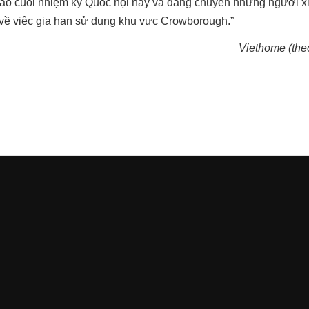
vào cuối nhiệm kỳ Quốc hội này và đang chuyển những người xi
về việc gia hạn sử dụng khu vực Crowborough.”
Viethome (the