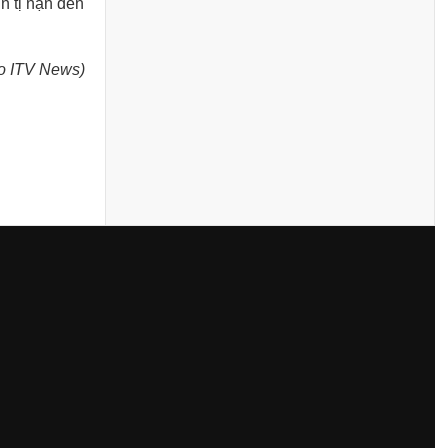
n tị nạn đến
o ITV News)