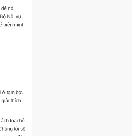
 để nói
 Bộ Nội vụ
hể biện minh
i ở tạm bợ.
giải thích
cách loại bỏ
Chúng tôi sẽ