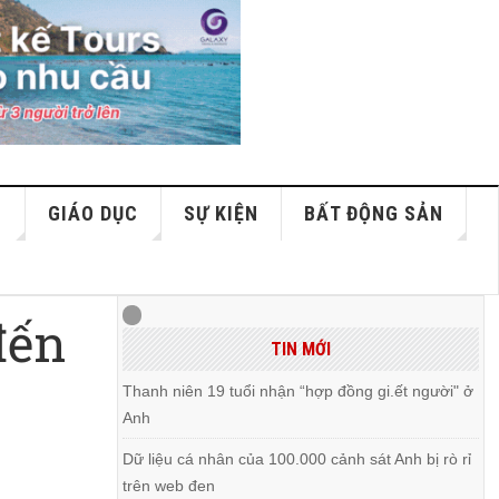
S
GIÁO DỤC
SỰ KIỆN
BẤT ĐỘNG SẢN
đến
TIN MỚI
Thanh niên 19 tuổi nhận “hợp đồng gi.ết người" ở
Anh
Dữ liệu cá nhân của 100.000 cảnh sát Anh bị rò rỉ
trên web đen