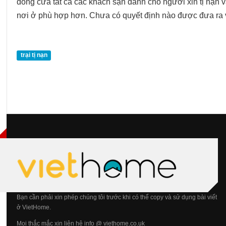
đóng cửa tất cả các khách sạn dành cho người xin tị nạn 
nơi ở phù hợp hơn. Chưa có quyết định nào được đưa ra 
trại tị nạn
Bạn cần phải xin phép chúng tôi trước khi có thể copy và sử dụng bài viết
ở VietHome.
Mọi thắc mắc xin liên hệ info @ viethome.co.uk