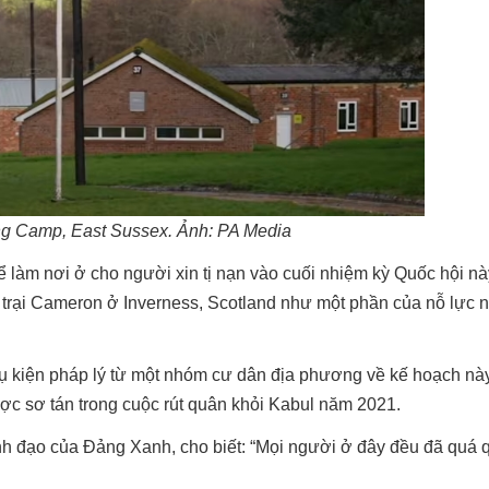
ng Camp, East Sussex. Ảnh: PA Media
 làm nơi ở cho người xin tị nạn vào cuối nhiệm kỳ Quốc hội nà
trại Cameron ở Inverness, Scotland như một phần của nỗ lực 
ụ kiện pháp lý từ một nhóm cư dân địa phương về kế hoạch này
c sơ tán trong cuộc rút quân khỏi Kabul năm 2021.
nh đạo của Đảng Xanh, cho biết: “Mọi người ở đây đều đã quá 