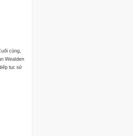
Cuối cùng,
quận Wealden
tiếp tục sử