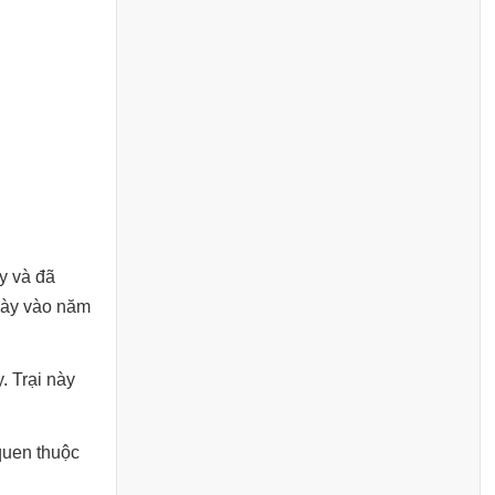
y và đã
này vào năm
. Trại này
quen thuộc