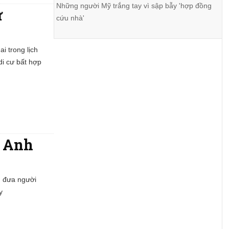
Những người Mỹ trắng tay vì sập bẫy 'hợp đồng
ử
cứu nhà'
i trong lịch
di cư bất hợp
n Anh
h đưa người
y