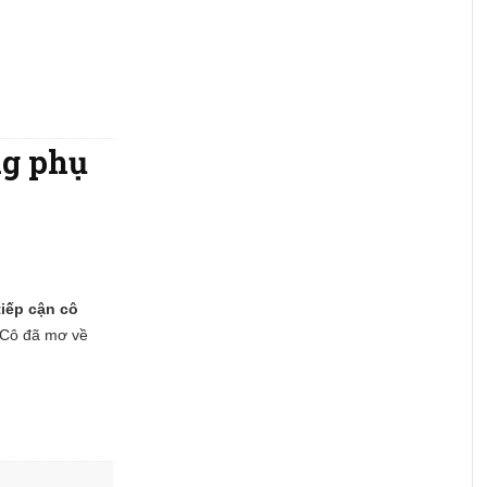
ng phụ
iếp cận cô
Cô đã mơ về