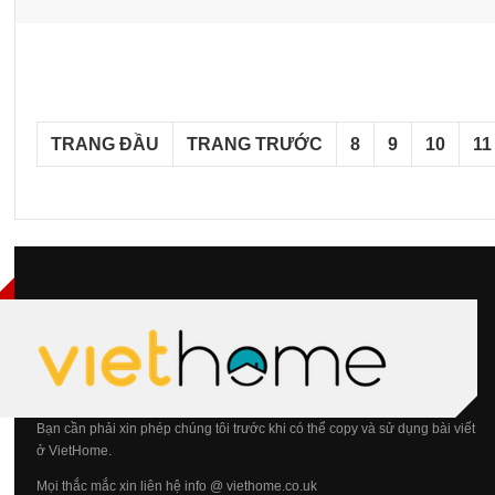
TRANG ĐẦU
TRANG TRƯỚC
8
9
10
11
Bạn cần phải xin phép chúng tôi trước khi có thể copy và sử dụng bài viết
ở VietHome.
Mọi thắc mắc xin liên hệ info @ viethome.co.uk