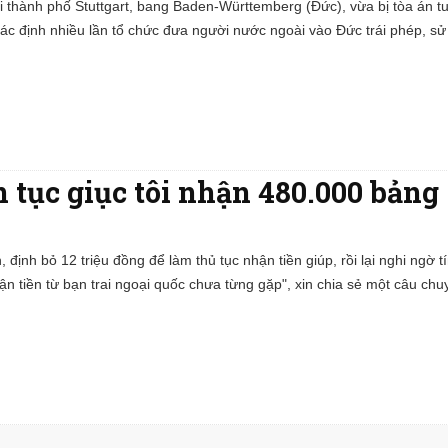
i thành phố Stuttgart, bang Baden-Württemberg (Đức), vừa bị tòa án t
xác định nhiều lần tổ chức đưa người nước ngoài vào Đức trái phép, sử
n tục giục tôi nhận 480.000 bảng
n, định bỏ 12 triệu đồng để làm thủ tục nhận tiền giúp, rồi lại nghi ngờ t
nhận tiền từ bạn trai ngoại quốc chưa từng gặp", xin chia sẻ một câu chu