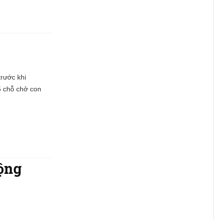
trước khi
 5 chỗ chở con
động