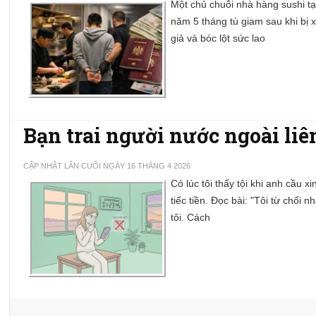
Một chủ chuỗi nhà hàng sushi tạ
năm 5 tháng tù giam sau khi bị 
giả và bóc lột sức lao
Bạn trai người nước ngoài liê
CẬP NHẬT LẦN CUỐI NGÀY 16 THÁNG 4 2026
Có lúc tôi thấy tội khi anh cầu xi
tiếc tiền. Đọc bài: "Tôi từ chối 
tôi. Cách