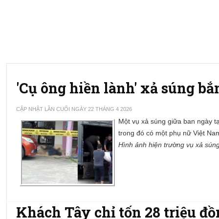
'Cụ ông hiền lành' xả súng bắ
CẬP NHẬT LẦN CUỐI NGÀY 22 THÁNG 4 2026
Một vụ xả súng giữa ban ngày t
trong đó có một phụ nữ Việt Na
Hình ảnh hiện trường vụ xả sú
Khách Tây chỉ tốn 28 triệu đồ