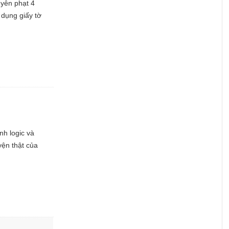
uyên phạt 4
 dụng giấy tờ
ính logic và
yện thật của