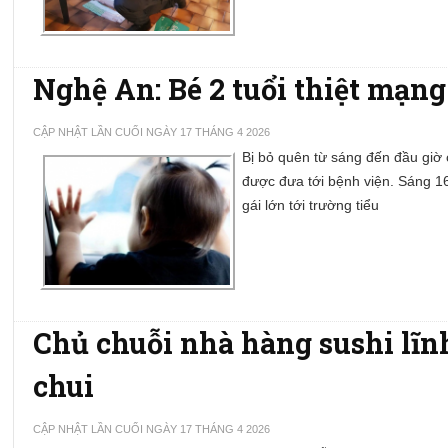
Nghệ An: Bé 2 tuổi thiệt mạng 
CẬP NHẬT LẦN CUỐI NGÀY 17 THÁNG 4 2026
Bị bỏ quên từ sáng đến đầu giờ c
được đưa tới bệnh viện. Sáng 16
gái lớn tới trường tiểu
Chủ chuỗi nhà hàng sushi lĩn
chui
CẬP NHẬT LẦN CUỐI NGÀY 17 THÁNG 4 2026