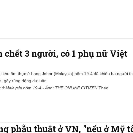
n chết 3 người, có 1 phụ nữ Việt
ại khu ẩm thực ở bang Johor (Malaysia) hôm 19-4 đã khiến ba người th
m, gây rúng động dư luận.
ng ở Malaysia hôm 19-4 - Ảnh: THE ONLINE CITIZEN
Theo
ng phẫu thuật ở VN, "nếu ở Mỹ tô