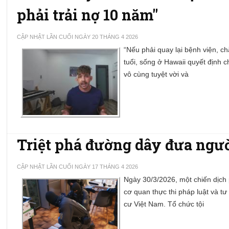
phải trải nợ 10 năm"
CẬP NHẬT LẦN CUỐI NGÀY 20 THÁNG 4 2026
“Nếu phải quay lại bệnh viện, chắ
tuổi, sống ở Hawaii quyết định 
vô cùng tuyệt vời và
Triệt phá đường dây đưa ngườ
CẬP NHẬT LẦN CUỐI NGÀY 17 THÁNG 4 2026
Ngày 30/3/2026, một chiến dịch
cơ quan thực thi pháp luật và t
cư Việt Nam. Tổ chức tội