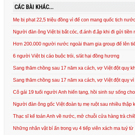
CÁC BÀI KHÁC...
Mẹ bị phạt 22,5 triệu đồng vì để con mang quốc tịch nướ
Người đàn ông Việt bị bắt cóc, đ.ánh đ.ập khi đi gửi tiề
Hơn 200.000 người nước ngoài tham gia group để lên t
6 người Việt bị cáo buộc trói, s/át hại đồng hương
Sang thăm chồng sau 17 năm xa cách, vợ Việt đột quỵ kh
Sang thăm chồng sau 17 năm xa cách, vợ Việt đột quỵ vì 
Cô gái 19 tuổi người Anh hiến tạng, hồi sinh sự sống c
Người đàn ông gốc Việt đoàn tụ mẹ ruột sau nhiều thập k
Thạc sĩ kế toán Anh về nước, mở chuỗi cửa hàng trà chi
Những nhân vật bí ẩn trong vụ 4 tiếp viên xách ma tuý t