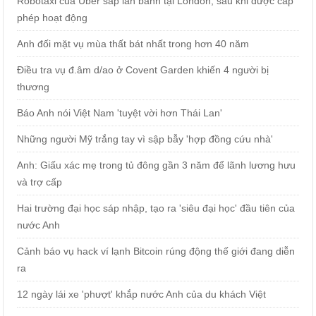
Robotaxi của Uber sắp lăn bánh tại London, sau khi được cấp
phép hoạt động
Anh đối mặt vụ mùa thất bát nhất trong hơn 40 năm
Điều tra vụ đ.âm d/ao ở Covent Garden khiến 4 người bị
thương
Báo Anh nói Việt Nam 'tuyệt vời hơn Thái Lan'
Những người Mỹ trắng tay vì sập bẫy 'hợp đồng cứu nhà'
Anh: Giấu xác mẹ trong tủ đông gần 3 năm để lãnh lương hưu
và trợ cấp
Hai trường đại học sáp nhập, tạo ra 'siêu đại học' đầu tiên của
nước Anh
Cảnh báo vụ hack ví lạnh Bitcoin rúng động thế giới đang diễn
ra
12 ngày lái xe 'phượt' khắp nước Anh của du khách Việt