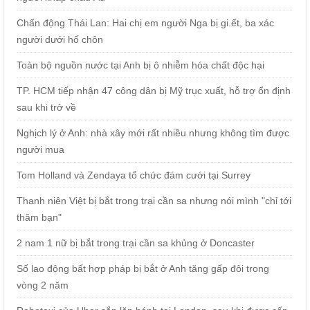
Chấn động Thái Lan: Hai chị em người Nga bị gi.ết, ba xác
người dưới hố chôn
Toàn bộ nguồn nước tại Anh bị ô nhiễm hóa chất độc hại
TP. HCM tiếp nhận 47 công dân bị Mỹ trục xuất, hỗ trợ ổn định
sau khi trở về
Nghịch lý ở Anh: nhà xây mới rất nhiều nhưng không tìm được
người mua
Tom Holland và Zendaya tổ chức đám cưới tại Surrey
Thanh niên Việt bị bắt trong trại cần sa nhưng nói mình "chỉ tới
thăm bạn"
2 nam 1 nữ bị bắt trong trại cần sa khủng ở Doncaster
Số lao động bất hợp pháp bị bắt ở Anh tăng gấp đôi trong
vòng 2 năm