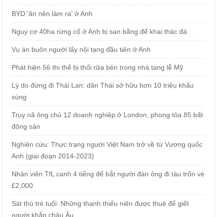
BYD 'ăn nên làm ra' ở Anh
Nguy cơ 40ha rừng cổ ở Anh bị san bằng để khai thác đá
Vụ án buôn người lấy nội tạng đầu tiên ở Anh
Phát hiện 56 thi thể bị thối rữa bên trong nhà tang lễ Mỹ
Lý do đừng đi Thái Lan: dân Thái sở hữu hơn 10 triệu khẩu
súng
Truy nã ông chủ 12 doanh nghiệp ở London, phong tỏa 85 bất
động sản
Nghiên cứu: Thực trạng người Việt Nam trở về từ Vương quốc
Anh (giai đoạn 2014-2023)
Nhân viên TfL canh 4 tiếng để bắt người đàn ông đi tàu trốn vé
£2,000
Sát thủ trẻ tuổi: Những thanh thiếu niên được thuê để giết
người khắp châu Âu