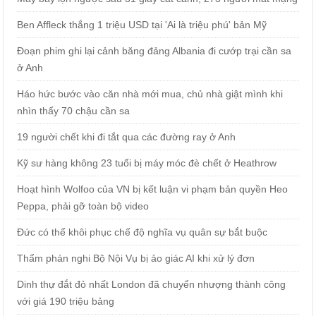
Ben Affleck thắng 1 triệu USD tại 'Ai là triệu phú' bản Mỹ
Đoạn phim ghi lại cảnh băng đảng Albania đi cướp trại cần sa
ở Anh
Háo hức bước vào căn nhà mới mua, chủ nhà giật mình khi
nhìn thấy 70 chậu cần sa
19 người chết khi đi tắt qua các đường ray ở Anh
Kỹ sư hàng không 23 tuổi bị máy móc đè chết ở Heathrow
Hoạt hình Wolfoo của VN bị kết luận vi phạm bản quyền Heo
Peppa, phải gỡ toàn bộ video
Đức có thể khôi phục chế độ nghĩa vụ quân sự bắt buộc
Thẩm phán nghi Bộ Nội Vụ bị ảo giác AI khi xử lý đơn
Dinh thự đắt đỏ nhất London đã chuyển nhượng thành công
với giá 190 triệu bảng