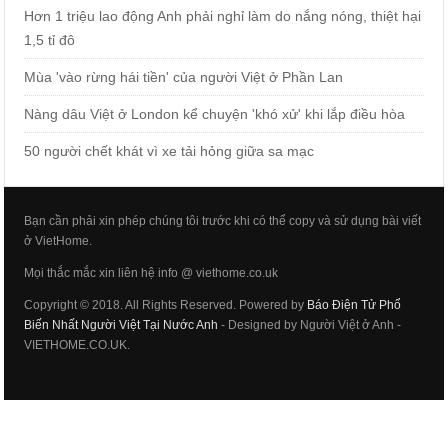
Hơn 1 triệu lao động Anh phải nghỉ làm do nắng nóng, thiệt hại
1,5 tỉ đô
Mùa 'vào rừng hái tiền' của người Việt ở Phần Lan
Nàng dâu Việt ở London kể chuyện 'khó xử' khi lắp điều hòa
50 người chết khát vì xe tải hỏng giữa sa mạc
Bạn cần phải xin phép chúng tôi trước khi có thể copy và sử dụng bài viết
ở VietHome.
Mọi thắc mắc xin liên hệ info @ viethome.co.uk
Copyright © 2018. All Rights Reserved. Powered by
Báo Điện Tử Phổ
Biến Nhất Người Việt Tại Nước Anh
- Designed by Người Việt ở Anh -
VIETHOME.CO.UK.