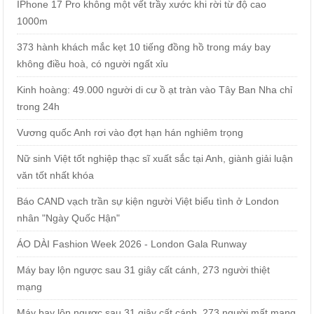
IPhone 17 Pro không một vết trầy xước khi rời từ độ cao
1000m
373 hành khách mắc kẹt 10 tiếng đồng hồ trong máy bay
không điều hoà, có người ngất xỉu
Kinh hoàng: 49.000 người di cư ồ ạt tràn vào Tây Ban Nha chỉ
trong 24h
Vương quốc Anh rơi vào đợt hạn hán nghiêm trọng
Nữ sinh Việt tốt nghiệp thạc sĩ xuất sắc tại Anh, giành giải luận
văn tốt nhất khóa
Báo CAND vạch trần sự kiện người Việt biểu tình ở London
nhân "Ngày Quốc Hận"
ÁO DÀI Fashion Week 2026 - London Gala Runway
Máy bay lộn ngược sau 31 giây cất cánh, 273 người thiệt
mạng
Máy bay lộn ngược sau 31 giây cất cánh, 273 người mất mạng