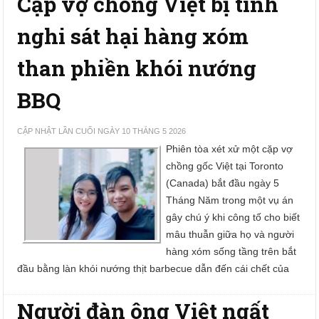
Cặp vợ chồng Việt bị tình
nghi sát hại hàng xóm
than phiền khói nướng
BBQ
CẬP NHẬT LẦN CUỐI NGÀY 10 THÁNG 5 2026
Phiên tòa xét xử một cặp vợ
chồng gốc Việt tại Toronto
(Canada) bắt đầu ngày 5
Tháng Năm trong một vụ án
gây chú ý khi công tố cho biết
mâu thuẫn giữa họ và người
hàng xóm sống tầng trên bắt
đầu bằng làn khói nướng thịt barbecue dẫn đến cái chết của
Người đàn ông Việt ngất