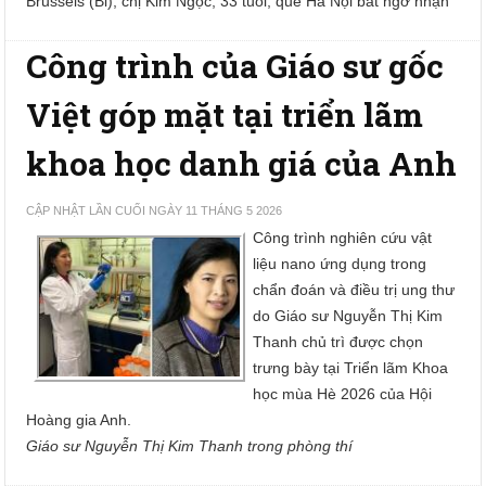
Brussels (Bỉ), chị Kim Ngọc, 33 tuổi, quê Hà Nội bất ngờ nhận
Công trình của Giáo sư gốc
Việt góp mặt tại triển lãm
khoa học danh giá của Anh
CẬP NHẬT LẦN CUỐI NGÀY 11 THÁNG 5 2026
Công trình nghiên cứu vật
liệu nano ứng dụng trong
chẩn đoán và điều trị ung thư
do Giáo sư Nguyễn Thị Kim
Thanh chủ trì được chọn
trưng bày tại Triển lãm Khoa
học mùa Hè 2026 của Hội
Hoàng gia Anh.
Giáo sư Nguyễn Thị Kim Thanh trong phòng thí