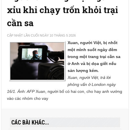
xỉu khi chạy trốn khỏi trại
cần sa
CẬP NHẬT LẦN CUỐI NGÀY 10 THÁNG 5 2026
Xuan, người Việt, bị nhốt
một mình suốt ngày đêm
trong một trang trại cần sa
ở Anh và bị dọa giết nếu
sản lượng kém.
Xuan, người Việt, trả lời
phỏng vấn ở London ngày
16/1. Ảnh: AFP
Xuan, người bố có hai con, cho hay anh vướng
vào các nhóm cho vay
CÁC BÀI KHÁC...