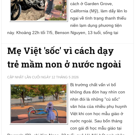
cách ở Garden Grove,
California (Mỹ), làm dấy lên lo
ngại về tình trạng thanh thiếu
niên lạm dụng phương tiện
này. Khoảng 22h tối 7/5, Benson Nguyen, 13 tuổi, sống tại
Mẹ Việt 'sốc' vì cách dạy
trẻ mầm non ở nước ngoài
CẬP NHẬT LẦN CUỐI NGÀY 12 THÁNG 5 2026
Bị trường chất vấn vì bố
không đưa đón hay nhìn con
nhịn đói là những "cú sốc"
văn hóa của nhiều phụ huynh
Việt khi con học mẫu giáo ở
nước ngoài. Sau bốn tháng
con gái đi học mẫu giáo tại