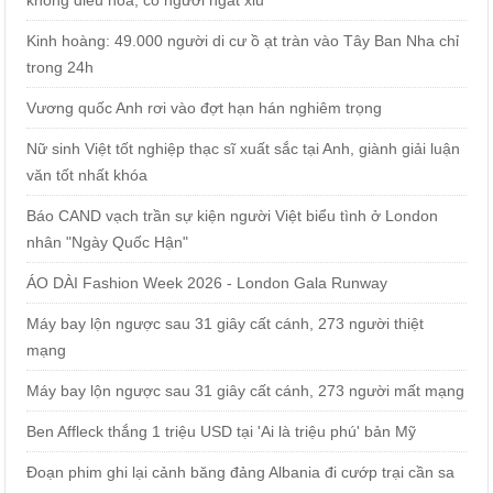
không điều hoà, có người ngất xỉu
Kinh hoàng: 49.000 người di cư ồ ạt tràn vào Tây Ban Nha chỉ
trong 24h
Vương quốc Anh rơi vào đợt hạn hán nghiêm trọng
Nữ sinh Việt tốt nghiệp thạc sĩ xuất sắc tại Anh, giành giải luận
văn tốt nhất khóa
Báo CAND vạch trần sự kiện người Việt biểu tình ở London
nhân "Ngày Quốc Hận"
ÁO DÀI Fashion Week 2026 - London Gala Runway
Máy bay lộn ngược sau 31 giây cất cánh, 273 người thiệt
mạng
Máy bay lộn ngược sau 31 giây cất cánh, 273 người mất mạng
Ben Affleck thắng 1 triệu USD tại 'Ai là triệu phú' bản Mỹ
Đoạn phim ghi lại cảnh băng đảng Albania đi cướp trại cần sa