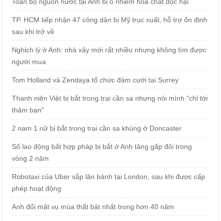
Toàn bộ nguồn nước tại Anh bị ô nhiễm hóa chất độc hại
TP. HCM tiếp nhận 47 công dân bị Mỹ trục xuất, hỗ trợ ổn định
sau khi trở về
Nghịch lý ở Anh: nhà xây mới rất nhiều nhưng không tìm được
người mua
Tom Holland và Zendaya tổ chức đám cưới tại Surrey
Thanh niên Việt bị bắt trong trại cần sa nhưng nói mình "chỉ tới
thăm bạn"
2 nam 1 nữ bị bắt trong trại cần sa khủng ở Doncaster
Số lao động bất hợp pháp bị bắt ở Anh tăng gấp đôi trong
vòng 2 năm
Robotaxi của Uber sắp lăn bánh tại London, sau khi được cấp
phép hoạt động
Anh đối mặt vụ mùa thất bát nhất trong hơn 40 năm