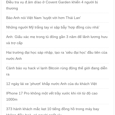
Điều tra vụ đ.âm d/ao ở Covent Garden khiến 4 người bị
thương
Báo Anh nói Việt Nam 'tuyệt vời hơn Thái Lan'
Những người Mỹ trắng tay vì sập bẫy 'hợp đồng cứu nhà'
Anh: Giấu xác mẹ trong tủ đông gần 3 năm để lãnh lương hưu
và trợ cấp
Hai trường đại học sáp nhập, tạo ra 'siêu đại học' đầu tiên của
nước Anh
Cảnh báo vụ hack ví lạnh Bitcoin rúng động thế giới đang diễn
ra
12 ngày lái xe 'phượt' khắp nước Anh của du khách Việt
IPhone 17 Pro không một vết trầy xước khi rời từ độ cao
1000m
373 hành khách mắc kẹt 10 tiếng đồng hồ trong máy bay