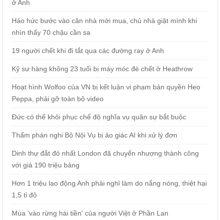
ở Anh
Háo hức bước vào căn nhà mới mua, chủ nhà giật mình khi
nhìn thấy 70 chậu cần sa
19 người chết khi đi tắt qua các đường ray ở Anh
Kỹ sư hàng không 23 tuổi bị máy móc đè chết ở Heathrow
Hoạt hình Wolfoo của VN bị kết luận vi phạm bản quyền Heo
Peppa, phải gỡ toàn bộ video
Đức có thể khôi phục chế độ nghĩa vụ quân sự bắt buộc
Thẩm phán nghi Bộ Nội Vụ bị ảo giác AI khi xử lý đơn
Dinh thự đắt đỏ nhất London đã chuyển nhượng thành công
với giá 190 triệu bảng
Hơn 1 triệu lao động Anh phải nghỉ làm do nắng nóng, thiệt hại
1,5 tỉ đô
Mùa 'vào rừng hái tiền' của người Việt ở Phần Lan