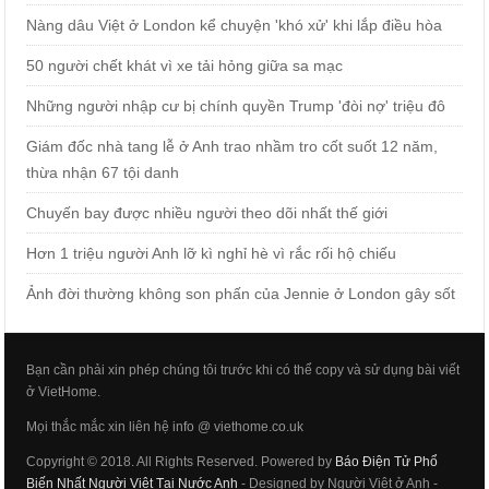
Nàng dâu Việt ở London kể chuyện 'khó xử' khi lắp điều hòa
50 người chết khát vì xe tải hỏng giữa sa mạc
Những người nhập cư bị chính quyền Trump 'đòi nợ' triệu đô
Giám đốc nhà tang lễ ở Anh trao nhầm tro cốt suốt 12 năm,
thừa nhận 67 tội danh
Chuyến bay được nhiều người theo dõi nhất thế giới
Hơn 1 triệu người Anh lỡ kì nghỉ hè vì rắc rối hộ chiếu
Ảnh đời thường không son phấn của Jennie ở London gây sốt
Bạn cần phải xin phép chúng tôi trước khi có thể copy và sử dụng bài viết
ở VietHome.
Mọi thắc mắc xin liên hệ info @ viethome.co.uk
Copyright © 2018. All Rights Reserved. Powered by
Báo Điện Tử Phổ
Biến Nhất Người Việt Tại Nước Anh
- Designed by Người Việt ở Anh -