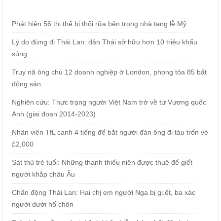
Phát hiện 56 thi thể bị thối rữa bên trong nhà tang lễ Mỹ
Lý do đừng đi Thái Lan: dân Thái sở hữu hơn 10 triệu khẩu
súng
Truy nã ông chủ 12 doanh nghiệp ở London, phong tỏa 85 bất
động sản
Nghiên cứu: Thực trạng người Việt Nam trở về từ Vương quốc
Anh (giai đoạn 2014-2023)
Nhân viên TfL canh 4 tiếng để bắt người đàn ông đi tàu trốn vé
£2,000
Sát thủ trẻ tuổi: Những thanh thiếu niên được thuê để giết
người khắp châu Âu
Chấn động Thái Lan: Hai chị em người Nga bị gi.ết, ba xác
người dưới hố chôn