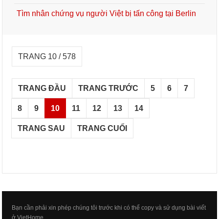
Tìm nhân chứng vụ người Việt bị tấn công tại Berlin
TRANG 10 / 578
TRANG ĐẦU
TRANG TRƯỚC
5
6
7
8
9
10
11
12
13
14
TRANG SAU
TRANG CUỐI
Bạn cần phải xin phép chúng tôi trước khi có thể copy và sử dụng bài viết
ở VietHome.