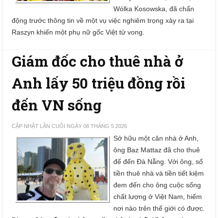
Wólka Kosowska, đã chấn
động trước thông tin về một vụ việc nghiêm trọng xảy ra tại
Raszyn khiến một phụ nữ gốc Việt tử vong.
Giám đốc cho thuê nhà ở
Anh lấy 50 triệu đồng rồi
đến VN sống
CẬP NHẬT LẦN CUỐI NGÀY 08 THÁNG 5 2026
Sở hữu một căn nhà ở Anh,
ông Baz Mattaz đã cho thuê
để đến Đà Nẵng. Với ông, số
tiền thuê nhà và tiền tiết kiệm
đem đến cho ông cuộc sống
chất lượng ở Việt Nam, hiếm
nơi nào trên thế giới có được.