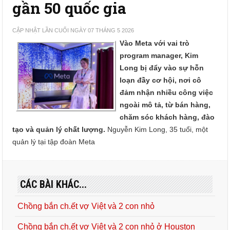
gần 50 quốc gia
CẬP NHẬT LẦN CUỐI NGÀY 07 THÁNG 5 2026
Vào Meta với vai trò
program manager, Kim
Long bị đẩy vào sự hỗn
loạn đầy cơ hội, nơi cô
đảm nhận nhiều công việc
ngoài mô tả, từ bán hàng,
chăm sóc khách hàng, đào
tạo và quản lý chất lượng.
Nguyễn Kim Long, 35 tuổi, một
quản lý tại tập đoàn Meta
CÁC BÀI KHÁC...
Chồng bắn ch.ết vợ Việt và 2 con nhỏ
Chồng bắn ch.ết vợ Việt và 2 con nhỏ ở Houston