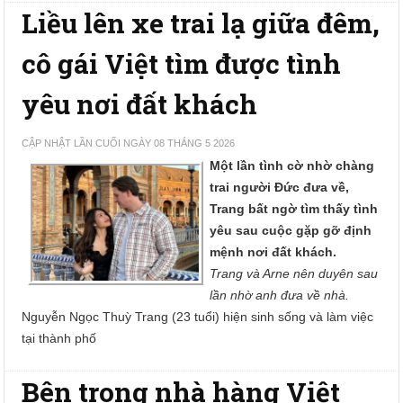
Liều lên xe trai lạ giữa đêm,
cô gái Việt tìm được tình
yêu nơi đất khách
CẬP NHẬT LẦN CUỐI NGÀY 08 THÁNG 5 2026
Một lần tình cờ nhờ chàng
trai người Đức đưa về,
Trang bất ngờ tìm thấy tình
yêu sau cuộc gặp gỡ định
mệnh nơi đất khách.
Trang và Arne nên duyên sau
lần nhờ anh đưa về nhà.
Nguyễn Ngọc Thuỳ Trang (23 tuổi) hiện sinh sống và làm việc
tại thành phố
Bên trong nhà hàng Việt