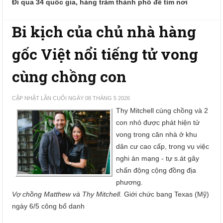
Đi qua 34 quốc gia, hàng trăm thành phố để tìm nơi
Bi kịch của chủ nhà hàng
gốc Việt nổi tiếng tử vong
cùng chồng con
CẬP NHẬT LẦN CUỐI NGÀY 08 THÁNG 5 2026
Thy Mitchell cùng chồng và 2
con nhỏ được phát hiện tử
vong trong căn nhà ở khu
dân cư cao cấp, trong vụ việc
nghi án mạng - tự s.át gây
chấn động cộng đồng địa
phương.
Vợ chồng Matthew và Thy Mitchell.
Giới chức bang Texas (Mỹ)
ngày 6/5 công bố danh