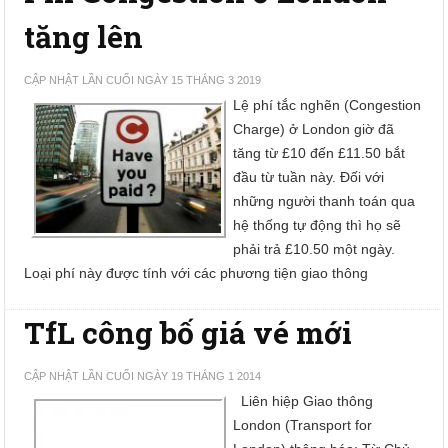
tăng lên
CẬP NHẬT LẦN CUỐI NGÀY 15 THÁNG 3 2019
Lệ phí tắc nghẽn (Congestion
Charge) ở London giờ đã
tăng từ £10 đến £11.50 bắt
đầu từ tuần này. Đối với
những người thanh toán qua
hệ thống tự động thì họ sẽ
phải trả £10.50 một ngày.
Loại phí này được tính với các phương tiện giao thông
TfL công bố giá vé mới
CẬP NHẬT LẦN CUỐI NGÀY 19 THÁNG 1 2014
Liên hiệp Giao thông
London (Transport for