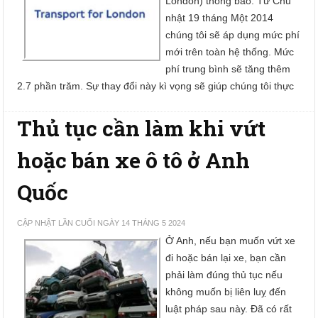
London) thông báo: Từ Chủ
nhật 19 tháng Một 2014
chúng tôi sẽ áp dụng mức phí
mới trên toàn hệ thống. Mức
phí trung bình sẽ tăng thêm
2.7 phần trăm. Sự thay đổi này kì vọng sẽ giúp chúng tôi thực
Thủ tục cần làm khi vứt
hoặc bán xe ô tô ở Anh
Quốc
CẬP NHẬT LẦN CUỐI NGÀY 14 THÁNG 5 2024
Ở Anh, nếu bạn muốn vứt xe
đi hoặc bán lại xe, bạn cần
phải làm đúng thủ tục nếu
không muốn bị liên luỵ đến
luật pháp sau này. Đã có rất