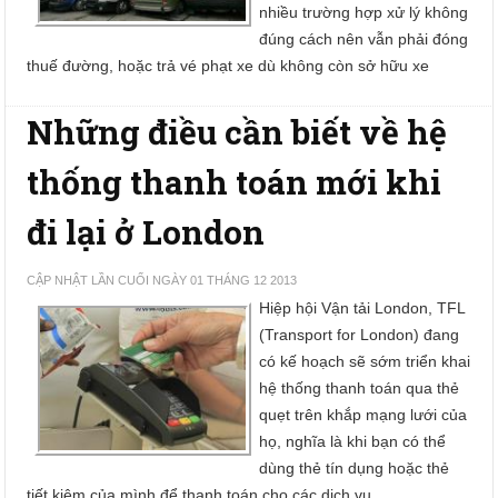
nhiều trường hợp xử lý không
đúng cách nên vẫn phải đóng
thuế đường, hoặc trả vé phạt xe dù không còn sở hữu xe
Những điều cần biết về hệ
thống thanh toán mới khi
đi lại ở London
CẬP NHẬT LẦN CUỐI NGÀY 01 THÁNG 12 2013
Hiệp hội Vận tải London, TFL
(Transport for London) đang
có kế hoạch sẽ sớm triển khai
hệ thống thanh toán qua thẻ
quẹt trên khắp mạng lưới của
họ, nghĩa là khi bạn có thể
dùng thẻ tín dụng hoặc thẻ
tiết kiệm của mình để thanh toán cho các dịch vụ