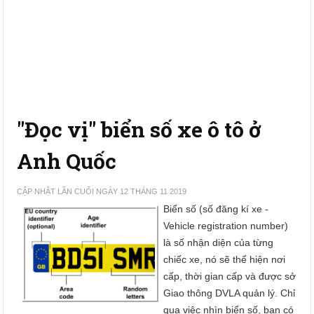
"Đọc vị" biển số xe ô tô ở
Anh Quốc
CẬP NHẬT LẦN CUỐI NGÀY 12 THÁNG 11 2019
Biển số (số đăng kí xe -
Vehicle registration number)
là số nhận diện của từng
chiếc xe, nó sẽ thể hiện nơi
cấp, thời gian cấp và được sở
Giao thông DVLA quản lý. Chỉ
qua việc nhìn biển số, bạn có