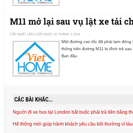
M11 mở lại sau vụ lật xe tải c
CẬP NHẬT LẦN CUỐI NGÀY 15 THÁNG 3 2019
Một đường cao tốc đã phải tạm đóng sa
thông trên đường M11 bị đình trệ sau 
Ban đầu
CÁC BÀI KHÁC...
Người đi xe bus tại London bắt buộc phải trả tiền bằng t
Hệ thống mới giúp hành khách yêu cầu bồi thường vì tàu