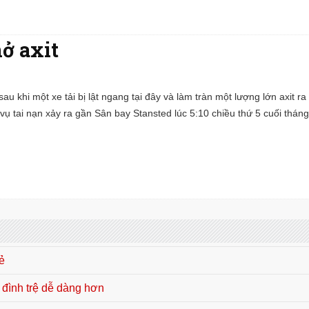
hở axit
u khi một xe tải bị lật ngang tại đây và làm tràn một lượng lớn axit r
vụ tai nạn xảy ra gần Sân bay Stansted lúc 5:10 chiều thứ 5 cuối thán
hẻ
 đình trệ dễ dàng hơn