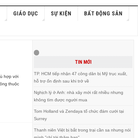
S
GIÁO DỤC
SỰ KIỆN
BẤT ĐỘNG SẢN
TIN MỚI
TP. HCM tiếp nhận 47 công dân bị Mỹ trục xuất,
hù hợp với
hỗ trợ ổn định sau khi trở về
hông thuộc
Nghịch lý ở Anh: nhà xây mới rất nhiều nhưng
không tìm được người mua
Tom Holland và Zendaya tổ chức đám cưới tại
Surrey
Thanh niên Việt bị bắt trong trại cần sa nhưng nói
mình "chỉ tới thăm bạn"