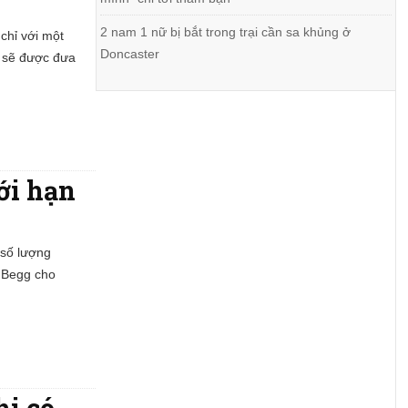
2 nam 1 nữ bị bắt trong trại cần sa khủng ở
 chỉ với một
Doncaster
, sẽ được đưa
ới hạn
 số lượng
d Begg cho
hi có