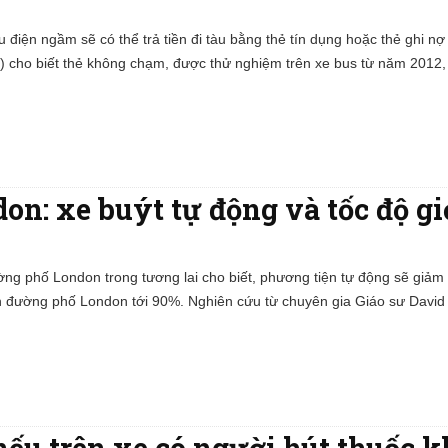
 điện ngầm sẽ có thể trả tiền đi tàu bằng thẻ tín dụng hoặc thẻ ghi nợ
) cho biết thẻ không chạm, được thử nghiệm trên xe bus từ năm 2012
on: xe buýt tự động và tốc độ gi
ng phố London trong tương lai cho biết, phương tiện tự động sẽ giảm
rên đường phố London tới 90%. Nghiên cứu từ chuyên gia Giáo sư Davi
nếu trên xe có người hút thuốc k