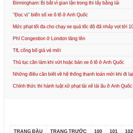
Birmingham: Bị bắt vì gian lận trong thi lấy bằng lái
"Đọc vị" biển số xe ô tô ở Anh Quốc
Mức phạt tối đa cho chạy xe quá tốc độ đã nhảy vọt tới 
Phí Congestion ở London tăng lên
TfL công bố giá vé mới
Thủ tục cần làm khi vứt hoặc bán xe ô tô ở Anh Quốc
Những điều cần biết về hệ thống thanh toán mới khi đi l
Chính thức thi hành luật xử phạt tài xế lái ẩu ở Anh Quốc
TRANG ĐẦU
TRANG TRƯỚC
100
101
10