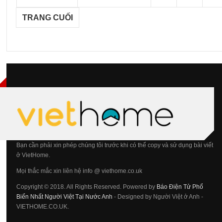
TRANG CUỐI
Bạn cần phải xin phép chúng tôi trước khi có thể copy và sử dụng bài viết
ở VietHome.
Mọi thắc mắc xin liên hệ info @ viethome.co.uk
Copyright © 2018. All Rights Reserved. Powered by
Báo Điện Tử Phổ
Biến Nhất Người Việt Tại Nước Anh
- Designed by Người Việt ở Anh -
VIETHOME.CO.UK.