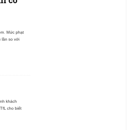
 em. Mức phạt
 lần so với
ành khách
TfL cho biết