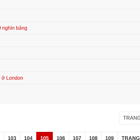
10 nghìn bảng
ại ở London
TRANG 
2
103
104
105
106
107
108
109
TRANG