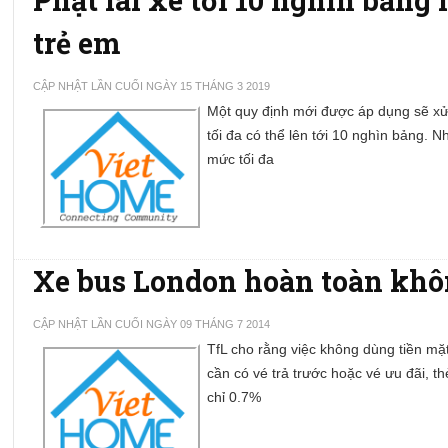
trẻ em
CẬP NHẬT LẦN CUỐI NGÀY 15 THÁNG 3 2019
Một quy định mới được áp dụng sẽ xử 
tối đa có thể lên tới 10 nghìn bảng. 
mức tối đa
Xe bus London hoàn toàn khô
CẬP NHẬT LẦN CUỐI NGÀY 09 THÁNG 7 2014
TfL cho rằng việc không dùng tiền mặ
cần có vé trả trước hoặc vé ưu đãi, t
chỉ 0.7%