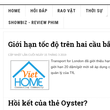
HOME
HỎI ĐÁP
RAO VẶT
THỜI SỰ
SHOWBIZ - REVIEW PHIM
Giới hạn tốc độ trên hai cầu
CẬP NHẬT LẦN CUỐI NGÀY 15 THÁNG 3 2019
Transport for London đã giới thiệu hạ
giới hạn 20 dặm/giờ mới sẽ áp dụng c
quản lý của TfL
Hồi kết của thẻ Oyster?