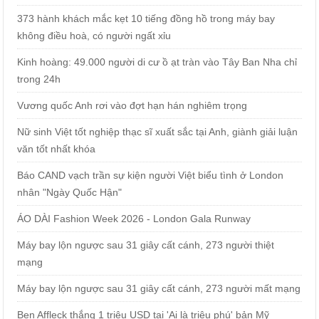
373 hành khách mắc kẹt 10 tiếng đồng hồ trong máy bay
không điều hoà, có người ngất xỉu
Kinh hoàng: 49.000 người di cư ồ ạt tràn vào Tây Ban Nha chỉ
trong 24h
Vương quốc Anh rơi vào đợt hạn hán nghiêm trọng
Nữ sinh Việt tốt nghiệp thạc sĩ xuất sắc tại Anh, giành giải luận
văn tốt nhất khóa
Báo CAND vạch trần sự kiện người Việt biểu tình ở London
nhân "Ngày Quốc Hận"
ÁO DÀI Fashion Week 2026 - London Gala Runway
Máy bay lộn ngược sau 31 giây cất cánh, 273 người thiệt
mạng
Máy bay lộn ngược sau 31 giây cất cánh, 273 người mất mạng
Ben Affleck thắng 1 triệu USD tại 'Ai là triệu phú' bản Mỹ