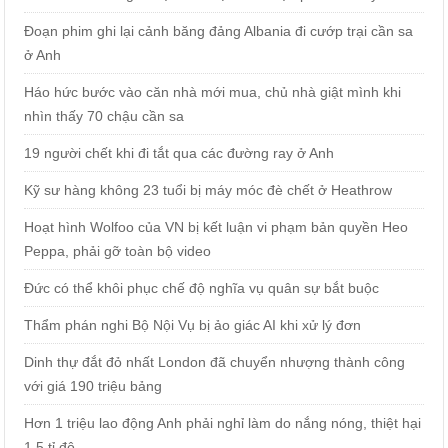
Đoạn phim ghi lại cảnh băng đảng Albania đi cướp trại cần sa
ở Anh
Háo hức bước vào căn nhà mới mua, chủ nhà giật mình khi
nhìn thấy 70 chậu cần sa
19 người chết khi đi tắt qua các đường ray ở Anh
Kỹ sư hàng không 23 tuổi bị máy móc đè chết ở Heathrow
Hoạt hình Wolfoo của VN bị kết luận vi phạm bản quyền Heo
Peppa, phải gỡ toàn bộ video
Đức có thể khôi phục chế độ nghĩa vụ quân sự bắt buộc
Thẩm phán nghi Bộ Nội Vụ bị ảo giác AI khi xử lý đơn
Dinh thự đắt đỏ nhất London đã chuyển nhượng thành công
với giá 190 triệu bảng
Hơn 1 triệu lao động Anh phải nghỉ làm do nắng nóng, thiệt hại
1,5 tỉ đô