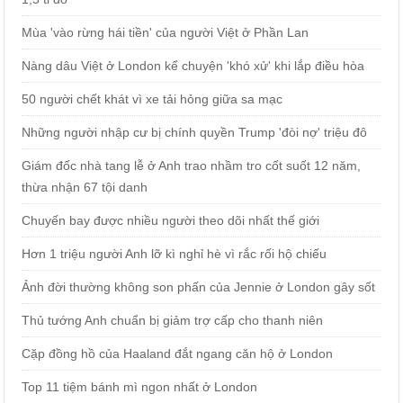
Mùa 'vào rừng hái tiền' của người Việt ở Phần Lan
Nàng dâu Việt ở London kể chuyện 'khó xử' khi lắp điều hòa
50 người chết khát vì xe tải hỏng giữa sa mạc
Những người nhập cư bị chính quyền Trump 'đòi nợ' triệu đô
Giám đốc nhà tang lễ ở Anh trao nhầm tro cốt suốt 12 năm,
thừa nhận 67 tội danh
Chuyến bay được nhiều người theo dõi nhất thế giới
Hơn 1 triệu người Anh lỡ kì nghỉ hè vì rắc rối hộ chiếu
Ảnh đời thường không son phấn của Jennie ở London gây sốt
Thủ tướng Anh chuẩn bị giảm trợ cấp cho thanh niên
Cặp đồng hồ của Haaland đắt ngang căn hộ ở London
Top 11 tiệm bánh mì ngon nhất ở London