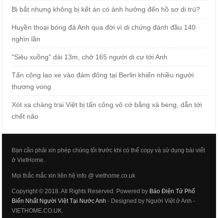
Bị bắt nhưng không bị kết án có ảnh hưởng đến hồ sơ di trú?
Huyền thoại bóng đá Anh qua đời vì di chứng đánh đầu 140
nghìn lần
"Siêu xuồng" dài 13m, chở 165 người di cư tới Anh
Tấn công lao xe vào đám đông tại Berlin khiến nhiều người
thương vong
Xót xa chàng trai Việt bị tấn công vô cớ bằng xà beng, dẫn tới
chết não
Bạn cần phải xin phép chúng tôi trước khi có thể copy và sử dụng bài viết
ở VietHome.
Mọi thắc mắc xin liên hệ info @ viethome.co.uk
Copyright © 2018. All Rights Reserved. Powered by
Báo Điện Tử Phổ
Biến Nhất Người Việt Tại Nước Anh
- Designed by Người Việt ở Anh -
VIETHOME.CO.UK.