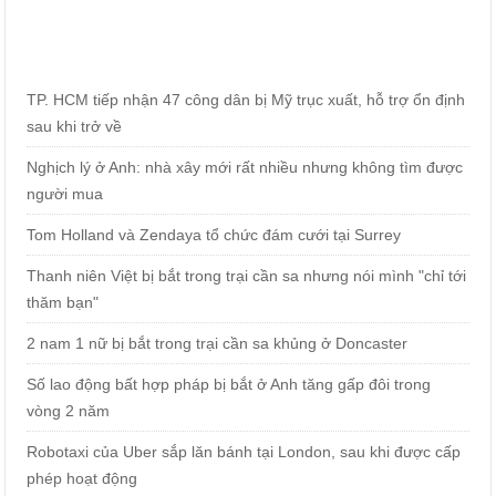
TP. HCM tiếp nhận 47 công dân bị Mỹ trục xuất, hỗ trợ ổn định
sau khi trở về
Nghịch lý ở Anh: nhà xây mới rất nhiều nhưng không tìm được
người mua
Tom Holland và Zendaya tổ chức đám cưới tại Surrey
Thanh niên Việt bị bắt trong trại cần sa nhưng nói mình "chỉ tới
thăm bạn"
2 nam 1 nữ bị bắt trong trại cần sa khủng ở Doncaster
Số lao động bất hợp pháp bị bắt ở Anh tăng gấp đôi trong
vòng 2 năm
Robotaxi của Uber sắp lăn bánh tại London, sau khi được cấp
phép hoạt động