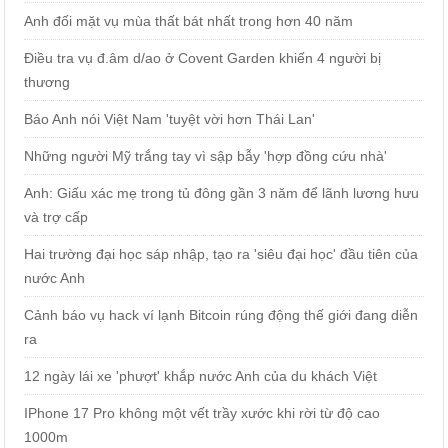
Anh đối mặt vụ mùa thất bát nhất trong hơn 40 năm
Điều tra vụ đ.âm d/ao ở Covent Garden khiến 4 người bị
thương
Báo Anh nói Việt Nam 'tuyệt vời hơn Thái Lan'
Những người Mỹ trắng tay vì sập bẫy 'hợp đồng cứu nhà'
Anh: Giấu xác mẹ trong tủ đông gần 3 năm để lãnh lương hưu
và trợ cấp
Hai trường đại học sáp nhập, tạo ra 'siêu đại học' đầu tiên của
nước Anh
Cảnh báo vụ hack ví lạnh Bitcoin rúng động thế giới đang diễn
ra
12 ngày lái xe 'phượt' khắp nước Anh của du khách Việt
IPhone 17 Pro không một vết trầy xước khi rời từ độ cao
1000m