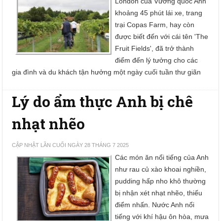
London của Vương quốc Anh
khoảng 45 phút lái xe, trang
trại Copas Farm, hay còn
được biết đến với cái tên 'The
Fruit Fields', đã trở thành
điểm đến lý tưởng cho các
gia đình và du khách tận hưởng một ngày cuối tuần thư giãn
Lý do ẩm thực Anh bị chê
nhạt nhẽo
CẬP NHẬT LẦN CUỐI NGÀY 28 THÁNG 7 2025
Các món ăn nổi tiếng của Anh
như rau củ xào khoai nghiền,
pudding hấp nho khô thường
bị nhận xét nhạt nhẽo, thiếu
điểm nhấn. Nước Anh nổi
tiếng với khí hậu ôn hòa, mưa