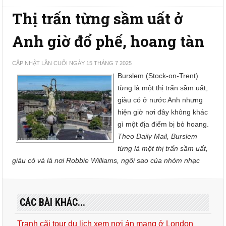
Thị trấn từng sầm uất ở
Anh giờ đổ phế, hoang tàn
CẬP NHẬT LẦN CUỐI NGÀY 15 THÁNG 7 2025
Burslem (Stock-on-Trent)
từng là một thị trấn sầm uất,
giàu có ở nước Anh nhưng
hiện giờ nơi đây không khác
gì một địa điểm bị bỏ hoang.
Theo Daily Mail, Burslem
từng là một thị trấn sầm uất,
giàu có và là nơi Robbie Williams, ngôi sao của nhóm nhạc
CÁC BÀI KHÁC...
Tranh cãi tour du lịch xem nơi án mạng ở London