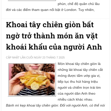
phùn, chế độ quân chủ lâu
đời và các điểm tham quan nổi bật ở London. Tuy nhiên,
Khoai tây chiên giòn bất
ngờ trở thành món ăn vặt
khoái khẩu của người Anh
CẬP NHẬT LẦN CUỐI NGÀY 23 THÁNG 7 2025
Món khoai tây chiên giòn là
những lát khoai tây chiên cắt
mỏng được tẩm ướp gia vị,
tiếp tục thu hút hàng triệu
người và chiếm trọn trái tim
của người dân Anh theo
nhiều cách khác nhau.
Bánh mì kẹp khoai tây chiên giòn: Đối với người Anh, có thể nói