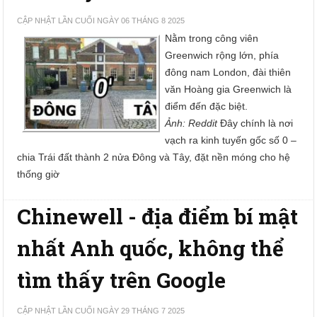
CẬP NHẬT LẦN CUỐI NGÀY 06 THÁNG 8 2025
Nằm trong công viên
Greenwich rộng lớn, phía
đông nam London, đài thiên
văn Hoàng gia Greenwich là
điểm đến đặc biệt.
Ảnh: Reddit
Đây chính là nơi
vạch ra kinh tuyến gốc số 0 –
chia Trái đất thành 2 nửa Đông và Tây, đặt nền móng cho hệ
thống giờ
Chinewell - địa điểm bí mật
nhất Anh quốc, không thể
tìm thấy trên Google
CẬP NHẬT LẦN CUỐI NGÀY 29 THÁNG 7 2025