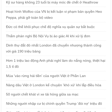
Kỹ sư hàng không 23 tuổi bị máy móc đè chết ở Heathrow
Hoạt hình Wolfoo của VN bị kết luận vi phạm bản quyền Heo
Peppa, phải gỡ toàn bộ video
Đức có thể khôi phục chế độ nghĩa vụ quân sự bắt buộc
Thẩm phán nghi Bộ Nội Vụ bị ảo giác AI khi xử lý đơn
Dinh thự đắt đỏ nhất London đã chuyển nhượng thành công
với giá 190 triệu bảng
Hơn 1 triệu lao động Anh phải nghỉ làm do nắng nóng, thiệt hại
1,5 tỉ đô
Mùa 'vào rừng hái tiền' của người Việt ở Phần Lan
Nàng dâu Việt ở London kể chuyện 'khó xử' khi lắp điều hòa
50 người chết khát vì xe tải hỏng giữa sa mạc
Những người nhập cư bị chính quyền Trump 'đòi nợ' triệu đô