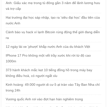
Anh: Giấu xác mẹ trong tủ đông gần 3 năm để lãnh lương hưu
và trợ cấp
Hai trường đại học sáp nhập, tạo ra 'siêu đại học' đầu tiên của
nước Anh
Cảnh báo vụ hack ví lạnh Bitcoin rúng động thế giới đang diễn
ra
12 ngày lái xe 'phượt' khắp nước Anh của du khách Việt
IPhone 17 Pro không một vết trầy xước khi rời từ độ cao
1000m
373 hành khách mắc kẹt 10 tiếng đồng hồ trong máy bay
không điều hoà, có người ngất xỉu
Kinh hoàng: 49.000 người di cư ồ ạt tràn vào Tây Ban Nha chỉ
trong 24h
Vương quốc Anh rơi vào đợt hạn hán nghiêm trọng