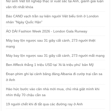
Nữ sinh Việt tốt nghiệp thạc sĩ xuất sắc tại Anh, giành giải luận
văn tốt nhất khóa
Báo CAND vạch trần sự kiện người Việt biểu tình ở London
nhân "Ngày Quốc Hận"
ÁO DÀI Fashion Week 2026 - London Gala Runway
Máy bay lộn ngược sau 31 giây cất cánh, 273 người thiệt
mạng
Máy bay lộn ngược sau 31 giây cất cánh, 273 người mất mạng
Ben Affleck thắng 1 triệu USD tại 'Ai là triệu phú' bản Mỹ
Đoạn phim ghi lại cảnh băng đảng Albania đi cướp trại cần sa
ở Anh
Háo hức bước vào căn nhà mới mua, chủ nhà giật mình khi
nhìn thấy 70 chậu cần sa
19 người chết khi đi tắt qua các đường ray ở Anh