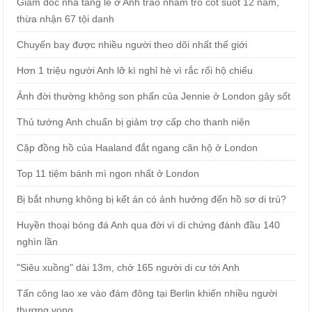
Giám đốc nhà tang lễ ở Anh trao nhầm tro cốt suốt 12 năm,
thừa nhận 67 tội danh
Chuyến bay được nhiều người theo dõi nhất thế giới
Hơn 1 triệu người Anh lỡ kì nghỉ hè vì rắc rối hộ chiếu
Ảnh đời thường không son phấn của Jennie ở London gây sốt
Thủ tướng Anh chuẩn bị giảm trợ cấp cho thanh niên
Cặp đồng hồ của Haaland đắt ngang căn hộ ở London
Top 11 tiệm bánh mì ngon nhất ở London
Bị bắt nhưng không bị kết án có ảnh hưởng đến hồ sơ di trú?
Huyền thoại bóng đá Anh qua đời vì di chứng đánh đầu 140
nghìn lần
"Siêu xuồng" dài 13m, chở 165 người di cư tới Anh
Tấn công lao xe vào đám đông tại Berlin khiến nhiều người
thương vong