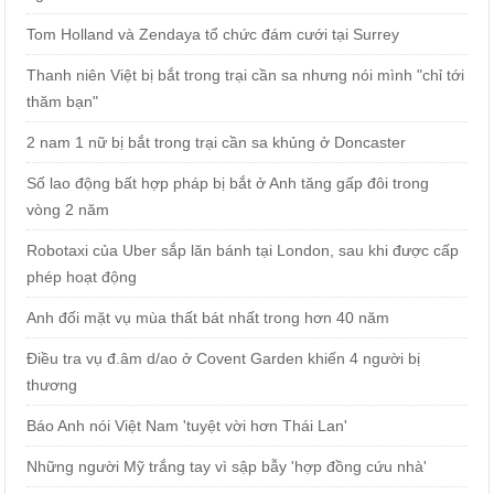
Tom Holland và Zendaya tổ chức đám cưới tại Surrey
Thanh niên Việt bị bắt trong trại cần sa nhưng nói mình "chỉ tới
thăm bạn"
2 nam 1 nữ bị bắt trong trại cần sa khủng ở Doncaster
Số lao động bất hợp pháp bị bắt ở Anh tăng gấp đôi trong
vòng 2 năm
Robotaxi của Uber sắp lăn bánh tại London, sau khi được cấp
phép hoạt động
Anh đối mặt vụ mùa thất bát nhất trong hơn 40 năm
Điều tra vụ đ.âm d/ao ở Covent Garden khiến 4 người bị
thương
Báo Anh nói Việt Nam 'tuyệt vời hơn Thái Lan'
Những người Mỹ trắng tay vì sập bẫy 'hợp đồng cứu nhà'