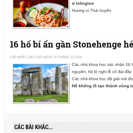
ở Islington
Hương vị Thái truyền
16 hố bí ẩn gần Stonehenge hé
CẬP NHẬT LẦN CUỐI NGÀY 10 THÁNG 12 2025
Các nhà khoa học xác nhận 16 
nguyên, hé lộ nghi lễ cổ đại đầy
Các nhà khoa học đã giải mã đư
Hố khổng lồ tạo thành vòng 
CÁC BÀI KHÁC...