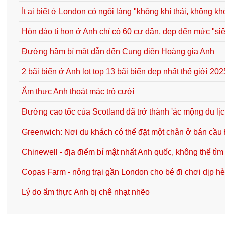
Ít ai biết ở London có ngôi làng "không khí thải, không kh
Hòn đảo tí hon ở Anh chỉ có 60 cư dân, đẹp đến mức "si
Đường hầm bí mật dẫn đến Cung điện Hoàng gia Anh
2 bãi biển ở Anh lọt top 13 bãi biển đẹp nhất thế giới 202
Ẩm thực Anh thoát mác trò cười
Đường cao tốc của Scotland đã trở thành 'ác mộng du lị
Greenwich: Nơi du khách có thể đặt một chân ở bán cầu
Chinewell - địa điểm bí mật nhất Anh quốc, không thể tìm
Copas Farm - nông trại gần London cho bé đi chơi dịp h
Lý do ẩm thực Anh bị chê nhạt nhẽo