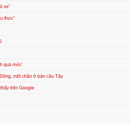
ói xe"
êu thực"
5
ch quá mức'
 Đông, một chân ở bán cầu Tây
 thấy trên Google
è