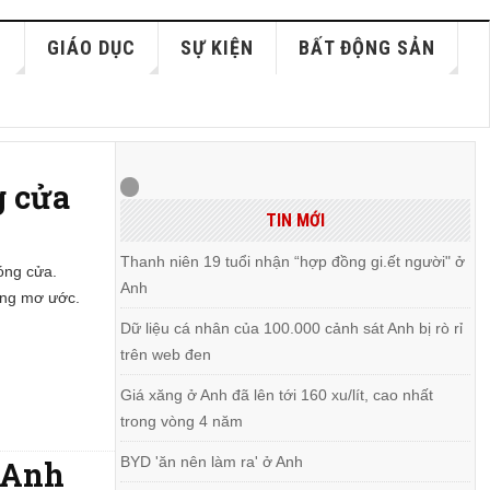
S
GIÁO DỤC
SỰ KIỆN
BẤT ĐỘNG SẢN
g cửa
TIN MỚI
Thanh niên 19 tuổi nhận “hợp đồng gi.ết người" ở
óng cửa.
Anh
ằng mơ ước.
Dữ liệu cá nhân của 100.000 cảnh sát Anh bị rò rỉ
trên web đen
Giá xăng ở Anh đã lên tới 160 xu/lít, cao nhất
trong vòng 4 năm
BYD 'ăn nên làm ra' ở Anh
ở Anh