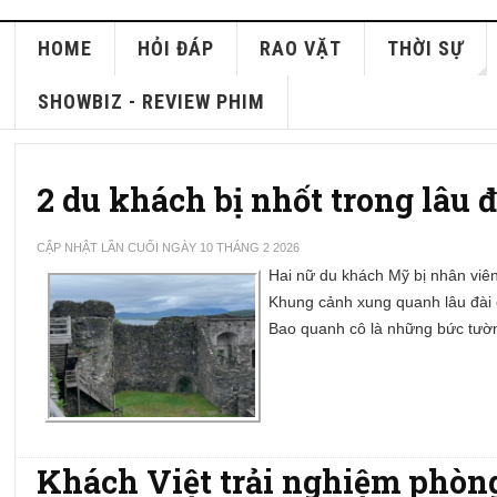
HOME
HỎI ĐÁP
RAO VẶT
THỜI SỰ
SHOWBIZ - REVIEW PHIM
2 du khách bị nhốt trong lâu 
CẬP NHẬT LẦN CUỐI NGÀY 10 THÁNG 2 2026
Hai nữ du khách Mỹ bị nhân viên
Khung cảnh xung quanh lâu đài
Bao quanh cô là những bức tườ
Khách Việt trải nghiệm phòng