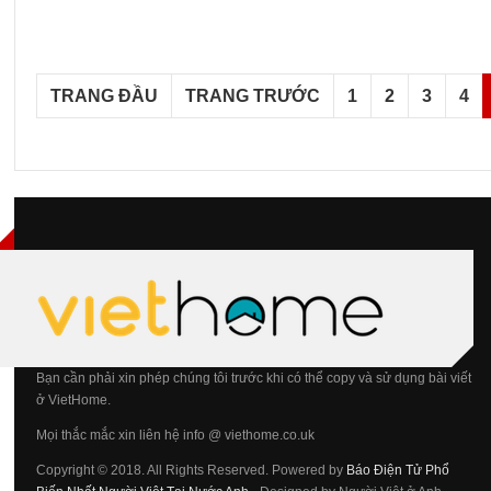
TRANG ĐẦU
TRANG TRƯỚC
1
2
3
4
Bạn cần phải xin phép chúng tôi trước khi có thể copy và sử dụng bài viết
ở VietHome.
Mọi thắc mắc xin liên hệ info @ viethome.co.uk
Copyright © 2018. All Rights Reserved. Powered by
Báo Điện Tử Phổ