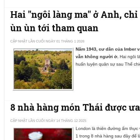
Hai "ngôi làng ma" ở Anh, c
ùn ùn tới tham quan
CẬP NHẬT LẦN CUỐI NGÀY 01 THÁNG 1 2026
Năm 1943, cư dân của Imber v
vẫn không người ở.
Hai ngôi l
huấn luyện quân sự sau Thế chi
8 nhà hàng món Thái được ưa
CẬP NHẬT LẦN CUỐI NGÀY 14 THÁNG 12 2025
London là thiên đường ẩm thực 
1 trong 8 nhà hàng sau đây để 