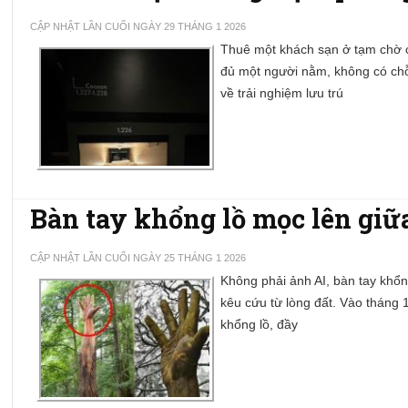
CẬP NHẬT LẦN CUỐI NGÀY 29 THÁNG 1 2026
Thuê một khách sạn ở tạm chờ c
đủ một người nằm, không có chỗ
về trải nghiệm lưu trú
Bàn tay khổng lồ mọc lên giữ
CẬP NHẬT LẦN CUỐI NGÀY 25 THÁNG 1 2026
Không phải ảnh AI, bàn tay khổn
kêu cứu từ lòng đất. Vào tháng
khổng lồ, đầy