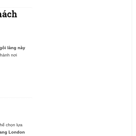
hách
gôi làng này
thành nơi
thể chọn lựa
arang London