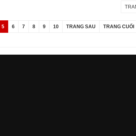
TRAN
5
6
7
8
9
10
TRANG SAU
TRANG CUỐI