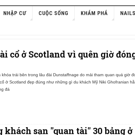
NHẬP CƯ
CUỘC SỐNG
KHÁM PHÁ
NAIL
đài cổ ở Scotland vì quên giờ đón
 khóa trái bên trong lâu đài Dunstaffnage do mải tham quan quá giờ đ
 cổ ở Scotland đẹp đúng như những gì du khách Mỹ Niki Ghofranian h
ng đá
 khách sạn "quan tài" 30 bảng 