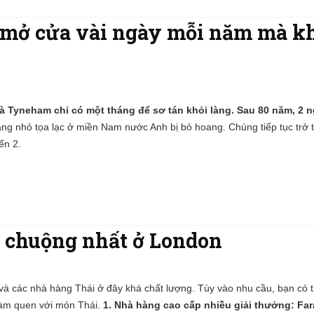
hỉ mở cửa vài ngày mỗi năm mà k
à Tyneham chỉ có một tháng để sơ tán khỏi làng. Sau 80 năm, 2 n
àng nhỏ tọa lạc ở miền Nam nước Anh bị bỏ hoang. Chúng tiếp tục trở 
ến 2.
 chuộng nhất ở London
và các nhà hàng Thái ở đây khá chất lượng. Tùy vào nhu cầu, bạn có 
làm quen với món Thái.
1. Nhà hàng cao cấp nhiều giải thưởng: F