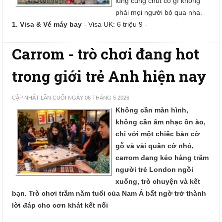
lủng củng chút có gì không
phải mọi người bỏ qua nha.
1. Visa & Vé máy bay
- Visa UK: 6 triệu 9 -
Carrom - trò chơi đang hot
trong giới trẻ Anh hiện nay
CẬP NHẬT LẦN CUỐI NGÀY 06 THÁNG 5 2026
Không cần màn hình,
không cần âm nhạc ồn ào,
chỉ với một chiếc bàn cờ
gỗ và vài quân cờ nhỏ,
carrom đang kéo hàng trăm
người trẻ London ngồi
xuống, trò chuyện và kết
bạn. Trò chơi trăm năm tuổi của Nam Á bất ngờ trở thành
lời đáp cho cơn khát kết nối