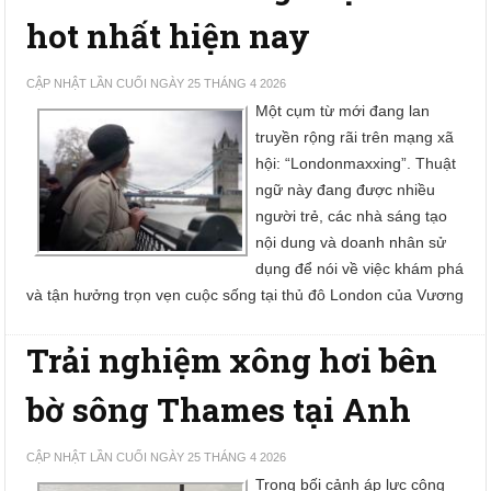
hot nhất hiện nay
CẬP NHẬT LẦN CUỐI NGÀY 25 THÁNG 4 2026
Một cụm từ mới đang lan
truyền rộng rãi trên mạng xã
hội: “Londonmaxxing”. Thuật
ngữ này đang được nhiều
người trẻ, các nhà sáng tạo
nội dung và doanh nhân sử
dụng để nói về việc khám phá
và tận hưởng trọn vẹn cuộc sống tại thủ đô London của Vương
Trải nghiệm xông hơi bên
bờ sông Thames tại Anh
CẬP NHẬT LẦN CUỐI NGÀY 25 THÁNG 4 2026
Trong bối cảnh áp lực công