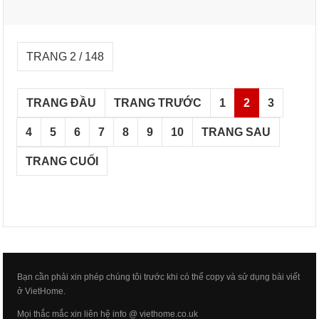
TRANG 2 / 148
TRANG ĐẦU
TRANG TRƯỚC
1
2
3
4
5
6
7
8
9
10
TRANG SAU
TRANG CUỐI
Bạn cần phải xin phép chúng tôi trước khi có thể copy và sử dụng bài viết
ở VietHome.
Mọi thắc mắc xin liên hệ info @ viethome.co.uk