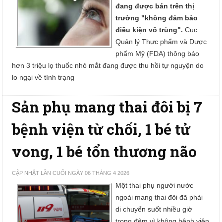
đang được bán trên thị
trường "không đảm bảo
điều kiện vô trùng".
Cục
Quản lý Thực phẩm và Dược
phẩm Mỹ (FDA) thông báo
hơn 3 triệu lọ thuốc nhỏ mắt đang được thu hồi tự nguyện do
lo ngại về tình trạng
Sản phụ mang thai đôi bị 7
bệnh viện từ chối, 1 bé tử
vong, 1 bé tổn thương não
CẬP NHẬT LẦN CUỐI NGÀY 06 THÁNG 4 2026
Một thai phụ người nước
ngoài mang thai đôi đã phải
di chuyển suốt nhiều giờ
trong đêm vì không bệnh viện