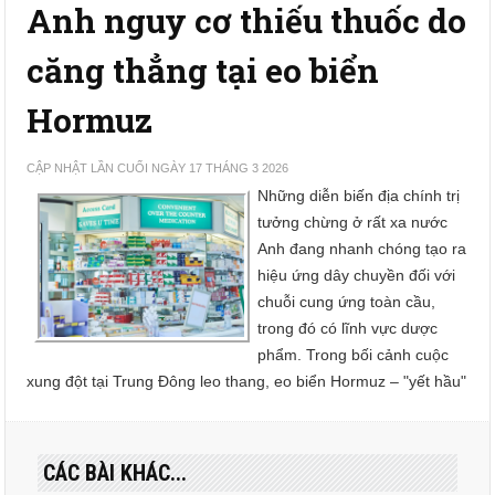
Anh nguy cơ thiếu thuốc do
căng thẳng tại eo biển
Hormuz
CẬP NHẬT LẦN CUỐI NGÀY 17 THÁNG 3 2026
Những diễn biến địa chính trị
tưởng chừng ở rất xa nước
Anh đang nhanh chóng tạo ra
hiệu ứng dây chuyền đối với
chuỗi cung ứng toàn cầu,
trong đó có lĩnh vực dược
phẩm. Trong bối cảnh cuộc
xung đột tại Trung Đông leo thang, eo biển Hormuz – "yết hầu"
CÁC BÀI KHÁC...