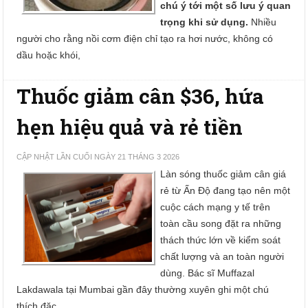
chú ý tới một số lưu ý quan
trọng khi sử dụng.
Nhiều
người cho rằng nồi cơm điện chỉ tạo ra hơi nước, không có
dầu hoặc khói,
Thuốc giảm cân $36, hứa
hẹn hiệu quả và rẻ tiền
CẬP NHẬT LẦN CUỐI NGÀY 21 THÁNG 3 2026
Làn sóng thuốc giảm cân giá
rẻ từ Ấn Độ đang tạo nên một
cuộc cách mạng y tế trên
toàn cầu song đặt ra những
thách thức lớn về kiểm soát
chất lượng và an toàn người
dùng. Bác sĩ Muffazal
Lakdawala tại Mumbai gần đây thường xuyên ghi một chú
thích đặc