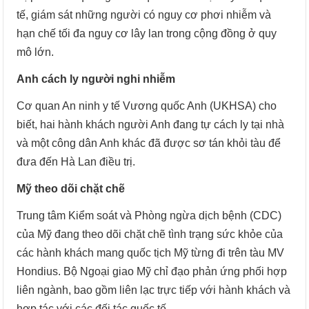
tế, giám sát những người có nguy cơ phơi nhiễm và
hạn chế tối đa nguy cơ lây lan trong cộng đồng ở quy
mô lớn.
Anh cách ly người nghi nhiễm
Cơ quan An ninh y tế Vương quốc Anh (UKHSA) cho
biết, hai hành khách người Anh đang tự cách ly tại nhà
và một công dân Anh khác đã được sơ tán khỏi tàu để
đưa đến Hà Lan điều trị.
Mỹ theo dõi chặt chẽ
Trung tâm Kiểm soát và Phòng ngừa dịch bệnh (CDC)
của Mỹ đang theo dõi chặt chẽ tình trạng sức khỏe của
các hành khách mang quốc tịch Mỹ từng đi trên tàu MV
Hondius. Bộ Ngoại giao Mỹ chỉ đạo phản ứng phối hợp
liên ngành, bao gồm liên lạc trực tiếp với hành khách và
hợp tác với các đối tác quốc tế.