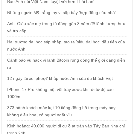
Báo Anh nói Việt Nam 'tuyệt vời hơn Thái Lan'
Những người Mỹ trắng tay vì sập bẫy 'hợp đồng cứu nhà'
Anh: Giấu xác mẹ trong tủ đông gần 3 năm để lãnh lương hưu
và trợ cấp
Hai trường đại học sáp nhập, tạo ra 'siêu đại học' đầu tiên của
nước Anh
Cảnh báo vụ hack ví lạnh Bitcoin rúng động thế giới đang diễn
ra
12 ngày lái xe 'phượt' khắp nước Anh của du khách Việt
IPhone 17 Pro không một vết trầy xước khi rời từ độ cao
1000m
373 hành khách mắc kẹt 10 tiếng đồng hồ trong máy bay
không điều hoà, có người ngất xỉu
Kinh hoàng: 49.000 người di cư ồ ạt tràn vào Tây Ban Nha chỉ
trong 24h