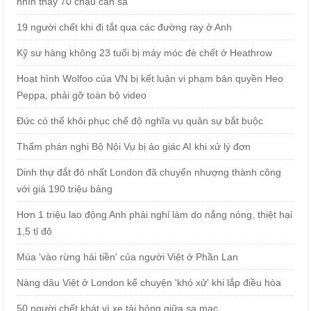
nhìn thấy 70 chậu cần sa
19 người chết khi đi tắt qua các đường ray ở Anh
Kỹ sư hàng không 23 tuổi bị máy móc đè chết ở Heathrow
Hoạt hình Wolfoo của VN bị kết luận vi phạm bản quyền Heo
Peppa, phải gỡ toàn bộ video
Đức có thể khôi phục chế độ nghĩa vụ quân sự bắt buộc
Thẩm phán nghi Bộ Nội Vụ bị ảo giác AI khi xử lý đơn
Dinh thự đắt đỏ nhất London đã chuyển nhượng thành công
với giá 190 triệu bảng
Hơn 1 triệu lao động Anh phải nghỉ làm do nắng nóng, thiệt hại
1,5 tỉ đô
Mùa 'vào rừng hái tiền' của người Việt ở Phần Lan
Nàng dâu Việt ở London kể chuyện 'khó xử' khi lắp điều hòa
50 người chết khát vì xe tải hỏng giữa sa mạc