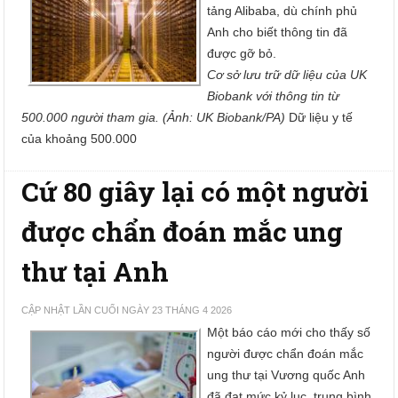
tảng Alibaba, dù chính phủ
Anh cho biết thông tin đã
được gỡ bỏ.
Cơ sở lưu trữ dữ liệu của UK
Biobank với thông tin từ
500.000 người tham gia. (Ảnh: UK Biobank/PA)
Dữ liệu y tế
của khoảng 500.000
Cứ 80 giây lại có một người
được chẩn đoán mắc ung
thư tại Anh
CẬP NHẬT LẦN CUỐI NGÀY 23 THÁNG 4 2026
Một báo cáo mới cho thấy số
người được chẩn đoán mắc
ung thư tại Vương quốc Anh
đã đạt mức kỷ lục, trung bình