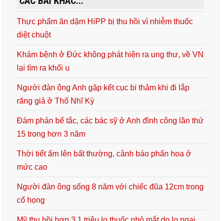
CÁC BÀI KHÁC...
Thực phẩm ăn dặm HiPP bị thu hồi vì nhiễm thuốc
diệt chuột
Khám bệnh ở Đức không phát hiện ra ung thư, về VN
lại tìm ra khối u
Người đàn ông Anh gặp kết cục bi thảm khi đi lắp
răng giả ở Thổ Nhĩ Kỳ
Đàm phán bế tắc, các bác sỹ ở Anh đình công lần thứ
15 trong hơn 3 năm
Thời tiết ấm lên bất thường, cảnh báo phấn hoa ở
mức cao
Người đàn ông sống 8 năm với chiếc đũa 12cm trong
cổ họng
Mỹ thu hồi hơn 3,1 triệu lọ thuốc nhỏ mắt do lo ngại