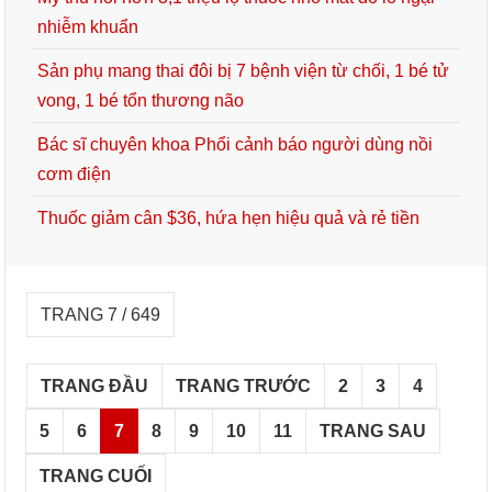
nhiễm khuẩn
Sản phụ mang thai đôi bị 7 bệnh viện từ chối, 1 bé tử
vong, 1 bé tổn thương não
Bác sĩ chuyên khoa Phổi cảnh báo người dùng nồi
cơm điện
Thuốc giảm cân $36, hứa hẹn hiệu quả và rẻ tiền
TRANG 7 / 649
TRANG ĐẦU
TRANG TRƯỚC
2
3
4
5
6
7
8
9
10
11
TRANG SAU
TRANG CUỐI