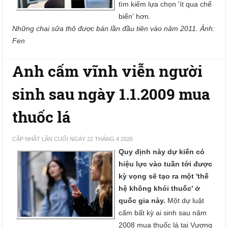
tìm kiếm lựa chọn 'ít qua chế
biến' hơn.
Những chai sữa thô được bán lần đầu tiên vào năm 2011. Ảnh:
Fen
Anh cấm vĩnh viễn người
sinh sau ngày 1.1.2009 mua
thuốc lá
CẬP NHẬT LẦN CUỐI NGÀY 22 THÁNG 4 2026
Quy định này dự kiến có
hiệu lực vào tuần tới được
kỳ vọng sẽ tạo ra một 'thế
hệ không khói thuốc' ở
quốc gia này.
Một dự luật
cấm bất kỳ ai sinh sau năm
2008 mua thuốc lá tại Vương