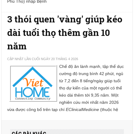
Phú Thọ) nhập Bệnh
3 thói quen 'vàng' giúp kéo
dài tuổi thọ thêm gần 10
năm
CẬP NHẬT LẦN CUỐI NGÀY 20 THÁNG 4 2026
Chế độ ăn lành mạnh, tập thể dục
cường độ trung bình 42 phút, ngủ
từ 7,2 đến 8 tiếng/ngày giúp tuổi
thọ dự kiến của một người có thể
kéo dài thêm tới 9,35 năm. Một
nghiên cứu mới nhất năm 2026
vừa được công bố trên tạp chí
EClinicalMedicine
(thuộc hệ