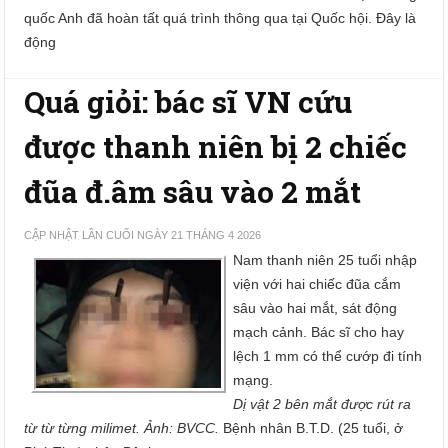
quốc Anh đã hoàn tất quá trình thông qua tại Quốc hội. Đây là
động
Quá giỏi: bác sĩ VN cứu
được thanh niên bị 2 chiếc
đũa đ.âm sâu vào 2 mắt
CẬP NHẬT LẦN CUỐI NGÀY 21 THÁNG 4 2026
Nam thanh niên 25 tuổi nhập
viện với hai chiếc đũa cắm
sâu vào hai mắt, sát động
mạch cảnh. Bác sĩ cho hay
lệch 1 mm có thể cướp đi tính
mạng.
Dị vật 2 bên mắt được rút ra
từ từ từng milimet. Ảnh: BVCC.
Bệnh nhân B.T.D. (25 tuổi, ở