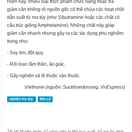
Hiện nay, nhiều loại thực phẩm chức năng hoặc trà
giảm cân không rõ nguồn gốc có thể chứa các hoạt chất
dẫn xuất từ ma túy (như Sibutramine hoặc các chất có
cấu trúc giống Amphetamine). Những chất này giúp
giảm cân nhanh nhưng gây ra các tác dụng phụ nghiêm
trọng như:
- Suy tim, đột quỵ.
- Rối loạn tâm thần, ảo giác.
- Gây nghiện và lệ thuộc vào thuốc.
Viethome (nguồn: Suckhoedoisong, VnExpress)
nghiện ma túy
Miu Lê
TP. HCM tiếp nhận 47 công dân bị Mỹ trục xuất, hỗ trợ ổn định