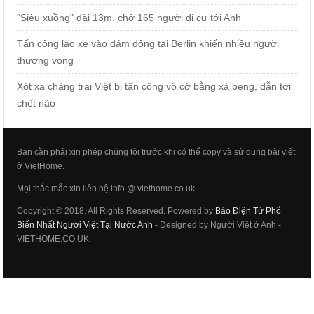
"Siêu xuồng" dài 13m, chở 165 người di cư tới Anh
Tấn công lao xe vào đám đông tại Berlin khiến nhiều người
thương vong
Xót xa chàng trai Việt bị tấn công vô cớ bằng xà beng, dẫn tới
chết não
Bạn cần phải xin phép chúng tôi trước khi có thể copy và sử dụng bài viết
ở VietHome.
Mọi thắc mắc xin liên hệ info @ viethome.co.uk
Copyright © 2018. All Rights Reserved. Powered by
Báo Điện Tử Phổ
Biến Nhất Người Việt Tại Nước Anh
- Designed by Người Việt ở Anh -
VIETHOME.CO.UK.