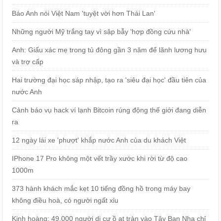
Báo Anh nói Việt Nam 'tuyệt vời hơn Thái Lan'
Những người Mỹ trắng tay vì sập bẫy 'hợp đồng cứu nhà'
Anh: Giấu xác mẹ trong tủ đông gần 3 năm để lãnh lương hưu
và trợ cấp
Hai trường đại học sáp nhập, tạo ra 'siêu đại học' đầu tiên của
nước Anh
Cảnh báo vụ hack ví lạnh Bitcoin rúng động thế giới đang diễn
ra
12 ngày lái xe 'phượt' khắp nước Anh của du khách Việt
IPhone 17 Pro không một vết trầy xước khi rời từ độ cao
1000m
373 hành khách mắc kẹt 10 tiếng đồng hồ trong máy bay
không điều hoà, có người ngất xỉu
Kinh hoàng: 49.000 người di cư ồ ạt tràn vào Tây Ban Nha chỉ