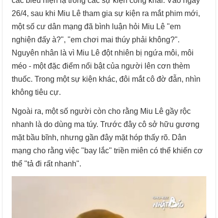
các biểu hiện lạ trong các sự kiện công khai. Vào ngày
26/4, sau khi Miu Lê tham gia sự kiện ra mắt phim mới,
một số cư dân mạng đã bình luận hỏi Miu Lê "em
nghiện đấy à?", "em chơi mai thúy phải không?".
Nguyên nhân là vì Miu Lê đột nhiên bị ngứa môi, môi
méo - một đặc điểm nổi bật của người lên cơn thèm
thuốc. Trong một sự kiện khác, đôi mắt cô đờ đẫn, nhìn
không tiêu cự.
Ngoài ra, một số người còn cho rằng Miu Lê gầy rộc
nhanh là do dùng ma túy. Trước đây cô sở hữu gương
mặt bầu bĩnh, nhưng gần đây mặt hóp thấy rõ. Dân
mạng cho rằng việc "bay lắc" triền miên có thể khiến cơ
thể "tả đi rất nhanh".