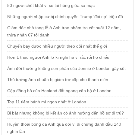
50 người chết khát vì xe tải hỏng giữa sa mạc
Những người nhập cư bị chính quyền Trump 'đòi nợ' triệu đô
Giám đốc nhà tang lễ ở Anh trao nhầm tro cốt suốt 12 năm,
thừa nhận 67 tội danh
Chuyến bay được nhiều người theo dõi nhất thế giới
Hơn 1 triệu người Anh lỡ kì nghỉ hè vì rắc rối hộ chiếu
Ảnh đời thường không son phấn của Jennie ở London gây sốt
Thủ tướng Anh chuẩn bị giảm trợ cấp cho thanh niên
Cặp đồng hồ của Haaland đắt ngang căn hộ ở London
Top 11 tiệm bánh mì ngon nhất ở London
Bị bắt nhưng không bị kết án có ảnh hưởng đến hồ sơ di trú?
Huyền thoại bóng đá Anh qua đời vì di chứng đánh đầu 140
nghìn lần