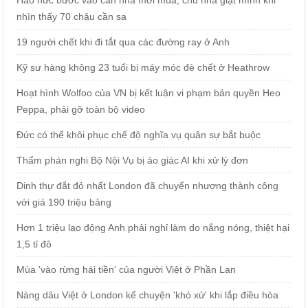
Háo hức bước vào căn nhà mới mua, chủ nhà giật mình khi
nhìn thấy 70 chậu cần sa
19 người chết khi đi tắt qua các đường ray ở Anh
Kỹ sư hàng không 23 tuổi bị máy móc đè chết ở Heathrow
Hoạt hình Wolfoo của VN bị kết luận vi phạm bản quyền Heo
Peppa, phải gỡ toàn bộ video
Đức có thể khôi phục chế độ nghĩa vụ quân sự bắt buộc
Thẩm phán nghi Bộ Nội Vụ bị ảo giác AI khi xử lý đơn
Dinh thự đắt đỏ nhất London đã chuyển nhượng thành công
với giá 190 triệu bảng
Hơn 1 triệu lao động Anh phải nghỉ làm do nắng nóng, thiệt hại
1,5 tỉ đô
Mùa 'vào rừng hái tiền' của người Việt ở Phần Lan
Nàng dâu Việt ở London kể chuyện 'khó xử' khi lắp điều hòa