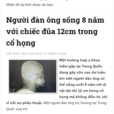
Nhiệt độ tại Anh được dự báo
Người đàn ông sống 8 năm
với chiếc đũa 12cm trong
cổ họng
CẬP NHẬT LẦN CUỐI NGÀY 07 THÁNG 4 2026
Một trường hợp y khoa
hiếm gặp tại Trung Quốc
đang gây xôn xao dư luận,
khi một người đàn ông có
thể sống suốt 8 năm với dị
vật dài tới 12 cm trong cổ
họng mà không điều trị, chỉ
vì nỗi sợ phẫu thuật.
Một người đàn ông họ Vương tại Trung
Quốc vừa trở