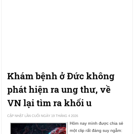
Khám bệnh ở Đức không
phát hiện ra ung thư, về
VN lại tìm ra khối u
CẬP NHẬT LẦN CUỐI NGÀY 19 THÁNG 4 2026
Hôm nay mình được chia sẻ
một clip rất đáng suy ngẫm: