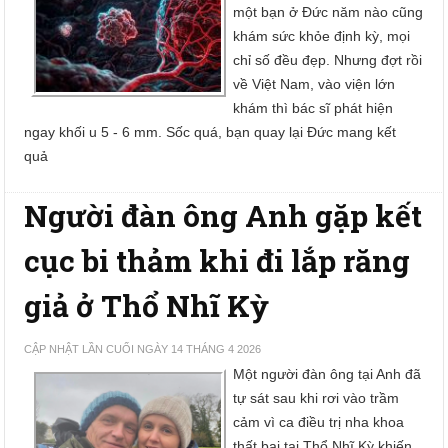
một bạn ở Đức năm nào cũng
khám sức khỏe định kỳ, mọi
chỉ số đều đẹp. Nhưng đợt rồi
về Việt Nam, vào viện lớn
khám thì bác sĩ phát hiện
ngay khối u 5 - 6 mm. Sốc quá, bạn quay lại Đức mang kết
quả
Người đàn ông Anh gặp kết
cục bi thảm khi đi lắp răng
giả ở Thổ Nhĩ Kỳ
CẬP NHẬT LẦN CUỐI NGÀY 14 THÁNG 4 2026
Một người đàn ông tại Anh đã
tự sát sau khi rơi vào trầm
cảm vì ca điều trị nha khoa
thất bại tại Thổ Nhĩ Kỳ khiến