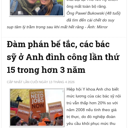
ông mất toàn bộ răng.
Ông Pawel Bukowski (48 tuổi)
đã tìm đến cái chết do suy
sụp tâm lý trầm trọng sau khi mất hết răng - Ảnh: Mirror
Đàm phán bế tắc, các bác
sỹ ở Anh đình công lần thứ
15 trong hơn 3 năm
CẬP NHẬT LẦN CUỐI NGÀY 13 THÁNG 4 2026
Hiệp hội Y khoa Anh cho biết
mức lương của các bác sỹ nội
trú vẫn thấp hơn 20% so với
năm 2008 nếu tính theo giá
trị thực, do đó nghiệp đoàn
yêu cầu khôi phục mức thu