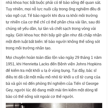
nhà khoa học bắt buộc phải có tế bào sống để quan sát.
Tuy nhiên, mọi nỗ lực nuôi cấy trong ống nghiệm đều đi
vào ngõ cụt. Tế bào người khi đưa ra khỏi môi trường
tự nhiên của cơ thể chỉ có thể phân chia vài lần, sau đó
chúng sẽ yếu dần, lụi tàn và chết sạch trong vòng vài
ngày. Giới khoa học thời bấy giờ gần như đã chấp nhận
một định luật bất biến: tế bào người không thể sống sót
trong môi trường nhân tạo.
Mọi chuyện hoàn toàn đảo lộn vào ngày 29 tháng 1 năm
1951, khi Henrietta Lacks đến Bệnh viện Johns Hopkins
để kiểm tra một khối u lạ ở vùng bụng. Tại đây, bác sĩ
điều trị đã cắt một mẫu mô nhỏ từ khối u cổ tử cung của
bà và gửi nó đến phòng thí nghiệm của Tiến sĩ George
Gey, người lúc đó đang miệt mài tìm kiếm một dòng tế
bào có thể sống sót ngoài cơ thể người.