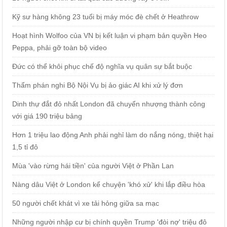
Kỹ sư hàng không 23 tuổi bị máy móc đè chết ở Heathrow
Hoạt hình Wolfoo của VN bị kết luận vi phạm bản quyền Heo
Peppa, phải gỡ toàn bộ video
Đức có thể khôi phục chế độ nghĩa vụ quân sự bắt buộc
Thẩm phán nghi Bộ Nội Vụ bị ảo giác AI khi xử lý đơn
Dinh thự đắt đỏ nhất London đã chuyển nhượng thành công
với giá 190 triệu bảng
Hơn 1 triệu lao động Anh phải nghỉ làm do nắng nóng, thiệt hại
1,5 tỉ đô
Mùa 'vào rừng hái tiền' của người Việt ở Phần Lan
Nàng dâu Việt ở London kể chuyện 'khó xử' khi lắp điều hòa
50 người chết khát vì xe tải hỏng giữa sa mạc
Những người nhập cư bị chính quyền Trump 'đòi nợ' triệu đô