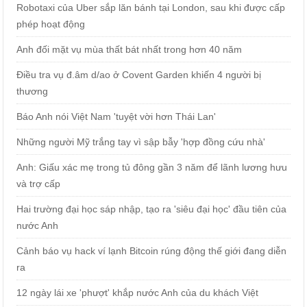
Robotaxi của Uber sắp lăn bánh tại London, sau khi được cấp
phép hoạt động
Anh đối mặt vụ mùa thất bát nhất trong hơn 40 năm
Điều tra vụ đ.âm d/ao ở Covent Garden khiến 4 người bị
thương
Báo Anh nói Việt Nam 'tuyệt vời hơn Thái Lan'
Những người Mỹ trắng tay vì sập bẫy 'hợp đồng cứu nhà'
Anh: Giấu xác mẹ trong tủ đông gần 3 năm để lãnh lương hưu
và trợ cấp
Hai trường đại học sáp nhập, tạo ra 'siêu đại học' đầu tiên của
nước Anh
Cảnh báo vụ hack ví lạnh Bitcoin rúng động thế giới đang diễn
ra
12 ngày lái xe 'phượt' khắp nước Anh của du khách Việt