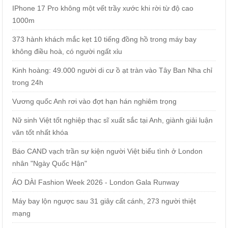
IPhone 17 Pro không một vết trầy xước khi rời từ độ cao
1000m
373 hành khách mắc kẹt 10 tiếng đồng hồ trong máy bay
không điều hoà, có người ngất xỉu
Kinh hoàng: 49.000 người di cư ồ ạt tràn vào Tây Ban Nha chỉ
trong 24h
Vương quốc Anh rơi vào đợt hạn hán nghiêm trọng
Nữ sinh Việt tốt nghiệp thạc sĩ xuất sắc tại Anh, giành giải luận
văn tốt nhất khóa
Báo CAND vạch trần sự kiện người Việt biểu tình ở London
nhân "Ngày Quốc Hận"
ÁO DÀI Fashion Week 2026 - London Gala Runway
Máy bay lộn ngược sau 31 giây cất cánh, 273 người thiệt
mạng