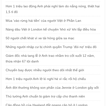
Hơn 1 triệu lao động Anh phải nghỉ làm do nắng nóng, thiệt hại
1,5 tỉ đô
Mùa 'vào rừng hái tiền' của người Việt ở Phần Lan
Nàng dâu Việt ở London kể chuyện 'khó xử' khi lắp điều hòa
50 người chết khát vì xe tải hỏng giữa sa mạc
Những người nhập cư bị chính quyền Trump 'đòi nợ' triệu đô
Giám đốc nhà tang lễ ở Anh trao nhầm tro cốt suốt 12 năm,
thừa nhận 67 tội danh
Chuyến bay được nhiều người theo dõi nhất thế giới
Hơn 1 triệu người Anh lỡ kì nghỉ hè vì rắc rối hộ chiếu
Ảnh đời thường không son phấn của Jennie ở London gây sốt
Thủ tướng Anh chuẩn bị giảm trợ cấp cho thanh niên
Cặp đồng hồ của Haaland đắt ngang căn hộ ở London