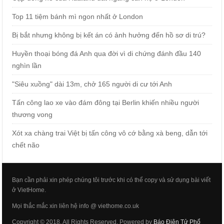
Top 11 tiệm bánh mì ngon nhất ở London
Bị bắt nhưng không bị kết án có ảnh hưởng đến hồ sơ di trú?
Huyền thoại bóng đá Anh qua đời vì di chứng đánh đầu 140
nghìn lần
"Siêu xuồng" dài 13m, chở 165 người di cư tới Anh
Tấn công lao xe vào đám đông tại Berlin khiến nhiều người
thương vong
Xót xa chàng trai Việt bị tấn công vô cớ bằng xà beng, dẫn tới
chết não
Bạn cần phải xin phép chúng tôi trước khi có thể copy và sử dụng bài viết
ở VietHome.
Mọi thắc mắc xin liên hệ info @ viethome.co.uk
Copyright © 2018. All Rights Reserved. Powered by
Báo Điện Tử Phổ