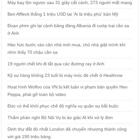
Máy bay lộn ngược sau 31 giây cất cánh, 273 người mất mạng
Ben Affleck thắng 1 triệu USD tại 'Ai là triệu phú' bản Mỹ
Đoạn phim ghi lại cảnh băng đảng Albania đi cướp trại cần sa
ở Anh
Háo hức bước vào căn nhà mới mua, chủ nhà giật mình khi
nhìn thấy 70 chậu cần sa
19 người chết khi đi tắt qua các đường ray ở Anh
Kỹ sư hàng không 23 tuổi bị máy móc đè chết ở Heathrow
Hoạt hình Wolfoo của VN bị kết luận vi phạm bản quyền Heo
Peppa, phải gỡ toàn bộ video
Đức có thể khôi phục chế độ nghĩa vụ quân sự bắt buộc
Thẩm phán nghi Bộ Nội Vụ bị ảo giác AI khi xử lý đơn
Dinh thự đắt đỏ nhất London đã chuyển nhượng thành công
với giá 190 triệu bảng