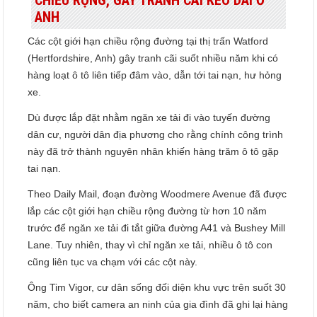
ANH
Các cột giới hạn chiều rộng đường tại thị trấn Watford
(Hertfordshire, Anh) gây tranh cãi suốt nhiều năm khi có
hàng loạt ô tô liên tiếp đâm vào, dẫn tới tai nạn, hư hỏng
xe.
Dù được lắp đặt nhằm ngăn xe tải đi vào tuyến đường
dân cư, người dân địa phương cho rằng chính công trình
này đã trở thành nguyên nhân khiến hàng trăm ô tô gặp
tai nạn.
Theo Daily Mail, đoạn đường Woodmere Avenue đã được
lắp các cột giới hạn chiều rộng đường từ hơn 10 năm
trước để ngăn xe tải đi tắt giữa đường A41 và Bushey Mill
Lane. Tuy nhiên, thay vì chỉ ngăn xe tải, nhiều ô tô con
cũng liên tục va chạm với các cột này.
Ông Tim Vigor, cư dân sống đối diện khu vực trên suốt 30
năm, cho biết camera an ninh của gia đình đã ghi lại hàng