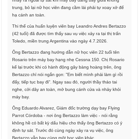
trung, bỏ lại nữ học viên đang cầm lái phải tự xoay xở để
hạ cánh an toàn.
Thi thể của huấn luyện viên bay Leandro Andres Bertazzo
(42 tuổi) đã được tìm thấy sau vụ việc xảy ra tại thị trấn
Toledo, miền trung Argentina vào ngày 4.7.2026.
Ông Bertazzo đang hướng dẫn nữ học viên 22 tuổi tên
Rosario trên máy bay hạng nhẹ Cessna 150. Chị Rosario
kể lại trước khi có hành động gây bàng hoàng trên, ông
Bertazzo chỉ nói ngắn gọn: "Em biết mình phải làm gì rồi
đấy, tiếp tục bay đi". Ngay sau đó, người thầy tháo tai
nghe, cởi dây an toàn, mở bung cánh cửa và nhảy khỏi
máy bay.
Ông Eduardo Alvarez, Giám đốc trường dạy bay Flying
Parrot Córdoba - nơi ông Bertazzo làm việc - nói rằng
không hề có bất kỳ dấu hiệu cho thấy ông Bertazzo có ý
định tự sát. Trước đó cùng ngày xảy ra vụ việc, ông
Bertazzo vẫn bay cùng một học viên khác.