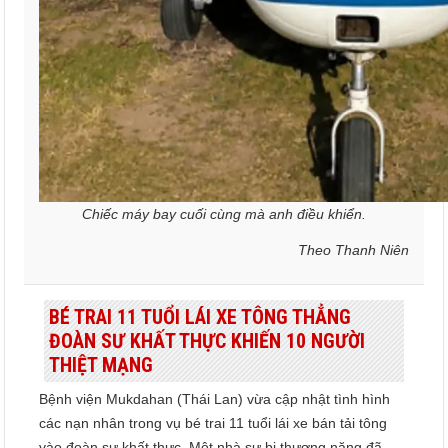
Chiếc máy bay cuối cùng mà anh điều khiển.
Theo Thanh Niên
BÉ TRAI 11 TUỔI LÁI XE TÔNG THẲNG
ĐOÀN SƯ KHẤT THỰC KHIẾN 10 NGƯỜI
THIỆT MẠNG
Bệnh viện Mukdahan (Thái Lan) vừa cập nhật tình hình
các nạn nhân trong vụ bé trai 11 tuổi lái xe bán tải tông
vào đoàn sư khất thực. Một nhà sư bị thương nặng đã