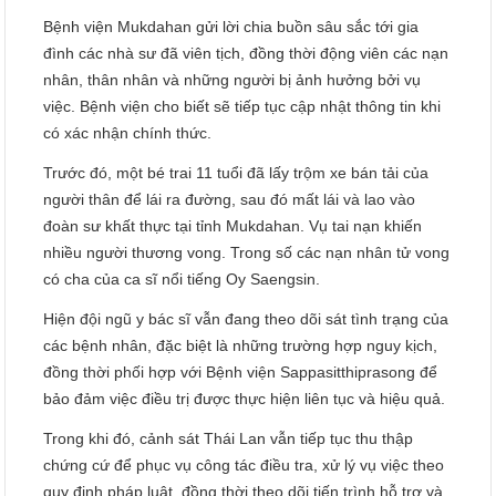
Bệnh viện Mukdahan gửi lời chia buồn sâu sắc tới gia
đình các nhà sư đã viên tịch, đồng thời động viên các nạn
nhân, thân nhân và những người bị ảnh hưởng bởi vụ
việc. Bệnh viện cho biết sẽ tiếp tục cập nhật thông tin khi
có xác nhận chính thức.
Trước đó, một bé trai 11 tuổi đã lấy trộm xe bán tải của
người thân để lái ra đường, sau đó mất lái và lao vào
đoàn sư khất thực tại tỉnh Mukdahan. Vụ tai nạn khiến
nhiều người thương vong. Trong số các nạn nhân tử vong
có cha của ca sĩ nổi tiếng Oy Saengsin.
Hiện đội ngũ y bác sĩ vẫn đang theo dõi sát tình trạng của
các bệnh nhân, đặc biệt là những trường hợp nguy kịch,
đồng thời phối hợp với Bệnh viện Sappasitthiprasong để
bảo đảm việc điều trị được thực hiện liên tục và hiệu quả.
Trong khi đó, cảnh sát Thái Lan vẫn tiếp tục thu thập
chứng cứ để phục vụ công tác điều tra, xử lý vụ việc theo
quy định pháp luật, đồng thời theo dõi tiến trình hỗ trợ và