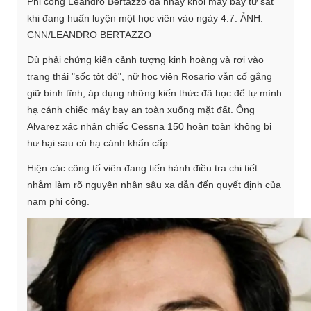
Phi công Leandro Bertazzo đã nhảy khỏi máy bay tự sát
khi đang huấn luyện một học viên vào ngày 4.7. ẢNH:
CNN/LEANDRO BERTAZZO
Dù phải chứng kiến cảnh tượng kinh hoàng và rơi vào
trạng thái "sốc tột độ", nữ học viên Rosario vẫn cố gắng
giữ bình tĩnh, áp dụng những kiến thức đã học để tự mình
hạ cánh chiếc máy bay an toàn xuống mặt đất. Ông
Alvarez xác nhận chiếc Cessna 150 hoàn toàn không bị
hư hại sau cú hạ cánh khẩn cấp.
Hiện các công tố viên đang tiến hành điều tra chi tiết
nhằm làm rõ nguyên nhân sâu xa dẫn đến quyết định của
nam phi công.