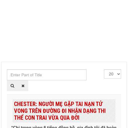
Enter
Hiển
Part
thị
of
#
Title
CHESTER: NGƯỜI MẸ GẶP TAI NẠN TỬ
VONG TRÊN ĐƯỜNG ĐI NHẬN DẠNG THI
THỂ CON TRAI VỪA QUA ĐỜI
“Chỉ trong vòng 6 tiếng đồng hồ, gia đình tôi đã hoàn