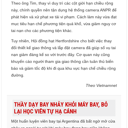
Theo ông Tim, thay vì duy trì các cột giới hạn chiều rộng
này, chính quyền nên tận dụng hệ thống camera ANPR để
phát hiện và xử phạt xe tải vi phạm. Cách làm này vừa đạt
mục tiêu hạn chế phương tiện quá khổ, vừa giảm nguy cơ
tai nạn cho các phương tiện khác.
Tuy nhiên, Hội đồng hạt Hertfordshire cho biết việc thay
đổi thiết kế giao thông và lắp đặt camera đã giúp số vụ tai
nạn giảm đáng kể so với trước đây. Cơ quan này cũng
khuyến cáo người tham gia giao thông cần tuân thủ biển
báo và giảm tốc độ khi đi qua khu vực hạn chế chiều rộng
đường.
Theo Vietnamnet
THẦY DẠY BAY NHẢY KHỎI MÁY BAY, BỎ
LẠI HỌC VIÊN TỰ HẠ CÁNH
Một huấn luyện viên bay tại Argentina đã bất ngờ mở cửa
nhảy ra ngoài tự sát khi máy bay đang bay giữa không