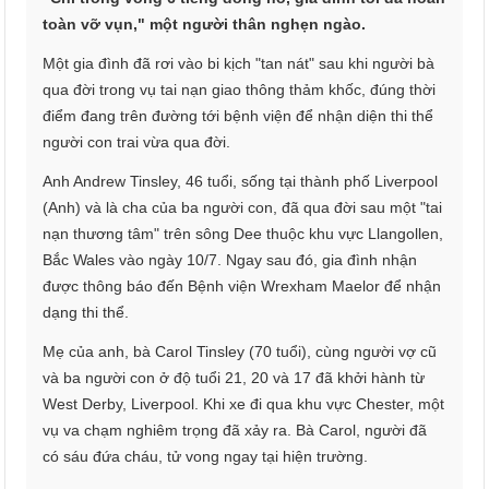
toàn vỡ vụn," một người thân nghẹn ngào.
Một gia đình đã rơi vào bi kịch "tan nát" sau khi người bà
qua đời trong vụ tai nạn giao thông thảm khốc, đúng thời
điểm đang trên đường tới bệnh viện để nhận diện thi thể
người con trai vừa qua đời.
Anh Andrew Tinsley, 46 tuổi, sống tại thành phố Liverpool
(Anh) và là cha của ba người con, đã qua đời sau một "tai
nạn thương tâm" trên sông Dee thuộc khu vực Llangollen,
Bắc Wales vào ngày 10/7. Ngay sau đó, gia đình nhận
được thông báo đến Bệnh viện Wrexham Maelor để nhận
dạng thi thể.
Mẹ của anh, bà Carol Tinsley (70 tuổi), cùng người vợ cũ
và ba người con ở độ tuổi 21, 20 và 17 đã khởi hành từ
West Derby, Liverpool. Khi xe đi qua khu vực Chester, một
vụ va chạm nghiêm trọng đã xảy ra. Bà Carol, người đã
có sáu đứa cháu, tử vong ngay tại hiện trường.