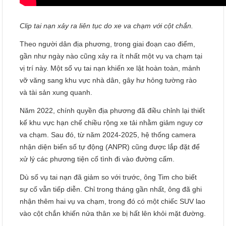
Clip tai nạn xảy ra liên tục do xe va chạm với cột chắn.
Theo người dân địa phương, trong giai đoạn cao điểm,
gần như ngày nào cũng xảy ra ít nhất một vụ va chạm tại
vị trí này. Một số vụ tai nạn khiến xe lật hoàn toàn, mảnh
vỡ văng sang khu vực nhà dân, gây hư hỏng tường rào
và tài sản xung quanh.
Năm 2022, chính quyền địa phương đã điều chỉnh lại thiết
kế khu vực hạn chế chiều rộng xe tải nhằm giảm nguy cơ
va chạm. Sau đó, từ năm 2024-2025, hệ thống camera
nhận diện biển số tự động (ANPR) cũng được lắp đặt để
xử lý các phương tiện cố tình đi vào đường cấm.
Dù số vụ tai nạn đã giảm so với trước, ông Tim cho biết
sự cố vẫn tiếp diễn. Chỉ trong tháng gần nhất, ông đã ghi
nhận thêm hai vụ va chạm, trong đó có một chiếc SUV lao
vào cột chắn khiến nửa thân xe bị hất lên khỏi mặt đường.