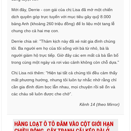
Mới đây, Derrie - con gái của chị Lisa đã mở một chiến
dịch quyên góp trực tuyến với mục tiêu gây quỹ 8.000
bảng Anh (khoảng 260 triệu đồng) để lo liệu một tang lễ
chung cho cả hai mẹ con.
Derrie chia sẻ: "Thảm kịch này đã xé nát gia đình chúng
tôi. Ba người em họ của tôi sống với bà từ nhỏ, bà là
người giám hộ trực tiếp. Giờ đây các em mất cả bà lẫn bố
trong cùng một ngày và rơi vào cảnh không còn chỗ dựa."
Chị Lisa nói thêm: "Hiện tại tất cả chúng tôi đều cảm thấy
mất phương hướng, nhưng tôi luôn tự nhắc nhở rằng chỉ
cần gia đình đùm bọc lẫn nhau, mọi chuyện rồi sẽ ổn và
các cháu sẽ luôn được che chở”.
Kênh 14 (theo Mirror)
HÀNG LOẠT Ô TÔ ĐÂM VÀO CỘT GIỚI HẠN
CHIỀU RỘNG, GÂY TRANH CÃI KÉO DÀI Ở