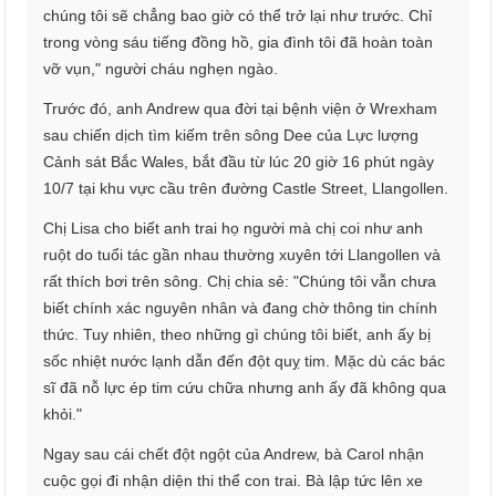
chúng tôi sẽ chẳng bao giờ có thể trở lại như trước. Chỉ
trong vòng sáu tiếng đồng hồ, gia đình tôi đã hoàn toàn
vỡ vụn," người cháu nghẹn ngào.
Trước đó, anh Andrew qua đời tại bệnh viện ở Wrexham
sau chiến dịch tìm kiếm trên sông Dee của Lực lượng
Cảnh sát Bắc Wales, bắt đầu từ lúc 20 giờ 16 phút ngày
10/7 tại khu vực cầu trên đường Castle Street, Llangollen.
Chị Lisa cho biết anh trai họ người mà chị coi như anh
ruột do tuổi tác gần nhau thường xuyên tới Llangollen và
rất thích bơi trên sông. Chị chia sẻ: "Chúng tôi vẫn chưa
biết chính xác nguyên nhân và đang chờ thông tin chính
thức. Tuy nhiên, theo những gì chúng tôi biết, anh ấy bị
sốc nhiệt nước lạnh dẫn đến đột quỵ tim. Mặc dù các bác
sĩ đã nỗ lực ép tim cứu chữa nhưng anh ấy đã không qua
khỏi."
Ngay sau cái chết đột ngột của Andrew, bà Carol nhận
cuộc gọi đi nhận diện thi thể con trai. Bà lập tức lên xe