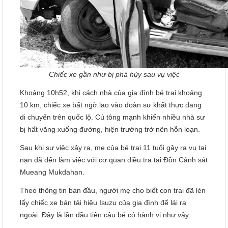
Chiếc xe gần như bị phá hủy sau vụ việc
Khoảng 10h52, khi cách nhà của gia đình bé trai khoảng
10 km, chiếc xe bất ngờ lao vào đoàn sư khất thực đang
di chuyển trên quốc lộ. Cú tông mạnh khiến nhiều nhà sư
bị hất văng xuống đường, hiện trường trở nên hỗn loạn.
Sau khi sự việc xảy ra, mẹ của bé trai 11 tuổi gây ra vụ tai
nạn đã đến làm việc với cơ quan điều tra tại Đồn Cảnh sát
Mueang Mukdahan.
Theo thông tin ban đầu, người mẹ cho biết con trai đã lén
lấy chiếc xe bán tải hiệu Isuzu của gia đình để lái ra
ngoài. Đây là lần đầu tiên cậu bé có hành vi như vậy.