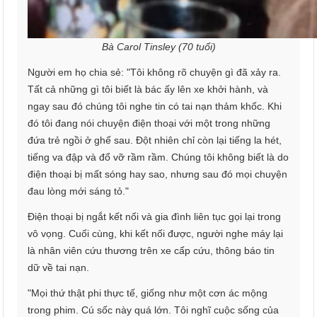
Bà Carol Tinsley (70 tuổi)
Người em họ chia sẻ: "Tôi không rõ chuyện gì đã xảy ra.
Tất cả những gì tôi biết là bác ấy lên xe khởi hành, và
ngay sau đó chúng tôi nghe tin có tai nạn thảm khốc. Khi
đó tôi đang nói chuyện điện thoại với một trong những
đứa trẻ ngồi ở ghế sau. Đột nhiên chỉ còn lại tiếng la hét,
tiếng va đập và đổ vỡ rầm rầm. Chúng tôi không biết là do
điện thoại bị mất sóng hay sao, nhưng sau đó mọi chuyện
đau lòng mới sáng tỏ."
Điện thoại bị ngắt kết nối và gia đình liên tục gọi lại trong
vô vọng. Cuối cùng, khi kết nối được, người nghe máy lại
là nhân viên cứu thương trên xe cấp cứu, thông báo tin
dữ về tai nạn.
"Mọi thứ thật phi thực tế, giống như một cơn ác mộng
trong phim. Cú sốc này quá lớn. Tôi nghĩ cuộc sống của