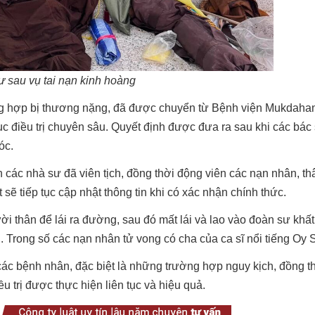
 sau vụ tai nạn kinh hoàng
ờng hợp bị thương nặng, đã được chuyển từ Bệnh viện Mukdah
ục điều trị chuyên sâu. Quyết định được đưa ra sau khi các bác 
óc.
 các nhà sư đã viên tịch, đồng thời động viên các nạn nhân, t
sẽ tiếp tục cập nhật thông tin khi có xác nhận chính thức.
ười thân để lái ra đường, sau đó mất lái và lao vào đoàn sư khất
 Trong số các nạn nhân tử vong có cha của ca sĩ nổi tiếng Oy 
a các bệnh nhân, đặc biệt là những trường hợp nguy kịch, đồng t
 trị được thực hiện liên tục và hiệu quả.