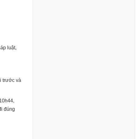
áp luật,
i trước và
 10h44,
đi đúng