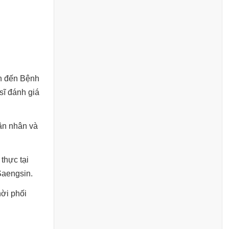
an đến Bệnh
sĩ đánh giá
hân nhân và
 thực tại
Saengsin.
hời phối