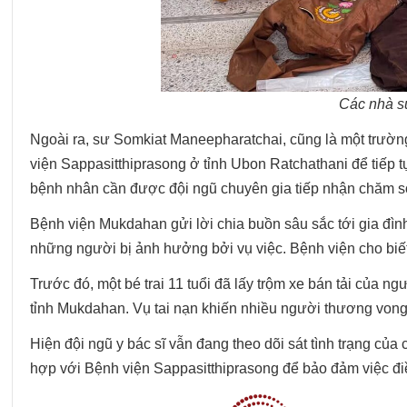
Các nhà sư
Ngoài ra, sư Somkiat Maneepharatchai, cũng là một trư
viện Sappasitthiprasong ở tỉnh Ubon Ratchathani để tiếp t
bệnh nhân cần được đội ngũ chuyên gia tiếp nhận chăm s
Bệnh viện Mukdahan gửi lời chia buồn sâu sắc tới gia đình
những người bị ảnh hưởng bởi vụ việc. Bệnh viện cho biết 
Trước đó, một bé trai 11 tuổi đã lấy trộm xe bán tải của ng
tỉnh Mukdahan. Vụ tai nạn khiến nhiều người thương vong.
Hiện đội ngũ y bác sĩ vẫn đang theo dõi sát tình trạng củ
hợp với Bệnh viện Sappasitthiprasong để bảo đảm việc điều