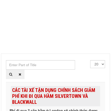
Enter
Hiển
Part
thị
of
#
Title
CÁC TÀI XẾ TẬN DỤNG CHÍNH SÁCH GIẢM
PHÍ KHI ĐI QUA HẦM SILVERTOWN VÀ
BLACKWALL
Phí đi qua 2 căn hầm ở London sẽ chính thức được