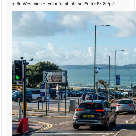
quận Westminster với mức phí đỗ xe lên tới £5.80/giờ.