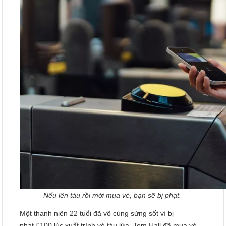
Nếu lên tàu rồi mới mua vé, bạn sẽ bị phạt.
Một thanh niên 22 tuổi đã vô cùng sửng sốt vì bị
phạt £100 lúc xuất trình vé tàu lửa. Tom Hall đã mua vé