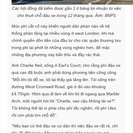
Các hội đồng đã kiếm được gần 1 tỉ bảng lợi nhuận từ việc
cho thuê chỗ đậu xe trong 12 tháng qua. Ảnh: BNPS
Mức phí cắt cổ này khiến người dân phàn nàn về hệ
thống phân tầng tại nhiều vùng ở west London, khi mà
chính quyền dồn tiền của đầu tư cho các quận thượng lưu
trong phi lại phớt lờ những vùng nghèo hơn, để mặc
những địa phương này bẩn thỉu và đầy rác thải.
Anh Charlie Neil, sống ở Earl's Court, cho rằng phí đậu xe
quá cao đã buộc anh phải dùng phương tiện công cộng.
"Mỗi khi tôi đỗ xe, tôi lại thấy giá tăng lên. Tôi sống trên
đường West Cromwell Road, giá ở đó vào khoảng
£4.70/giờ. Hôm qua đi làm về khi tôi đi ngang qua Marble
Arch, một người hỏi tôi "Charlie, sao cậu không lái xe?".
Tôi không thể lái vì phải chịu phí tắc nghẽn, rồi phí Ulez,
rồi còn phải tìm chỗ đỗ".
"Nếu bạn có thẻ đậu xe cư dân thì việc đậu xe rất rẻ, chỉ