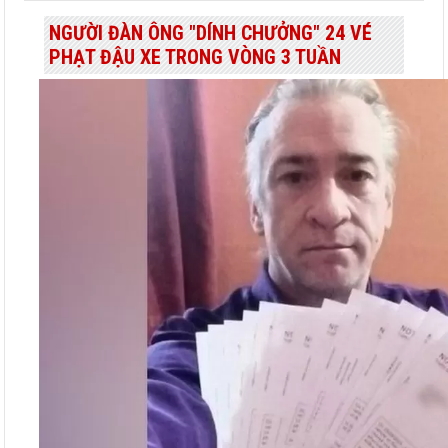
NGƯỜI ĐÀN ÔNG "DÍNH CHƯỞNG" 24 VÉ
PHẠT ĐẬU XE TRONG VÒNG 3 TUẦN