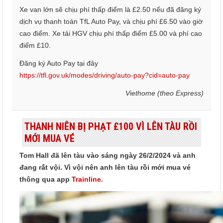
Xe van lớn sẽ chịu phí thấp điểm là £2.50 nếu đã đăng ký
dịch vụ thanh toán TfL Auto Pay, và chịu phí £6.50 vào giờ
cao điểm. Xe tải HGV chịu phí thấp điểm £5.00 và phí cao
điểm £10.
Đăng ký Auto Pay tại đây
https://tfl.gov.uk/modes/driving/auto-pay?cid=auto-pay
Viethome (theo Express)
THANH NIÊN BỊ PHẠT £100 VÌ LÊN TÀU RỒI
MỚI MUA VÉ
Tom Hall đã lên tàu vào sáng ngày 26/2/2024 và anh
đang rất vội. Vì vội nên anh lên tàu rồi mới mua vé
thông qua app
Trainline
.