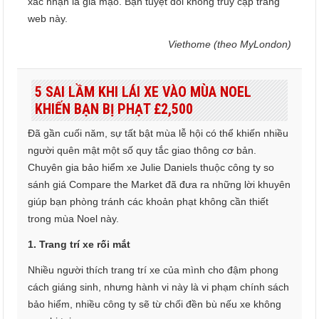
xác nhận là giả mạo. Bạn tuyệt đối không truy cập trang
web này.
Viethome (theo MyLondon)
5 SAI LẦM KHI LÁI XE VÀO MÙA NOEL
KHIẾN BẠN BỊ PHẠT £2,500
Đã gần cuối năm, sự tất bật mùa lễ hội có thể khiến nhiều
người quên mật một số quy tắc giao thông cơ bản.
Chuyên gia bảo hiểm xe Julie Daniels thuộc công ty so
sánh giá Compare the Market đã đưa ra những lời khuyên
giúp bạn phòng tránh các khoản phạt không cần thiết
trong mùa Noel này.
1. Trang trí xe rối mắt
Nhiều người thích trang trí xe của mình cho đậm phong
cách giáng sinh, nhưng hành vi này là vi phạm chính sách
bảo hiểm, nhiều công ty sẽ từ chối đền bù nếu xe không