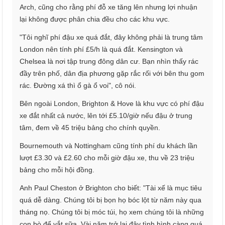
Arch, cũng cho rằng phí đỗ xe tăng lên nhưng lợi nhuận
lại không được phân chia đều cho các khu vực.
"Tôi nghĩ phí đậu xe quá đắt, đây không phải là trung tâm
London nên tính phí £5/h là quá đắt. Kensington và
Chelsea là nơi tập trung đông dân cư. Bạn nhìn thấy rác
đầy trên phố, dân địa phương gặp rắc rối với bên thu gom
rác. Đường xá thì ổ gà ổ voi", cô nói.
Bên ngoài London, Brighton & Hove là khu vực có phí đậu
xe đắt nhất cả nước, lên tới £5.10/giờ nếu đậu ở trung
tâm, đem về 45 triệu bảng cho chính quyền.
Bournemouth và Nottingham cũng tính phí du khách lần
lượt £3.30 và £2.60 cho mỗi giờ đậu xe, thu về 23 triệu
bảng cho mỗi hội đồng.
Anh Paul Cheston ở Brighton cho biết: "Tài xế là mục tiêu
quá dễ dàng. Chúng tôi bị bọn họ bóc lột từ năm này qua
tháng nọ. Chúng tôi bị móc túi, họ xem chúng tôi là những
con bò để vắt sữa. Vài năm trở lại đây tình hình càng quá