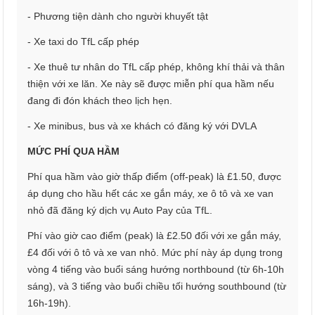
- Phương tiện dành cho người khuyết tật
- Xe taxi do TfL cấp phép
- Xe thuê tư nhân do TfL cấp phép, không khí thải và thân
thiện với xe lăn. Xe này sẽ được miễn phí qua hầm nếu
đang đi đón khách theo lịch hẹn.
- Xe minibus, bus và xe khách có đăng ký với DVLA
MỨC PHÍ QUA HẦM
Phí qua hầm vào giờ thấp điểm (off-peak) là £1.50, được
áp dụng cho hầu hết các xe gắn máy, xe ô tô và xe van
nhỏ đã đăng ký dịch vụ Auto Pay của TfL.
Phí vào giờ cao điểm (peak) là £2.50 đối với xe gắn máy,
£4 đối với ô tô và xe van nhỏ. Mức phí này áp dụng trong
vòng 4 tiếng vào buổi sáng hướng northbound (từ 6h-10h
sáng), và 3 tiếng vào buổi chiều tối hướng southbound (từ
16h-19h).