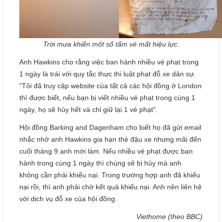
Trời mưa khiến một số tấm vé mất hiệu lực.
Anh Hawkins cho rằng việc ban hành nhiều vé phạt trong
1 ngày là trái với quy tắc thực thi luật phạt đỗ xe dân sự.
"Tôi đã truy cập website của tất cả các hội đồng ở London
thì được biết, nếu bạn bị viết nhiều vé phạt trong cùng 1
ngày, họ sẽ hủy hết và chỉ giữ lại 1 vé phạt".
Hội đồng Barking and Dagenham cho biết họ đã gửi email
nhắc nhở anh Hawkins gia hạn thẻ đậu xe nhưng mãi đến
cuối tháng 9 anh mới làm. Nếu nhiều vé phạt được ban
hành trong cùng 1 ngày thì chúng sẽ bị hủy mà anh
không cần phải khiếu nại. Trong trường hợp anh đã khiếu
nại rồi, thì anh phải chờ kết quả khiếu nại. Anh nên liên hệ
với dịch vụ đỗ xe của hội đồng.
Viethome (theo BBC)