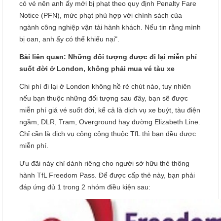
có vé nên anh ấy mới bị phạt theo quy định Penalty Fare
Notice (PFN), mức phạt phù hợp với chính sách của
ngành công nghiệp vận tải hành khách. Nếu tin rằng mình
bị oan, anh ấy có thể khiếu nại".
Bài liên quan: Những đối tượng được đi lại miễn phí
suốt đời ở London, không phải mua vé tàu xe
Chi phí đi lại ở London không hề rẻ chút nào, tuy nhiên
nếu bạn thuộc những đối tượng sau đây, bạn sẽ được
miễn phí giá vé suốt đời, kể cả là dịch vụ xe buýt, tàu điện
ngầm, DLR, Tram, Overground hay đường Elizabeth Line.
Chỉ cần là dịch vụ công cộng thuộc TfL thì bạn đều được
miễn phí.
Ưu đãi này chỉ dành riêng cho người sở hữu thẻ thông
hành TfL Freedom Pass. Để được cấp thẻ này, bạn phải
đáp ứng đủ 1 trong 2 nhóm điều kiện sau: