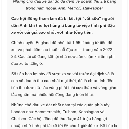
Những chỗ đậu xe đắt đỏ đã đem về doanh thu 1 tỉ bảng
trong năm ngoái. Ảnh: Metro/Datawrapper
Các hội đồng tham lam đã bị kết tội "vắt sữa" người
dân Anh khi thu lợi hàng tỉ bảng từ việc tính phí đậu
xe với cái giá cao chót vót như tống tiền.
Chính quyền England đã nhét túi 1.95 tỉ bảng từ tiền đỗ
xe, vé phạt, tiền cho thuê chỗ đậu xe... trong năm 2022-
23. Các tài xế đang kết tội nhà nước ăn chặn khi tính phí
đậu xe tới £6/giờ.
Số tiền hoa lợi này đã vượt xa so với trước đại dịch và là
con số doanh thu cao nhất mọi thời, đó là chưa tính đến
tiền thu được từ các vùng phát thải cực thấp và vùng giảm
tắc nghẽn mà nhiều hội đồng đang triển khai.
Những chỗ đậu xe đắt nhất nằm tại các quận phía tây
London như Hammersmith, Fulham, Kensington và
Chelsea. Các hội đồng đã thu được 41 triệu bảng lợi
nhuận nhờ tính phí tài xế tới £6 cho 1 giờ đỗ xe. Kế tiếp là