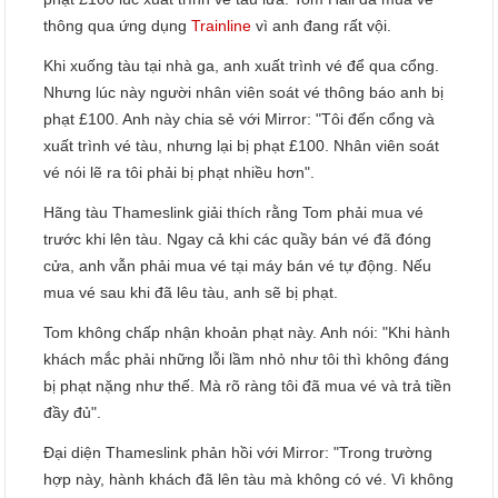
thông qua ứng dụng
Trainline
vì anh đang rất vội.
Khi xuống tàu tại nhà ga, anh xuất trình vé để qua cổng.
Nhưng lúc này người nhân viên soát vé thông báo anh bị
phạt £100. Anh này chia sẻ với Mirror: "Tôi đến cổng và
xuất trình vé tàu, nhưng lại bị phạt £100. Nhân viên soát
vé nói lẽ ra tôi phải bị phạt nhiều hơn".
Hãng tàu Thameslink giải thích rằng Tom phải mua vé
trước khi lên tàu. Ngay cả khi các quầy bán vé đã đóng
cửa, anh vẫn phải mua vé tại máy bán vé tự động. Nếu
mua vé sau khi đã lêu tàu, anh sẽ bị phạt.
Tom không chấp nhận khoản phạt này. Anh nói: "Khi hành
khách mắc phải những lỗi lầm nhỏ như tôi thì không đáng
bị phạt nặng như thế. Mà rõ ràng tôi đã mua vé và trả tiền
đầy đủ".
Đại diện Thameslink phản hồi với Mirror: "Trong trường
hợp này, hành khách đã lên tàu mà không có vé. Vì không