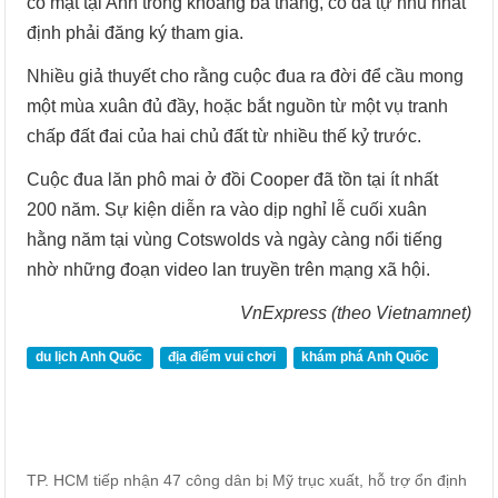
có mặt tại Anh trong khoảng ba tháng, cô đã tự nhủ nhất
định phải đăng ký tham gia.
Nhiều giả thuyết cho rằng cuộc đua ra đời để cầu mong
một mùa xuân đủ đầy, hoặc bắt nguồn từ một vụ tranh
chấp đất đai của hai chủ đất từ nhiều thế kỷ trước.
Cuộc đua lăn phô mai ở đồi Cooper đã tồn tại ít nhất
200 năm. Sự kiện diễn ra vào dịp nghỉ lễ cuối xuân
hằng năm tại vùng Cotswolds và ngày càng nổi tiếng
nhờ những đoạn video lan truyền trên mạng xã hội.
VnExpress (theo Vietnamnet)
du lịch Anh Quốc
địa điểm vui chơi
khám phá Anh Quốc
TP. HCM tiếp nhận 47 công dân bị Mỹ trục xuất, hỗ trợ ổn định