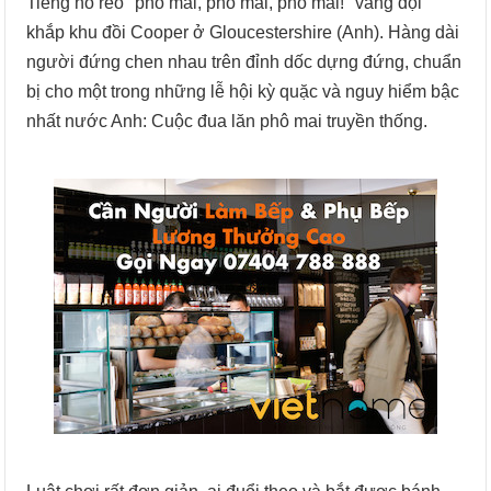
Tiếng hò reo "phô mai, phô mai, phô mai!" vang dội
khắp khu đồi Cooper ở Gloucestershire (Anh). Hàng dài
người đứng chen nhau trên đỉnh dốc dựng đứng, chuẩn
bị cho một trong những lễ hội kỳ quặc và nguy hiểm bậc
nhất nước Anh: Cuộc đua lăn phô mai truyền thống.