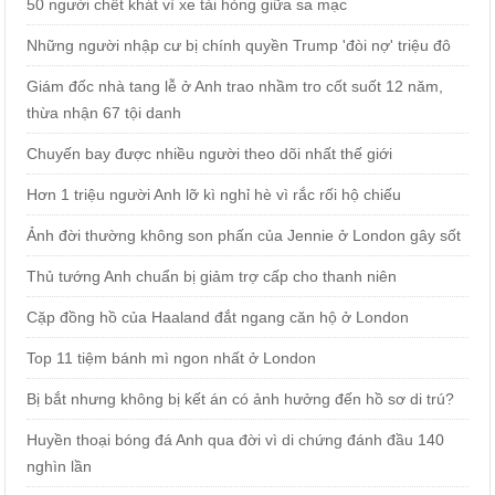
50 người chết khát vì xe tải hỏng giữa sa mạc
Những người nhập cư bị chính quyền Trump 'đòi nợ' triệu đô
Giám đốc nhà tang lễ ở Anh trao nhầm tro cốt suốt 12 năm,
thừa nhận 67 tội danh
Chuyến bay được nhiều người theo dõi nhất thế giới
Hơn 1 triệu người Anh lỡ kì nghỉ hè vì rắc rối hộ chiếu
Ảnh đời thường không son phấn của Jennie ở London gây sốt
Thủ tướng Anh chuẩn bị giảm trợ cấp cho thanh niên
Cặp đồng hồ của Haaland đắt ngang căn hộ ở London
Top 11 tiệm bánh mì ngon nhất ở London
Bị bắt nhưng không bị kết án có ảnh hưởng đến hồ sơ di trú?
Huyền thoại bóng đá Anh qua đời vì di chứng đánh đầu 140
nghìn lần