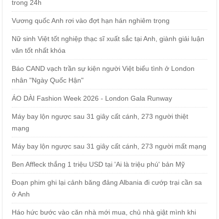
trong 24h
Vương quốc Anh rơi vào đợt hạn hán nghiêm trọng
Nữ sinh Việt tốt nghiệp thạc sĩ xuất sắc tại Anh, giành giải luận
văn tốt nhất khóa
Báo CAND vạch trần sự kiện người Việt biểu tình ở London
nhân "Ngày Quốc Hận"
ÁO DÀI Fashion Week 2026 - London Gala Runway
Máy bay lộn ngược sau 31 giây cất cánh, 273 người thiệt
mạng
Máy bay lộn ngược sau 31 giây cất cánh, 273 người mất mạng
Ben Affleck thắng 1 triệu USD tại 'Ai là triệu phú' bản Mỹ
Đoạn phim ghi lại cảnh băng đảng Albania đi cướp trại cần sa
ở Anh
Háo hức bước vào căn nhà mới mua, chủ nhà giật mình khi