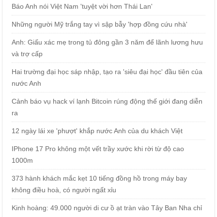
Báo Anh nói Việt Nam 'tuyệt vời hơn Thái Lan'
Những người Mỹ trắng tay vì sập bẫy 'hợp đồng cứu nhà'
Anh: Giấu xác mẹ trong tủ đông gần 3 năm để lãnh lương hưu
và trợ cấp
Hai trường đại học sáp nhập, tạo ra 'siêu đại học' đầu tiên của
nước Anh
Cảnh báo vụ hack ví lạnh Bitcoin rúng động thế giới đang diễn
ra
12 ngày lái xe 'phượt' khắp nước Anh của du khách Việt
IPhone 17 Pro không một vết trầy xước khi rời từ độ cao
1000m
373 hành khách mắc kẹt 10 tiếng đồng hồ trong máy bay
không điều hoà, có người ngất xỉu
Kinh hoàng: 49.000 người di cư ồ ạt tràn vào Tây Ban Nha chỉ