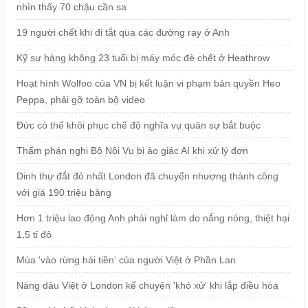
nhìn thấy 70 chậu cần sa
19 người chết khi đi tắt qua các đường ray ở Anh
Kỹ sư hàng không 23 tuổi bị máy móc đè chết ở Heathrow
Hoạt hình Wolfoo của VN bị kết luận vi phạm bản quyền Heo
Peppa, phải gỡ toàn bộ video
Đức có thể khôi phục chế độ nghĩa vụ quân sự bắt buộc
Thẩm phán nghi Bộ Nội Vụ bị ảo giác AI khi xử lý đơn
Dinh thự đắt đỏ nhất London đã chuyển nhượng thành công
với giá 190 triệu bảng
Hơn 1 triệu lao động Anh phải nghỉ làm do nắng nóng, thiệt hại
1,5 tỉ đô
Mùa 'vào rừng hái tiền' của người Việt ở Phần Lan
Nàng dâu Việt ở London kể chuyện 'khó xử' khi lắp điều hòa