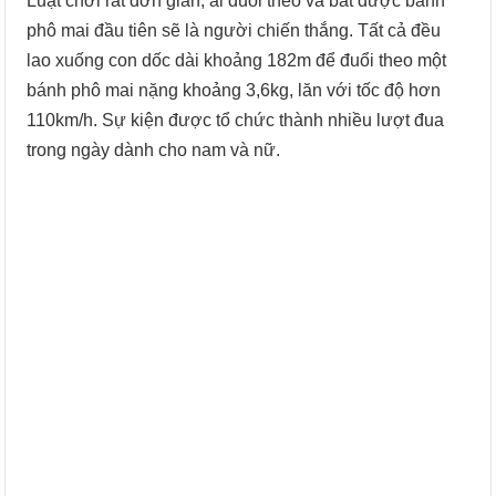
Luật chơi rất đơn giản, ai đuổi theo và bắt được bánh
phô mai đầu tiên sẽ là người chiến thắng. Tất cả đều
lao xuống con dốc dài khoảng 182m để đuổi theo một
bánh phô mai nặng khoảng 3,6kg, lăn với tốc độ hơn
110km/h. Sự kiện được tổ chức thành nhiều lượt đua
trong ngày dành cho nam và nữ.