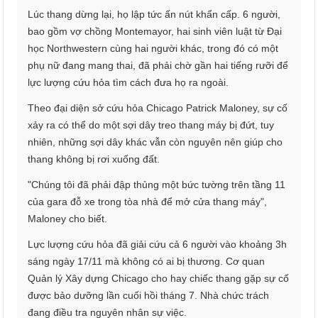
Lúc thang dừng lại, họ lập tức ấn nút khẩn cấp. 6 người,
bao gồm vợ chồng Montemayor, hai sinh viên luật từ Đại
học Northwestern cùng hai người khác, trong đó có một
phụ nữ đang mang thai, đã phải chờ gần hai tiếng rưỡi để
lực lượng cứu hỏa tìm cách đưa họ ra ngoài.
Theo đại diện sở cứu hỏa Chicago Patrick Maloney, sự cố
xảy ra có thể do một sợi dây treo thang máy bị đứt, tuy
nhiên, những sợi dây khác vẫn còn nguyên nên giúp cho
thang không bị rơi xuống đất.
"Chúng tôi đã phải đập thủng một bức tường trên tầng 11
của gara đỗ xe trong tòa nhà để mở cửa thang máy",
Maloney cho biết.
Lực lượng cứu hỏa đã giải cứu cả 6 người vào khoảng 3h
sáng ngày 17/11 mà không có ai bị thương. Cơ quan
Quản lý Xây dựng Chicago cho hay chiếc thang gặp sự cố
được bảo dưỡng lần cuối hồi tháng 7. Nhà chức trách
đang điều tra nguyên nhân sự việc.