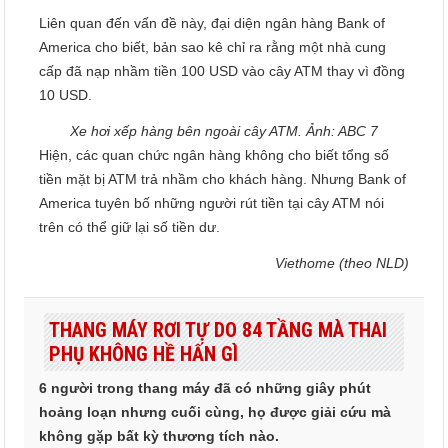
Liên quan đến vấn đề này, đại diện ngân hàng Bank of
America cho biết, bản sao kê chỉ ra rằng một nhà cung
cấp đã nạp nhầm tiền 100 USD vào cây ATM thay vì đồng
10 USD.
Xe hơi xếp hàng bên ngoài cây ATM. Ảnh: ABC 7
Hiện, các quan chức ngân hàng không cho biết tổng số
tiền mặt bị ATM trả nhầm cho khách hàng. Nhưng Bank of
America tuyên bố những người rút tiền tại cây ATM nói
trên có thể giữ lại số tiền dư.
Viethome (theo NLD)
THANG MÁY RƠI TỰ DO 84 TẦNG MÀ THAI
PHỤ KHÔNG HỀ HẤN GÌ
6 người trong thang máy đã có những giây phút
hoảng loạn nhưng cuối cùng, họ được giải cứu mà
không gặp bất kỳ thương tích nào.