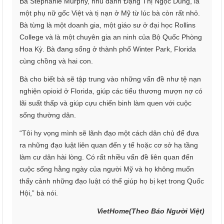
Bà Stephanie Murphy, nhũ danh Đặng Thị Ngọc Dung, là
một phụ nữ gốc Việt và tị nạn ở Mỹ từ lúc bà còn rất nhỏ.
Bà từng là một doanh gia, một giáo sư ở đại học Rollins
College và là một chuyên gia an ninh của Bộ Quốc Phòng
Hoa Kỳ. Bà đang sống ở thành phố Winter Park, Florida
cùng chồng và hai con.
Bà cho biết bà sẽ tập trung vào những vấn đề như tệ nạn
nghiện opioid ở Florida, giúp các tiểu thương mượn nợ có
lãi suất thấp và giúp cựu chiến binh làm quen với cuộc
sống thường dân.
“Tôi hy vọng mình sẽ lãnh đạo một cách dân chủ để đưa
ra những đạo luật liên quan đến y tế hoặc cơ sở hạ tầng
làm cư dân hài lòng. Có rất nhiều vấn đề liên quan đến
cuộc sống hằng ngày của người Mỹ và họ không muốn
thấy cảnh những đạo luật có thể giúp họ bị kẹt trong Quốc
Hội,” bà nói.
VietHome(Theo Báo Người Việt)