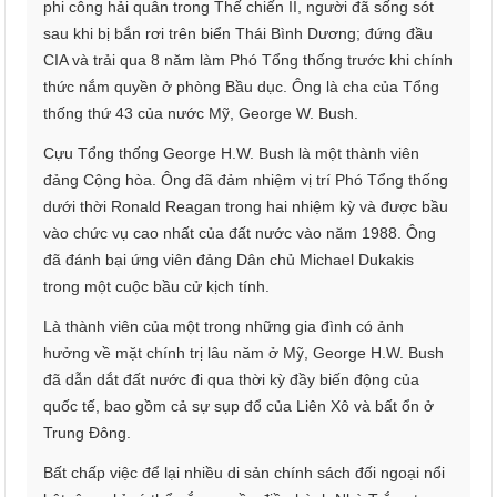
phi công hải quân trong Thế chiến II, người đã sống sót
sau khi bị bắn rơi trên biển Thái Bình Dương; đứng đầu
CIA và trải qua 8 năm làm Phó Tổng thống trước khi chính
thức nắm quyền ở phòng Bầu dục. Ông là cha của Tổng
thống thứ 43 của nước Mỹ, George W. Bush.
Cựu Tổng thống George H.W. Bush là một thành viên
đảng Cộng hòa. Ông đã đảm nhiệm vị trí Phó Tổng thống
dưới thời Ronald Reagan trong hai nhiệm kỳ và được bầu
vào chức vụ cao nhất của đất nước vào năm 1988. Ông
đã đánh bại ứng viên đảng Dân chủ Michael Dukakis
trong một cuộc bầu cử kịch tính.
Là thành viên của một trong những gia đình có ảnh
hưởng về mặt chính trị lâu năm ở Mỹ, George H.W. Bush
đã dẫn dắt đất nước đi qua thời kỳ đầy biến động của
quốc tế, bao gồm cả sự sụp đổ của Liên Xô và bất ổn ở
Trung Đông.
Bất chấp việc để lại nhiều di sản chính sách đối ngoại nổi