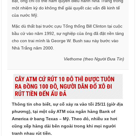
bật, ông chỉ có thể nắm quyền điều hành Nhà Trắng trong
một nhiệm kỳ do không thể giải quyết các vấn đề kinh tế
của nước Mỹ.
Mặc dù thất bại trước cựu Tổng thống Bill Clinton tại cuộc
bầu cử vào năm 1992, sự nghiệp của ông đã đặt nền tảng
cho con trai mình là George W. Bush sau này bước vào
Nhà Trắng năm 2000.
Viethome (theo Người Đưa Tin)
CÂY ATM CỨ RÚT 10 ĐÔ THÌ ĐƯỢC TUÔN
RA ĐỒNG 100 ĐÔ, NGƯỜI DÂN ĐỔ XÔ ĐI
RÚT TIỀN ĐẾN ẨU ĐẢ
Thông tin cho biết, sự cố xảy ra vào tối 25/11 (giờ địa
phương), tại một cây ATM của ngân hàng Bank of
America ở bang Texas – Mỹ. Theo đó, nhiều xe hơi
cũng xếp hàng dài bên ngoài trong khi mọi người
tranh nhau rút tiền.