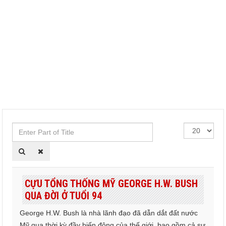
Enter
Hiển
Part
thị
of
#
Title
CỰU TỔNG THỐNG MỸ GEORGE H.W. BUSH
QUA ĐỜI Ở TUỔI 94
George H.W. Bush là nhà lãnh đạo đã dẫn dắt đất nước
Mỹ qua thời kỳ đầy biến động của thế giới, bao gồm cả sự