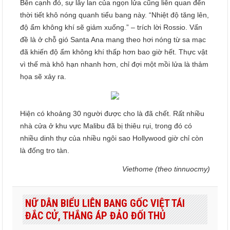
Bên cạnh đó, sự lây lan của ngọn lửa cũng liên quan đến
thời tiết khô nóng quanh tiểu bang này. “Nhiệt độ tăng lên,
độ ẩm không khí sẽ giảm xuống.” – trích lời Rossio. Vấn
đề là ở chỗ gió Santa Ana mang theo hơi nóng từ sa mạc
đã khiến độ ẩm không khí thấp hơn bao giờ hết. Thực vật
vì thế mà khô hạn nhanh hơn, chỉ đợi một mồi lửa là thảm
họa sẽ xảy ra.
Hiện có khoảng 30 người được cho là đã chết. Rất nhiều
nhà cửa ở khu vực Malibu đã bị thiêu rụi, trong đó có
nhiều dinh thự của nhiều ngôi sao Hollywood giờ chỉ còn
là đống tro tàn.
Viethome (theo tinnuocmy)
NỮ DÂN BIỂU LIÊN BANG GỐC VIỆT TÁI
ĐẮC CỬ, THẮNG ÁP ĐẢO ĐỐI THỦ