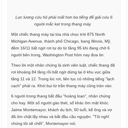
Lực lượng cứu hộ phải mất hơn ba tiếng để giải cứu 6
người mắc kẹt trong thang máy.
Một chiếc thang máy tại tòa nhà chọc trời 875 North
Michigan Avenue, thành phố Chicago, bang Illinois, Mỹ,
đêm 16/11 bất ngờ rơi tự do từ tầng 95 khi đang chở 6
người bên trong, Washington Post hôm nay đưa tin.
Theo lời một nhân chứng là sinh viên luật, chiếc thang đã
rơi khoảng 84 tầng rồi bất ngờ dừng lại ở khu vực giữa
tầng 11 và 12. Trong lúc rơi, liên tục có những tiếng "lạch
cạch" phát ra. Khói bụi từ trần thang máy cũng tràn vào.
6 người trong thang bắt đầu "hoảng loạn", nhân chứng
cho hay. Một số người gào thét, số khác ôm mặt khóc.
Jaime Montemayor, khách du lịch, 50 tuổi, kể ông và vợ
đã ôm chặt lấy nhau và bắt đầu cầu nguyện. "Tôi nghĩ
chúng tôi sẽ chết", Montemayor nói.