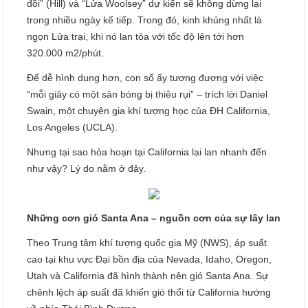
đồi” (Hill) và “Lửa Woolsey” dự kiến sẽ không dừng lại
trong nhiều ngày kế tiếp. Trong đó, kinh khủng nhất là
ngọn Lửa trại, khi nó lan tỏa với tốc độ lên tới hơn
320.000 m2/phút.
Để dễ hình dung hơn, con số ấy tương đương với việc
“mỗi giây có một sân bóng bị thiêu rụi” – trích lời Daniel
Swain, một chuyên gia khí tượng học của ĐH California,
Los Angeles (UCLA).
Nhưng tại sao hỏa hoạn tại California lại lan nhanh đến
như vậy? Lý do nằm ở đây.
Những cơn gió Santa Ana – nguồn cơn của sự lây lan
Theo Trung tâm khí tượng quốc gia Mỹ (NWS), áp suất
cao tại khu vực Đại bồn địa của Nevada, Idaho, Oregon,
Utah và California đã hình thành nên gió Santa Ana. Sự
chênh lệch áp suất đã khiến gió thổi từ California hướng