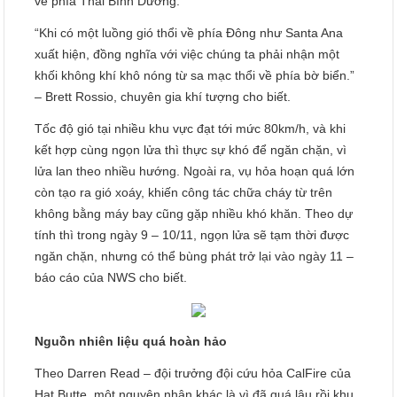
về phía Thái Bình Dương.
“Khi có một luồng gió thổi về phía Đông như Santa Ana
xuất hiện, đồng nghĩa với việc chúng ta phải nhận một
khối không khí khô nóng từ sa mạc thổi về phía bờ biển.”
– Brett Rossio, chuyên gia khí tượng cho biết.
Tốc độ gió tại nhiều khu vực đạt tới mức 80km/h, và khi
kết hợp cùng ngọn lửa thì thực sự khó để ngăn chặn, vì
lửa lan theo nhiều hướng. Ngoài ra, vụ hỏa hoạn quá lớn
còn tạo ra gió xoáy, khiến công tác chữa cháy từ trên
không bằng máy bay cũng gặp nhiều khó khăn. Theo dự
tính thì trong ngày 9 – 10/11, ngọn lửa sẽ tạm thời được
ngăn chặn, nhưng có thể bùng phát trở lại vào ngày 11 –
báo cáo của NWS cho biết.
Nguồn nhiên liệu quá hoàn hảo
Theo Darren Read – đội trưởng đội cứu hỏa CalFire của
Hạt Butte, một nguyên nhân khác là vì đã quá lâu rồi khu