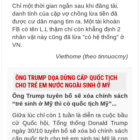
Chỉ một thời gian ngắn sau khi đăng tải,
danh tính của cặp vợ chồng lừa tiền đã
được cư dân mạng tìm ra. Một tài khoản
FB có tên L.L thậm chí còn khẳng định 2
nhân vật này cũng đã lừa "có hệ thống" ở
VN.
Viethome (theo tinnuocmy)
ÔNG TRUMP DỌA DỪNG CẤP QUỐC TỊCH
CHO TRẺ EM NƯỚC NGOÀI SINH Ở MỸ
Ông Trump tuyên bố sẽ xóa chính sách
“trẻ sinh ở Mỹ thì có quốc tịch Mỹ”...
Giữa lúc chỉ còn 1 tuần là diễn ra cuộc bầu
cử Quốc hội, Tổng thống Donald Trump
ngày 30/10 tuyên bố sẽ xóa bỏ chính sách
cấp quốc tịch cho trẻ em sinh tại Mỹ là con