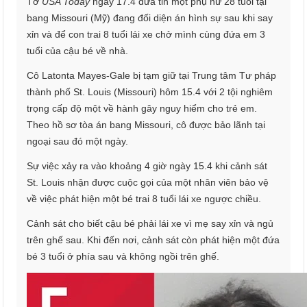
Tờ
USA Today
ngày 17.4 đưa tin một phụ nữ 28 tuổi tại
bang Missouri (Mỹ) đang đối diện án hình sự sau khi say
xỉn và để con trai 8 tuổi lái xe chở mình cùng đứa em 3
tuổi của cậu bé về nhà.
Cô Latonta Mayes-Gale bị tạm giữ tại Trung tâm Tư pháp
thành phố St. Louis (Missouri) hôm 15.4 với 2 tội nghiêm
trọng cấp độ một về hành gây nguy hiểm cho trẻ em.
Theo hồ sơ tòa án bang Missouri, cô được bảo lãnh tại
ngoại sau đó một ngày.
Sự việc xảy ra vào khoảng 4 giờ ngày 15.4 khi cảnh sát
St. Louis nhận được cuộc gọi của một nhân viên bảo vệ
về việc phát hiện một bé trai 8 tuổi lái xe ngược chiều.
Cảnh sát cho biết cậu bé phải lái xe vì mẹ say xỉn và ngủ
trên ghế sau. Khi đến nơi, cảnh sát còn phát hiện một đứa
bé 3 tuổi ở phía sau và không ngồi trên ghế.