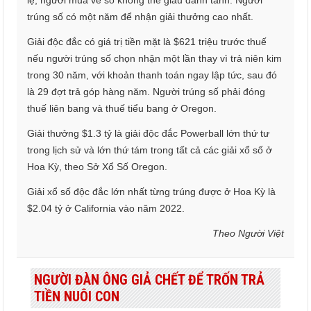
lệ, người mua vé số không thể giấu danh tánh. Người
trúng số có một năm để nhận giải thưởng cao nhất.
Giải độc đắc có giá trị tiền mặt là $621 triệu trước thuế
nếu người trúng số chọn nhận một lần thay vì trả niên kim
trong 30 năm, với khoản thanh toán ngay lập tức, sau đó
là 29 đợt trả góp hàng năm. Người trúng số phải đóng
thuế liên bang và thuế tiểu bang ở Oregon.
Giải thưởng $1.3 tỷ là giải độc đắc Powerball lớn thứ tư
trong lịch sử và lớn thứ tám trong tất cả các giải xổ số ở
Hoa Kỳ, theo Sở Xổ Số Oregon.
Giải xổ số độc đắc lớn nhất từng trúng được ở Hoa Kỳ là
$2.04 tỷ ở California vào năm 2022.
Theo Người Việt
NGƯỜI ĐÀN ÔNG GIẢ CHẾT ĐỂ TRỐN TRẢ
TIỀN NUÔI CON