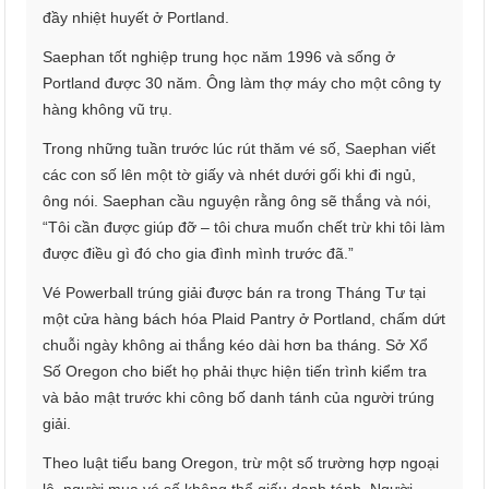
đầy nhiệt huyết ở Portland.
Saephan tốt nghiệp trung học năm 1996 và sống ở
Portland được 30 năm. Ông làm thợ máy cho một công ty
hàng không vũ trụ.
Trong những tuần trước lúc rút thăm vé số, Saephan viết
các con số lên một tờ giấy và nhét dưới gối khi đi ngủ,
ông nói. Saephan cầu nguyện rằng ông sẽ thắng và nói,
“Tôi cần được giúp đỡ – tôi chưa muốn chết trừ khi tôi làm
được điều gì đó cho gia đình mình trước đã.”
Vé Powerball trúng giải được bán ra trong Tháng Tư tại
một cửa hàng bách hóa Plaid Pantry ở Portland, chấm dứt
chuỗi ngày không ai thắng kéo dài hơn ba tháng. Sở Xổ
Số Oregon cho biết họ phải thực hiện tiến trình kiểm tra
và bảo mật trước khi công bố danh tánh của người trúng
giải.
Theo luật tiểu bang Oregon, trừ một số trường hợp ngoại