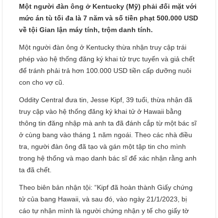
Một người đàn ông ở Kentucky (Mỹ) phải đối mặt với
mức án tù tối đa là 7 năm và số tiền phạt 500.000 USD
về tội Gian lận máy tính, trộm danh tính.
Một người đàn ông ở Kentucky thừa nhận truy cập trái
phép vào hệ thống đăng ký khai tử trực tuyến và giả chết
để tránh phải trả hơn 100.000 USD tiền cấp dưỡng nuôi
con cho vợ cũ.
Oddity Central đưa tin, Jesse Kipf, 39 tuổi, thừa nhận đã
truy cập vào hệ thống đăng ký khai tử ở Hawaii bằng
thông tin đăng nhập mà anh ta đã đánh cắp từ một bác sĩ
ở cùng bang vào tháng 1 năm ngoái. Theo các nhà điều
tra, người đàn ông đã tạo và gán một tập tin cho mình
trong hệ thống và mạo danh bác sĩ để xác nhận rằng anh
ta đã chết.
Theo biên bản nhận tội: “Kipf đã hoàn thành Giấy chứng
tử của bang Hawaii, và sau đó, vào ngày 21/1/2023, bị
cáo tự nhận mình là người chứng nhận y tế cho giấy tờ