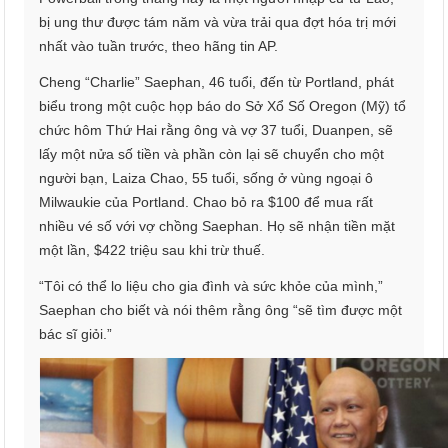
bị ung thư được tám năm và vừa trải qua đợt hóa trị mới
nhất vào tuần trước, theo hãng tin AP.
Cheng “Charlie” Saephan, 46 tuổi, đến từ Portland, phát
biểu trong một cuộc họp báo do Sở Xổ Số Oregon (Mỹ) tổ
chức hôm Thứ Hai rằng ông và vợ 37 tuổi, Duanpen, sẽ
lấy một nửa số tiền và phần còn lại sẽ chuyển cho một
người bạn, Laiza Chao, 55 tuổi, sống ở vùng ngoại ô
Milwaukie của Portland. Chao bỏ ra $100 để mua rất
nhiều vé số với vợ chồng Saephan. Họ sẽ nhận tiền mặt
một lần, $422 triệu sau khi trừ thuế.
“Tôi có thể lo liệu cho gia đình và sức khỏe của mình,”
Saephan cho biết và nói thêm rằng ông “sẽ tìm được một
bác sĩ giỏi.”