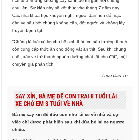
tích tụ ở những khoảng cây xanh đô thị gần nơi chúng
chui lên. Sự kiện này sẽ kết thúc vào tháng 7 năm nay.
Các nhà khoa học khuyến nghị, người dân nên để mặc
đàn ve sầu bởi chúng không cắn, đốt người và không lây
truyền bệnh tật.
"Chúng là loài có lợi cho hệ sinh thái. Ve sầu trưởng thành
còn cung cấp thức ăn cho động vật ăn thịt. Sau khi chúng
chết, xác ve trở thành nguồn dưỡng chất tốt cho đất", một
chuyên gia phân tích.
Theo Dân Trí
SAY XỈN, BÀ MẸ ĐỂ CON TRAI 8 TUỔI LÁI
XE CHỞ EM 3 TUỔI VỀ NHÀ
Bà mẹ say xỉn để đứa con nhỏ lái xe về nhà và sự
việc chỉ được phát hiện sau khi đứa bé lái xe ngược
chiều.