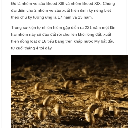
Đó là nhóm ve sầu Brood XIII và nhóm Brood XIX. Chúng
đại diện cho 2 nhóm ve sầu xuất hiện định kỳ riêng biệt
theo chu kỳ tương ứng là 17 năm và 13 năm.
Trong sự kiện tự nhiên hiếm gặp diễn ra 221 năm một lần,
hai nhóm này sẽ đào đất rồi chui lên khỏi lòng đất, xuất
hiện đồng loạt ở 16 tiểu bang trên khắp nước Mỹ bắt đầu
từ cuối tháng 4 tới đây.