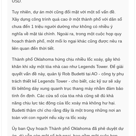
USD.
Tuy nhiên, dự án mới cũng đối mặt với một số vấn đề.
Xây dựng công trình quá cao ở một thành phố với dân số
chưa đến 1 triệu người dường như không có nhiều ý
nghĩa về mặt tài chính. Ngoài ra, trong một cuộc họp quy
hoạch thành phố, một mối lo ngại khác cũng được nêu ra
liên quan đến thời tiết.
Thành phố Oklahoma hứng chịu nhiều lốc xoáy, gây khó
khăn khi xây một tòa nhà cao như Legends Tower. Để giải
quyết vấn đề này, quản lý Rob Budetti tại AO - công ty phụ
trách thiết kế Legends Tower - cho biết, các kỹ sư sẽ xây
lõi bêtông dày xung quanh trục thang máy nhằm đảm bảo
tính ổn định. Các cửa sổ của tòa nhà cũng sẽ đủ khả
năng chịu lực tác động của lốc xoáy mà không hư hại.
Budetti thậm chí cho rằng đây là một trong những nơi an
toàn với con người nếu xảy ra lốc xoáy.
Ủy ban Quy hoạch Thành phố Oklahoma đã phê duyệt dự
án, dù vẫn còn một số trở ngại, bao gồm một cuộc họp