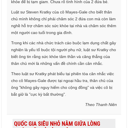
khỏe để bị tạm giam. Chưa rõ tình hình của 2 đứa bé.
Luật sư Steven Kratky của cô Mayes-Gale cho biết thân
chủ mình không chỉ phải chăm sóc 2 đứa con mà còn làm
nghề hỗ trợ chăm sóc sức khỏe tại nhà và chăm sóc thêm
một người cao tuổi trong gia đình.
Trong khi các nhà chức trách cáo buộc lạm dụng chất gây
nghiện là yếu tố buộc tội người phụ nữ, luật sư Kratky cho
biết ông tin rằng sức khỏe tâm thần và căng thẳng của
thân chủ mới là những vấn đề chính cần cân nhắc.
Theo luật sư Kratky phát biểu tại phiên tòa cân nhắc việc
cho cô Mayes-Gale được tại ngoại hầu tra, thân chủ của
ông "không gây nguy hiểm cho cộng đồng" và việc cô bị
bắt giữ là "cực kỳ bất thường".
Theo Thanh Niên
QUỐC GIA SIÊU NHỎ NẰM GIỮA LÒNG