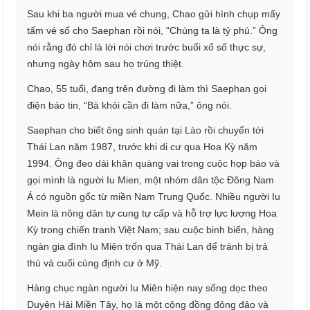
Sau khi ba người mua vé chung, Chao gửi hình chụp mấy
tấm vé số cho Saephan rồi nói, “Chúng ta là tỷ phú.” Ông
nói rằng đó chỉ là lời nói chơi trước buổi xổ số thực sự,
nhưng ngày hôm sau họ trúng thiệt.
Chao, 55 tuổi, đang trên đường đi làm thì Saephan gọi
điện báo tin, “Bà khỏi cần đi làm nữa,” ông nói.
Saephan cho biết ông sinh quán tại Lào rồi chuyển tới
Thái Lan năm 1987, trước khi di cư qua Hoa Kỳ năm
1994. Ông đeo dải khăn quàng vai trong cuộc họp báo và
gọi mình là người Iu Mien, một nhóm dân tộc Đông Nam
Á có nguồn gốc từ miền Nam Trung Quốc. Nhiều người Iu
Mein là nông dân tự cung tự cấp và hỗ trợ lực lượng Hoa
Kỳ trong chiến tranh Việt Nam; sau cuộc binh biến, hàng
ngàn gia đình Iu Miên trốn qua Thái Lan để tránh bị trả
thù và cuối cùng định cư ở Mỹ.
Hàng chục ngàn người Iu Miên hiện nay sống dọc theo
Duyên Hải Miền Tây, họ là một cộng đồng đông đảo và