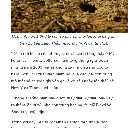
Ước tính hơn 1.000 tỷ con ve sầu sẽ chui lên khỏi lòng đất
trên 16 tiểu bang khắp nước Mỹ (Ảnh cắt từ clip).
"Đó là nơi hội tụ của những sinh vật chưa từng thấy ở Mỹ
kể từ lúc Thomas Jefferson làm tổng thống (giai đoạn
những năm 1803) và sẽ không xảy ra điều này cho tới
năm 2245. Sự xuất hiện hiếm hoi của các loài côn trùng
mà một số chuyên gia vẫn gọi là ve sầu ngày tận thế", tờ
New York Times bình luận.
"Không ai sống hiện này được thấy điều kỳ diệu này xảy
ra thêm lần nữa", nhà côn trùng học người Mỹ Floyd W.
Shockley nhận định.
Trong khi đó, Tiến sĩ Jonathan Larson đến từ Đại học