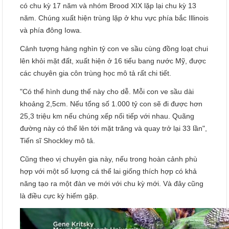
có chu kỳ 17 năm và nhóm Brood XIX lặp lại chu kỳ 13
năm. Chúng xuất hiện trùng lặp ở khu vực phía bắc Illinois
và phía đông Iowa.
Cảnh tượng hàng nghìn tỷ con ve sầu cùng đồng loạt chui
lên khỏi mặt đất, xuất hiện ở 16 tiểu bang nước Mỹ, được
các chuyên gia côn trùng học mô tả rất chi tiết.
"Có thể hình dung thế này cho dễ. Mỗi con ve sầu dài
khoảng 2,5cm. Nếu tổng số 1.000 tỷ con sẽ đi được hơn
25,3 triệu km nếu chúng xếp nối tiếp với nhau. Quãng
đường này có thể lên tới mặt trăng và quay trở lại 33 lần",
Tiến sĩ Shockley mô tả.
Cũng theo vị chuyên gia này, nếu trong hoàn cảnh phù
hợp với một số lượng cá thể lai giống thích hợp có khả
năng tạo ra một đàn ve mới với chu kỳ mới. Và đây cũng
là điều cực kỳ hiếm gặp.