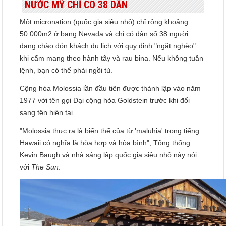
NƯỚC MỸ CHỈ CÓ 38 DÂN
Một micronation (quốc gia siêu nhỏ) chỉ rộng khoảng
50.000m2 ở bang Nevada và chỉ có dân số 38 người
đang chào đón khách du lịch với quy định "ngặt nghèo"
khi cấm mang theo hành tây và rau bina. Nếu không tuân
lệnh, bạn có thể phải ngồi tù.
Cộng hòa Molossia lần đầu tiên được thành lập vào năm
1977 với tên gọi Đại cộng hòa Goldstein trước khi đổi
sang tên hiện tại.
"Molossia thực ra là biến thể của từ 'maluhia' trong tiếng
Hawaii có nghĩa là hòa hợp và hòa bình", Tổng thống
Kevin Baugh và nhà sáng lập quốc gia siêu nhỏ này nói
với
The Sun
.