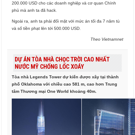
200.000 USD cho các doanh nghiệp và cơ quan Chính
phủ mà anh ta đã hack.
Ngoài ra, anh ta phải đối mặt với mức án tối đa 7 năm tù
và số tiền phạt lên tới 500.000 USD.
Theo Vietnamnet
DỰ ÁN TÒA NHÀ CHỌC TRỜI CAO NHẤT
NƯỚC MỸ CHỐNG LỐC XOÁY
Tòa nhà Legends Tower dự kiến được xây tại thành
phố Oklahoma với chiều cao 581 m, cao hơn Trung
tâm Thương mại One World khoảng 40m.