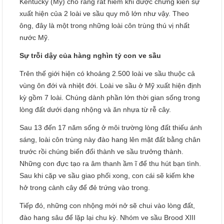
Kentucky (Mỹ) cho rằng rất hiếm khi được chứng kiến sự
xuất hiện của 2 loài ve sầu quy mô lớn như vậy. Theo
ông, đây là một trong những loài côn trùng thú vị nhất
nước Mỹ.
Sự trỗi dậy của hàng nghìn tỷ con ve sầu
Trên thế giới hiện có khoảng 2.500 loài ve sầu thuộc cả
vùng ôn đới và nhiệt đới. Loài ve sầu ở Mỹ xuất hiện định
kỳ gồm 7 loài. Chúng dành phần lớn thời gian sống trong
lòng đất dưới dạng nhộng và ăn nhựa từ rễ cây.
Sau 13 đến 17 năm sống ở môi trường lòng đất thiếu ánh
sáng, loài côn trùng này đào hang lên mặt đất bằng chân
trước rồi chúng biến đổi thành ve sầu trưởng thành.
Những con đực tạo ra âm thanh ầm ĩ để thu hút bạn tình.
Sau khi cặp ve sầu giao phối xong, con cái sẽ kiếm khe
hở trong cành cây để đẻ trứng vào trong.
Tiếp đó, những con nhộng mới nở sẽ chui vào lòng đất,
đào hang sâu để lặp lại chu kỳ. Nhóm ve sầu Brood XIII