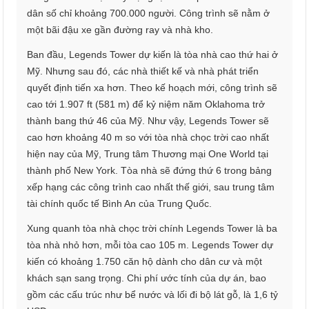
dân số chỉ khoảng 700.000 người. Công trình sẽ nằm ở
một bãi đậu xe gần đường ray và nhà kho.
Ban đầu, Legends Tower dự kiến là tòa nhà cao thứ hai ở
Mỹ. Nhưng sau đó, các nhà thiết kế và nhà phát triển
quyết định tiến xa hơn. Theo kế hoạch mới, công trình sẽ
cao tới 1.907 ft (581 m) để kỷ niệm năm Oklahoma trở
thành bang thứ 46 của Mỹ. Như vậy, Legends Tower sẽ
cao hơn khoảng 40 m so với tòa nhà chọc trời cao nhất
hiện nay của Mỹ, Trung tâm Thương mại One World tại
thành phố New York. Tòa nhà sẽ đứng thứ 6 trong bảng
xếp hạng các công trình cao nhất thế giới, sau trung tâm
tài chính quốc tế Bình An của Trung Quốc.
Xung quanh tòa nhà chọc trời chính Legends Tower là ba
tòa nhà nhỏ hơn, mỗi tòa cao 105 m. Legends Tower dự
kiến có khoảng 1.750 căn hộ dành cho dân cư và một
khách sạn sang trọng. Chi phí ước tính của dự án, bao
gồm các cấu trúc như bể nước và lối đi bộ lát gỗ, là 1,6 tỷ