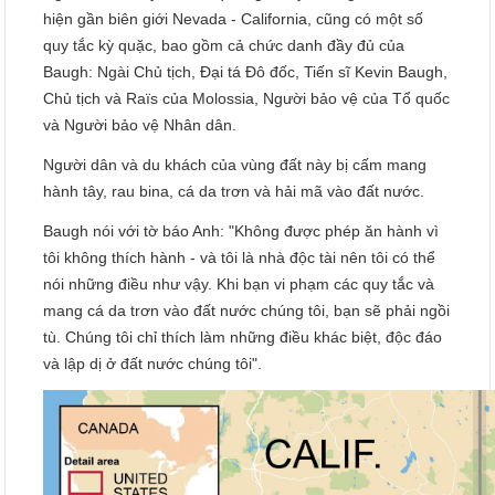
hiện gần biên giới Nevada - California, cũng có một số
quy tắc kỳ quặc, bao gồm cả chức danh đầy đủ của
Baugh: Ngài Chủ tịch, Đại tá Đô đốc, Tiến sĩ Kevin Baugh,
Chủ tịch và Raïs của Molossia, Người bảo vệ của Tổ quốc
và Người bảo vệ Nhân dân.
Người dân và du khách của vùng đất này bị cấm mang
hành tây, rau bina, cá da trơn và hải mã vào đất nước.
Baugh nói với tờ báo Anh: "Không được phép ăn hành vì
tôi không thích hành - và tôi là nhà độc tài nên tôi có thể
nói những điều như vậy. Khi bạn vi phạm các quy tắc và
mang cá da trơn vào đất nước chúng tôi, bạn sẽ phải ngồi
tù. Chúng tôi chỉ thích làm những điều khác biệt, độc đáo
và lập dị ở đất nước chúng tôi".