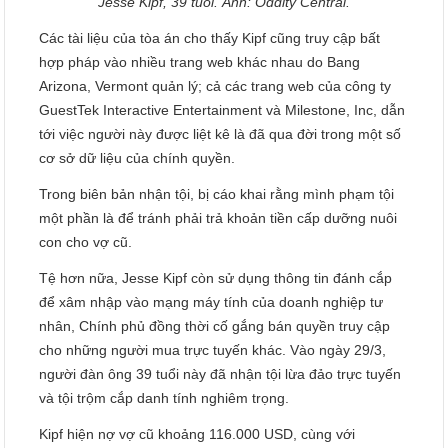
Jesse Kipf, 39 tuổi. Ảnh: Oddity Central.
Các tài liệu của tòa án cho thấy Kipf cũng truy cập bất
hợp pháp vào nhiều trang web khác nhau do Bang
Arizona, Vermont quản lý; cả các trang web của công ty
GuestTek Interactive Entertainment và Milestone, Inc, dẫn
tới việc người này được liệt kê là đã qua đời trong một số
cơ sở dữ liệu của chính quyền.
Trong biên bản nhận tội, bị cáo khai rằng mình phạm tội
một phần là để tránh phải trả khoản tiền cấp dưỡng nuôi
con cho vợ cũ.
Tệ hơn nữa, Jesse Kipf còn sử dụng thông tin đánh cắp
để xâm nhập vào mạng máy tính của doanh nghiệp tư
nhân, Chính phủ đồng thời cố gắng bán quyền truy cập
cho những người mua trực tuyến khác. Vào ngày 29/3,
người đàn ông 39 tuổi này đã nhận tội lừa đảo trực tuyến
và tội trộm cắp danh tính nghiêm trọng.
Kipf hiện nợ vợ cũ khoảng 116.000 USD, cùng với