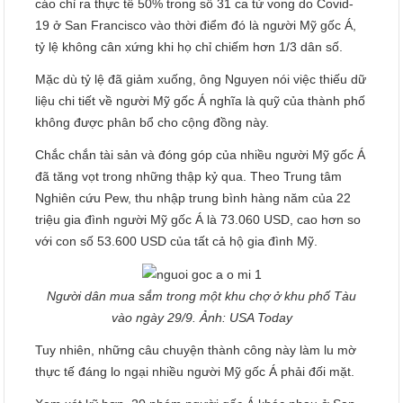
cáo chỉ ra thực tế 50% trong số 31 ca tử vong do Covid-
19 ở San Francisco vào thời điểm đó là người Mỹ gốc Á,
tỷ lệ không cân xứng khi họ chỉ chiếm hơn 1/3 dân số.
Mặc dù tỷ lệ đã giảm xuống, ông Nguyen nói việc thiếu dữ
liệu chi tiết về người Mỹ gốc Á nghĩa là quỹ của thành phố
không được phân bổ cho cộng đồng này.
Chắc chắn tài sản và đóng góp của nhiều người Mỹ gốc Á
đã tăng vọt trong những thập kỷ qua. Theo Trung tâm
Nghiên cứu Pew, thu nhập trung bình hàng năm của 22
triệu gia đình người Mỹ gốc Á là 73.060 USD, cao hơn so
với con số 53.600 USD của tất cả hộ gia đình Mỹ.
Người dân mua sắm trong một khu chợ ở khu phố Tàu
vào ngày 29/9. Ảnh: USA Today
Tuy nhiên, những câu chuyện thành công này làm lu mờ
thực tế đáng lo ngại nhiều người Mỹ gốc Á phải đối mặt.