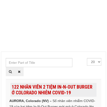
Enter
Hiển
Part
thị
of
#
Title
122 NHÂN VIÊN 2 TIỆM IN-N-OUT BURGER
Ở COLORADO NHIỄM COVID-19
AURORA, Colorado (NV) –
Số nhân viên nhiễm COVID-
19 của hai tiệm In-N-Out Burger mới mở ở Colorado lên