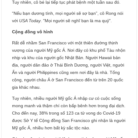
Tuy nhiên, cô bé lại tiếp tục phát bệnh một tuần sau đó.
“Nếu bạn dương tính, mọi người sẽ sợ bạn”, cô Rong nói
với
USA Today
. "Mọi người sẽ nghĩ bạn là ma quỷ".
Cộng đồng vô hình
Rất dễ nhầm San Francisco với một thiên đường thịnh
vượng của người Mỹ gốc Á. Nơi đây có khu phố Tàu nhộn
nhịp và khu của người gốc Nhật Bản. Người Hawaii bản
địa, người dân đảo ở Thái Bình Dương, người Việt, người
Ấn và người Philippines cũng xem nơi đây là nhà. Tổng
cộng, người châu Á ở San Francisco đến từ trên 20 quốc
gia khác nhau.
Tuy nhiên, nhiều người Mỹ gốc Á nhập cư có cuộc sống
mong manh và thậm chí còn bấp bênh hơn trong đại dịch.
Cho đến nay, 38% trong số 123 ca tử vong do Covid-19
được Sở Y tế Cộng đồng San Francisco ghi nhận là người
Mỹ gốc Á, nhiều hơn bất kỳ sắc tộc nào.