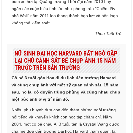
bom xe hơi tại Quảng trường Thời đại năm 2010 hay
ngăn các cuộc biểu tình lớn như phong trào "Chiếm lấy
phố Wall" năm 2011 leo thang thành bạo lực và hỗn loạn
không thể kiểm soát.
Theo Tuổi Trẻ
NỮ SINH ĐẠI HỌC HARVARD BẤT NGỜ GẶP
LẠI CHÚ CẢNH SÁT BẾ CHỤP ẢNH 15 NĂM
TRƯỚC TRÊN SÂN TRƯỜNG
Cô bé 3 tuổi gốc Hoa đi du lịch đến trường Harvard
và cùng chụp ảnh với một sỹ quan cảnh sát. 15 năm
sau, họ lại có duyên trùng phùng và cùng nhau chụp
một bức ảnh ở vị trí năm đó.
Nhiều phụ huynh đưa con đến thăm những ngôi trường
nổi tiếng và khuyến khích con học tập chăm chỉ. Năm
2004, một cô bé châu Á, 3 tuổi, tên là Crystal Wang được
cha mẹ đưa đến trường Đại học Harvard tham quan, tại