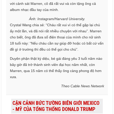
với cảnh sát Marren, cô đã rất vui và còn tặng ông cả
album nhạc đầu tay của mình.
Ảnh: Instagram/Harvard University.
Crystal Wang chia sẻ: “Cháu rất vui vì có thể gặp lại chú
ấy một lần, và đã nói rất nhiều chuyện với nhau”. Marren
cho biết, ông đã đưa số điện thoại của mình cho nữ sinh
18 tuổi này: “Nếu cháu cần sự giúp đỡ hoặc có bất cứ vấn
đề gì ở trường thì đều có thể gọi cho chú”.
Duyên phận thật kỳ diệu, bé gái đáng yêu 3 tuổi năm nào
bây giờ đã trở thành sinh viên đại học năm nhất, còn
Marren, qua 15 năm có thể thấy ông càng phong độ hơn
xưa.
Theo Cable News Network
CẬN CẢNH BỨC TƯỜNG BIÊN GIỚI MEXICO
- MỸ CỦA TỔNG THỐNG DONALD TRUMP