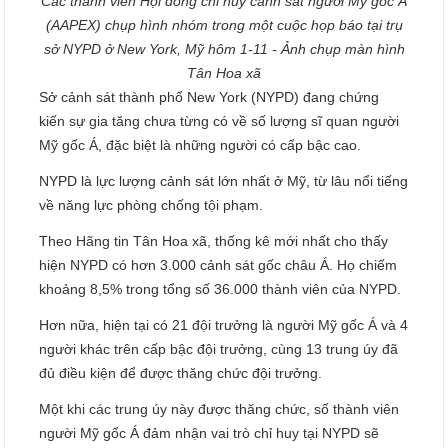
Các thành viên Hội đồng chỉ huy cảnh sát người Mỹ gốc Á
(AAPEX) chụp hình nhóm trong một cuộc họp báo tại trụ
sở NYPD ở New York, Mỹ hôm 1-11 - Ảnh chụp màn hình
Tân Hoa xã
Sở cảnh sát thành phố New York (NYPD) đang chứng
kiến sự gia tăng chưa từng có về số lượng sĩ quan người
Mỹ gốc Á, đặc biệt là những người có cấp bậc cao.
NYPD là lực lượng cảnh sát lớn nhất ở Mỹ, từ lâu nổi tiếng
về năng lực phòng chống tội phạm.
Theo Hãng tin Tân Hoa xã, thống kê mới nhất cho thấy
hiện NYPD có hơn 3.000 cảnh sát gốc châu Á. Họ chiếm
khoảng 8,5% trong tổng số 36.000 thành viên của NYPD.
Hơn nữa, hiện tại có 21 đội trưởng là người Mỹ gốc Á và 4
người khác trên cấp bậc đội trưởng, cùng 13 trung úy đã
đủ điều kiện để được thăng chức đội trưởng.
Một khi các trung úy này được thăng chức, số thành viên
người Mỹ gốc Á đảm nhận vai trò chỉ huy tại NYPD sẽ