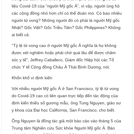
liệu Covid-19 của “người Mỹ gốc Á”, vì vậy, người ủng hộ
các cộng đồng nhỏ hơn chỉ có thể đoán mò. Có bao nhiêu
người tử vong? Những người đó có phải là người Mỹ gốc
Nhật? Gốc Việt? Gốc Triều Tiên? Gốc Philippines? Không
ai biết cả.
“Tỷ lệ tử vong cao ở người Mỹ gốc Á nghĩa là họ không
được xét nghiệm hoặc phải chờ quá lâu để được chăm
sóc y tế”, Jeffrey Caballero, Giám đốc Hiệp hội các Tổ
chức Y tế Cộng đồng Châu Á Thái Bình Dương, nói.
Khốn khổ vì định kiến
Với nhiều người Mỹ gốc Á ở San Francisco, tỷ lệ tử vong
do Covid-19 cao có liên quan trực tiếp đến tác động của
định kiến thiểu số gương mẫu, ông Tung Nguyen, giáo sư
y khoa của Đại học California, San Francisco, cho biết.
Ông Nguyen là đồng tác giả một báo cáo vào tháng 5 của
Trung tâm Nghiên cứu Sức khỏe Người Mỹ gốc Á. Báo