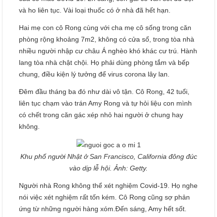
và ho liên tục. Vài loại thuốc có ở nhà đã hết hạn.
Hai mẹ con cô Rong cùng với cha mẹ cô sống trong căn
phòng rộng khoảng 7m2, không có cửa sổ, trong tòa nhà
nhiều người nhập cư châu Á nghèo khó khác cư trú. Hành
lang tòa nhà chật chội. Họ phải dùng phòng tắm và bếp
chung, điều kiện lý tưởng để virus corona lây lan.
Đêm đầu tháng ba đó như dài vô tận. Cô Rong, 42 tuổi,
liên tục chạm vào trán Amy Rong và tự hỏi liệu con mình
có chết trong căn gác xép nhỏ hai người ở chung hay
không.
Khu phố người Nhật ở San Francisco, California đông đúc
vào dịp lễ hội. Ảnh: Getty.
Người nhà Rong không thể xét nghiệm Covid-19. Họ nghe
nói việc xét nghiệm rất tốn kém. Cô Rong cũng sợ phản
ứng từ những người hàng xóm.Đến sáng, Amy hết sốt.