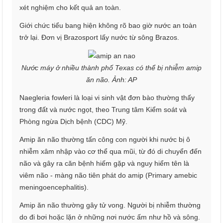
xét nghiệm cho kết quả an toàn.
Giới chức tiểu bang hiện không rõ bao giờ nước an toàn
trở lại. Đơn vị Brazosport lấy nước từ sông Brazos.
Nước máy ở nhiều thành phố Texas có thể bị nhiễm amip
ăn não. Ảnh: AP
Naegleria fowleri là loại vi sinh vật đơn bào thường thấy
trong đất và nước ngọt, theo Trung tâm Kiểm soát và
Phòng ngừa Dịch bệnh (CDC) Mỹ.
Amip ăn não thường tấn công con người khi nước bị ô
nhiễm xâm nhập vào cơ thể qua mũi, từ đó di chuyển đến
não và gây ra căn bệnh hiếm gặp và nguy hiểm tên là
viêm não - màng não tiên phát do amip (Primary amebic
meningoencephalitis).
Amip ăn não thường gây tử vong. Người bị nhiễm thường
do đi bơi hoặc lặn ở những nơi nước ấm như hồ và sông.