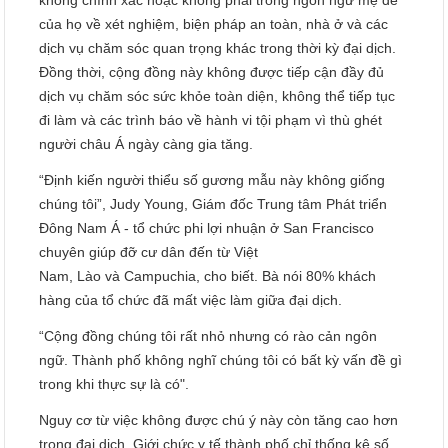
của họ về xét nghiệm, biện pháp an toàn, nhà ở và các
dịch vụ chăm sóc quan trọng khác trong thời kỳ đại dịch.
Đồng thời, cộng đồng này không được tiếp cận đầy đủ
dịch vụ chăm sóc sức khỏe toàn diện, không thể tiếp tục
đi làm và các trình báo về hành vi tội phạm vì thù ghét
người châu Á ngày càng gia tăng.
“Định kiến người thiểu số gương mẫu này không giống
chúng tôi”, Judy Young, Giám đốc Trung tâm Phát triển
Đông Nam Á - tổ chức phi lợi nhuận ở San Francisco
chuyên giúp đỡ cư dân đến từ Việt
Nam, Lào và Campuchia, cho biết. Bà nói 80% khách
hàng của tổ chức đã mất việc làm giữa đại dịch.
“Cộng đồng chúng tôi rất nhỏ nhưng có rào cản ngôn
ngữ. Thành phố không nghĩ chúng tôi có bất kỳ vấn đề gì
trong khi thực sự là có".
Nguy cơ từ việc không được chú ý này còn tăng cao hơn
trong đại dịch. Giới chức y tế thành phố chỉ thống kê số