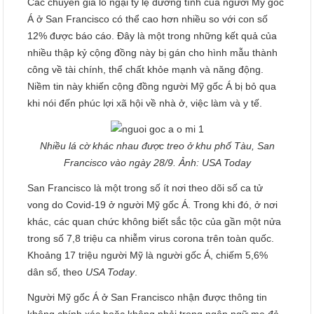
Các chuyên gia lo ngại tỷ lệ dương tính của người Mỹ gốc
Á ở San Francisco có thể cao hơn nhiều so với con số
12% được báo cáo. Đây là một trong những kết quả của
nhiều thập kỷ cộng đồng này bị gán cho hình mẫu thành
công về tài chính, thể chất khỏe mạnh và năng động.
Niềm tin này khiến cộng đồng người Mỹ gốc Á bị bỏ qua
khi nói đến phúc lợi xã hội về nhà ở, việc làm và y tế.
Nhiều lá cờ khác nhau được treo ở khu phố Tàu, San
Francisco vào ngày 28/9. Ảnh: USA Today
San Francisco là một trong số ít nơi theo dõi số ca tử
vong do Covid-19 ở người Mỹ gốc Á. Trong khi đó, ở nơi
khác, các quan chức không biết sắc tộc của gần một nửa
trong số 7,8 triệu ca nhiễm virus corona trên toàn quốc.
Khoảng 17 triệu người Mỹ là người gốc Á, chiếm 5,6%
dân số, theo
USA Today
.
Người Mỹ gốc Á ở San Francisco nhận được thông tin
không chính xác hoặc không phải trong ngôn ngữ mẹ đẻ