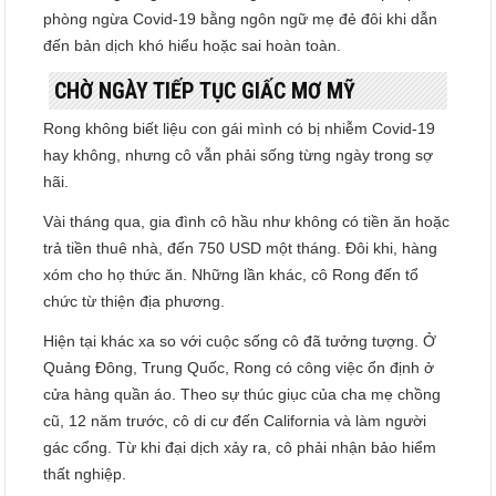
phòng ngừa Covid-19 bằng ngôn ngữ mẹ đẻ đôi khi dẫn
đến bản dịch khó hiểu hoặc sai hoàn toàn.
CHỜ NGÀY TIẾP TỤC GIẤC MƠ MỸ
Rong không biết liệu con gái mình có bị nhiễm Covid-19
hay không, nhưng cô vẫn phải sống từng ngày trong sợ
hãi.
Vài tháng qua, gia đình cô hầu như không có tiền ăn hoặc
trả tiền thuê nhà, đến 750 USD một tháng. Đôi khi, hàng
xóm cho họ thức ăn. Những lần khác, cô Rong đến tổ
chức từ thiện địa phương.
Hiện tại khác xa so với cuộc sống cô đã tưởng tượng. Ở
Quảng Đông, Trung Quốc, Rong có công việc ổn định ở
cửa hàng quần áo. Theo sự thúc giục của cha mẹ chồng
cũ, 12 năm trước, cô di cư đến California và làm người
gác cổng. Từ khi đại dịch xảy ra, cô phải nhận bảo hiểm
thất nghiệp.