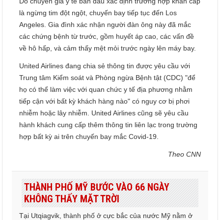
Do chuyên gia y tế ban đầu xác định trường hợp khẩn cấp
là ngừng tim đột ngột, chuyến bay tiếp tục đến Los
Angeles. Gia đình xác nhận người đàn ông này đã mắc
các chứng bệnh từ trước, gồm huyết áp cao, các vấn đề
về hô hấp, và cảm thấy mệt mỏi trước ngày lên máy bay.
United Airlines đang chia sẻ thông tin được yêu cầu với
Trung tâm Kiểm soát và Phòng ngừa Bệnh tật (CDC) "để
họ có thể làm việc với quan chức y tế địa phương nhằm
tiếp cận với bất kỳ khách hàng nào" có nguy cơ bị phơi
nhiễm hoặc lây nhiễm. United Airlines cũng sẽ yêu cầu
hành khách cung cấp thêm thông tin liên lạc trong trường
hợp bất kỳ ai trên chuyến bay mắc Covid-19.
Theo CNN
THÀNH PHỐ MỸ BƯỚC VÀO 66 NGÀY
KHÔNG THẤY MẶT TRỜI
Tại Utqiagvik, thành phố ở cực bắc của nước Mỹ nằm ở