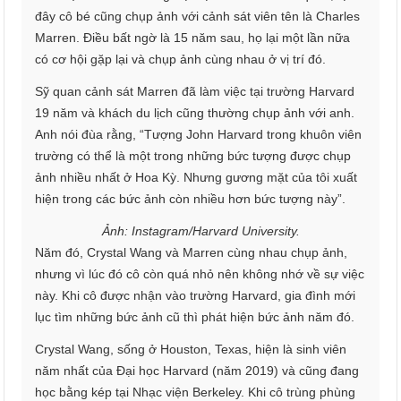
đây cô bé cũng chụp ảnh với cảnh sát viên tên là Charles
Marren. Điều bất ngờ là 15 năm sau, họ lại một lần nữa
có cơ hội gặp lại và chụp ảnh cùng nhau ở vị trí đó.
Sỹ quan cảnh sát Marren đã làm việc tại trường Harvard
19 năm và khách du lịch cũng thường chụp ảnh với anh.
Anh nói đùa rằng, “Tượng John Harvard trong khuôn viên
trường có thể là một trong những bức tượng được chụp
ảnh nhiều nhất ở Hoa Kỳ. Nhưng gương mặt của tôi xuất
hiện trong các bức ảnh còn nhiều hơn bức tượng này”.
Ảnh: Instagram/Harvard University.
Năm đó, Crystal Wang và Marren cùng nhau chụp ảnh,
nhưng vì lúc đó cô còn quá nhỏ nên không nhớ về sự việc
này. Khi cô được nhận vào trường Harvard, gia đình mới
lục tìm những bức ảnh cũ thì phát hiện bức ảnh năm đó.
Crystal Wang, sống ở Houston, Texas, hiện là sinh viên
năm nhất của Đại học Harvard (năm 2019) và cũng đang
học bằng kép tại Nhạc viện Berkeley. Khi cô trùng phùng