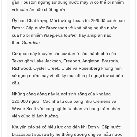
gần Houston ngừng sử dụng nước máy vì có thể bị nhiễm
vi khuẩn ăn não chết người.
Ủy ban Chất lượng Môi trường Texas tối 25/9 đã cảnh báo
Đơn vị Cấp nước Brazosport về khả năng nguồn nước
của họ bị nhiễm
Naegleria fowleri
, hay amip ăn não,
theo
Guardian
.
Cơ quan này khuyến cáo cư dân ở các thành phố của
Texas gồm Lake Jackson, Freeport, Angleton, Brazoria,
Richwood, Oyster Creek, Clute và Rosenberg không nên
sử dụng nước máy vì bất kỳ mục đích gì ngoại trừ xả bồn
cầu.
Những cộng đồng này là nơi sinh sống của khoảng
120.000 người. Các nhà tù của bang như Clemens và
Wayne Scott với hàng nghìn tù nhân và hàng trăm nhân
viên cũng bị ảnh hưởng.
Khuyến cáo sẽ có hiệu lực cho đến khi Đơn vị Cấp nước
Brazosport sục rửa kỹ hệ thống đường ống và mẫu nước