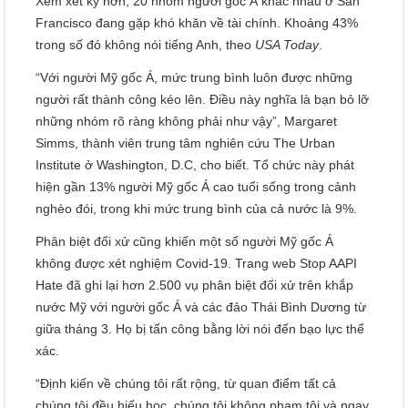
Xem xét kỹ hơn, 20 nhóm người gốc Á khác nhau ở San
Francisco đang gặp khó khăn về tài chính. Khoảng 43%
trong số đó không nói tiếng Anh, theo
USA Today
.
“Với người Mỹ gốc Á, mức trung bình luôn được những
người rất thành công kéo lên. Điều này nghĩa là bạn bỏ lỡ
những nhóm rõ ràng không phải như vậy”, Margaret
Simms, thành viên trung tâm nghiên cứu The Urban
Institute ở Washington, D.C, cho biết. Tổ chức này phát
hiện gần 13% người Mỹ gốc Á cao tuổi sống trong cảnh
nghèo đói, trong khi mức trung bình của cả nước là 9%.
Phân biệt đối xử cũng khiến một số người Mỹ gốc Á
không được xét nghiệm Covid-19. Trang web Stop AAPI
Hate đã ghi lại hơn 2.500 vụ phân biệt đối xử trên khắp
nước Mỹ với người gốc Á và các đảo Thái Bình Dương từ
giữa tháng 3. Họ bị tấn công bằng lời nói đến bạo lực thể
xác.
“Định kiến ​​về chúng tôi rất rộng, từ quan điểm tất cả
chúng tôi đều hiếu học, chúng tôi không phạm tội và ngay