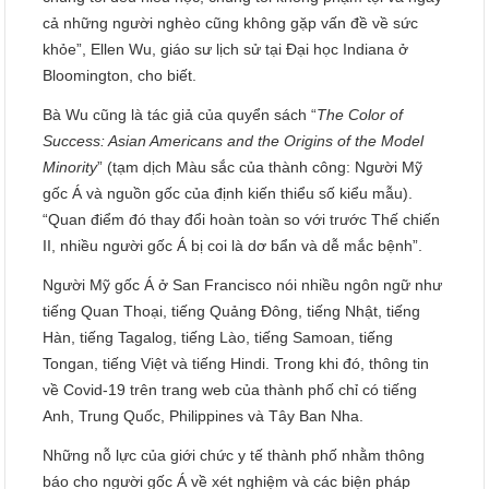
cả những người nghèo cũng không gặp vấn đề về sức
khỏe”, Ellen Wu, giáo sư lịch sử tại Đại học Indiana ở
Bloomington, cho biết.
Bà Wu cũng là tác giả của quyển sách “
The Color of
Success: Asian Americans and the Origins of the Model
Minority
” (tạm dịch Màu sắc của thành công: Người Mỹ
gốc Á và nguồn gốc của định kiến thiểu số kiểu mẫu).
“Quan điểm đó thay đổi hoàn toàn so với trước Thế chiến
II, nhiều người gốc Á bị coi là dơ bẩn và dễ mắc bệnh”.
Người Mỹ gốc Á ở San Francisco nói nhiều ngôn ngữ như
tiếng Quan Thoại, tiếng Quảng Đông, tiếng Nhật, tiếng
Hàn, tiếng Tagalog, tiếng Lào, tiếng Samoan, tiếng
Tongan, tiếng Việt và tiếng Hindi. Trong khi đó, thông tin
về Covid-19 trên trang web của thành phố chỉ có tiếng
Anh, Trung Quốc, Philippines và Tây Ban Nha.
Những nỗ lực của giới chức y tế thành phố nhằm thông
báo cho người gốc Á về xét nghiệm và các biện pháp