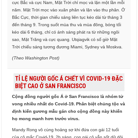
cực Bắc và cực Nam, Mặt Trời chỉ mọc và lặn một lần mỗi
năm. Mặt Trời mọc vào xuân phân và lặn vào thu phân. Ở
Bắc Cực, thời gian chiếu sáng liên tục kéo dài từ tháng 3
đến tháng 9. Trong suốt mùa thu và mùa đông, bóng tối
kéo dài 6 tháng, chỉ có ánh sáng phát ra từ những ngôi
sao, Mặt Trăng và cực quang. Utqiagvik có số giờ Mặt
Trời chiếu sáng tương đương Miami, Sydney và Moskva.
(Theo Washington Post)
TỈ LỆ NGƯỜI GỐC Á CHẾT VÌ COVID-19 ĐẶC
BIỆT CAO Ở SAN FRANCISCO
Cộng đồng người gốc Á ở San Francisco là nhóm tử
vong nhiều nhất do Covid-19. Phân biệt chủng tộc và
định kiến gương mẫu gán cho cộng đồng này khiến
họ mong manh hơn trước virus.
Mandy Rong vô cùng hoảng sợ khi đứa con gái 12 tuổi
của cô mắc Covid-19. 2h sáng, con gái cô vẫn sốt dữ dội