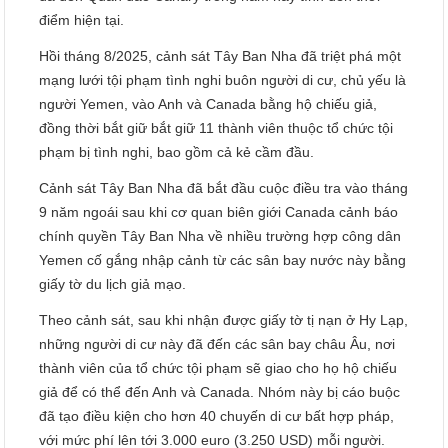
điểm hiện tại.
Hồi tháng 8/2025, cảnh sát Tây Ban Nha đã triệt phá một
mạng lưới tội phạm tình nghi buôn người di cư, chủ yếu là
người Yemen, vào Anh và Canada bằng hộ chiếu giả,
đồng thời bắt giữ bắt giữ 11 thành viên thuộc tổ chức tội
phạm bị tình nghi, bao gồm cả kẻ cầm đầu.
Cảnh sát Tây Ban Nha đã bắt đầu cuộc điều tra vào tháng
9 năm ngoái sau khi cơ quan biên giới Canada cảnh báo
chính quyền Tây Ban Nha về nhiều trường hợp công dân
Yemen cố gắng nhập cảnh từ các sân bay nước này bằng
giấy tờ du lịch giả mạo.
Theo cảnh sát, sau khi nhận được giấy tờ tị nạn ở Hy Lạp,
những người di cư này đã đến các sân bay châu Âu, nơi
thành viên của tổ chức tội phạm sẽ giao cho họ hộ chiếu
giả để có thể đến Anh và Canada. Nhóm này bị cáo buộc
đã tạo điều kiện cho hơn 40 chuyến di cư bất hợp pháp,
với mức phí lên tới 3.000 euro (3.250 USD) mỗi người.