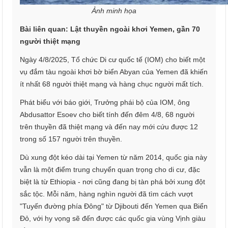
Ảnh minh họa
Bài liên quan: Lật thuyền ngoài khơi Yemen, gần 70
người thiệt mạng
Ngày 4/8/2025, Tổ chức Di cư quốc tế (IOM) cho biết một
vụ đắm tàu ngoài khơi bờ biển Abyan của Yemen đã khiến
ít nhất 68 người thiệt mạng và hàng chục người mất tích.
Phát biểu với báo giới, Trưởng phái bộ của IOM, ông
Abdusattor Esoev cho biết tính đến đêm 4/8, 68 người
trên thuyền đã thiệt mạng và đến nay mới cứu được 12
trong số 157 người trên thuyền.
Dù xung đột kéo dài tại Yemen từ năm 2014, quốc gia này
vẫn là một điểm trung chuyển quan trọng cho di cư, đặc
biệt là từ Ethiopia - nơi cũng đang bị tàn phá bởi xung đột
sắc tộc. Mỗi năm, hàng nghìn người đã tìm cách vượt
"Tuyến đường phía Đông" từ Djibouti đến Yemen qua Biển
Đỏ, với hy vọng sẽ đến được các quốc gia vùng Vịnh giàu