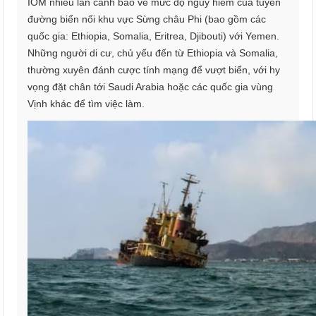
IOM nhiều lần cảnh báo về mức độ nguy hiểm của tuyến
đường biển nối khu vực Sừng châu Phi (bao gồm các
quốc gia: Ethiopia, Somalia, Eritrea, Djibouti) với Yemen.
Những người di cư, chủ yếu đến từ Ethiopia và Somalia,
thường xuyên đánh cược tính mạng để vượt biển, với hy
vọng đặt chân tới Saudi Arabia hoặc các quốc gia vùng
Vịnh khác để tìm việc làm.