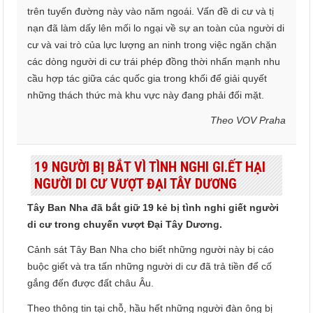
trên tuyến đường này vào năm ngoái. Vấn đề di cư và tị
nạn đã làm dấy lên mối lo ngại về sự an toàn của người di
cư và vai trò của lực lượng an ninh trong việc ngăn chặn
các dòng người di cư trái phép đồng thời nhấn mạnh nhu
cầu hợp tác giữa các quốc gia trong khối để giải quyết
những thách thức mà khu vực này đang phải đối mặt.
Theo VOV Praha
19 NGƯỜI BỊ BẮT VÌ TÌNH NGHI GI.ẾT HẠI
NGƯỜI DI CƯ VƯỢT ĐẠI TÂY DƯƠNG
Tây Ban Nha đã bắt giữ 19 kẻ bị tình nghi giết người
di cư trong chuyến vượt Đại Tây Dương.
Cảnh sát Tây Ban Nha cho biết những người này bị cáo
buộc giết và tra tấn những người di cư đã trả tiền để cố
gắng đến được đất châu Âu.
Theo thông tin tại chỗ, hầu hết những người đàn ông bị