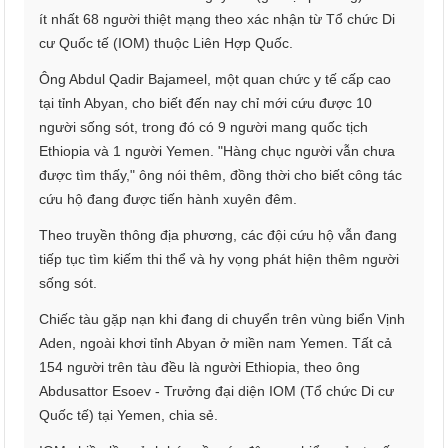
ít nhất 68 người thiệt mạng theo xác nhận từ Tổ chức Di
cư Quốc tế (IOM) thuộc Liên Hợp Quốc.
Ông Abdul Qadir Bajameel, một quan chức y tế cấp cao
tại tỉnh Abyan, cho biết đến nay chỉ mới cứu được 10
người sống sót, trong đó có 9 người mang quốc tịch
Ethiopia và 1 người Yemen. "Hàng chục người vẫn chưa
được tìm thấy," ông nói thêm, đồng thời cho biết công tác
cứu hộ đang được tiến hành xuyên đêm.
Theo truyền thông địa phương, các đội cứu hộ vẫn đang
tiếp tục tìm kiếm thi thể và hy vọng phát hiện thêm người
sống sót.
Chiếc tàu gặp nạn khi đang di chuyển trên vùng biển Vịnh
Aden, ngoài khơi tỉnh Abyan ở miền nam Yemen. Tất cả
154 người trên tàu đều là người Ethiopia, theo ông
Abdusattor Esoev - Trưởng đại diện IOM (Tổ chức Di cư
Quốc tế) tại Yemen, chia sẻ.