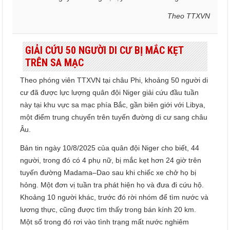
Theo TTXVN
GIẢI CỨU 50 NGƯỜI DI CƯ BỊ MẮC KẸT
TRÊN SA MẠC
Theo phóng viên TTXVN tại châu Phi, khoảng 50 người di
cư đã được lực lượng quân đội Niger giải cứu đầu tuần
này tại khu vực sa mạc phía Bắc, gần biên giới với Libya,
một điểm trung chuyển trên tuyến đường di cư sang châu
Âu.
Bản tin ngày 10/8/2025 của quân đội Niger cho biết, 44
người, trong đó có 4 phụ nữ, bị mắc kẹt hơn 24 giờ trên
tuyến đường Madama–Dao sau khi chiếc xe chở họ bị
hỏng. Một đơn vị tuần tra phát hiện họ và đưa đi cứu hộ.
Khoảng 10 người khác, trước đó rời nhóm để tìm nước và
lương thực, cũng được tìm thấy trong bán kính 20 km.
Một số trong đó rơi vào tình trạng mất nước nghiêm