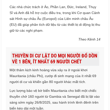
Các nhà chức trách ở Áo, Phần Lan, Đức, Ireland, Thụy
Sĩ và Anh đã hỗ trợ cuộc điều tra, trong khi Cơ quan Cảnh
sát Hình sự châu Âu (Europol) của Liên minh châu Âu
(EU) đã giúp phân tích dữ liệu từ các thiết bị di động bị thu
giữ từ các nghi phạm.
Theo Kênh 14
THUYỀN DI CƯ LẬT DO MỌI NGƯỜI ĐỔ DỒN
VỀ 1 BÊN, ÍT NHẤT 69 NGƯỜI CHẾT
Một thảm kịch kinh hoàng vừa xảy ra ở ngoài khơi
Mauritania (châu Phi), cướp đi sinh mạng của ít nhất 69
người di cư và khiến gần 80 người khác mất tích.
Lực lượng bảo vệ bờ biển Mauritania cho biết một chiếc
thuyền chở 160 người từ Gambia và Senegal đã bị lật vào
sáng sớm ngày 26/8/2025, sau hành trình lênh đênh trên
biển kéo dài một tuần.