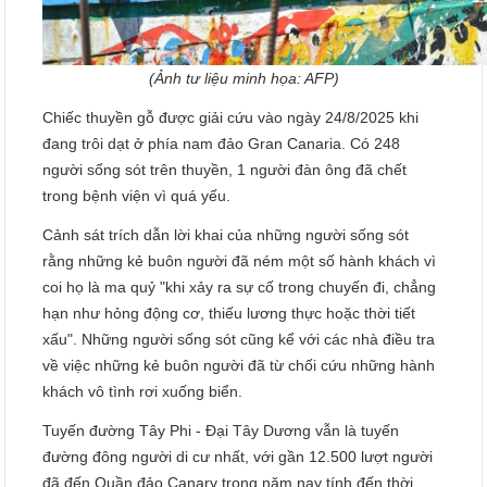
(Ảnh tư liệu minh họa: AFP)
Chiếc thuyền gỗ được giải cứu vào ngày 24/8/2025 khi
đang trôi dạt ở phía nam đảo Gran Canaria. Có 248
người sống sót trên thuyền, 1 người đàn ông đã chết
trong bệnh viện vì quá yếu.
Cảnh sát trích dẫn lời khai của những người sống sót
rằng những kẻ buôn người đã ném một số hành khách vì
coi họ là ma quỷ "khi xảy ra sự cố trong chuyến đi, chẳng
hạn như hỏng động cơ, thiếu lương thực hoặc thời tiết
xấu". Những người sống sót cũng kể với các nhà điều tra
về việc những kẻ buôn người đã từ chối cứu những hành
khách vô tình rơi xuống biển.
Tuyến đường Tây Phi - Đại Tây Dương vẫn là tuyến
đường đông người di cư nhất, với gần 12.500 lượt người
đã đến Quần đảo Canary trong năm nay tính đến thời