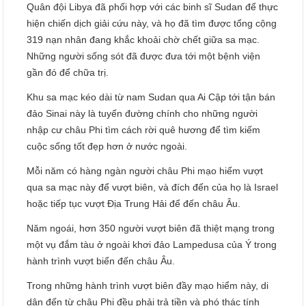
Quân đội Libya đã phối hợp với các binh sĩ Sudan để thực
hiện chiến dịch giải cứu này, và họ đã tìm được tổng cộng
319 nạn nhân đang khắc khoải chờ chết giữa sa mạc.
Những người sống sót đã được đưa tới một bệnh viện
gần đó để chữa trị.
Khu sa mạc kéo dài từ nam Sudan qua Ai Cập tới tận bán
đảo Sinai này là tuyến đường chính cho những người
nhập cư châu Phi tìm cách rời quê hương để tìm kiếm
cuộc sống tốt đẹp hơn ở nước ngoài.
Mỗi năm có hàng ngàn người châu Phi mạo hiểm vượt
qua sa mạc này để vượt biên, và đích đến của họ là Israel
hoặc tiếp tục vượt Địa Trung Hải để đến châu Âu.
Năm ngoái, hơn 350 người vượt biên đã thiệt mạng trong
một vụ đắm tàu ở ngoài khơi đảo Lampedusa của Ý trong
hành trình vượt biển đến châu Âu.
Trong những hành trình vượt biên đầy mạo hiểm này, di
dân đến từ châu Phi đều phải trả tiền và phó thác tính