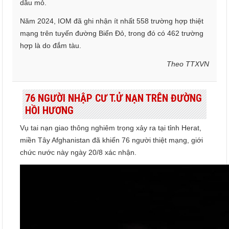
dầu mỏ.
Năm 2024, IOM đã ghi nhận ít nhất 558 trường hợp thiệt
mạng trên tuyến đường Biển Đỏ, trong đó có 462 trường
hợp là do đắm tàu.
Theo TTXVN
76 NGƯỜI NHẬP CƯ T.Ử NẠN TRÊN ĐƯỜNG
HỒI HƯƠNG
Vụ tai nạn giao thông nghiêm trọng xảy ra tại tỉnh Herat,
miền Tây Afghanistan đã khiến 76 người thiệt mạng, giới
chức nước này ngày 20/8 xác nhận.