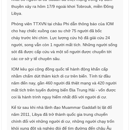
thuyền xảy ra hôm 17/9 ngoài khơi Tobrouk, miền Đông
Libya.
Phóng viên TTXVN tại châu Phi dẫn thông báo của IOM
cho hay chiếc xuồng cao su chở 75 người đã bốc
cháy trước khi chìm. Lực lượng cứu hộ đã giải cứu 24
người, song vẫn còn 1 người mất tích. Những người sống
sót đã được cấp cứu và một số người được chuyển tới
các cơ sở y tế chuyên sâu.
IOM kêu gọi cộng đồng quốc tế hành động khẩn cấp
nhằm chấm dứt thảm kịch di cư trên biển. Tính từ đầu
năm đến nay, gần 460 người đã thiệt mạng và 420 người
mất tích trên tuyến đường biển Địa Trung Hải - vốn được
coi là hành trình nguy hiểm nhất đối với người di cư.
Kể từ sau khi nhà lãnh đạo Muammar Gaddafi bị lật đổ
năm 2011, Libya đã trở thành quốc gia trung chuyển
chính đối với những người di cư, những người chạy trốn
khỏi xung đột và nghèo đói để tìm đường đến châu Âu