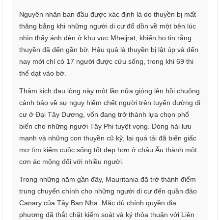
Nguyên nhân ban đầu được xác định là do thuyền bị mất
thăng bằng khi những người di cư đổ dồn về một bên lúc
nhìn thấy ánh đèn ở khu vực Mheijrat, khiến họ tin rằng
thuyền đã đến gần bờ. Hậu quả là thuyền bị lật úp và đến
nay mới chỉ có 17 người được cứu sống, trong khi 69 thi
thể dạt vào bờ.
Thảm kịch đau lòng này một lần nữa gióng lên hồi chuông
cảnh báo về sự nguy hiểm chết người trên tuyến đường di
cư ở Đại Tây Dương, vốn đang trở thành lựa chọn phổ
biến cho những người Tây Phi tuyệt vọng. Dòng hải lưu
mạnh và những con thuyền cũ kỹ, lại quá tải đã biến giấc
mơ tìm kiếm cuộc sống tốt đẹp hơn ở châu Âu thành một
cơn ác mộng đối với nhiều người.
Trong những năm gần đây, Mauritania đã trở thành điểm
trung chuyển chính cho những người di cư đến quần đảo
Canary của Tây Ban Nha. Mặc dù chính quyền địa
phương đã thắt chặt kiểm soát và ký thỏa thuận với Liên