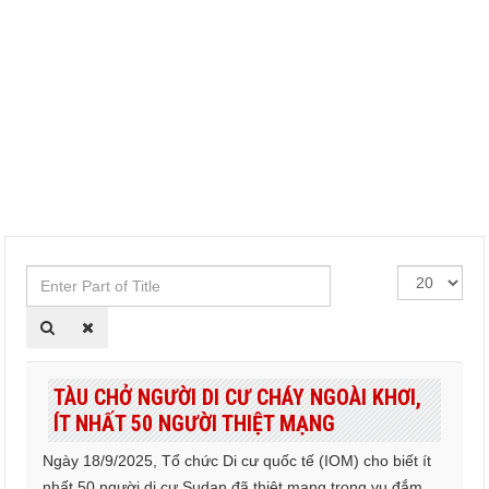
Enter
Hiển
Part
thị
of
#
Title
TÀU CHỞ NGƯỜI DI CƯ CHÁY NGOÀI KHƠI,
ÍT NHẤT 50 NGƯỜI THIỆT MẠNG
Ngày 18/9/2025, Tổ chức Di cư quốc tế (IOM) cho biết ít
nhất 50 người di cư Sudan đã thiệt mạng trong vụ đắm