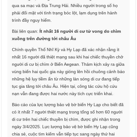
qua sa mạc và Địa Trung Hải. Nhiều người trong số họ
phải đối mặt với tình trạng bóc lột, lạm dụng trên hành
trình đầy nguy hiểm.
Bài liên quan:
Ít nhất 16 người di cư tử vong do chìm
xuồng trên đường tới châu Âu
Chính quyền Thổ Nhĩ Kỳ và Hy Lạp đã xác nhận rằng ít
nhất 16 người đã thiệt mạng sau khi hai chiếc thuyền chở
người di cư bị chìm ở Biển Aegean. Thảm kịch xảy ra giữa
vùng biển hai quốc gia này gióng lên hồi chuông cảnh báo
những hệ lụy tiềm ẩn từ những làn sóng di cư đang tiếp
tục gia tăng tới châu Âu. Hiện tại, công tác cứu hộ cứu
nạn vẫn đang được hai nước này tích cực triển khai.
Báo cáo của lực lượng bảo vệ bờ biển Hy Lạp cho biết đã
có ít nhất 7 người thiệt mạng trong tổng số hơn 60 người
di cư trên hai chiếc thuyền bị chìm, được ghi nhận trong
ngày 3/4/2025. Lực lượng bảo vệ bờ biển Hy Lạp cũng
chia sẻ, cuộc tìm kiếm vẫn tiếp tục sang ngày thứ hai