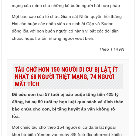
mạng của mình cho những kẻ buôn người bất hợp pháp.
Một báo cáo của tổ chức Giám sát Nhân quyền hồi tháng
Hai cáo buộc các nhân viên an ninh Ai Cập và Sudan
đồng lõa với bọn buôn người có hành vi bắt cóc đòi tiền
chuộc hoặc tra tấn những người vượt biên.
Theo TTXVN
TÀU CHỞ HƠN 150 NGƯỜI DI CƯ BỊ LẬT, ÍT
NHẤT 68 NGƯỜI THIỆT MẠNG, 74 NGƯỜI
MẤT TÍCH
Để cứu con trai 57 tuổi bị cáo buộc tống tiền 425 tỷ
đồng, bà cụ 90 tuổi tự học luật qua sách và đích thân
bào chữa cho con, bị tăng huyết áp vẫn không rời
tòa.
Một chiếc tàu chở theo 154 người di cư đã bị lật ngoài
khơi bờ biển Yemen vào ngày 3/8 (giờ địa phương) khiến