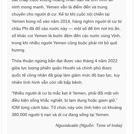
ninh mong manh, Yemen vẫn là điểm đến và trung
chuyển cho người di cư. Kể từ khi cuộc nội chiến tại
Yemen bùng nổ vào năm 2014, hàng nghìn người di cư từ
châu Phi đã đổ vào nước này — một số để tìm nơi trú ẩn,
số khác coi Yemen là bước đệm đến các nước vùng Vịnh,
trong khi nhiều người Yemen cũng buộc phải rời bỏ quê
hương.
Thỏa thuận ngừng bắn đạt được vào tháng 4 năm 2022
giữa lực lượng phiến quân Houthi và chính phủ được
quốc tế công nhận đã giúp làm giảm mức độ bạo lực, tuy
nhiên tình hình vẫn còn rất bấp bênh.
“Nhiều người di cư bị mắc kẹt ở Yemen, phải đối mặt với
điều kiện sống khắc nghiệt, bị lạm dụng hoặc giam giữ,”
IOM từng cảnh báo. Tổ chức này ước tính hiện có khoảng
380.000 người tị nạn và di cư đang sống tại Yemen.
Nguoiduatin (Nguồn: Time of India)