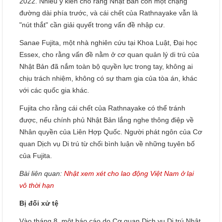
2022. Nhiều ý kiến cho rằng Nhật Bản còn một chặng
đường dài phía trước, và cái chết của Rathnayake vẫn là
"nút thắt" cần giải quyết trong vấn đề nhập cư.
Sanae Fujita, một nhà nghiên cứu tại Khoa Luật, Đại học
Essex, cho rằng vấn đề nằm ở cơ quan quản lý di trú của
Nhật Bản đã nắm toàn bộ quyền lực trong tay, không ai
chịu trách nhiệm, không có sự tham gia của tòa án, khác
với các quốc gia khác.
Fujita cho rằng cái chết của Rathnayake có thể tránh
được, nếu chính phủ Nhật Bản lắng nghe thông điệp về
Nhân quyền của Liên Hợp Quốc. Người phát ngôn của Cơ
quan Dịch vụ Di trú từ chối bình luận về những tuyên bố
của Fujita.
Bài liên quan:
Nhật xem xét cho lao động Việt Nam ở lại
vô thời hạn
Bị đối xử tệ
Vào tháng 8, một báo cáo do Cơ quan Dịch vụ Di trú Nhật