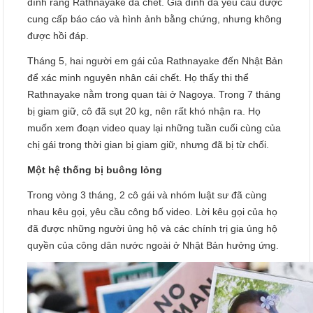
đình rằng Rathnayake đã chết. Gia đình đã yêu cầu được
cung cấp báo cáo và hình ảnh bằng chứng, nhưng không
được hồi đáp.
Tháng 5, hai người em gái của Rathnayake đến Nhật Bản
để xác minh nguyên nhân cái chết. Họ thấy thi thể
Rathnayake nằm trong quan tài ở Nagoya. Trong 7 tháng
bị giam giữ, cô đã sụt 20 kg, nên rất khó nhận ra. Họ
muốn xem đoạn video quay lại những tuần cuối cùng của
chị gái trong thời gian bị giam giữ, nhưng đã bị từ chối.
Một hệ thống bị buông lỏng
Trong vòng 3 tháng, 2 cô gái và nhóm luật sư đã cùng
nhau kêu gọi, yêu cầu công bố video. Lời kêu gọi của họ
đã được những người ủng hộ và các chính trị gia ủng hộ
quyền của công dân nước ngoài ở Nhật Bản hưởng ứng.