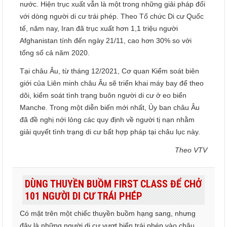
nước. Hiện trục xuất vẫn là một trong những giải pháp đối
với dòng người di cư trái phép. Theo Tổ chức Di cư Quốc
tế, năm nay, Iran đã trục xuất hơn 1,1 triệu người
Afghanistan tính đến ngày 21/11, cao hơn 30% so với
tổng số cả năm 2020.
Tại châu Âu, từ tháng 12/2021, Cơ quan Kiểm soát biên
giới của Liên minh châu Âu sẽ triển khai máy bay để theo
dõi, kiểm soát tình trạng buôn người di cư ở eo biển
Manche. Trong một diễn biến mới nhất, Ủy ban châu Âu
đã đề nghị nới lỏng các quy định về người tị nạn nhằm
giải quyết tình trạng di cư bất hợp pháp tại châu lục này.
Theo VTV
DÙNG THUYỀN BUỒM FIRST CLASS ĐỂ CHỞ
101 NGƯỜI DI CƯ TRÁI PHÉP
Có mặt trên một chiếc thuyền buồm hạng sang, nhưng
đây là những người di cư vượt biển trái phép vào châu