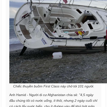
Chiếc thuyền buồm First Class này chở tới 101 người.
Anh Hamid - Người di cư Afghanistan chia sẻ:
"4,5 ngày
đầu chúng tôi có nước uống, ít thôi, nhưng 2 ngày cuối chỉ
có cách lấy nước biển, cho ít đường vào để khử bớt mặn