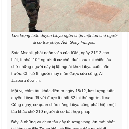
Lực lượng tuần duyên Libya ngăn chặn một tàu chở người
di cư trái phép. Ảnh Getty Images.
Safa Msehli, phát ngôn viên của IOM, ngày 21/12 cho
biết, ít nhất 102 người di cư chết đuối sau khi chiếc tàu
chở những người này bị lật ngoài khơi Libya cuối tuần
trước. Chỉ có 8 người may mắn được cứu sống, Al
Jazeera đưa tin.
Một vụ chìm tàu khác diễn ra ngày 18/12, lực lượng tuần
duyên Libya đã vớt được ít nhất 62 thi thể người di cư.
Cùng ngày, cơ quan chức năng Libya cũng phát hiện một
tàu khác chở 210 người di cư bất hợp pháp.
Đây là những vụ chìm tàu gây thương vong lớn mới nhất
tại khu vực Địa Trung Hải, có liên quan đến người di