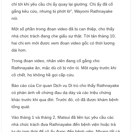
chỉ tới khi yêu cầu chị ấy quay lại giường. Chị ấy đã cố
gắng kêu cứu, nhưng bị phớt lờ", Wayomi Rathnayake
nói.
Một số phần trong đoạn video đã bị can thiệp, cho thấy
nhà chức trách đang che giấu sự thật. Tới tận tháng 10,
hai chị em mới được xem đoạn video gốc có thời lượng
dài hơn.
Trong đoạn video, nhân viên đang cố gắng cho
Rathnayake ăn, mặc dù cô bị nôn ói. Một ngày trước khi
cô chết, họ không hề gọi cấp cứu.
Báo cáo của Cơ quan Dịch vụ Di trú cho thấy Rathnayake
có phản ánh về chứng đau dạ dày và các triệu chứng
khác trước khi qua đời. Trước đó, cô đã được khám bệnh
tổng quát.
Vào tháng 1 và tháng 2, Matsui đã liên tục yêu cầu các
nhà chức trách đưa Rathnayake đến bệnh viện hoặc trả
tự do tạm thời để cô ấy được đến bệnh viện. Nhưng tất cả