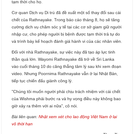
tạm thời cho họ.
Cơ quan Dịch vụ Di trú đã đề xuất một số thay đổi sau cái
chết của Rathnayake. Trong báo cáo tháng 8, họ sẽ tăng
cường dịch vụ chăm sóc y tế tại các cơ sở giam giữ người
nhập cư, cho phép người bị bệnh được tạm thời trả tự do
và trình bày kế hoạch đánh giá hành vi của các nhân viên.
Đối với nhà Rathnayake, sự việc này đã tạo áp lực tinh
thần quá lớn. Wayomi Rathnayake đã trở về Sri Lanka
vào cuối tháng 10 do căng thẳng tâm lý sau khi xem đoạn
video. Nhưng Poornima Rathnayake vẫn ở lại Nhật Bản,
tiếp tục chiến đấu giành công lý.
"Chúng tôi muốn người phải chịu trách nhiệm với cái chết
của Wishma phải bước ra và hy vọng điều này không bao
giờ xảy ra thêm với ai nữa", cô nói.
Bài liên quan:
Nhật xem xét cho lao động Việt Nam ở lại
vô thời hạn