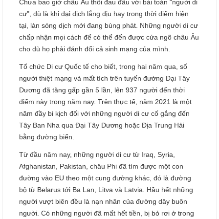
Chưa bao giờ châu Âu thôi đau đầu với bài toán "người di
cư", dù là khi đại dịch lắng dịu hay trong thời điểm hiện
tại, làn sóng dịch mới đang bùng phát. Những người di cư
chấp nhận mọi cách để có thể đến được cửa ngõ châu Âu
cho dù họ phải đánh đổi cả sinh mạng của mình.
Tổ chức Di cư Quốc tế cho biết, trong hai năm qua, số
người thiệt mạng và mất tích trên tuyến đường Đại Tây
Dương đã tăng gấp gần 5 lần, lên 937 người đến thời
điểm này trong năm nay. Trên thực tế, năm 2021 là một
năm đầy bi kịch đối với những người di cư cố gắng đến
Tây Ban Nha qua Đại Tây Dương hoặc Địa Trung Hải
bằng đường biển.
Từ đầu năm nay, những người di cư từ Iraq, Syria,
Afghanistan, Pakistan, châu Phi đã tìm được một con
đường vào EU theo một cung đường khác, đó là đường
bộ từ Belarus tới Ba Lan, Litva và Latvia. Hầu hết những
người vượt biên đều là nạn nhân của đường dây buôn
người. Có những người đã mất hết tiền, bị bỏ rơi ở trong