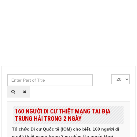
Enter
Hiển
Part
thị
of
#
Title
160 NGƯỜI DI CƯ THIỆT MẠNG TẠI ĐỊA
TRUNG HẢI TRONG 2 NGÀY
Tổ chức Di cư Quốc tế (IOM) cho biết, 160 người di
cư đã thiệt mạng trong 2 vụ chìm tàu ngoài khơi