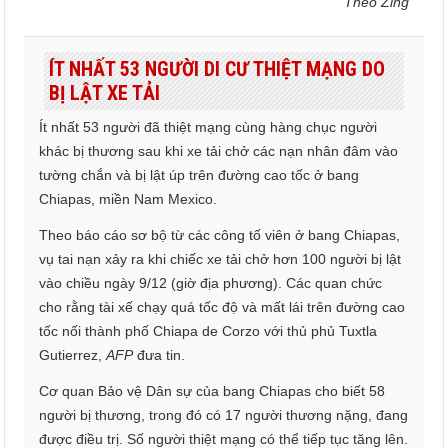
Theo Zing
ÍT NHẤT 53 NGƯỜI DI CƯ THIỆT MẠNG DO
BỊ LẬT XE TẢI
Ít nhất 53 người đã thiệt mạng cùng hàng chục người
khác bị thương sau khi xe tải chở các nạn nhân đâm vào
tường chắn và bị lật úp trên đường cao tốc ở bang
Chiapas, miền Nam Mexico.
Theo báo cáo sơ bộ từ các công tố viên ở bang Chiapas,
vụ tai nạn xảy ra khi chiếc xe tải chở hơn 100 người bị lật
vào chiều ngày 9/12 (giờ địa phương). Các quan chức
cho rằng tài xế chạy quá tốc độ và mất lái trên đường cao
tốc nối thành phố Chiapa de Corzo với thủ phủ Tuxtla
Gutierrez,
AFP
đưa tin.
Cơ quan Bảo vệ Dân sự của bang Chiapas cho biết 58
người bị thương, trong đó có 17 người thương nặng, đang
được điều trị. Số người thiệt mạng có thể tiếp tục tăng lên.