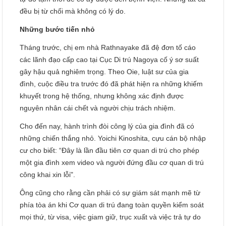
đều bị từ chối mà không có lý do.
Những bước tiến nhỏ
Tháng trước, chị em nhà Rathnayake đã đệ đơn tố cáo
các lãnh đạo cấp cao tại Cục Di trú Nagoya cố ý sơ suất
gây hậu quả nghiêm trọng. Theo Oie, luật sư của gia
đình, cuộc điều tra trước đó đã phát hiện ra những khiếm
khuyết trong hệ thống, nhưng không xác định được
nguyên nhân cái chết và người chịu trách nhiệm.
Cho đến nay, hành trình đòi công lý của gia đình đã có
những chiến thắng nhỏ. Yoichi Kinoshita, cựu cán bộ nhập
cư cho biết: “Đây là lần đầu tiên cơ quan di trú cho phép
một gia đình xem video và người đứng đầu cơ quan di trú
công khai xin lỗi".
Ông cũng cho rằng cần phải có sự giám sát mạnh mẽ từ
phía tòa án khi Cơ quan di trú đang toàn quyền kiểm soát
mọi thứ, từ visa, việc giam giữ, trục xuất và việc trả tự do