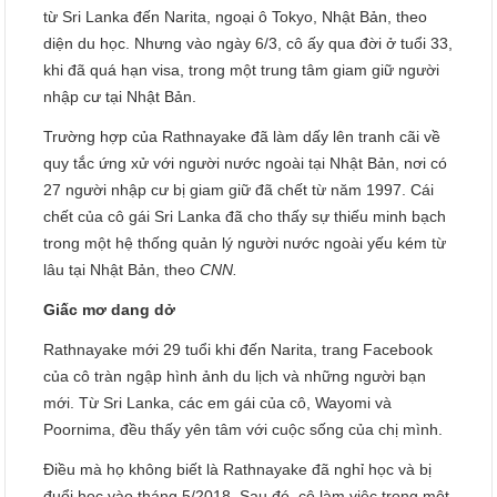
từ Sri Lanka đến Narita, ngoại ô Tokyo, Nhật Bản, theo
diện du học. Nhưng vào ngày 6/3, cô ấy qua đời ở tuổi 33,
khi đã quá hạn visa, trong một trung tâm giam giữ người
nhập cư tại Nhật Bản.
Trường hợp của Rathnayake đã làm dấy lên tranh cãi về
quy tắc ứng xử với người nước ngoài tại Nhật Bản, nơi có
27 người nhập cư bị giam giữ đã chết từ năm 1997. Cái
chết của cô gái Sri Lanka đã cho thấy sự thiếu minh bạch
trong một hệ thống quản lý người nước ngoài yếu kém từ
lâu tại Nhật Bản, theo
CNN.
Giấc mơ dang dở
Rathnayake mới 29 tuổi khi đến Narita, trang Facebook
của cô tràn ngập hình ảnh du lịch và những người bạn
mới. Từ Sri Lanka, các em gái của cô, Wayomi và
Poornima, đều thấy yên tâm với cuộc sống của chị mình.
Điều mà họ không biết là Rathnayake đã nghỉ học và bị
đuổi học vào tháng 5/2018. Sau đó, cô làm việc trong một