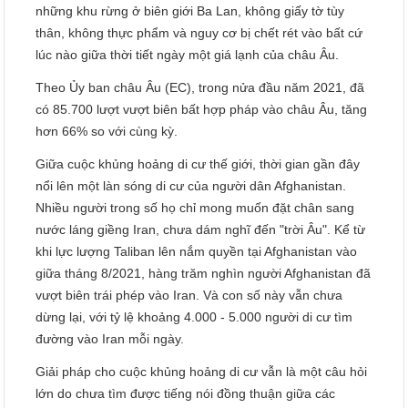
những khu rừng ở biên giới Ba Lan, không giấy tờ tùy
thân, không thực phẩm và nguy cơ bị chết rét vào bất cứ
lúc nào giữa thời tiết ngày một giá lạnh của châu Âu.
Theo Ủy ban châu Âu (EC), trong nửa đầu năm 2021, đã
có 85.700 lượt vượt biên bất hợp pháp vào châu Âu, tăng
hơn 66% so với cùng kỳ.
Giữa cuộc khủng hoảng di cư thế giới, thời gian gần đây
nổi lên một làn sóng di cư của người dân Afghanistan.
Nhiều người trong số họ chỉ mong muốn đặt chân sang
nước láng giềng Iran, chưa dám nghĩ đến "trời Âu". Kể từ
khi lực lượng Taliban lên nắm quyền tại Afghanistan vào
giữa tháng 8/2021, hàng trăm nghìn người Afghanistan đã
vượt biên trái phép vào Iran. Và con số này vẫn chưa
dừng lại, với tỷ lệ khoảng 4.000 - 5.000 người di cư tìm
đường vào Iran mỗi ngày.
Giải pháp cho cuộc khủng hoảng di cư vẫn là một câu hỏi
lớn do chưa tìm được tiếng nói đồng thuận giữa các