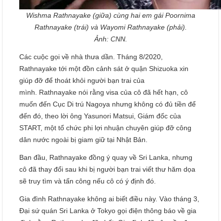
Wishma Rathnayake (giữa) cùng hai em gái Poornima
Rathnayake (trái) và Wayomi Rathnayake (phải).
Ảnh:
CNN.
Các cuộc gọi về nhà thưa dần. Tháng 8/2020,
Rathnayake tới một đồn cảnh sát ở quận Shizuoka xin
giúp đỡ để thoát khỏi người bạn trai của
mình. Rathnayake nói rằng visa của cô đã hết hạn, cô
muốn đến Cục Di trú Nagoya nhưng không có đủ tiền để
đến đó, theo lời ông Yasunori Matsui, Giám đốc của
START, một tổ chức phi lợi nhuận chuyên giúp đỡ công
dân nước ngoài bị giam giữ tại Nhật Bản.
Ban đầu, Rathnayake đồng ý quay về Sri Lanka, nhưng
cô đã thay đổi sau khi bị người bạn trai viết thư hăm dọa
sẽ truy tìm và tấn công nếu cô có ý định đó.
Gia đình Rathnayake không ai biết điều này. Vào tháng 3,
Đại sứ quán Sri Lanka ở Tokyo gọi điện thông báo về gia