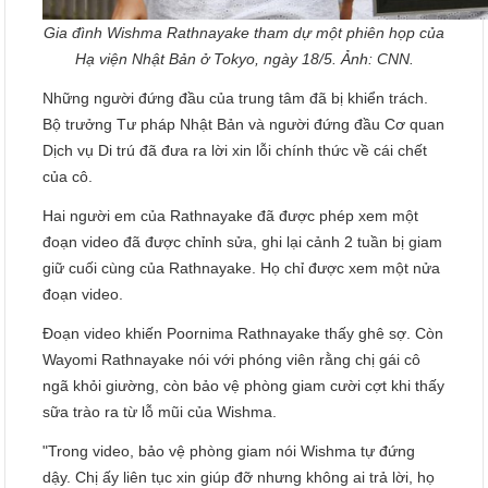
Gia đình Wishma Rathnayake tham dự một phiên họp của
Hạ viện Nhật Bản ở Tokyo, ngày 18/5. Ảnh: CNN.
Những người đứng đầu của trung tâm đã bị khiển trách.
Bộ trưởng Tư pháp Nhật Bản và người đứng đầu Cơ quan
Dịch vụ Di trú đã đưa ra lời xin lỗi chính thức về cái chết
của cô.
Hai người em của Rathnayake đã được phép xem một
đoạn video đã được chỉnh sửa, ghi lại cảnh 2 tuần bị giam
giữ cuối cùng của Rathnayake. Họ chỉ được xem một nửa
đoạn video.
Đoạn video khiến Poornima Rathnayake thấy ghê sợ. Còn
Wayomi Rathnayake nói với phóng viên rằng chị gái cô
ngã khỏi giường, còn bảo vệ phòng giam cười cợt khi thấy
sữa trào ra từ lỗ mũi của Wishma.
"Trong video, bảo vệ phòng giam nói Wishma tự đứng
dậy. Chị ấy liên tục xin giúp đỡ nhưng không ai trả lời, họ