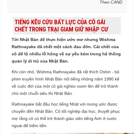
Theo CAND
TIẾNG KÊU CỨU BẤT LỰC CỦA CÔ GÁI
CHẾT TRONG TRẠI GIAM GIỮ NHẬP CƯ
Tới Nhật Bản để thực hiện ước mơ nhưng Wishma
Rathnayake đã chết một cách đau đớn. Cái chết của
cô để lộ nhiều lỗ hổng về sự yếu kém trong hệ thống
quản lý di trú của Nhật Bản.
Khi còn nhỏ, Wishma Rathnayake đã rất thích
Oshin
- bộ
phim truyền hình Nhật Bản nổi tiếng những năm 1980 kể
về cuộc đời của một cô gái nghèo vươn lên để trở thành
chủ một chuỗi siêu thị Nhật Bản.
Rathnayake bắt đầu học tiếng Nhật với mong ước được
chuyển đến Nhật Bản. Cô tốt nghiệp đại học, thuyết phục
mẹ rằng cô có thể trở thành giáo viên tiếng Anh ở nước
ngoài để kiếm tiền.