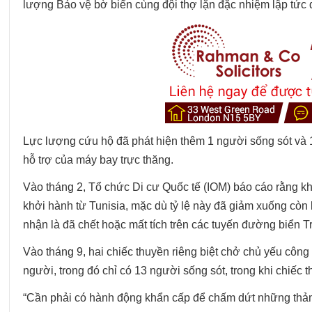
lượng Bảo vệ bờ biển cùng đội thợ lặn đặc nhiệm lập tức
Lực lượng cứu hộ đã phát hiện thêm 1 người sống sót và 1
hỗ trợ của máy bay trực thăng.
Vào tháng 2, Tổ chức Di cư Quốc tế (IOM) báo cáo rằng 
khởi hành từ Tunisia, mặc dù tỷ lệ này đã giảm xuống c
nhận là đã chết hoặc mất tích trên các tuyến đường biển 
Vào tháng 9, hai chiếc thuyền riêng biệt chở chủ yếu công
người, trong đó chỉ có 13 người sống sót, trong khi chiếc 
“Cần phải có hành động khẩn cấp để chấm dứt những thảm