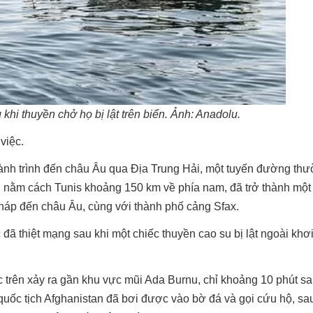
khi thuyền chở họ bị lật trên biển. Ảnh: Anadolu.
việc.
 hành trình đến châu Âu qua Địa Trung Hải, một tuyến đường t
 nằm cách Tunis khoảng 150 km về phía nam, đã trở thành một 
háp đến châu Âu, cùng với thành phố cảng Sfax.
 đã thiệt mạng sau khi một chiếc thuyền cao su bị lật ngoài khơ
 trên xảy ra gần khu vực mũi Ada Burnu, chỉ khoảng 10 phút sa
 quốc tịch Afghanistan đã bơi được vào bờ đá và gọi cứu hộ, sa