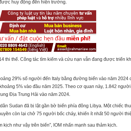
 được huy động đến hiện trường.
4 thi thể. Công tác tìm kiếm và cứu nạn vẫn đang được triển kh
khoảng 29% số người đến Italy bằng đường biển vào năm 2024 c
òn khoảng 5% vào đầu năm 2025. Theo cơ quan này, 1.842 ngườ
Trung Địa Trung Hải vào năm 2024.
 dân Sudan đã bị lật gần bờ biển phía đông Libya. Một chiếc t
thuyền còn lại chở 75 người bốc cháy, khiến ít nhất 50 người thi
 kịch như vậy trên biển”, IOM nhấn mạnh sau thảm kịch.