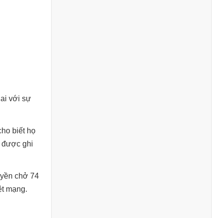
ai với sự
ho biết họ
i được ghi
huyền chở 74
ệt mạng.