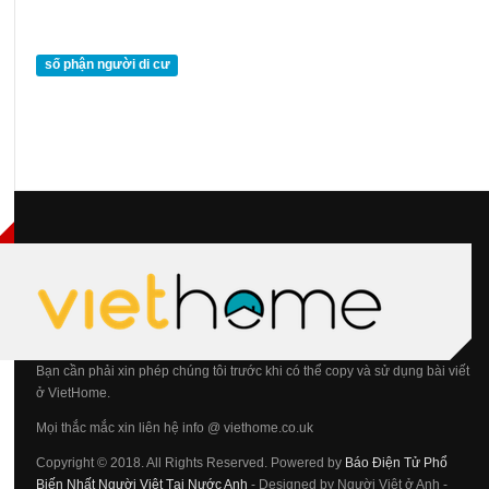
số phận người di cư
Bạn cần phải xin phép chúng tôi trước khi có thể copy và sử dụng bài viết
ở VietHome.
Mọi thắc mắc xin liên hệ info @ viethome.co.uk
Copyright © 2018. All Rights Reserved. Powered by
Báo Điện Tử Phổ
Biến Nhất Người Việt Tại Nước Anh
- Designed by Người Việt ở Anh -