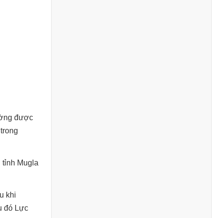
hường được
trong
i tỉnh Mugla
u khi
u đó Lực