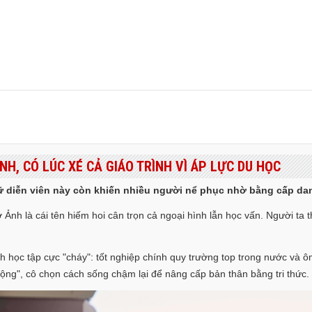
H, CÓ LÚC XÉ CẢ GIÁO TRÌNH VÌ ÁP LỰC DU HỌC
ữ diễn viên này còn khiến nhiều người nể phục nhờ bằng cấp danh
Ảnh là cái tên hiếm hoi cân trọn cả ngoại hình lẫn học vấn. Người ta 
h học tập cực "cháy": tốt nghiệp chính quy trường top trong nước và ôm
ng", cô chọn cách sống chậm lại để nâng cấp bản thân bằng tri thức.