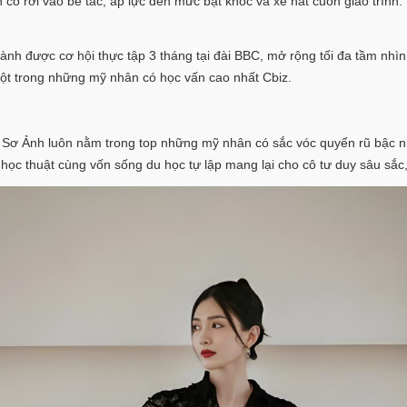
ô rơi vào bế tắc, áp lực đến mức bật khóc và xé nát cuốn giáo trình. 
ành được cơ hội thực tập 3 tháng tại đài BBC, mở rộng tối đa tầm nhìn
một trong những mỹ nhân có học vấn cao nhất Cbiz.
 Sơ Ảnh luôn nằm trong top những mỹ nhân có sắc vóc quyến rũ bậc n
 học thuật cùng vốn sống du học tự lập mang lại cho cô tư duy sâu sắc