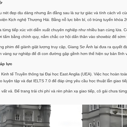
gờ
 nét đẹp dịu dàng nhưng ẩn đằng sau là sự tự giác và tính cách vô c
viện Kịch nghệ Thượng Hải. Bằng nỗ lực bền bỉ, cô trúng tuyển khóa 
từng tiếp xúc với diễn xuất chuyên nghiệp như nhiều bạn cùng lứa. Cô 
ới tấm bằng chính quy, nắm chắc cơ hội dấn thân vào showbiz để sớm t
g phim để giành giật lượng truy cập, Giang Sơ Ảnh lại đưa ra quyết đ
 vàng sự nghiệp để đi con đường gập gềnh hơn thể hiện sự bản lĩnh và
 áp lực
inh tế Truyền thông tại Đại học East Anglia (UEA). Việc học hoàn to
 luyện tập và đạt IELTS 7.0 để đáp ứng yêu cầu học thuật lẫn giao tiế
vất vả. Để trang trải chi phí và rèn phản xạ giao tiếp, cô gái chưa từ