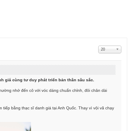
Hiển
20
thị
#
 giá cùng tư duy phát triển bản thân sâu sắc.
thường nhớ đến cô với vóc dáng chuẩn chỉnh, đôi chân dài
 tiếp bằng thạc sĩ danh giá tại Anh Quốc. Thay vì vội vã chạy