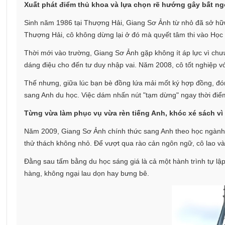
Xuất phát điểm thủ khoa và lựa chọn rẽ hướng gây bất n
Sinh năm 1986 tại Thượng Hải, Giang Sơ Ảnh từ nhỏ đã sở hữu
Thượng Hải, cô không dừng lại ở đó mà quyết tâm thi vào Học 
Thời mới vào trường, Giang Sơ Ảnh gặp không ít áp lực vì chưa 
dáng điệu cho đến tư duy nhập vai. Năm 2008, cô tốt nghiệp v
Thế nhưng, giữa lúc bạn bè đồng lứa mải mốt ký hợp đồng, đón
sang Anh du học. Việc dám nhấn nút "tạm dừng" ngay thời điểm
Từng vừa làm phục vụ vừa rèn tiếng Anh, khóc xé sách vì
Năm 2009, Giang Sơ Ảnh chính thức sang Anh theo học ngành K
thử thách không nhỏ. Để vượt qua rào cản ngôn ngữ, cô lao vào
Đằng sau tấm bằng du học sáng giá là cả một hành trình tự lập 
hàng, không ngại lau dọn hay bưng bê.