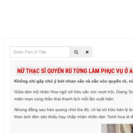
Enter
Part
of
NỮ THẠC SĨ QUYẾN RŨ TỪNG LÀM PHỤC VỤ Ở AN
Title
Không chỉ gây chú ý bởi nhan sắc và sắc vóc quyến rũ, n
Giữa dàn mỹ nhân Hoa ngữ sở hữu sắc vóc vượt trội, Giang Sơ 
miên man cùng thần thái thanh lịch mỗi lần xuất hiện.
Nhưng đằng sau hào quang chói lóa đó, cô lại sở hữu bản lý lịc
theo ánh đèn sân khấu hay chấp nhận nhãn dán "bình hoa di độ