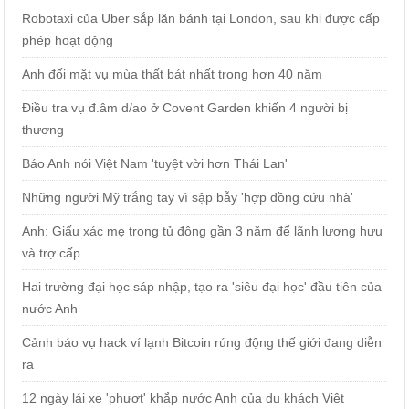
Robotaxi của Uber sắp lăn bánh tại London, sau khi được cấp
phép hoạt động
Anh đối mặt vụ mùa thất bát nhất trong hơn 40 năm
Điều tra vụ đ.âm d/ao ở Covent Garden khiến 4 người bị
thương
Báo Anh nói Việt Nam 'tuyệt vời hơn Thái Lan'
Những người Mỹ trắng tay vì sập bẫy 'hợp đồng cứu nhà'
Anh: Giấu xác mẹ trong tủ đông gần 3 năm để lãnh lương hưu
và trợ cấp
Hai trường đại học sáp nhập, tạo ra 'siêu đại học' đầu tiên của
nước Anh
Cảnh báo vụ hack ví lạnh Bitcoin rúng động thế giới đang diễn
ra
12 ngày lái xe 'phượt' khắp nước Anh của du khách Việt