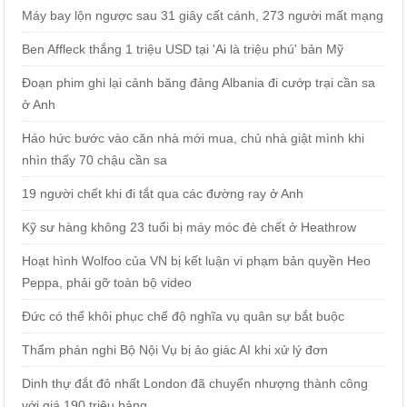
Máy bay lộn ngược sau 31 giây cất cánh, 273 người mất mạng
Ben Affleck thắng 1 triệu USD tại 'Ai là triệu phú' bản Mỹ
Đoạn phim ghi lại cảnh băng đảng Albania đi cướp trại cần sa
ở Anh
Háo hức bước vào căn nhà mới mua, chủ nhà giật mình khi
nhìn thấy 70 chậu cần sa
19 người chết khi đi tắt qua các đường ray ở Anh
Kỹ sư hàng không 23 tuổi bị máy móc đè chết ở Heathrow
Hoạt hình Wolfoo của VN bị kết luận vi phạm bản quyền Heo
Peppa, phải gỡ toàn bộ video
Đức có thể khôi phục chế độ nghĩa vụ quân sự bắt buộc
Thẩm phán nghi Bộ Nội Vụ bị ảo giác AI khi xử lý đơn
Dinh thự đắt đỏ nhất London đã chuyển nhượng thành công
với giá 190 triệu bảng