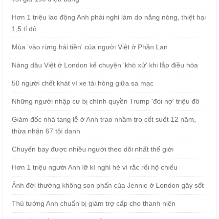
Hơn 1 triệu lao động Anh phải nghỉ làm do nắng nóng, thiệt hại
1,5 tỉ đô
Mùa 'vào rừng hái tiền' của người Việt ở Phần Lan
Nàng dâu Việt ở London kể chuyện 'khó xử' khi lắp điều hòa
50 người chết khát vì xe tải hỏng giữa sa mạc
Những người nhập cư bị chính quyền Trump 'đòi nợ' triệu đô
Giám đốc nhà tang lễ ở Anh trao nhầm tro cốt suốt 12 năm,
thừa nhận 67 tội danh
Chuyến bay được nhiều người theo dõi nhất thế giới
Hơn 1 triệu người Anh lỡ kì nghỉ hè vì rắc rối hộ chiếu
Ảnh đời thường không son phấn của Jennie ở London gây sốt
Thủ tướng Anh chuẩn bị giảm trợ cấp cho thanh niên