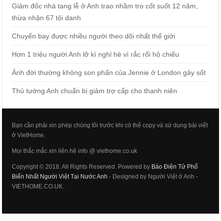
Giám đốc nhà tang lễ ở Anh trao nhầm tro cốt suốt 12 năm,
thừa nhận 67 tội danh
Chuyến bay được nhiều người theo dõi nhất thế giới
Hơn 1 triệu người Anh lỡ kì nghỉ hè vì rắc rối hộ chiếu
Ảnh đời thường không son phấn của Jennie ở London gây sốt
Thủ tướng Anh chuẩn bị giảm trợ cấp cho thanh niên
Bạn cần phải xin phép chúng tôi trước khi có thể copy và sử dụng bài viết
ở VietHome.
Mọi thắc mắc xin liên hệ info @ viethome.co.uk
Copyright © 2018. All Rights Reserved. Powered by
Báo Điện Tử Phổ
Biến Nhất Người Việt Tại Nước Anh
- Designed by Người Việt ở Anh -
VIETHOME.CO.UK.