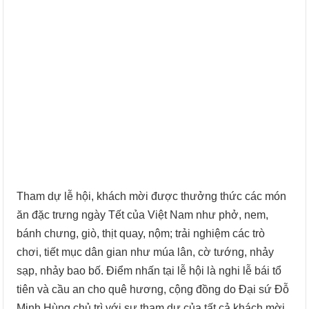
Tham dự lễ hội, khách mời được thưởng thức các món
ăn đặc trưng ngày Tết của Việt Nam như phở, nem,
bánh chưng, giò, thịt quay, nộm; trải nghiệm các trò
chơi, tiết mục dân gian như múa lân, cờ tướng, nhảy
sạp, nhảy bao bố. Điểm nhấn tại lễ hội là nghi lễ bái tổ
tiên và cầu an cho quê hương, cộng đồng do Đại sứ Đỗ
Minh Hùng chủ trì với sự tham dự của tất cả khách mời