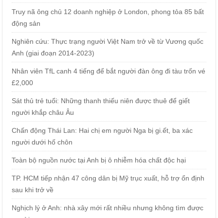
Truy nã ông chủ 12 doanh nghiệp ở London, phong tỏa 85 bất
động sản
Nghiên cứu: Thực trạng người Việt Nam trở về từ Vương quốc
Anh (giai đoạn 2014-2023)
Nhân viên TfL canh 4 tiếng để bắt người đàn ông đi tàu trốn vé
£2,000
Sát thủ trẻ tuổi: Những thanh thiếu niên được thuê để giết
người khắp châu Âu
Chấn động Thái Lan: Hai chị em người Nga bị gi.ết, ba xác
người dưới hố chôn
Toàn bộ nguồn nước tại Anh bị ô nhiễm hóa chất độc hại
TP. HCM tiếp nhận 47 công dân bị Mỹ trục xuất, hỗ trợ ổn định
sau khi trở về
Nghịch lý ở Anh: nhà xây mới rất nhiều nhưng không tìm được