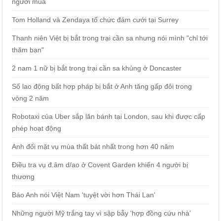
người mua
Tom Holland và Zendaya tổ chức đám cưới tại Surrey
Thanh niên Việt bị bắt trong trại cần sa nhưng nói mình "chỉ tới
thăm bạn"
2 nam 1 nữ bị bắt trong trại cần sa khủng ở Doncaster
Số lao động bất hợp pháp bị bắt ở Anh tăng gấp đôi trong
vòng 2 năm
Robotaxi của Uber sắp lăn bánh tại London, sau khi được cấp
phép hoạt động
Anh đối mặt vụ mùa thất bát nhất trong hơn 40 năm
Điều tra vụ đ.âm d/ao ở Covent Garden khiến 4 người bị
thương
Báo Anh nói Việt Nam 'tuyệt vời hơn Thái Lan'
Những người Mỹ trắng tay vì sập bẫy 'hợp đồng cứu nhà'