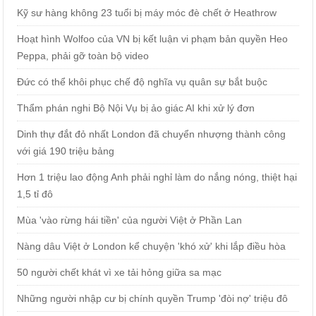
Kỹ sư hàng không 23 tuổi bị máy móc đè chết ở Heathrow
Hoạt hình Wolfoo của VN bị kết luận vi phạm bản quyền Heo
Peppa, phải gỡ toàn bộ video
Đức có thể khôi phục chế độ nghĩa vụ quân sự bắt buộc
Thẩm phán nghi Bộ Nội Vụ bị ảo giác AI khi xử lý đơn
Dinh thự đắt đỏ nhất London đã chuyển nhượng thành công
với giá 190 triệu bảng
Hơn 1 triệu lao động Anh phải nghỉ làm do nắng nóng, thiệt hại
1,5 tỉ đô
Mùa 'vào rừng hái tiền' của người Việt ở Phần Lan
Nàng dâu Việt ở London kể chuyện 'khó xử' khi lắp điều hòa
50 người chết khát vì xe tải hỏng giữa sa mạc
Những người nhập cư bị chính quyền Trump 'đòi nợ' triệu đô