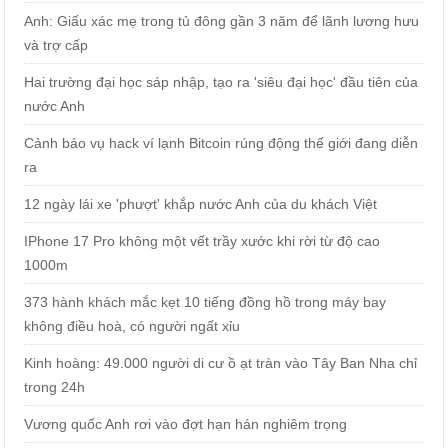
Anh: Giấu xác mẹ trong tủ đông gần 3 năm để lãnh lương hưu
và trợ cấp
Hai trường đại học sáp nhập, tạo ra 'siêu đại học' đầu tiên của
nước Anh
Cảnh báo vụ hack ví lạnh Bitcoin rúng động thế giới đang diễn
ra
12 ngày lái xe 'phượt' khắp nước Anh của du khách Việt
IPhone 17 Pro không một vết trầy xước khi rời từ độ cao
1000m
373 hành khách mắc kẹt 10 tiếng đồng hồ trong máy bay
không điều hoà, có người ngất xỉu
Kinh hoàng: 49.000 người di cư ồ ạt tràn vào Tây Ban Nha chỉ
trong 24h
Vương quốc Anh rơi vào đợt hạn hán nghiêm trọng