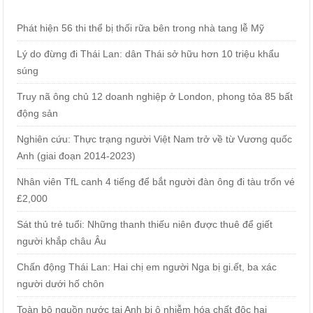
Phát hiện 56 thi thể bị thối rữa bên trong nhà tang lễ Mỹ
Lý do đừng đi Thái Lan: dân Thái sở hữu hơn 10 triệu khẩu
súng
Truy nã ông chủ 12 doanh nghiệp ở London, phong tỏa 85 bất
động sản
Nghiên cứu: Thực trạng người Việt Nam trở về từ Vương quốc
Anh (giai đoạn 2014-2023)
Nhân viên TfL canh 4 tiếng để bắt người đàn ông đi tàu trốn vé
£2,000
Sát thủ trẻ tuổi: Những thanh thiếu niên được thuê để giết
người khắp châu Âu
Chấn động Thái Lan: Hai chị em người Nga bị gi.ết, ba xác
người dưới hố chôn
Toàn bộ nguồn nước tại Anh bị ô nhiễm hóa chất độc hại