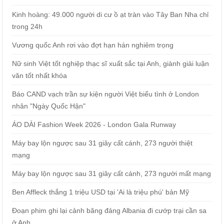
Kinh hoàng: 49.000 người di cư ồ ạt tràn vào Tây Ban Nha chỉ
trong 24h
Vương quốc Anh rơi vào đợt hạn hán nghiêm trọng
Nữ sinh Việt tốt nghiệp thạc sĩ xuất sắc tại Anh, giành giải luận
văn tốt nhất khóa
Báo CAND vạch trần sự kiện người Việt biểu tình ở London
nhân "Ngày Quốc Hận"
ÁO DÀI Fashion Week 2026 - London Gala Runway
Máy bay lộn ngược sau 31 giây cất cánh, 273 người thiệt
mạng
Máy bay lộn ngược sau 31 giây cất cánh, 273 người mất mạng
Ben Affleck thắng 1 triệu USD tại 'Ai là triệu phú' bản Mỹ
Đoạn phim ghi lại cảnh băng đảng Albania đi cướp trại cần sa
ở Anh