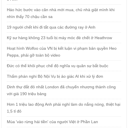
Háo hức bước vào căn nhà mới mua, chủ nhà giật mình khi
nhìn thấy 70 chậu cần sa
19 người chết khi đi tắt qua các đường ray ở Anh
Kỹ sư hàng không 23 tuổi bị máy móc đè chết ở Heathrow
Hoạt hình Wolfoo của VN bị kết luận vi phạm bản quyền Heo
Peppa, phải gỡ toàn bộ video
Đức có thể khôi phục chế độ nghĩa vụ quân sự bắt buộc
Thẩm phán nghi Bộ Nội Vụ bị ảo giác AI khi xử lý đơn
Dinh thự đắt đỏ nhất London đã chuyển nhượng thành công
với giá 190 triệu bảng
Hơn 1 triệu lao động Anh phải nghỉ làm do nắng nóng, thiệt hại
1,5 tỉ đô
Mùa 'vào rừng hái tiền' của người Việt ở Phần Lan