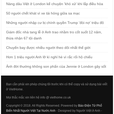
Nàng dâu Việt ở London kể chuyện 'khó xử' khi lắp điều hòa
50 người chết khát vì xe tải hỏng giữa sa mạc
Những người nhập cư bị chính quyền Trump 'đòi nợ' triệu đô
Giám đốc nhà tang lễ ở Anh trao nhầm tro cốt suốt 12 năm,
thừa nhận 67 tội danh
Chuyến bay được nhiều người theo dõi nhất thế giới
Hơn 1 triệu người Anh lỡ kì nghỉ hè vì rắc rối hộ chiếu
Ảnh đời thường không son phấn của Jennie ở London gây sốt
Bạn cần phải xin phép chúng tôi trước khi có thể copy và sử dụng bài viết
ở VietHome.
Mọi thắc mắc xin liên hệ info @ viethome.co.uk
Copyright © 2018. All Rights Reserved. Powered by
Báo Điện Tử Phổ
Biến Nhất Người Việt Tại Nước Anh
- Designed by Người Việt ở Anh -