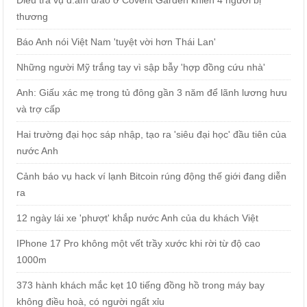
thương
Báo Anh nói Việt Nam 'tuyệt vời hơn Thái Lan'
Những người Mỹ trắng tay vì sập bẫy 'hợp đồng cứu nhà'
Anh: Giấu xác mẹ trong tủ đông gần 3 năm để lãnh lương hưu
và trợ cấp
Hai trường đại học sáp nhập, tạo ra 'siêu đại học' đầu tiên của
nước Anh
Cảnh báo vụ hack ví lạnh Bitcoin rúng động thế giới đang diễn
ra
12 ngày lái xe 'phượt' khắp nước Anh của du khách Việt
IPhone 17 Pro không một vết trầy xước khi rời từ độ cao
1000m
373 hành khách mắc kẹt 10 tiếng đồng hồ trong máy bay
không điều hoà, có người ngất xỉu