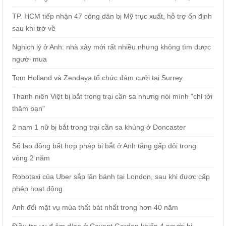
TP. HCM tiếp nhận 47 công dân bị Mỹ trục xuất, hỗ trợ ổn định
sau khi trở về
Nghịch lý ở Anh: nhà xây mới rất nhiều nhưng không tìm được
người mua
Tom Holland và Zendaya tổ chức đám cưới tại Surrey
Thanh niên Việt bị bắt trong trại cần sa nhưng nói mình "chỉ tới
thăm bạn"
2 nam 1 nữ bị bắt trong trại cần sa khủng ở Doncaster
Số lao động bất hợp pháp bị bắt ở Anh tăng gấp đôi trong
vòng 2 năm
Robotaxi của Uber sắp lăn bánh tại London, sau khi được cấp
phép hoạt động
Anh đối mặt vụ mùa thất bát nhất trong hơn 40 năm
Điều tra vụ đ.âm d/ao ở Covent Garden khiến 4 người bị