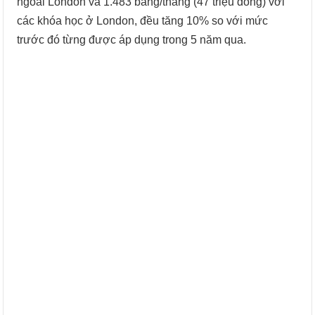
ngoài London và 1.483 bảng/tháng (47 triệu đồng) với
các khóa học ở London, đều tăng 10% so với mức
trước đó từng được áp dụng trong 5 năm qua.