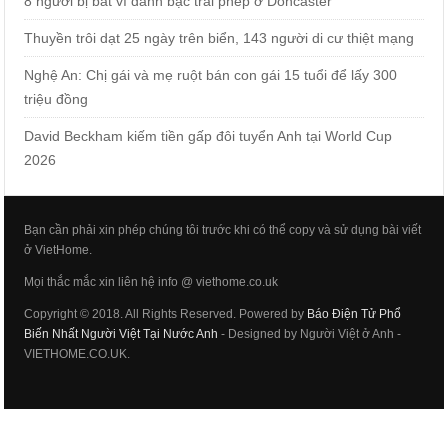
8 người bị bắt vì đánh bạc trái phép ở Doncaster
Thuyền trôi dạt 25 ngày trên biển, 143 người di cư thiệt mạng
Nghệ An: Chị gái và mẹ ruột bán con gái 15 tuổi để lấy 300
triệu đồng
David Beckham kiếm tiền gấp đôi tuyển Anh tại World Cup
2026
Bạn cần phải xin phép chúng tôi trước khi có thể copy và sử dụng bài viết
ở VietHome.
Mọi thắc mắc xin liên hệ info @ viethome.co.uk
Copyright © 2018. All Rights Reserved. Powered by
Báo Điện Tử Phổ
Biến Nhất Người Việt Tại Nước Anh
- Designed by Người Việt ở Anh -
VIETHOME.CO.UK.