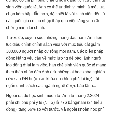
du học có chi phí phải chăng hơn đang tích cực thu hút
sinh viên quốc tế, Anh có thể tự định vị mình là một lựa
chọn kém hấp dẫn hơn, đặc biệt là với sinh viên đến từ
các quốc gia có thu nhập thấp qua việc tăng yêu cầu
chứng minh tài chính.
Trước đó, xuyên suốt những tháng đầu năm, Anh liên
tục điều chỉnh chính sách visa với mục tiêu cắt giảm
300.000 người nhập cư ròng mỗi năm. Các biện pháp
gồm: Nâng yêu cầu về mức lương để bảo lãnh người
lao động ở lại làm việc, hạn chế sinh viên quốc tế mang
theo thân nhân đến Anh (trừ những ai học khóa nghiên
cứu sau ĐH hoặc các khóa do chính phủ tài trợ), rút
ngắn danh sách các ngành nghề được bảo lãnh...
Ngoài ra, du học sinh muốn tới Anh từ tháng 2.2024
phải chi phụ phí y tế (NHS) là 776 bảng/năm (24 triệu
đồng), tăng 66% so với trước. Và ngoài khoản học phí