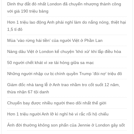
Dinh thự đắt đỏ nhất London đã chuyển nhượng thành công
với giá 190 triệu bảng
Hơn 1 triệu lao động Anh phải nghỉ làm do nắng nóng, thiệt hại
1,5 tỉ đô
Mùa 'vào rừng hái tiền' của người Việt ở Phần Lan
Nàng dâu Việt ở London kể chuyện 'khó xử' khi lắp điều hòa
50 người chết khát vì xe tải hỏng giữa sa mạc
Những người nhập cư bị chính quyền Trump 'đòi nợ' triệu đô
Giám đốc nhà tang lễ ở Anh trao nhầm tro cốt suốt 12 năm,
thừa nhận 67 tội danh
Chuyến bay được nhiều người theo dõi nhất thế giới
Hơn 1 triệu người Anh lỡ kì nghỉ hè vì rắc rối hộ chiếu
Ảnh đời thường không son phấn của Jennie ở London gây sốt