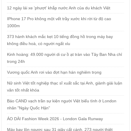
12 ngày lái xe 'phượt' khắp nước Anh của du khách Việt
IPhone 17 Pro không một vết trầy xước khi rời từ độ cao
1000m
373 hành khách mắc kẹt 10 tiếng đồng hồ trong máy bay
không điều hoà, có người ngất xỉu
Kinh hoàng: 49.000 người di cư ồ ạt tràn vào Tây Ban Nha chỉ
trong 24h
Vương quốc Anh rơi vào đợt hạn hán nghiêm trọng
Nữ sinh Việt tốt nghiệp thạc sĩ xuất sắc tại Anh, giành giải luận
văn tốt nhất khóa
Báo CAND vạch trần sự kiện người Việt biểu tình ở London
nhân "Ngày Quốc Hận"
ÁO DÀI Fashion Week 2026 - London Gala Runway
Máy bay lộn ngược sau 31 giây cất cánh, 273 người thiệt