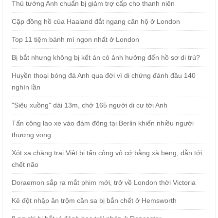
Thủ tướng Anh chuẩn bị giảm trợ cấp cho thanh niên
Cặp đồng hồ của Haaland đắt ngang căn hộ ở London
Top 11 tiệm bánh mì ngon nhất ở London
Bị bắt nhưng không bị kết án có ảnh hưởng đến hồ sơ di trú?
Huyền thoại bóng đá Anh qua đời vì di chứng đánh đầu 140
nghìn lần
"Siêu xuồng" dài 13m, chở 165 người di cư tới Anh
Tấn công lao xe vào đám đông tại Berlin khiến nhiều người
thương vong
Xót xa chàng trai Việt bị tấn công vô cớ bằng xà beng, dẫn tới
chết não
Doraemon sắp ra mắt phim mới, trở về London thời Victoria
Kẻ đột nhập ăn trộm cần sa bị bắn chết ở Hemsworth