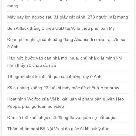
mạng
Máy bay lộn ngược sau 31 giây cất cánh, 273 người mất mạng
Ben Affleck thắng 1 triệu USD tại 'Ai là triệu phú' bản Mỹ
Đoạn phim ghi lại cảnh băng đảng Albania đi cướp trại cần sa
ở Anh
Háo hức bước vào căn nhà mới mua, chủ nhà giật mình khi
nhìn thấy 70 chậu cần sa
19 người chết khi đi tắt qua các đường ray ở Anh
Kỹ sư hàng không 23 tuổi bị máy móc đè chết ở Heathrow
Hoạt hình Wolfoo của VN bị kết luận vi phạm bản quyền Heo
Peppa, phải gỡ toàn bộ video
Đức có thể khôi phục chế độ nghĩa vụ quân sự bắt buộc
Thẩm phán nghi Bộ Nội Vụ bị ảo giác AI khi xử lý đơn