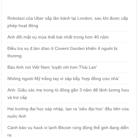
Robotaxi của Uber sắp lăn bánh tại London, sau khi được cấp
phép hoạt động
Anh đối mặt vụ mùa thất bát nhất trong hơn 40 năm
Điều tra vụ đ.âm d/ao ở Covent Garden khiến 4 người bị
thương
Báo Anh nói Việt Nam 'tuyệt vời hơn Thái Lan'
Những người Mỹ trắng tay vì sập bẫy 'hợp đồng cứu nhà'
Anh: Giấu xác mẹ trong tủ đông gần 3 năm để lãnh lương hưu
và trợ cấp
Hai trường đại học sáp nhập, tạo ra 'siêu đại học' đầu tiên của
nước Anh
Cảnh báo vụ hack ví lạnh Bitcoin rúng động thế giới đang diễn
ra