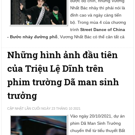
được độ chín, nhưng Vương
Nhất Bác nhảy thì phải nói là
đỉnh cao và ngày càng tiến
bộ. Trong mùa 4 của chương
trình
Street Dance of China
- Bước nhảy đường phố
, Vương Nhất Bác có thể cân tất cả
Những hình ảnh đầu tiên
của Triệu Lệ Dĩnh trên
phim trường Dã man sinh
trưởng
CẬP NHẬT LẦN CUỐI NGÀY 23 THÁNG 10 2021
Vào ngày 20/10/2021, dự án
phim Dã Man Sinh Trưởng
chuyển thể từ tiểu thuyết Bất