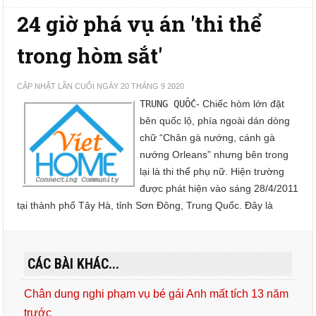
24 giờ phá vụ án 'thi thể
trong hòm sắt'
CẬP NHẬT LẦN CUỐI NGÀY 20 THÁNG 9 2020
TRUNG QUỐC
- Chiếc hòm lớn đặt
bên quốc lộ, phía ngoài dán dòng
chữ “Chân gà nướng, cánh gà
nướng Orleans” nhưng bên trong
lại là thi thể phụ nữ. Hiện trường
được phát hiện vào sáng 28/4/2011
tại thành phố Tây Hà, tỉnh Sơn Đông, Trung Quốc. Đây là
CÁC BÀI KHÁC...
Chân dung nghi phạm vụ bé gái Anh mất tích 13 năm
trước