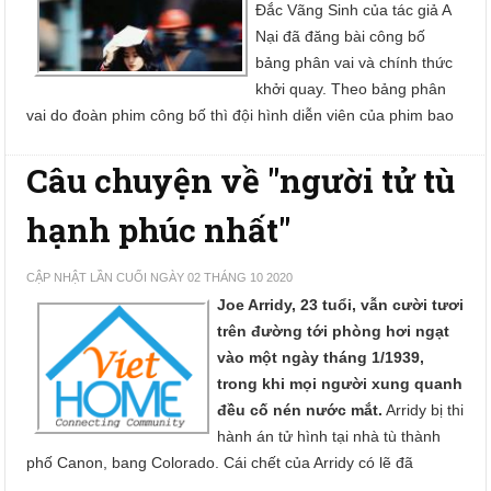
Đắc Vãng Sinh của tác giả A
Nại đã đăng bài công bố
bảng phân vai và chính thức
khởi quay. Theo bảng phân
vai do đoàn phim công bố thì đội hình diễn viên của phim bao
Câu chuyện về "người tử tù
hạnh phúc nhất"
CẬP NHẬT LẦN CUỐI NGÀY 02 THÁNG 10 2020
Joe Arridy, 23 tuổi, vẫn cười tươi
trên đường tới phòng hơi ngạt
vào một ngày tháng 1/1939,
trong khi mọi người xung quanh
đều cố nén nước mắt.
Arridy bị thi
hành án tử hình tại nhà tù thành
phố Canon, bang Colorado. Cái chết của Arridy có lẽ đã