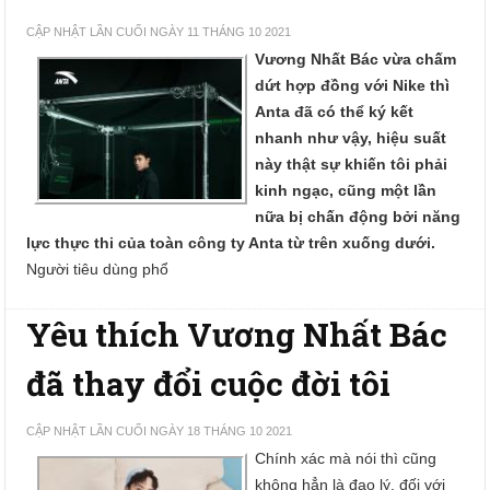
CẬP NHẬT LẦN CUỐI NGÀY 11 THÁNG 10 2021
Vương Nhất Bác vừa chấm
dứt hợp đồng với Nike thì
Anta đã có thể ký kết
nhanh như vậy, hiệu suất
này thật sự khiến tôi phải
kinh ngạc, cũng một lần
nữa bị chấn động bởi năng
lực thực thi của toàn công ty Anta từ trên xuống dưới.
Người tiêu dùng phổ
Yêu thích Vương Nhất Bác
đã thay đổi cuộc đời tôi
CẬP NHẬT LẦN CUỐI NGÀY 18 THÁNG 10 2021
Chính xác mà nói thì cũng
không hẳn là đạo lý, đối với