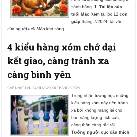
sánh bằng.
1. Tài lộc của
tuổi Mão
Xem tài lộc 12
con
giáp
tháng 7/2024, tài vận
của người
tuổi Mão
khá sáng
4 kiểu hàng xóm chớ dại
kết giao, càng tránh xa
càng bình yên
CẬP NHẬT LẦN CUỐI NGÀY 09 THÁNG 6 2024
Trong nhân tướng học những
kiểu hàng xóm này nên tránh
xa bởi không mang lại cho
bạn năng lượng tích cực,
càng thân càng rắc rối.
Tướng người cục cằn thích