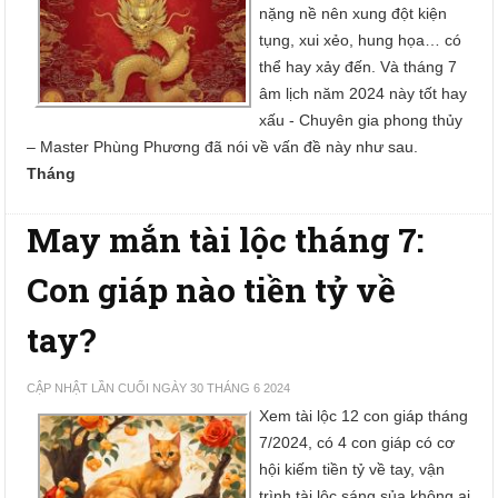
nặng nề nên xung đột kiện
tụng, xui xẻo, hung họa… có
thể hay xảy đến. Và tháng 7
âm lịch năm 2024 này tốt hay
xấu - Chuyên gia phong thủy
– Master Phùng Phương đã nói về vấn đề này như sau.
Tháng
May mắn tài lộc tháng 7:
Con giáp nào tiền tỷ về
tay?
CẬP NHẬT LẦN CUỐI NGÀY 30 THÁNG 6 2024
Xem tài lộc 12 con giáp tháng
7/2024, có 4 con giáp có cơ
hội kiếm tiền tỷ về tay, vận
trình tài lộc sáng sủa không ai