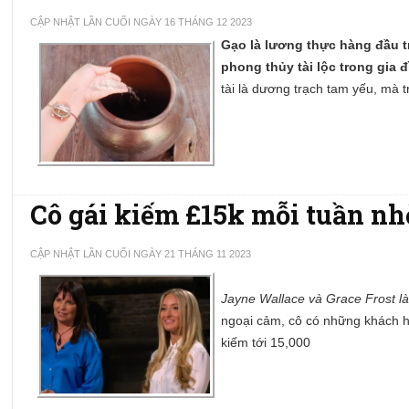
CẬP NHẬT LẦN CUỐI NGÀY 16 THÁNG 12 2023
Gạo là lương thực hàng đầu t
phong thủy tài lộc trong gia đ
tài là dương trạch tam yếu, mà 
Cô gái kiếm £15k mỗi tuần nh
CẬP NHẬT LẦN CUỐI NGÀY 21 THÁNG 11 2023
Jayne Wallace và Grace Frost l
ngoại cảm, cô có những khách hà
kiếm tới 15,000