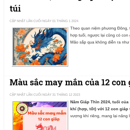
túi
CẬP NHẬT LẦN CUỐI NGÀY 01 THÁNG 1 2024
Theo quan niệm phương Đông, th
hợp tuổi, ngược lại cũng có co
Mão sắp qua không diễn ra như
Màu sắc may mắn của 12 con 
CẬP NHẬT LẦN CUỐI NGÀY 31 THÁNG 12 2023
Năm Giáp Thìn 2024, tuổi củ
khí (hợp, tốt) với 12 con giá
vượng khí riêng, mang lại năng 