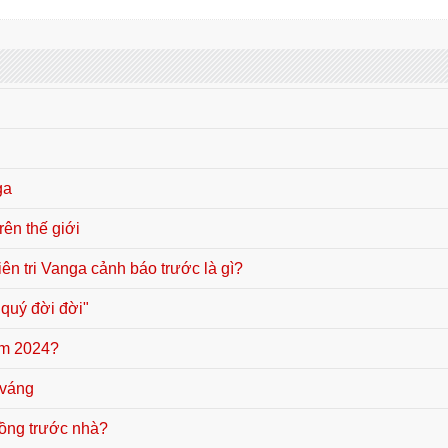
ga
rên thế giới
ên tri Vanga cảnh báo trước là gì?
 quý đời đời"
năm 2024?
 váng
trồng trước nhà?