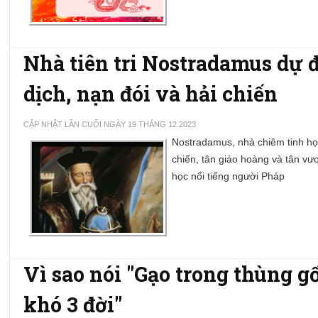
Nhà tiên tri Nostradamus dự 
dịch, nạn đói và hải chiến
CẬP NHẬT LẦN CUỐI NGÀY 19 THÁNG 12 2023
Nostradamus, nhà chiêm tinh học
chiến, tân giáo hoàng và tân vươ
học nổi tiếng người Pháp
Vì sao nói "Gạo trong thùng 
khó 3 đời"