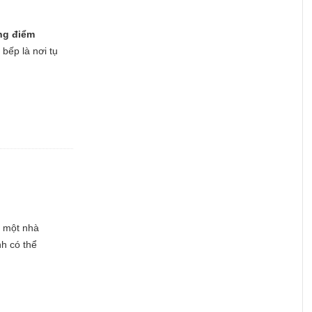
ng điểm
 bếp là nơi tụ
à một nhà
nh có thể