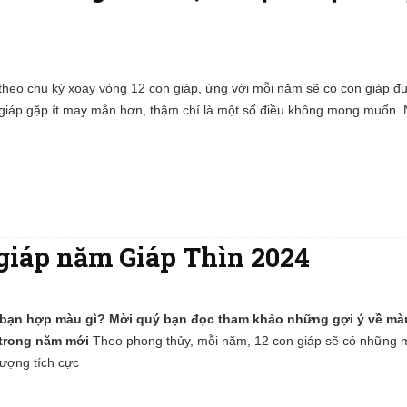
eo chu kỳ xoay vòng 12 con giáp, ứng với mỗi năm sẽ có con giáp đư
n giáp gặp ít may mắn hơn, thậm chí là một số điều không mong muốn
giáp năm Giáp Thìn 2024
a bạn hợp màu gì? Mời quý bạn đọc tham khảo những gợi ý về m
p trong năm mới
Theo phong thủy, mỗi năm, 12 con giáp sẽ có những 
lượng tích cực