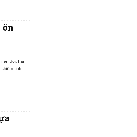
n ôn
nạn đói, hải
 chiêm tinh
hựa