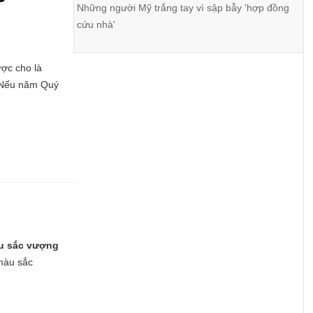
Những người Mỹ trắng tay vì sập bẫy 'hợp đồng
cứu nhà'
ợc cho là
. Nếu năm Quý
àu sắc vượng
màu sắc