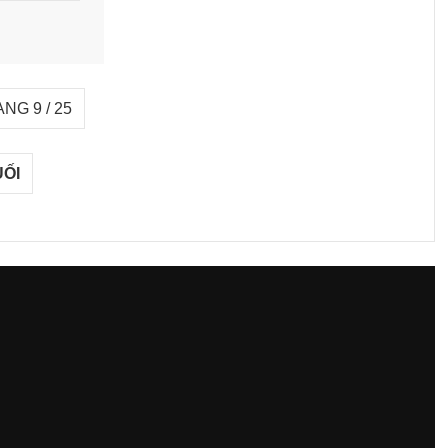
NG 9 / 25
UỐI