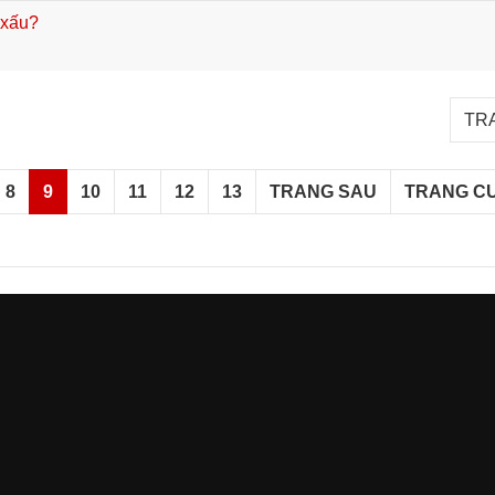
 xấu?
TRA
8
9
10
11
12
13
TRANG SAU
TRANG C