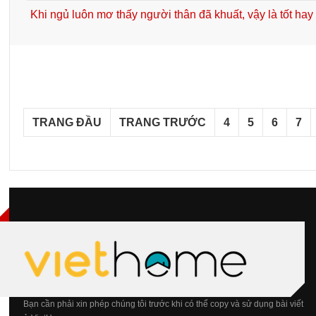
Khi ngủ luôn mơ thấy người thân đã khuất, vậy là tốt hay
TRANG ĐẦU
TRANG TRƯỚC
4
5
6
7
Bạn cần phải xin phép chúng tôi trước khi có thể copy và sử dụng bài viết