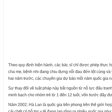
Theo quy định hiện hành, các bác sĩ chỉ được phép thực hi
cha mẹ, bệnh nhi đang chịu đựng nỗi đau đớn tột cùng và 
hai năm trước, các chuyên gia dự báo mỗi năm quốc gia n
Sự thay đổi về luật pháp này bắt nguồn từ nỗ lực đấu tr
minh bạch cho nhóm trẻ từ 1 đến 12 tuổi, vốn trước đây đ
Năm 2002, Hà Lan là quốc gia tiên phong trên thế giới h
cái chết có hỗ trợ y tế đang lan rộng ra nhiều quốc gia n