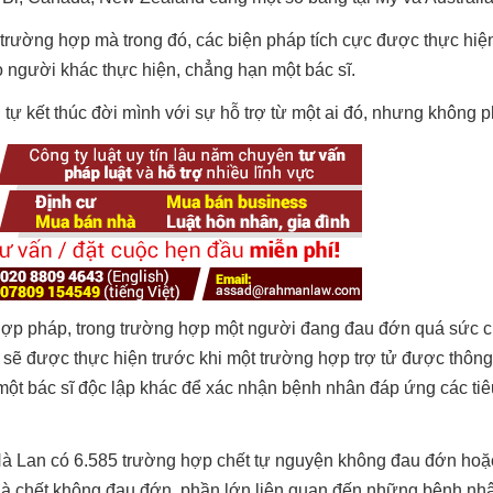
 trường hợp mà trong đó, các biện pháp tích cực được thực hiệ
 người khác thực hiện, chẳng hạn một bác sĩ.
 tự kết thúc đời mình với sự hỗ trợ từ một ai đó, nhưng không ph
à hợp pháp, trong trường hợp một người đang đau đớn quá sức 
ra sẽ được thực hiện trước khi một trường hợp trợ tử được thôn
t một bác sĩ độc lập khác để xác nhận bệnh nhân đáp ứng các tiê
à Lan có 6.585 trường hợp chết tự nguyện không đau đớn hoặc
 là chết không đau đớn, phần lớn liên quan đến những bệnh nh