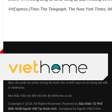
VnExpress (Theo The Telegraph, The New York Times, W
Bạn cần phải xin phép chúng tôi trước khi có thể copy và sử dụng bài viết
ở VietHome.
Mọi thắc mắc xin liên hệ info @ viethome.co.uk
Copyright © 2018. All Rights Reserved. Powered by
Báo Điện Tử Phổ
Biến Nhất Người Việt Tại Nước Anh
- Designed by Người Việt ở Anh -