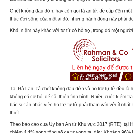
Chết không đau đớn, hay còn gọi là an tử, đề cập đến một
thúc đời sống của một ai đó, nhưng hành động này phải do
Khái niệm này khác với tự tử có hỗ trợ, trong đó một người
Tại Hà Lan, cả chết không đau đớn và hỗ trợ tự tử đều l
không có cơ hội để cải thiện tình hình. Nhiều cuộc kiểm t
bác sĩ cân nhắc việc hỗ trợ tự tử phải tham vấn với ít nhấ
thiết.
Theo báo cáo của Uỷ ban An tử Khu vực 2017 (RTE), tại H
chiếm 4,4% trong tổng số ca tử vong tại đây. Khoảng 96%