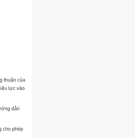
ng thuận của
iệu lực vào
hướng dẫn
ng cho phép
.