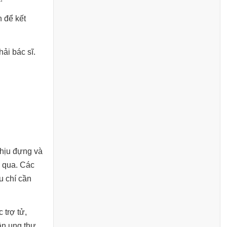
n để kết
ải bác sĩ.
chịu đựng và
g qua. Các
u chí cần
 trợ tử,
ân ung thư.