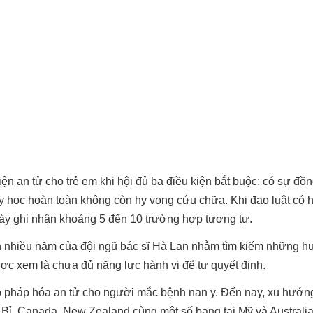
ện an tử cho trẻ em khi hội đủ ba điều kiện bắt buộc: có sự đồ
y học hoàn toàn không còn hy vọng cứu chữa. Khi đạo luật có h
ày ghi nhận khoảng 5 đến 10 trường hợp tương tự.
anh nhiều năm của đội ngũ bác sĩ Hà Lan nhằm tìm kiếm những 
ược xem là chưa đủ năng lực hành vi để tự quyết định.
ợp pháp hóa an tử cho người mắc bệnh nan y. Đến nay, xu hướ
hư Bỉ, Canada, New Zealand cùng một số bang tại Mỹ và Australia