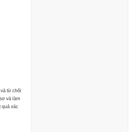
và từ chối
 sơ và làm
t quả xác