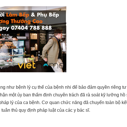
ũng như bệnh lý cụ thể của bệnh nhi để bảo đảm quyền riêng tư 
hận một ủy ban thẩm định chuyên trách đã rà soát kỹ lưỡng hồ
ính pháp lý của ca bệnh. Cơ quan chức năng đã chuyển toàn bộ kế
 tuân thủ quy định pháp luật của các y bác sĩ.