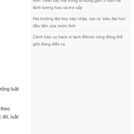
Anh: Giấu xác mẹ trong tủ đông gần 3 năm để
lãnh lương hưu và trợ cấp
Hai trường đại học sáp nhập, tạo ra 'siêu đại học'
đầu tiên của nước Anh
Cảnh báo vụ hack ví lạnh Bitcoin rúng động thế
giới đang diễn ra
rộng luật
 theo
 đó, luật