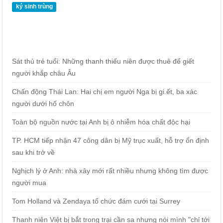
ký sinh trùng
Sát thủ trẻ tuổi: Những thanh thiếu niên được thuê để giết
người khắp châu Âu
Chấn động Thái Lan: Hai chị em người Nga bị gi.ết, ba xác
người dưới hố chôn
Toàn bộ nguồn nước tại Anh bị ô nhiễm hóa chất độc hại
TP. HCM tiếp nhận 47 công dân bị Mỹ trục xuất, hỗ trợ ổn định
sau khi trở về
Nghịch lý ở Anh: nhà xây mới rất nhiều nhưng không tìm được
người mua
Tom Holland và Zendaya tổ chức đám cưới tại Surrey
Thanh niên Việt bị bắt trong trại cần sa nhưng nói mình "chỉ tới