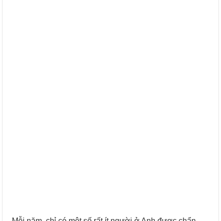
Mỗi năm, chỉ có một số rất ít người ở Anh được chẩn