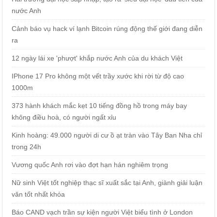
nước Anh
Cảnh báo vụ hack ví lạnh Bitcoin rúng động thế giới đang diễn
ra
12 ngày lái xe 'phượt' khắp nước Anh của du khách Việt
IPhone 17 Pro không một vết trầy xước khi rời từ độ cao
1000m
373 hành khách mắc kẹt 10 tiếng đồng hồ trong máy bay
không điều hoà, có người ngất xỉu
Kinh hoàng: 49.000 người di cư ồ ạt tràn vào Tây Ban Nha chỉ
trong 24h
Vương quốc Anh rơi vào đợt hạn hán nghiêm trọng
Nữ sinh Việt tốt nghiệp thạc sĩ xuất sắc tại Anh, giành giải luận
văn tốt nhất khóa
Báo CAND vạch trần sự kiện người Việt biểu tình ở London