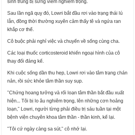
sinh trùng bị sưng viêm nghiêm trọng.
Sau lần ngã quỵ đó, Lowri bắt đầu rơi vào trạng thái lú
lẫn, đồng thời thường xuyên cảm thấy tê và ngứa ran
khắp cơ thể.
Cô buộc phải nghỉ việc và chuyển về sống cùng cha.
Các loại thuốc corticosteroid khiến ngoại hình của cô
thay đổi đáng kể.
Khi cuộc sống dần thu hẹp, Lowri rơi vào tâm trạng chán
nản, rồi sức khỏe tâm thần suy sụp.
"Chứng hoang tưởng và rối loạn tâm thần bắt đầu xuất
hiện... Tôi bị lo âu nghiêm trọng, lên những cơn hoảng
loạn," Lowri, người từng phải điều trị sáu tuần tại một
bệnh viện chuyên khoa tâm thần - thần kinh, kể lại.
"Tôi cứ ngày càng sa sút," cô nhớ lại.