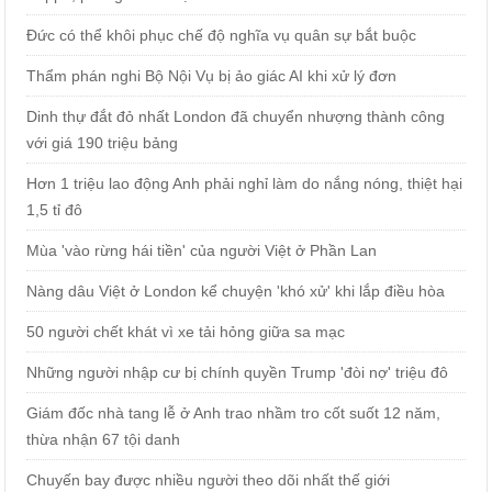
Đức có thể khôi phục chế độ nghĩa vụ quân sự bắt buộc
Thẩm phán nghi Bộ Nội Vụ bị ảo giác AI khi xử lý đơn
Dinh thự đắt đỏ nhất London đã chuyển nhượng thành công
với giá 190 triệu bảng
Hơn 1 triệu lao động Anh phải nghỉ làm do nắng nóng, thiệt hại
1,5 tỉ đô
Mùa 'vào rừng hái tiền' của người Việt ở Phần Lan
Nàng dâu Việt ở London kể chuyện 'khó xử' khi lắp điều hòa
50 người chết khát vì xe tải hỏng giữa sa mạc
Những người nhập cư bị chính quyền Trump 'đòi nợ' triệu đô
Giám đốc nhà tang lễ ở Anh trao nhầm tro cốt suốt 12 năm,
thừa nhận 67 tội danh
Chuyến bay được nhiều người theo dõi nhất thế giới