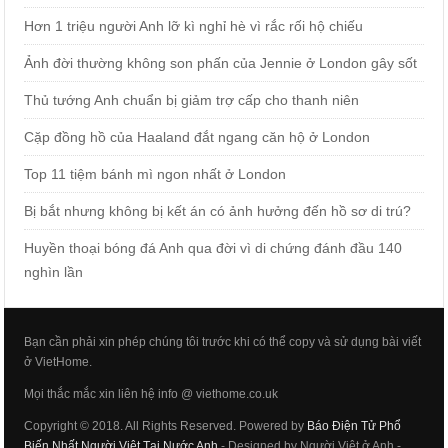
Hơn 1 triệu người Anh lỡ kì nghỉ hè vì rắc rối hộ chiếu
Ảnh đời thường không son phấn của Jennie ở London gây sốt
Thủ tướng Anh chuẩn bị giảm trợ cấp cho thanh niên
Cặp đồng hồ của Haaland đắt ngang căn hộ ở London
Top 11 tiệm bánh mì ngon nhất ở London
Bị bắt nhưng không bị kết án có ảnh hưởng đến hồ sơ di trú?
Huyền thoại bóng đá Anh qua đời vì di chứng đánh đầu 140
nghìn lần
Bạn cần phải xin phép chúng tôi trước khi có thể copy và sử dụng bài viết
ở VietHome.
Mọi thắc mắc xin liên hệ info @ viethome.co.uk
Copyright © 2018. All Rights Reserved. Powered by
Báo Điện Tử Phổ
Biến Nhất Người Việt Tại Nước Anh
- Designed by Người Việt ở Anh -