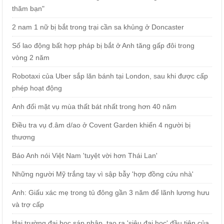
thăm bạn"
2 nam 1 nữ bị bắt trong trại cần sa khủng ở Doncaster
Số lao động bất hợp pháp bị bắt ở Anh tăng gấp đôi trong
vòng 2 năm
Robotaxi của Uber sắp lăn bánh tại London, sau khi được cấp
phép hoạt động
Anh đối mặt vụ mùa thất bát nhất trong hơn 40 năm
Điều tra vụ đ.âm d/ao ở Covent Garden khiến 4 người bị
thương
Báo Anh nói Việt Nam 'tuyệt vời hơn Thái Lan'
Những người Mỹ trắng tay vì sập bẫy 'hợp đồng cứu nhà'
Anh: Giấu xác mẹ trong tủ đông gần 3 năm để lãnh lương hưu
và trợ cấp
Hai trường đại học sáp nhập, tạo ra 'siêu đại học' đầu tiên của