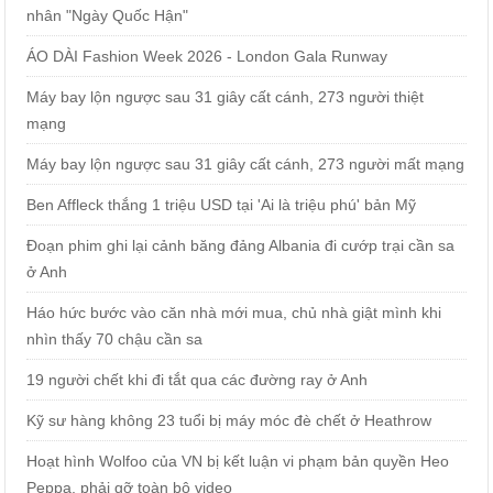
nhân "Ngày Quốc Hận"
ÁO DÀI Fashion Week 2026 - London Gala Runway
Máy bay lộn ngược sau 31 giây cất cánh, 273 người thiệt
mạng
Máy bay lộn ngược sau 31 giây cất cánh, 273 người mất mạng
Ben Affleck thắng 1 triệu USD tại 'Ai là triệu phú' bản Mỹ
Đoạn phim ghi lại cảnh băng đảng Albania đi cướp trại cần sa
ở Anh
Háo hức bước vào căn nhà mới mua, chủ nhà giật mình khi
nhìn thấy 70 chậu cần sa
19 người chết khi đi tắt qua các đường ray ở Anh
Kỹ sư hàng không 23 tuổi bị máy móc đè chết ở Heathrow
Hoạt hình Wolfoo của VN bị kết luận vi phạm bản quyền Heo
Peppa, phải gỡ toàn bộ video