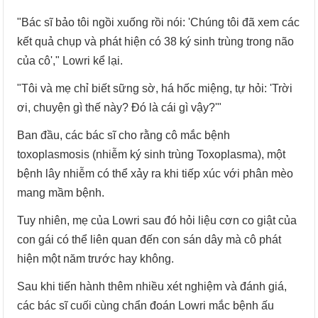
"Bác sĩ bảo tôi ngồi xuống rồi nói: 'Chúng tôi đã xem các
kết quả chụp và phát hiện có 38 ký sinh trùng trong não
của cô'," Lowri kể lại.
"Tôi và mẹ chỉ biết sững sờ, há hốc miệng, tự hỏi: 'Trời
ơi, chuyện gì thế này? Đó là cái gì vậy?'"
Ban đầu, các bác sĩ cho rằng cô mắc bệnh
toxoplasmosis (nhiễm ký sinh trùng Toxoplasma), một
bệnh lây nhiễm có thể xảy ra khi tiếp xúc với phân mèo
mang mầm bệnh.
Tuy nhiên, mẹ của Lowri sau đó hỏi liệu cơn co giật của
con gái có thể liên quan đến con sán dây mà cô phát
hiện một năm trước hay không.
Sau khi tiến hành thêm nhiều xét nghiệm và đánh giá,
các bác sĩ cuối cùng chẩn đoán Lowri mắc bệnh ấu