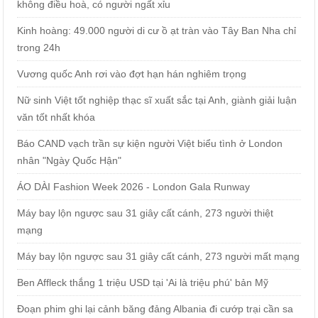
không điều hoà, có người ngất xỉu
Kinh hoàng: 49.000 người di cư ồ ạt tràn vào Tây Ban Nha chỉ
trong 24h
Vương quốc Anh rơi vào đợt hạn hán nghiêm trọng
Nữ sinh Việt tốt nghiệp thạc sĩ xuất sắc tại Anh, giành giải luận
văn tốt nhất khóa
Báo CAND vạch trần sự kiện người Việt biểu tình ở London
nhân "Ngày Quốc Hận"
ÁO DÀI Fashion Week 2026 - London Gala Runway
Máy bay lộn ngược sau 31 giây cất cánh, 273 người thiệt
mạng
Máy bay lộn ngược sau 31 giây cất cánh, 273 người mất mạng
Ben Affleck thắng 1 triệu USD tại 'Ai là triệu phú' bản Mỹ
Đoạn phim ghi lại cảnh băng đảng Albania đi cướp trại cần sa