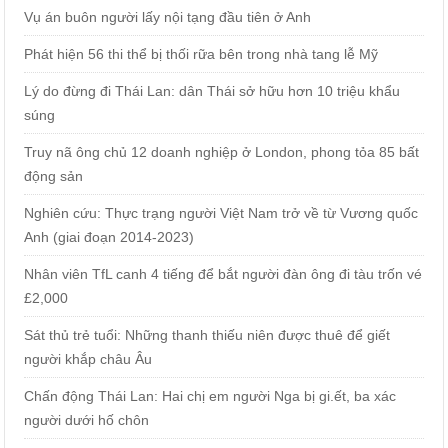
Vụ án buôn người lấy nội tạng đầu tiên ở Anh
Phát hiện 56 thi thể bị thối rữa bên trong nhà tang lễ Mỹ
Lý do đừng đi Thái Lan: dân Thái sở hữu hơn 10 triệu khẩu
súng
Truy nã ông chủ 12 doanh nghiệp ở London, phong tỏa 85 bất
động sản
Nghiên cứu: Thực trạng người Việt Nam trở về từ Vương quốc
Anh (giai đoạn 2014-2023)
Nhân viên TfL canh 4 tiếng để bắt người đàn ông đi tàu trốn vé
£2,000
Sát thủ trẻ tuổi: Những thanh thiếu niên được thuê để giết
người khắp châu Âu
Chấn động Thái Lan: Hai chị em người Nga bị gi.ết, ba xác
người dưới hố chôn