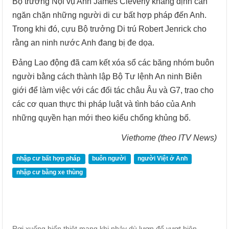
Bộ trưởng Nội vụ Anh James Cleverly khẳng định cần
ngăn chặn những người di cư bất hợp pháp đến Anh.
Trong khi đó, cựu Bộ trưởng Di trú Robert Jenrick cho
rằng an ninh nước Anh đang bị đe dọa.
Đảng Lao động đã cam kết xóa sổ các băng nhóm buôn
người bằng cách thành lập Bộ Tư lệnh An ninh Biên
giới để làm việc với các đối tác châu Âu và G7, trao cho
các cơ quan thực thi pháp luật và tình báo của Anh
những quyền hạn mới theo kiểu chống khủng bố.
Viethome (theo ITV News)
nhập cư bất hợp pháp
buôn người
người Việt ở Anh
nhập cư bằng xe thùng
Rơi xuống biển thiệt mạng khi nhảy dù lượn để vượt biên