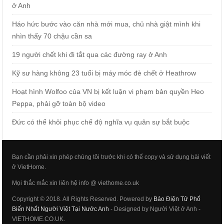
ở Anh
Háo hức bước vào căn nhà mới mua, chủ nhà giật mình khi
nhìn thấy 70 chậu cần sa
19 người chết khi đi tắt qua các đường ray ở Anh
Kỹ sư hàng không 23 tuổi bị máy móc đè chết ở Heathrow
Hoạt hình Wolfoo của VN bị kết luận vi phạm bản quyền Heo
Peppa, phải gỡ toàn bộ video
Đức có thể khôi phục chế độ nghĩa vụ quân sự bắt buộc
Bạn cần phải xin phép chúng tôi trước khi có thể copy và sử dụng bài viết
ở VietHome.
Mọi thắc mắc xin liên hệ info @ viethome.co.uk
Copyright © 2018. All Rights Reserved. Powered by
Báo Điện Tử Phổ
Biến Nhất Người Việt Tại Nước Anh
- Designed by Người Việt ở Anh -
VIETHOME.CO.UK.