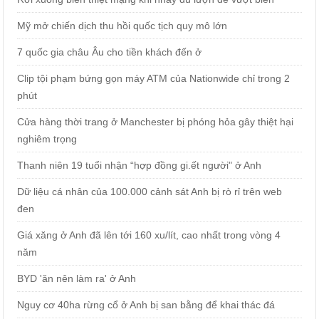
Mỹ mở chiến dịch thu hồi quốc tịch quy mô lớn
7 quốc gia châu Âu cho tiền khách đến ở
Clip tội phạm bứng gọn máy ATM của Nationwide chỉ trong 2
phút
Cửa hàng thời trang ở Manchester bị phóng hỏa gây thiệt hại
nghiêm trọng
Thanh niên 19 tuổi nhận “hợp đồng gi.ết người" ở Anh
Dữ liệu cá nhân của 100.000 cảnh sát Anh bị rò rỉ trên web
đen
Giá xăng ở Anh đã lên tới 160 xu/lít, cao nhất trong vòng 4
năm
BYD 'ăn nên làm ra' ở Anh
Nguy cơ 40ha rừng cổ ở Anh bị san bằng để khai thác đá