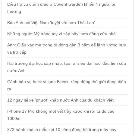
Điều tra vụ đ.âm d/ao ở Covent Garden khiến 4 người bị
thương
Báo Anh nói Việt Nam 'tuyệt vời hơn Thái Lan'
Những người Mỹ trắng tay vì sập bẫy 'hợp đồng cứu nhà'
Anh: Giấu xác mẹ trong tủ đông gần 3 năm để lãnh lương hưu
và trợ cấp
Hai trường đại học sáp nhập, tạo ra 'siêu đại học' đầu tiên của
nước Anh
Cảnh báo vụ hack ví lạnh Bitcoin rúng động thế giới đang diễn
ra
12 ngày lái xe 'phượt' khắp nước Anh của du khách Việt
IPhone 17 Pro không một vết trầy xước khi rời từ độ cao
1000m
373 hành khách mắc kẹt 10 tiếng đồng hồ trong máy bay