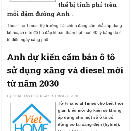
thể bị tính phí trên
mỗi dặm đường Anh .
Theo The Times, Bộ trưởng Tài chính đang cân nhắc áp dụng
kế hoạch mới để bù đắp khoản thâm hụt thuế 40 ​​tỷ bảng do ô
tô điện ngày càng phổ
Anh dự kiến cấm bán ô tô
sử dụng xăng và diesel mới
từ năm 2030
CẬP NHẬT LẦN CUỐI NGÀY 14 THÁNG 11 2020
Tờ Financial Times cho biết thời
gian biểu mới dự kiến sẽ không
áp dụng cho một số ô tô có
động cơ lai xăng-điện (hybrid).