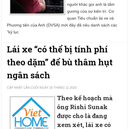
người khác gọi anh là tấm
gương của sự kiên trì. Cơ
quan Tiêu chuẩn lái xe và
Phương tiện của Anh (DVSA) mới đây đã nêu danh sách các
"kỷ lục
Lái xe “có thể bị tính phí
theo dặm” để bù thâm hụt
ngân sách
CẬP NHẬT LẦN CUỐI NGÀY 16 THÁNG 11 2020
Theo kế hoạch mà
ông Rishi Sunak
được cho là đang
xem xét, lái xe có