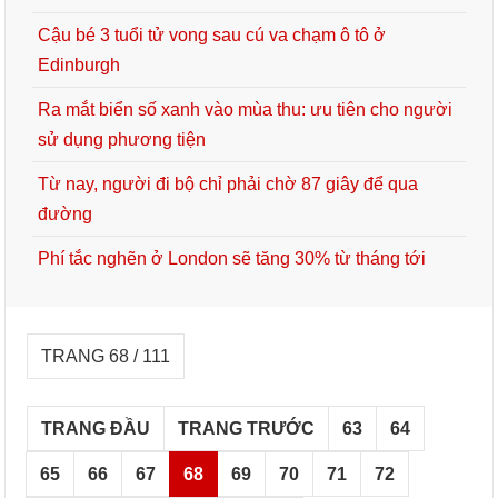
Cậu bé 3 tuổi tử vong sau cú va chạm ô tô ở
Edinburgh
Ra mắt biển số xanh vào mùa thu: ưu tiên cho người
sử dụng phương tiện
Từ nay, người đi bộ chỉ phải chờ 87 giây để qua
đường
Phí tắc nghẽn ở London sẽ tăng 30% từ tháng tới
TRANG 68 / 111
TRANG ĐẦU
TRANG TRƯỚC
63
64
65
66
67
68
69
70
71
72