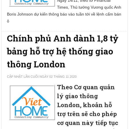
Ngày 14/11, theo tờ Financial
Times, Thủ tướng Vương quốc Anh
Boris Johnson dự kiến thông báo vào tuần tới về lệnh cấm bán
ô
Chính phủ Anh dành 1,8 tỷ
bảng hỗ trợ hệ thống giao
thông London
CẬP NHẬT LẦN CUỐI NGÀY 02 THÁNG 11 2020
Theo Cơ quan quản
lý giao thông
London, khoản hỗ
trợ trên sẽ cho phép
cơ quan này tiếp tục