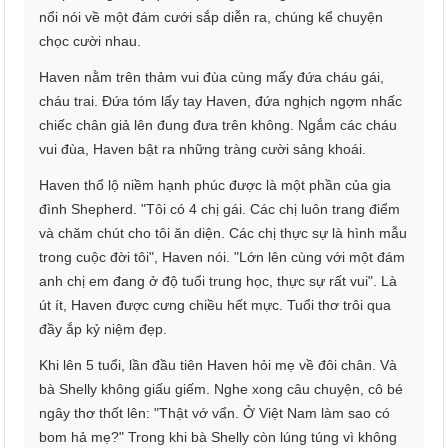
nổi nói về một đám cưới sắp diễn ra, chúng kể chuyện
chọc cười nhau.
Haven nằm trên thảm vui đùa cùng mấy đứa cháu gái,
cháu trai. Đứa tóm lấy tay Haven, đứa nghịch ngợm nhấc
chiếc chân giả lên đung đưa trên không. Ngắm các cháu
vui đùa, Haven bật ra những tràng cười sảng khoái.
Haven thổ lộ niềm hạnh phúc được là một phần của gia
đình Shepherd. "Tôi có 4 chị gái. Các chị luôn trang điểm
và chăm chút cho tôi ăn diện. Các chị thực sự là hình mẫu
trong cuộc đời tôi", Haven nói. "Lớn lên cùng với một đám
anh chị em đang ở độ tuổi trung học, thực sự rất vui". Là
út ít, Haven được cưng chiều hết mực. Tuổi thơ trôi qua
đầy ắp kỷ niệm đẹp.
Khi lên 5 tuổi, lần đầu tiên Haven hỏi mẹ về đôi chân. Và
bà Shelly không giấu giếm. Nghe xong câu chuyện, cô bé
ngây thơ thốt lên: "Thật vớ vẩn. Ở Việt Nam làm sao có
bom hả mẹ?" Trong khi bà Shelly còn lúng túng vì không