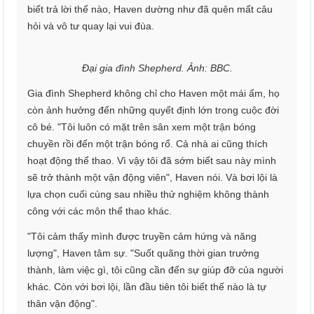
biết trả lời thế nào, Haven dường như đã quên mất câu
hỏi và vô tư quay lại vui đùa.
Đại gia đình Shepherd. Ảnh: BBC.
Gia đình Shepherd không chỉ cho Haven một mái ấm, họ
còn ảnh hưởng đến những quyết định lớn trong cuộc đời
cô bé. "Tôi luôn có mặt trên sân xem một trận bóng
chuyền rồi đến một trận bóng rổ. Cả nhà ai cũng thích
hoạt động thể thao. Vì vậy tôi đã sớm biết sau này mình
sẽ trở thành một vận động viên", Haven nói. Và bơi lội là
lựa chọn cuối cùng sau nhiều thử nghiệm không thành
công với các môn thể thao khác.
"Tôi cảm thấy mình được truyền cảm hứng và năng
lượng", Haven tâm sự. "Suốt quãng thời gian trưởng
thành, làm việc gì, tôi cũng cần đến sự giúp đỡ của người
khác. Còn với bơi lội, lần đầu tiên tôi biết thế nào là tự
thân vận động".