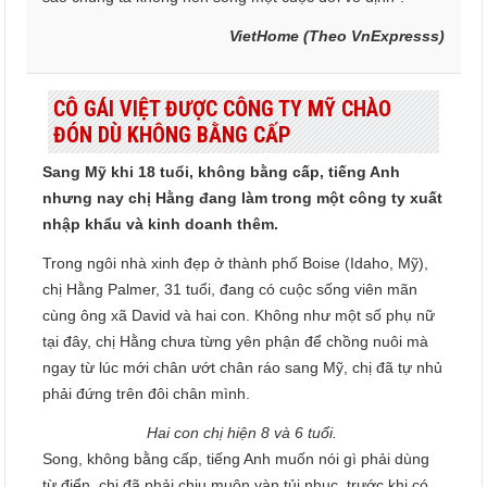
VietHome (Theo VnExpresss)
CÔ GÁI VIỆT ĐƯỢC CÔNG TY MỸ CHÀO
ĐÓN DÙ KHÔNG BẰNG CẤP
Sang Mỹ khi 18 tuổi, không bằng cấp, tiếng Anh
nhưng nay chị Hằng đang làm trong một công ty xuất
nhập khẩu và kinh doanh thêm.
Trong ngôi nhà xinh đẹp ở thành phố Boise (Idaho, Mỹ),
chị Hằng Palmer, 31 tuổi, đang có cuộc sống viên mãn
cùng ông xã David và hai con. Không như một số phụ nữ
tại đây, chị Hằng chưa từng yên phận để chồng nuôi mà
ngay từ lúc mới chân ướt chân ráo sang Mỹ, chị đã tự nhủ
phải đứng trên đôi chân mình.
Hai con chị hiện 8 và 6 tuổi.
Song, không bằng cấp, tiếng Anh muốn nói gì phải dùng
từ điển, chị đã phải chịu muôn vàn tủi nhục, trước khi có