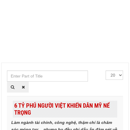
Enter
Hiển
Part
thị
of
#
Title
6 TỶ PHÚ NGƯỜI VIỆT KHIẾN DÂN MỸ NỂ
TRỌNG
Làm ngành tài chính, công nghệ, thậm chí là chăm
sóc móng tay… nhưng họ đều ghi dấu ấn đậm nét về