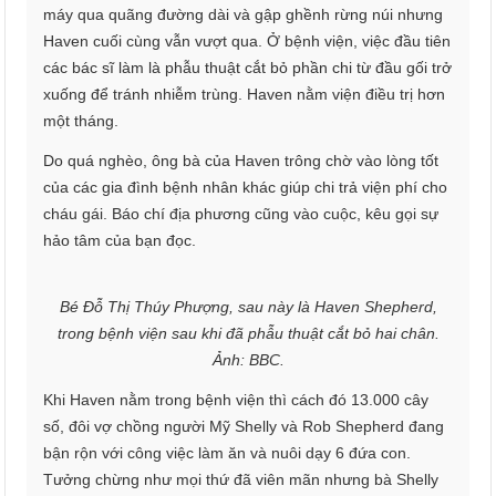
máy qua quãng đường dài và gập ghềnh rừng núi nhưng
Haven cuối cùng vẫn vượt qua. Ở bệnh viện, việc đầu tiên
các bác sĩ làm là phẫu thuật cắt bỏ phần chi từ đầu gối trở
xuống để tránh nhiễm trùng. Haven nằm viện điều trị hơn
một tháng.
Do quá nghèo, ông bà của Haven trông chờ vào lòng tốt
của các gia đình bệnh nhân khác giúp chi trả viện phí cho
cháu gái. Báo chí địa phương cũng vào cuộc, kêu gọi sự
hảo tâm của bạn đọc.
Bé Đỗ Thị Thúy Phượng, sau này là Haven Shepherd,
trong bệnh viện sau khi đã phẫu thuật cắt bỏ hai chân.
Ảnh: BBC.
Khi Haven nằm trong bệnh viện thì cách đó 13.000 cây
số, đôi vợ chồng người Mỹ Shelly và Rob Shepherd đang
bận rộn với công việc làm ăn và nuôi dạy 6 đứa con.
Tưởng chừng như mọi thứ đã viên mãn nhưng bà Shelly