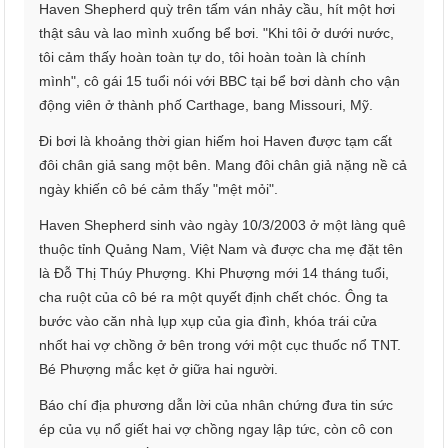
Haven Shepherd quỳ trên tấm ván nhảy cầu, hít một hơi
thật sâu và lao mình xuống bể bơi. "Khi tôi ở dưới nước,
tôi cảm thấy hoàn toàn tự do, tôi hoàn toàn là chính
mình", cô gái 15 tuổi nói với BBC tại bể bơi dành cho vận
động viên ở thành phố Carthage, bang Missouri, Mỹ.
Đi bơi là khoảng thời gian hiếm hoi Haven được tạm cất
đôi chân giả sang một bên. Mang đôi chân giả nặng nề cả
ngày khiến cô bé cảm thấy "mệt mỏi".
Haven Shepherd sinh vào ngày 10/3/2003 ở một làng quê
thuộc tỉnh Quảng Nam, Việt Nam và được cha mẹ đặt tên
là Đỗ Thị Thúy Phượng. Khi Phượng mới 14 tháng tuổi,
cha ruột của cô bé ra một quyết định chết chóc. Ông ta
bước vào căn nhà lụp xụp của gia đình, khóa trái cửa
nhốt hai vợ chồng ở bên trong với một cục thuốc nổ TNT.
Bé Phượng mắc kẹt ở giữa hai người.
Báo chí địa phương dẫn lời của nhân chứng đưa tin sức
ép của vụ nổ giết hai vợ chồng ngay lập tức, còn cô con