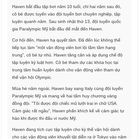
Haven bắt đầu tập bơi năm 10 tuổi, chỉ hai năm sau đó,
cô bé được tuyển vào đội tuyển bơi chuyên nghiệp, tập
luyện quanh năm. Sau sinh nhật thứ 13, đội tuyển quốc
gia Paralympic Mỹ bắt đầu để mắt đến Haven.
Cơ hội đến, Haven hạ quyết tâm. Đã đến lúc không thể
tiếp tục làm "một vận động viên bơi lội tầm tầm hạng
trung", cô bé tự nhủ. Haven tăng cân và áp dụng chế độ
tập luyện kỷ luật hơn. Cô bé tham dự các khóa học tại
trung tâm huấn luyện dành cho vận động viên tham dự
thế vận hội Olympic.
Mùa hè năm ngoái, Haven bay sang Italy cùng đội tuyển
Paralympic Mỹ và mang về hai tấm huy chương vàng
đồng đội. "Tôi được đội chiếc mũ lưỡi trai in chữ USA.
Cảm giác rất ngầu", Haven phấn khích kể về cảm giác tự
hào khi được thi đấu vì nước Mỹ.
Haven đang tích cực tập luyện cho kỳ thế vận hội dành
cho các vận động viên khuyết tật diễn ra ở Tokyo vào năm