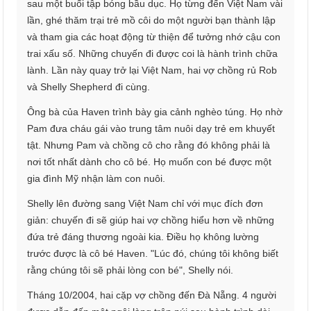
sau một buổi tập bóng bầu dục. Họ từng đến Việt Nam vài
lần, ghé thăm trại trẻ mồ côi do một người bạn thành lập
và tham gia các hoạt động từ thiện để tưởng nhớ cậu con
trai xấu số. Những chuyến đi được coi là hành trình chữa
lành. Lần này quay trở lại Việt Nam, hai vợ chồng rủ Rob
và Shelly Shepherd đi cùng.
Ông bà của Haven trình bày gia cảnh nghèo túng. Họ nhờ
Pam đưa cháu gái vào trung tâm nuôi dạy trẻ em khuyết
tật. Nhưng Pam và chồng cô cho rằng đó không phải là
nơi tốt nhất dành cho cô bé. Họ muốn con bé được một
gia đình Mỹ nhận làm con nuôi.
Shelly lên đường sang Việt Nam chỉ với mục đích đơn
giản: chuyến đi sẽ giúp hai vợ chồng hiểu hơn về những
đứa trẻ đáng thương ngoài kia. Điều họ không lường
trước được là cô bé Haven. "Lúc đó, chúng tôi không biết
rằng chúng tôi sẽ phải lòng con bé", Shelly nói.
Tháng 10/2004, hai cặp vợ chồng đến Đà Nẵng. 4 người