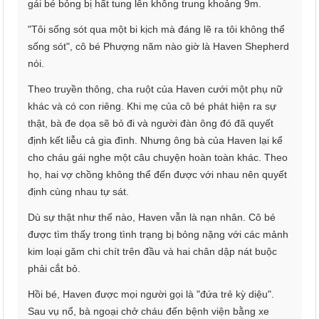
gái bé bỏng bị hất tung lên không trung khoảng 9m.
"Tôi sống sót qua một bi kịch mà đáng lẽ ra tôi không thể
sống sót", cô bé Phượng năm nào giờ là Haven Shepherd
nói.
Theo truyền thông, cha ruột của Haven cưới một phụ nữ
khác và có con riêng. Khi mẹ của cô bé phát hiện ra sự
thật, bà đe dọa sẽ bỏ đi và người đàn ông đó đã quyết
định kết liễu cả gia đình. Nhưng ông bà của Haven lại kể
cho cháu gái nghe một câu chuyện hoàn toàn khác. Theo
họ, hai vợ chồng không thể đến được với nhau nên quyết
định cùng nhau tự sát.
Dù sự thật như thế nào, Haven vẫn là nạn nhân. Cô bé
được tìm thấy trong tình trạng bị bỏng nặng với các mảnh
kim loại găm chi chít trên đầu và hai chân dập nát buộc
phải cắt bỏ.
Hồi bé, Haven được mọi người gọi là "đứa trẻ kỳ diệu".
Sau vụ nổ, bà ngoại chở cháu đến bệnh viện bằng xe