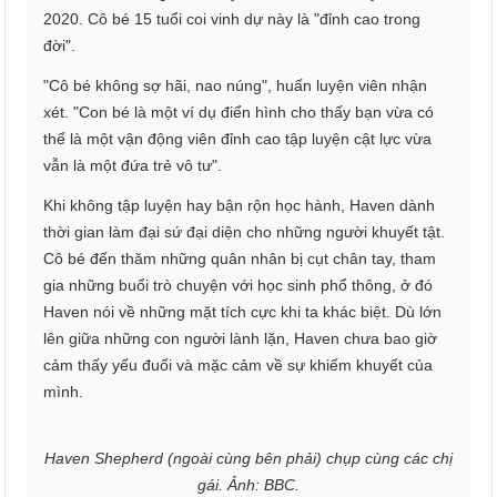
2020. Cô bé 15 tuổi coi vinh dự này là "đỉnh cao trong
đời".
"Cô bé không sợ hãi, nao núng", huấn luyện viên nhận
xét. "Con bé là một ví dụ điển hình cho thấy bạn vừa có
thể là một vận động viên đỉnh cao tập luyện cật lực vừa
vẫn là một đứa trẻ vô tư".
Khi không tập luyện hay bận rộn học hành, Haven dành
thời gian làm đại sứ đại diện cho những người khuyết tật.
Cô bé đến thăm những quân nhân bị cụt chân tay, tham
gia những buổi trò chuyện với học sinh phổ thông, ở đó
Haven nói về những mặt tích cực khi ta khác biệt. Dù lớn
lên giữa những con người lành lặn, Haven chưa bao giờ
cảm thấy yếu đuối và mặc cảm về sự khiếm khuyết của
mình.
Haven Shepherd (ngoài cùng bên phải) chụp cùng các chị
gái. Ảnh: BBC.