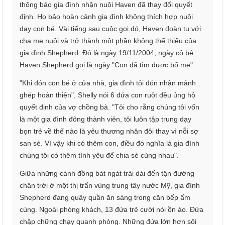
thông báo gia đình nhận nuôi Haven đã thay đổi quyết
định. Họ bảo hoàn cảnh gia đình không thích hợp nuôi
dạy con bé. Vài tiếng sau cuộc gọi đó, Haven đoàn tụ với
cha mẹ nuôi và trở thành một phần không thể thiếu của
gia đình Shepherd. Đó là ngày 19/11/2004, ngày cô bé
Haven Shepherd gọi là ngày "Con đã tìm được bố mẹ".
"Khi đón con bé ở cửa nhà, gia đình tôi đón nhận mảnh
ghép hoàn thiện", Shelly nói 6 đứa con ruột đều ủng hộ
quyết định của vợ chồng bà. "Tôi cho rằng chúng tôi vốn
là một gia đình đông thành viên, tôi luôn tập trung dạy
bọn trẻ về thế nào là yêu thương nhân đôi thay vì nỗi sợ
san sẻ. Vì vậy khi có thêm con, điều đó nghĩa là gia đình
chúng tôi có thêm tình yêu để chia sẻ cùng nhau".
Giữa những cánh đồng bát ngát trải dài đến tận đường
chân trời ở một thị trấn vùng trung tây nước Mỹ, gia đình
Shepherd đang quây quần ăn sáng trong căn bếp ấm
cúng. Ngoài phòng khách, 13 đứa trẻ cười nói ồn ào. Đứa
chập chững chạy quanh phòng. Những đứa lớn hơn sôi