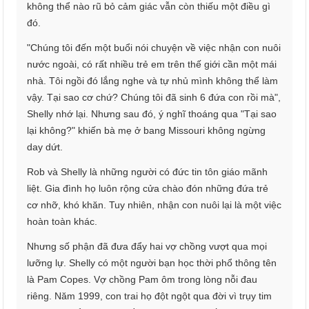
không thể nào rũ bỏ cảm giác vẫn còn thiếu một điều gì
đó.
"Chúng tôi đến một buổi nói chuyện về việc nhận con nuôi
nước ngoài, có rất nhiều trẻ em trên thế giới cần một mái
nhà. Tôi ngồi đó lắng nghe và tự nhủ mình không thể làm
vậy. Tại sao cơ chứ? Chúng tôi đã sinh 6 đứa con rồi mà",
Shelly nhớ lại. Nhưng sau đó, ý nghĩ thoáng qua "Tại sao
lại không?" khiến bà mẹ ở bang Missouri không ngừng
day dứt.
Rob và Shelly là những người có đức tin tôn giáo mãnh
liệt. Gia đình họ luôn rộng cửa chào đón những đứa trẻ
cơ nhỡ, khó khăn. Tuy nhiên, nhận con nuôi lại là một việc
hoàn toàn khác.
Nhưng số phận đã đưa đẩy hai vợ chồng vượt qua mọi
lưỡng lự. Shelly có một người bạn học thời phổ thông tên
là Pam Copes. Vợ chồng Pam ôm trong lòng nỗi đau
riêng. Năm 1999, con trai họ đột ngột qua đời vì trụy tim