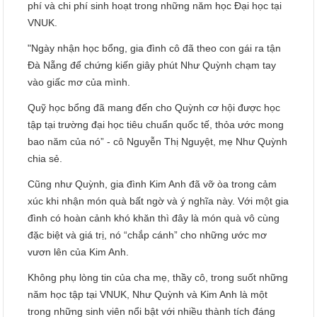
phí và chi phí sinh hoạt trong những năm học Đại học tại
VNUK.
"Ngày nhận học bổng, gia đình cô đã theo con gái ra tận
Đà Nẵng để chứng kiến giây phút Như Quỳnh chạm tay
vào giấc mơ của mình.
Quỹ học bổng đã mang đến cho Quỳnh cơ hội được học
tập tại trường đại học tiêu chuẩn quốc tế, thỏa ước mong
bao năm của nó” - cô Nguyễn Thị Nguyệt, mẹ Như Quỳnh
chia sẻ.
Cũng như Quỳnh, gia đình Kim Anh đã vỡ òa trong cảm
xúc khi nhận món quà bất ngờ và ý nghĩa này. Với một gia
đình có hoàn cảnh khó khăn thì đây là món quà vô cùng
đặc biệt và giá trị, nó “chắp cánh” cho những ước mơ
vươn lên của Kim Anh.
Không phụ lòng tin của cha mẹ, thầy cô, trong suốt những
năm học tập tại VNUK, Như Quỳnh và Kim Anh là một
trong những sinh viên nổi bật với nhiều thành tích đáng