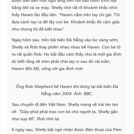
được dẫn đến một ngôi làng trên núi sau hành trình dài
bằng ôtô và xe máy. Shelly nhớ rất rõ khoảnh khắc nhìn
thấy Haven lần đầu tiên. "Haven nằm trên tay chị gái. Tôi
đưa cánh tay ra đỡ lấy con bé. Khoảnh khắc đó cảm giác
như chúng tôi đã biết nhau".
Ngày hôm sau, trên bãi biển Đà Nẵng vào lúc sáng sớm,
Shelly và Rob thay phiên nhau nhau bế Haven. Con bé tỏ
ra rất quấn Rob. Họ bắt đầu cảm thấy như là một gia đình
dù biết rằng sẽ sớm phải chia tay vì sau đó vài tuần,
Haven đến Mỹ, sống với gia đình mới.
Ông Rob Shepherd bế Haven khi đứng tại bãi biển Đà
Nẵng năm 2004. Ảnh: BBC.
Sau chuyến đi đến Việt Nam, Shelly mang về trái tim tan
vỡ. "Giây phút phải trao con bé cho người ta, Shelly gần
như sụp đổ", Rob nhớ lại.
6 ngày sau, Shelly bất ngờ nhận được điện thoại của Pam