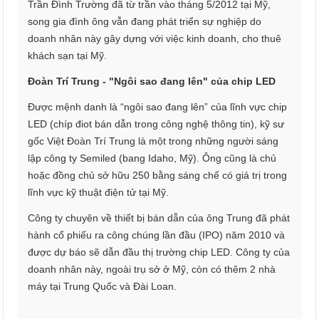
Trần Đình Trường đã từ trần vào tháng 5/2012 tại Mỹ,
song gia đình ông vẫn đang phát triển sự nghiệp do
doanh nhân này gây dựng với việc kinh doanh, cho thuê
khách sạn tại Mỹ.
Đoàn Trí Trung - "Ngôi sao đang lên" của chip LED
Được mệnh danh là “ngôi sao đang lên” của lĩnh vực chip
LED (chíp điot bán dẫn trong công nghệ thông tin), kỹ sư
gốc Việt Đoàn Trí Trung là một trong những người sáng
lập công ty Semiled (bang Idaho, Mỹ). Ông cũng là chủ
hoặc đồng chủ sở hữu 250 bằng sáng chế có giá trị trong
lĩnh vực kỹ thuật điện tử tại Mỹ.
Công ty chuyên về thiết bị bán dẫn của ông Trung đã phát
hành cổ phiếu ra công chúng lần đầu (IPO) năm 2010 và
được dự báo sẽ dẫn đầu thị trường chip LED. Công ty của
doanh nhân này, ngoài trụ sở ở Mỹ, còn có thêm 2 nhà
máy tại Trung Quốc và Đài Loan.