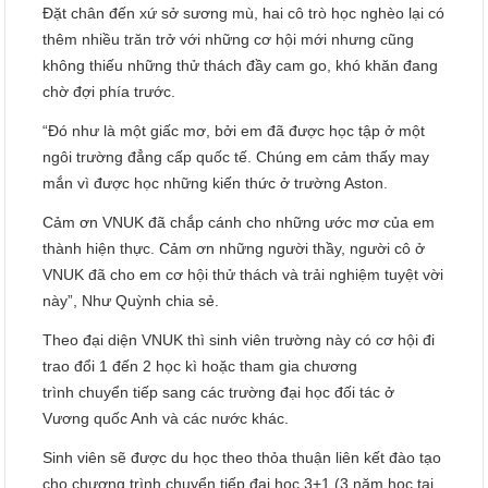
Đặt chân đến xứ sở sương mù, hai cô trò học nghèo lại có
thêm nhiều trăn trở với những cơ hội mới nhưng cũng
không thiếu những thử thách đầy cam go, khó khăn đang
chờ đợi phía trước.
“Đó như là một giấc mơ, bởi em đã được học tập ở một
ngôi trường đẳng cấp quốc tế. Chúng em cảm thấy may
mắn vì được học những kiến thức ở trường Aston.
Cảm ơn VNUK đã chắp cánh cho những ước mơ của em
thành hiện thực. Cảm ơn những người thầy, người cô ở
VNUK đã cho em cơ hội thử thách và trải nghiệm tuyệt vời
này”, Như Quỳnh chia sẻ.
Theo đại diện VNUK thì sinh viên trường này có cơ hội đi
trao đổi 1 đến 2 học kì hoặc tham gia chương
trình chuyển tiếp sang các trường đại học đối tác ở
Vương quốc Anh và các nước khác.
Sinh viên sẽ được du học theo thỏa thuận liên kết đào tạo
cho chương trình chuyển tiếp đại học 3+1 (3 năm học tại