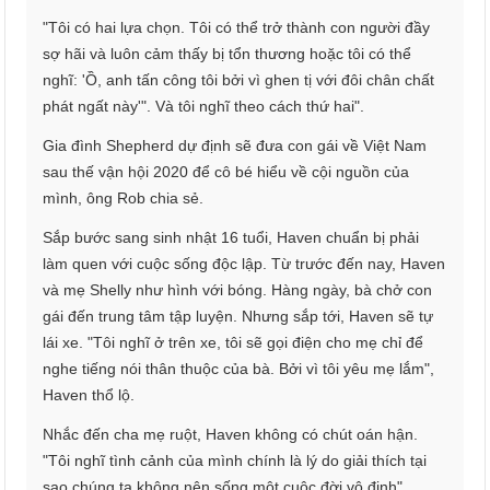
"Tôi có hai lựa chọn. Tôi có thể trở thành con người đầy
sợ hãi và luôn cảm thấy bị tổn thương hoặc tôi có thể
nghĩ: 'Ồ, anh tấn công tôi bởi vì ghen tị với đôi chân chất
phát ngất này'". Và tôi nghĩ theo cách thứ hai".
Gia đình Shepherd dự định sẽ đưa con gái về Việt Nam
sau thế vận hội 2020 để cô bé hiểu về cội nguồn của
mình, ông Rob chia sẻ.
Sắp bước sang sinh nhật 16 tuổi, Haven chuẩn bị phải
làm quen với cuộc sống độc lập. Từ trước đến nay, Haven
và mẹ Shelly như hình với bóng. Hàng ngày, bà chở con
gái đến trung tâm tập luyện. Nhưng sắp tới, Haven sẽ tự
lái xe. "Tôi nghĩ ở trên xe, tôi sẽ gọi điện cho mẹ chỉ để
nghe tiếng nói thân thuộc của bà. Bởi vì tôi yêu mẹ lắm",
Haven thổ lộ.
Nhắc đến cha mẹ ruột, Haven không có chút oán hận.
"Tôi nghĩ tình cảnh của mình chính là lý do giải thích tại
sao chúng ta không nên sống một cuộc đời vô định".