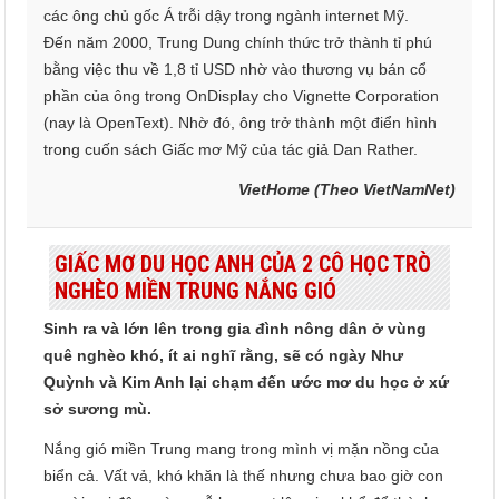
các ông chủ gốc Á trỗi dậy trong ngành internet Mỹ.
Đến năm 2000, Trung Dung chính thức trở thành tỉ phú
bằng việc thu về 1,8 tỉ USD nhờ vào thương vụ bán cổ
phần của ông trong OnDisplay cho Vignette Corporation
(nay là OpenText). Nhờ đó, ông trở thành một điển hình
trong cuốn sách Giấc mơ Mỹ của tác giả Dan Rather.
VietHome (Theo VietNamNet)
GIẤC MƠ DU HỌC ANH CỦA 2 CÔ HỌC TRÒ
NGHÈO MIỀN TRUNG NẮNG GIÓ
Sinh ra và lớn lên trong gia đình nông dân ở vùng
quê nghèo khó, ít ai nghĩ rằng, sẽ có ngày Như
Quỳnh và Kim Anh lại chạm đến ước mơ du học ở xứ
sở sương mù.
Nắng gió miền Trung mang trong mình vị mặn nồng của
biển cả. Vất vả, khó khăn là thế nhưng chưa bao giờ con