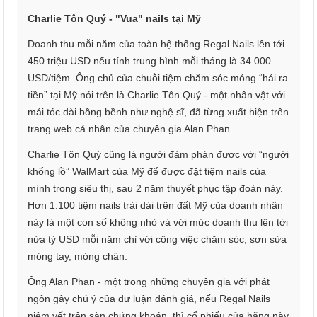
Charlie Tôn Quý - "Vua" nails tại Mỹ
Doanh thu mỗi năm của toàn hệ thống Regal Nails lên tới
450 triệu USD nếu tính trung bình mỗi tháng là 34.000
USD/tiệm. Ông chủ của chuỗi tiệm chăm sóc móng “hái ra
tiền” tại Mỹ nói trên là Charlie Tôn Quý - một nhân vật với
mái tóc dài bồng bềnh như nghệ sĩ, đã từng xuất hiện trên
trang web cá nhân của chuyên gia Alan Phan.
Charlie Tôn Quý cũng là người đàm phán được với “người
khổng lồ” WalMart của Mỹ để được đặt tiệm nails của
mình trong siêu thị, sau 2 năm thuyết phục tập đoàn này.
Hơn 1.100 tiệm nails trải dài trên đất Mỹ của doanh nhân
này là một con số không nhỏ và với mức doanh thu lên tới
nửa tỷ USD mỗi năm chỉ với công việc chăm sóc, sơn sửa
móng tay, móng chân.
Ông Alan Phan - một trong những chuyên gia với phát
ngôn gây chú ý của dư luận đánh giá, nếu Regal Nails
niêm yết trên sàn chứng khoán, thì cổ phiếu của hãng này