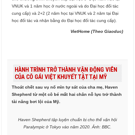
VNUK và 1 năm học ở nước ngoài và do Đại học đối tác
cung cấp) và 2+2 (2 năm học tại VNUK và 2 năm tại Đại
học đối tác và nhận bằng do Đại học đối tác cung cấp).
VietHome (Theo Giaoduc)
HÀNH TRÌNH TRỞ THÀNH VẬN ĐỘNG VIÊN
CỦA CÔ GÁI VIỆT KHUYẾT TẬT TẠI MỸ
Thoát chết sau vụ nổ mìn tự sát của cha mẹ, Haven
Shepherd từ một cô bé mất hai chân nỗ lực trở thành
tài năng bơi lội của Mỹ.
Haven Shepherd tập luyện chuẩn bị cho thế vận hội
Paralympic ở Tokyo vào năm 2020. Ảnh: BBC.